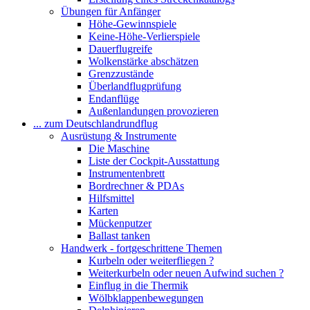
Übungen für Anfänger
Höhe-Gewinnspiele
Keine-Höhe-Verlierspiele
Dauerflugreife
Wolkenstärke abschätzen
Grenzzustände
Überlandflugprüfung
Endanflüge
Außenlandungen provozieren
... zum Deutschlandrundflug
Ausrüstung & Instrumente
Die Maschine
Liste der Cockpit-Ausstattung
Instrumentenbrett
Bordrechner & PDAs
Hilfsmittel
Karten
Mückenputzer
Ballast tanken
Handwerk - fortgeschrittene Themen
Kurbeln oder weiterfliegen ?
Weiterkurbeln oder neuen Aufwind suchen ?
Einflug in die Thermik
Wölbklappenbewegungen