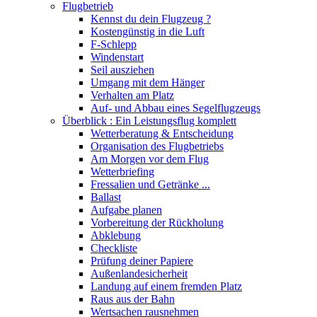
Flugbetrieb
Kennst du dein Flugzeug ?
Kostengünstig in die Luft
F-Schlepp
Windenstart
Seil ausziehen
Umgang mit dem Hänger
Verhalten am Platz
Auf- und Abbau eines Segelflugzeugs
Überblick : Ein Leistungsflug komplett
Wetterberatung & Entscheidung
Organisation des Flugbetriebs
Am Morgen vor dem Flug
Wetterbriefing
Fressalien und Getränke ...
Ballast
Aufgabe planen
Vorbereitung der Rückholung
Abklebung
Checkliste
Prüfung deiner Papiere
Außenlandesicherheit
Landung auf einem fremden Platz
Raus aus der Bahn
Wertsachen rausnehmen