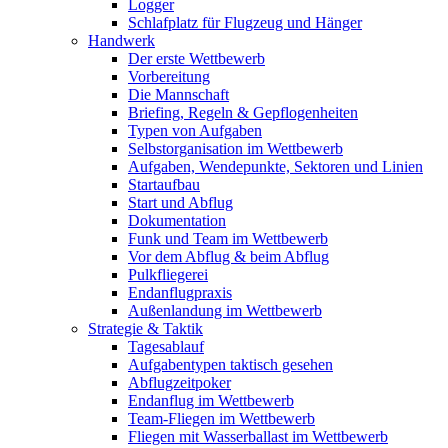
Logger
Schlafplatz für Flugzeug und Hänger
Handwerk
Der erste Wettbewerb
Vorbereitung
Die Mannschaft
Briefing, Regeln & Gepflogenheiten
Typen von Aufgaben
Selbstorganisation im Wettbewerb
Aufgaben, Wendepunkte, Sektoren und Linien
Startaufbau
Start und Abflug
Dokumentation
Funk und Team im Wettbewerb
Vor dem Abflug & beim Abflug
Pulkfliegerei
Endanflugpraxis
Außenlandung im Wettbewerb
Strategie & Taktik
Tagesablauf
Aufgabentypen taktisch gesehen
Abflugzeitpoker
Endanflug im Wettbewerb
Team-Fliegen im Wettbewerb
Fliegen mit Wasserballast im Wettbewerb