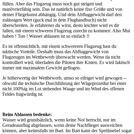
füllen. Aber das Flugzeug muss noch gut steigen und
manövrierfähig sein. Das ist natürlich keine fixe Größe und von
deiner Fliegekunst abhängig. Und dein Abfluggewicht darf den
zulässigen Wert (guck mal in dein Flughandbuch) nicht
überschreiten. Je erfahrener du wirst, desto leichter wird es dir
fallen, mit einem schweren Flugzeug zurecht zu kommen: Also Mut
haben ! Tun ! Wasser ablassen ist so einfach !!
Es ist offensichtlich, mit einem schwereren Flugzeug hast du
taktische Vorteile. Deshalb muss das Abfluggewicht von
Flugzeugen im Wettbewerb überwacht werden. Wenn da nicht
kontrolliert wird, überladen die Piloten ihre Kisten. Es wird faktisch
immer mit maximalem Gewicht geflogen.
Je höherwertig der Wettbewerb, umso so eifriger wird gewogen --
obwohl die technische Durchführung der Wägeprozedur bei einer
nicht 100%ig im Lot stehenden Waage und im Wind des offenen
Feldes fragwürdig ist.
Beim Ablassen bedenke:
Wasser wird grundsätzlich, wenn keine Not herrscht, nur im
Geradeausflug abgelassen, wenn deine Nachflieger ausweichen
können, aber keinesfalls im Bart. Im Bart kann der Sprühnebel sogar