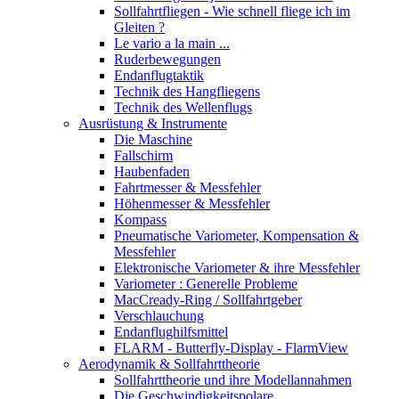
Sollfahrtfliegen - Wie schnell fliege ich im
Gleiten ?
Le vario a la main ...
Ruderbewegungen
Endanflugtaktik
Technik des Hangfliegens
Technik des Wellenflugs
Ausrüstung & Instrumente
Die Maschine
Fallschirm
Haubenfaden
Fahrtmesser & Messfehler
Höhenmesser & Messfehler
Kompass
Pneumatische Variometer, Kompensation &
Messfehler
Elektronische Variometer & ihre Messfehler
Variometer : Generelle Probleme
MacCready-Ring / Sollfahrtgeber
Verschlauchung
Endanflughilfsmittel
FLARM - Butterfly-Display - FlarmView
Aerodynamik & Sollfahrttheorie
Sollfahrttheorie und ihre Modellannahmen
Die Geschwindigkeitspolare