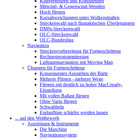
Konvergenzen und Konfluenzen
Mitwind- & Gegenwind-Wenden
Hoch fliegen
Kursabweichungen unter Wolkenstraßen
Streckenwahl nach flugtaktischen Überlegungen
DMSt-Streckenwahl
OLC-Streckenwahl
OLC-Bundesliga
Navigation
Streckenvorbereitung für Fortgeschrittene
Rechnerprogrammierung
Luftraumnavigation mit Moving Map
Übungen für Fortgeschrittene
Konsequentes Aussieben der Bärte
Mehrere Piloten - mehrere Wege
Fliegen mit deutlich zu hoher MacCready-
Einstellung
Mit vollen Ballast fliegen
Ohne Vario fliegen
Schwabbeln
Endanflüge schärfer werden lassen
... auf den Wettbewerb
Ausrüstung & Instrumente
Die Maschine
Navigationssystem