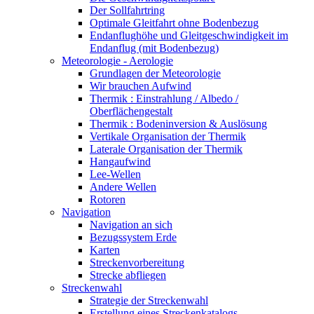
Der Sollfahrtring
Optimale Gleitfahrt ohne Bodenbezug
Endanflughöhe und Gleitgeschwindigkeit im
Endanflug (mit Bodenbezug)
Meteorologie - Aerologie
Grundlagen der Meteorologie
Wir brauchen Aufwind
Thermik : Einstrahlung / Albedo /
Oberflächengestalt
Thermik : Bodeninversion & Auslösung
Vertikale Organisation der Thermik
Laterale Organisation der Thermik
Hangaufwind
Lee-Wellen
Andere Wellen
Rotoren
Navigation
Navigation an sich
Bezugssystem Erde
Karten
Streckenvorbereitung
Strecke abfliegen
Streckenwahl
Strategie der Streckenwahl
Erstellung eines Streckenkatalogs