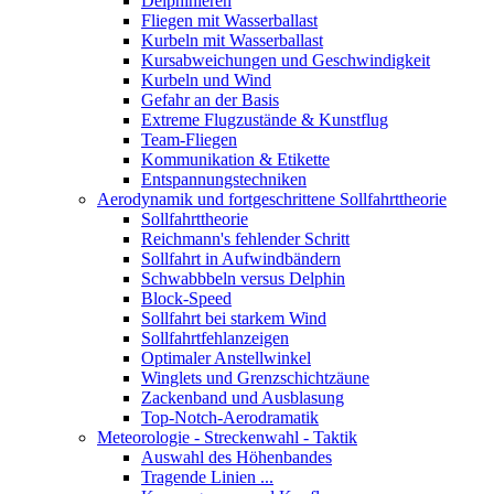
Delphinieren
Fliegen mit Wasserballast
Kurbeln mit Wasserballast
Kursabweichungen und Geschwindigkeit
Kurbeln und Wind
Gefahr an der Basis
Extreme Flugzustände & Kunstflug
Team-Fliegen
Kommunikation & Etikette
Entspannungstechniken
Aerodynamik und fortgeschrittene Sollfahrttheorie
Sollfahrttheorie
Reichmann's fehlender Schritt
Sollfahrt in Aufwindbändern
Schwabbbeln versus Delphin
Block-Speed
Sollfahrt bei starkem Wind
Sollfahrtfehlanzeigen
Optimaler Anstellwinkel
Winglets und Grenzschichtzäune
Zackenband und Ausblasung
Top-Notch-Aerodramatik
Meteorologie - Streckenwahl - Taktik
Auswahl des Höhenbandes
Tragende Linien ...