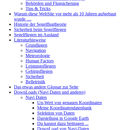
Behörden und Flugsicherung
Tips & Tricks
Warum diese WebSite vor mehr als 10 Jahren aufgebaut
wurde ....
Historie der Segelflugtheorie
Sicherheit beim Segelfliegen
Segelfliegen im Ausland
Literaturhinweise
Grundlagen
Navigation
Meteorologie
Human Factors
Leistungsfliegen
Gebirgsfliegen
Sicherheit
Belletristik
Das etwas andere Glossar zur Seite
DownLoads (Navi Daten und anderes)
Navi Daten
Un-Wert von genauen Koordinaten
Meine Koordinatendatenbank
Selektion von Daten
Darstellung in Google Earth
Du kannst dazu beitragen ...
DownLoad von Navi-Daten