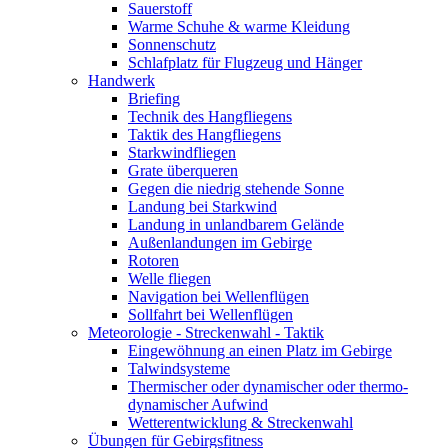
Sauerstoff
Warme Schuhe & warme Kleidung
Sonnenschutz
Schlafplatz für Flugzeug und Hänger
Handwerk
Briefing
Technik des Hangfliegens
Taktik des Hangfliegens
Starkwindfliegen
Grate überqueren
Gegen die niedrig stehende Sonne
Landung bei Starkwind
Landung in unlandbarem Gelände
Außenlandungen im Gebirge
Rotoren
Welle fliegen
Navigation bei Wellenflügen
Sollfahrt bei Wellenflügen
Meteorologie - Streckenwahl - Taktik
Eingewöhnung an einen Platz im Gebirge
Talwindsysteme
Thermischer oder dynamischer oder thermo-
dynamischer Aufwind
Wetterentwicklung & Streckenwahl
Übungen für Gebirgsfitness