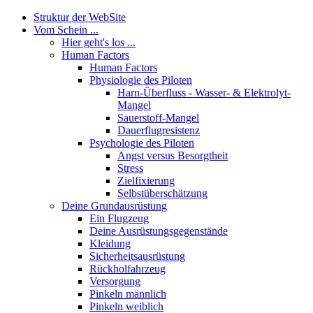
Struktur der WebSite
Vom Schein ...
Hier geht's los ...
Human Factors
Human Factors
Physiologie des Piloten
Harn-Überfluss - Wasser- & Elektrolyt-
Mangel
Sauerstoff-Mangel
Dauerflugresistenz
Psychologie des Piloten
Angst versus Besorgtheit
Stress
Zielfixierung
Selbstüberschätzung
Deine Grundausrüstung
Ein Flugzeug
Deine Ausrüstungsgegenstände
Kleidung
Sicherheitsausrüstung
Rückholfahrzeug
Versorgung
Pinkeln männlich
Pinkeln weiblich