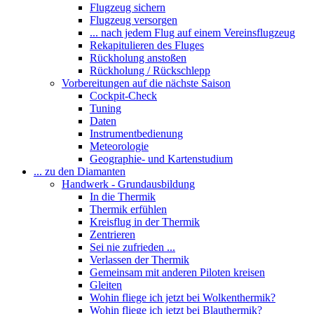
Flugzeug sichern
Flugzeug versorgen
... nach jedem Flug auf einem Vereinsflugzeug
Rekapitulieren des Fluges
Rückholung anstoßen
Rückholung / Rückschlepp
Vorbereitungen auf die nächste Saison
Cockpit-Check
Tuning
Daten
Instrumentbedienung
Meteorologie
Geographie- und Kartenstudium
... zu den Diamanten
Handwerk - Grundausbildung
In die Thermik
Thermik erfühlen
Kreisflug in der Thermik
Zentrieren
Sei nie zufrieden ...
Verlassen der Thermik
Gemeinsam mit anderen Piloten kreisen
Gleiten
Wohin fliege ich jetzt bei Wolkenthermik?
Wohin fliege ich jetzt bei Blauthermik?