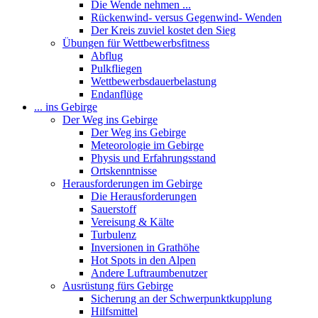
Die Wende nehmen ...
Rückenwind- versus Gegenwind- Wenden
Der Kreis zuviel kostet den Sieg
Übungen für Wettbewerbsfitness
Abflug
Pulkfliegen
Wettbewerbsdauerbelastung
Endanflüge
... ins Gebirge
Der Weg ins Gebirge
Der Weg ins Gebirge
Meteorologie im Gebirge
Physis und Erfahrungsstand
Ortskenntnisse
Herausforderungen im Gebirge
Die Herausforderungen
Sauerstoff
Vereisung & Kälte
Turbulenz
Inversionen in Grathöhe
Hot Spots in den Alpen
Andere Luftraumbenutzer
Ausrüstung fürs Gebirge
Sicherung an der Schwerpunktkupplung
Hilfsmittel