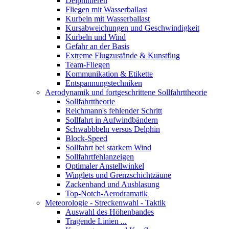
Delphinieren
Fliegen mit Wasserballast
Kurbeln mit Wasserballast
Kursabweichungen und Geschwindigkeit
Kurbeln und Wind
Gefahr an der Basis
Extreme Flugzustände & Kunstflug
Team-Fliegen
Kommunikation & Etikette
Entspannungstechniken
Aerodynamik und fortgeschrittene Sollfahrttheorie
Sollfahrttheorie
Reichmann's fehlender Schritt
Sollfahrt in Aufwindbändern
Schwabbbeln versus Delphin
Block-Speed
Sollfahrt bei starkem Wind
Sollfahrtfehlanzeigen
Optimaler Anstellwinkel
Winglets und Grenzschichtzäune
Zackenband und Ausblasung
Top-Notch-Aerodramatik
Meteorologie - Streckenwahl - Taktik
Auswahl des Höhenbandes
Tragende Linien ...