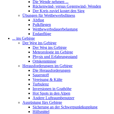
Die Wende nehmen ...
Rückenwind- versus Gegenwind- Wenden
Der Kreis zuviel kostet den Sieg
Übungen für Wettbewerbsfitness
Abflug
Pulkfliegen
Wettbewerbsdauerbelastung
Endanflüge
... ins Gebirge
Der Weg ins Gebirge
Der Weg ins Gebirge
Meteorologie im Gebirge
Physis und Erfahrungsstand
Ortskenntnisse
Herausforderungen im Gebirge
Die Herausforderungen
Sauerstoff
Vereisung & Kälte
Turbulenz
Inversionen in Grathöhe
Hot Spots in den Alpen
Andere Luftraumbenutzer
Ausrüstung fürs Gebirge
Sicherung an der Schwerpunktkupplung
Hilfsmittel