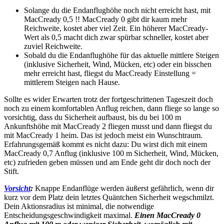
Solange du die Endanflughöhe noch nicht erreicht hast, mit
MacCready 0,5 !! MacCready 0 gibt dir kaum mehr
Reichweite, kostet aber viel Zeit. Ein höherer MacCready-
Wert als 0,5 macht dich zwar spürbar schneller, kostet aber
zuviel Reichweite.
Sobald du die Endanflughöhe für das aktuelle mittlere Steigen
(inklusive Sicherheit, Wind, Mücken, etc) oder ein bisschen
mehr erreicht hast, fliegst du MacCready Einstellung =
mittlerem Steigen nach Hause.
Sollte es wider Erwarten trotz der fortgeschrittenen Tageszeit doch
noch zu einem komfortablen Anflug reichen, dann fliege so lange so
vorsichtig, dass du Sicherheit aufbaust, bis du bei 100 m
Ankunftshöhe mit MacCready 2 fliegen musst und dann fliegst du
mit MacCready 1 heim. Das ist jedoch meist ein Wunschtraum.
Erfahrungsgemäß kommt es nicht dazu: Du wirst dich mit einem
MacCready 0,7 Anflug (inklusive 100 m Sicherheit, Wind, Mücken,
etc) zufrieden geben müssen und am Ende geht dir doch noch der
Stift.
Vorsicht
:
Knappe Endanflüge werden äußerst gefährlich, wenn dir
kurz vor dem Platz dein letztes Quäntchen Sicherheit wegschmilzt.
Dein Aktionsradius ist minimal, die notwendige
Entscheidungsgeschwindigkeit maximal.
Einen MacCready 0