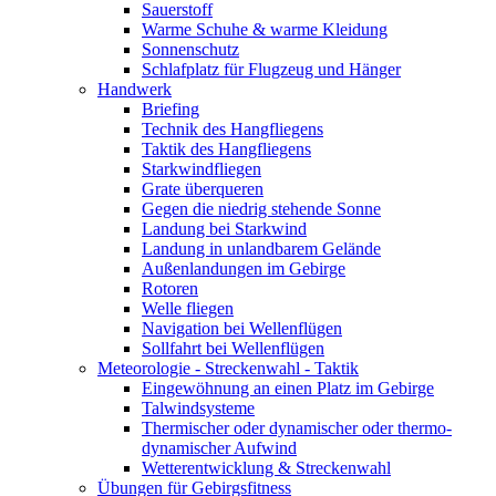
Sauerstoff
Warme Schuhe & warme Kleidung
Sonnenschutz
Schlafplatz für Flugzeug und Hänger
Handwerk
Briefing
Technik des Hangfliegens
Taktik des Hangfliegens
Starkwindfliegen
Grate überqueren
Gegen die niedrig stehende Sonne
Landung bei Starkwind
Landung in unlandbarem Gelände
Außenlandungen im Gebirge
Rotoren
Welle fliegen
Navigation bei Wellenflügen
Sollfahrt bei Wellenflügen
Meteorologie - Streckenwahl - Taktik
Eingewöhnung an einen Platz im Gebirge
Talwindsysteme
Thermischer oder dynamischer oder thermo-
dynamischer Aufwind
Wetterentwicklung & Streckenwahl
Übungen für Gebirgsfitness