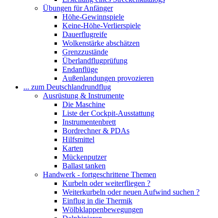
Übungen für Anfänger
Höhe-Gewinnspiele
Keine-Höhe-Verlierspiele
Dauerflugreife
Wolkenstärke abschätzen
Grenzzustände
Überlandflugprüfung
Endanflüge
Außenlandungen provozieren
... zum Deutschlandrundflug
Ausrüstung & Instrumente
Die Maschine
Liste der Cockpit-Ausstattung
Instrumentenbrett
Bordrechner & PDAs
Hilfsmittel
Karten
Mückenputzer
Ballast tanken
Handwerk - fortgeschrittene Themen
Kurbeln oder weiterfliegen ?
Weiterkurbeln oder neuen Aufwind suchen ?
Einflug in die Thermik
Wölbklappenbewegungen