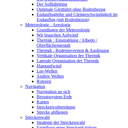
Der Sollfahrtring
Optimale Gleitfahrt ohne Bodenbezug
Endanflughöhe und Gleitgeschwindigkeit im
Endanflug (mit Bodenbezug)
Meteorologie - Aerologie
Grundlagen der Meteorologie
Wir brauchen Aufwind
Thermik : Einstrahlung / Albedo /
Oberflächengestalt
Thermik : Bodeninversion & Auslösung
Vertikale Organisation der Thermik
Laterale Organisation der Thermik
Hangaufwind
Lee-Wellen
Andere Wellen
Rotoren
Navigation
Navigation an sich
Bezugssystem Erde
Karten
Streckenvorbereitung
Strecke abfliegen
Streckenwahl
Strategie der Streckenwahl
Erstellung eines Streckenkatalogs