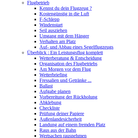
Flugbetrieb
Kennst du dein Flugzeug ?
Kostengünstig in die Luft
F-Schlepp
Windenstart
Seil ausziehen
Umgang mit dem Hänger
Verhalten am Platz
Auf- und Abbau eines Segelflugzeugs
Überblick : Ein Leistungsflug komplett
Wetterberatung & Entscheidung
Organisation des Flugbetriebs
Am Morgen vor dem Flug
Wetterbriefing
Fressalien und Getränke ...
Ballast
Aufgabe planen
Vorbereitung der Rückholung
Abklebung
Checkliste
Prüfung deiner Papiere
Außenlandesicherheit
Landung auf einem fremden Platz
Raus aus der Bahn
Wertsachen rausnehmen