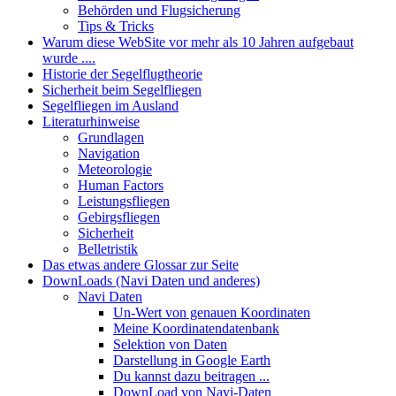
Behörden und Flugsicherung
Tips & Tricks
Warum diese WebSite vor mehr als 10 Jahren aufgebaut
wurde ....
Historie der Segelflugtheorie
Sicherheit beim Segelfliegen
Segelfliegen im Ausland
Literaturhinweise
Grundlagen
Navigation
Meteorologie
Human Factors
Leistungsfliegen
Gebirgsfliegen
Sicherheit
Belletristik
Das etwas andere Glossar zur Seite
DownLoads (Navi Daten und anderes)
Navi Daten
Un-Wert von genauen Koordinaten
Meine Koordinatendatenbank
Selektion von Daten
Darstellung in Google Earth
Du kannst dazu beitragen ...
DownLoad von Navi-Daten