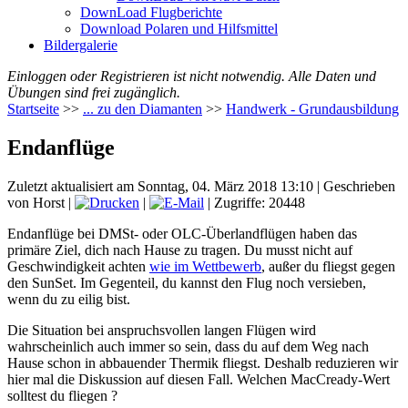
DownLoad Flugberichte
Download Polaren und Hilfsmittel
Bildergalerie
Einloggen oder Registrieren ist nicht notwendig. Alle Daten und
Übungen sind frei zugänglich.
Startseite
>>
... zu den Diamanten
>>
Handwerk - Grundausbildung
Endanflüge
Zuletzt aktualisiert am Sonntag, 04. März 2018 13:10
|
Geschrieben
von Horst
|
|
| Zugriffe: 20448
Endanflüge bei DMSt- oder OLC-Überlandflügen haben das
primäre Ziel, dich nach Hause zu tragen. Du musst nicht auf
Geschwindigkeit achten
wie im Wettbewerb
, außer du fliegst gegen
den SunSet. Im Gegenteil, du kannst den Flug noch versieben,
wenn du zu eilig bist.
Die Situation bei anspruchsvollen langen Flügen wird
wahrscheinlich auch immer so sein, dass du auf dem Weg nach
Hause schon in abbauender Thermik fliegst. Deshalb reduzieren wir
hier mal die Diskussion auf diesen Fall. Welchen MacCready-Wert
solltest du fliegen ?