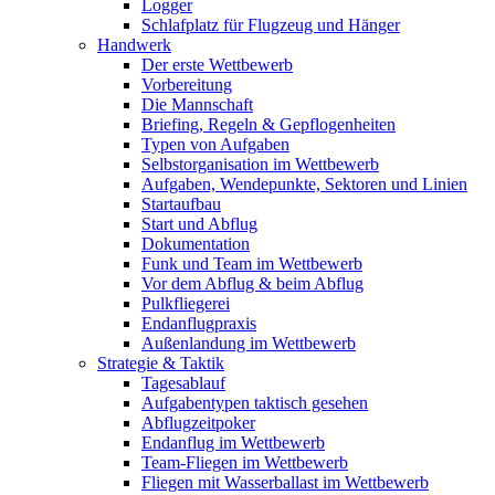
Logger
Schlafplatz für Flugzeug und Hänger
Handwerk
Der erste Wettbewerb
Vorbereitung
Die Mannschaft
Briefing, Regeln & Gepflogenheiten
Typen von Aufgaben
Selbstorganisation im Wettbewerb
Aufgaben, Wendepunkte, Sektoren und Linien
Startaufbau
Start und Abflug
Dokumentation
Funk und Team im Wettbewerb
Vor dem Abflug & beim Abflug
Pulkfliegerei
Endanflugpraxis
Außenlandung im Wettbewerb
Strategie & Taktik
Tagesablauf
Aufgabentypen taktisch gesehen
Abflugzeitpoker
Endanflug im Wettbewerb
Team-Fliegen im Wettbewerb
Fliegen mit Wasserballast im Wettbewerb