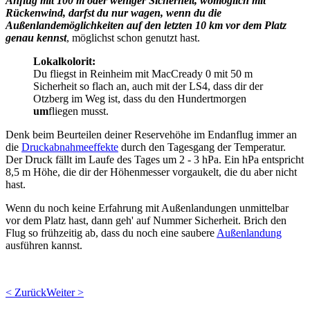
Anflug mit 100 m oder weniger Sicherheit, womöglich mit
Rückenwind, darfst du nur wagen, wenn du die
Außenlandemöglichkeiten auf den letzten 10 km vor dem Platz
genau kennst
, möglichst schon genutzt hast.
Lokalkolorit:
Du fliegst in Reinheim mit MacCready 0 mit 50 m
Sicherheit so flach an, auch mit der LS4, dass dir der
Otzberg im Weg ist, dass du den Hundertmorgen
um
fliegen musst.
Denk beim Beurteilen deiner Reservehöhe im Endanflug immer an
die
Druckabnahmeeffekte
durch den Tagesgang der Temperatur.
Der Druck fällt im Laufe des Tages um 2 - 3 hPa. Ein hPa entspricht
8,5 m Höhe, die dir der Höhenmesser vorgaukelt, die du aber nicht
hast.
Wenn du noch keine Erfahrung mit Außenlandungen unmittelbar
vor dem Platz hast, dann geh' auf Nummer Sicherheit. Brich den
Flug so frühzeitig ab, dass du noch eine saubere
Außenlandung
ausführen kannst.
< Zurück
Weiter >