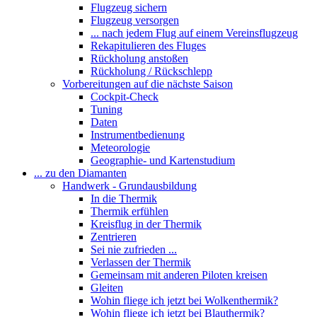
Flugzeug sichern
Flugzeug versorgen
... nach jedem Flug auf einem Vereinsflugzeug
Rekapitulieren des Fluges
Rückholung anstoßen
Rückholung / Rückschlepp
Vorbereitungen auf die nächste Saison
Cockpit-Check
Tuning
Daten
Instrumentbedienung
Meteorologie
Geographie- und Kartenstudium
... zu den Diamanten
Handwerk - Grundausbildung
In die Thermik
Thermik erfühlen
Kreisflug in der Thermik
Zentrieren
Sei nie zufrieden ...
Verlassen der Thermik
Gemeinsam mit anderen Piloten kreisen
Gleiten
Wohin fliege ich jetzt bei Wolkenthermik?
Wohin fliege ich jetzt bei Blauthermik?