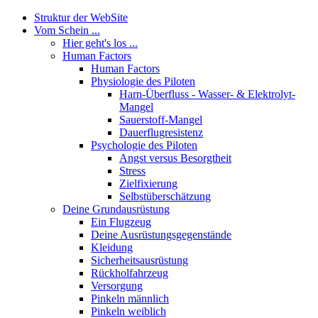
Struktur der WebSite
Vom Schein ...
Hier geht's los ...
Human Factors
Human Factors
Physiologie des Piloten
Harn-Überfluss - Wasser- & Elektrolyt-
Mangel
Sauerstoff-Mangel
Dauerflugresistenz
Psychologie des Piloten
Angst versus Besorgtheit
Stress
Zielfixierung
Selbstüberschätzung
Deine Grundausrüstung
Ein Flugzeug
Deine Ausrüstungsgegenstände
Kleidung
Sicherheitsausrüstung
Rückholfahrzeug
Versorgung
Pinkeln männlich
Pinkeln weiblich