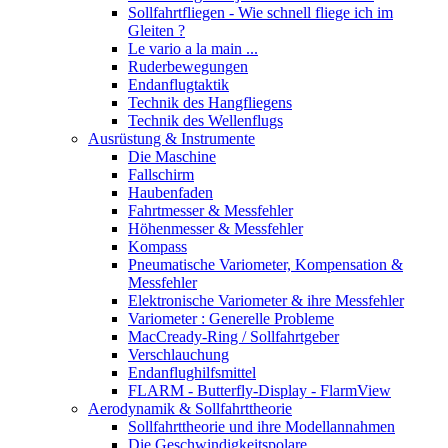
Sollfahrtfliegen - Wie schnell fliege ich im
Gleiten ?
Le vario a la main ...
Ruderbewegungen
Endanflugtaktik
Technik des Hangfliegens
Technik des Wellenflugs
Ausrüstung & Instrumente
Die Maschine
Fallschirm
Haubenfaden
Fahrtmesser & Messfehler
Höhenmesser & Messfehler
Kompass
Pneumatische Variometer, Kompensation &
Messfehler
Elektronische Variometer & ihre Messfehler
Variometer : Generelle Probleme
MacCready-Ring / Sollfahrtgeber
Verschlauchung
Endanflughilfsmittel
FLARM - Butterfly-Display - FlarmView
Aerodynamik & Sollfahrttheorie
Sollfahrttheorie und ihre Modellannahmen
Die Geschwindigkeitspolare