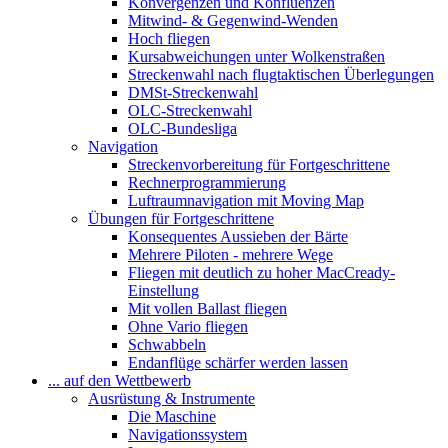
Konvergenzen und Konfluenzen
Mitwind- & Gegenwind-Wenden
Hoch fliegen
Kursabweichungen unter Wolkenstraßen
Streckenwahl nach flugtaktischen Überlegungen
DMSt-Streckenwahl
OLC-Streckenwahl
OLC-Bundesliga
Navigation
Streckenvorbereitung für Fortgeschrittene
Rechnerprogrammierung
Luftraumnavigation mit Moving Map
Übungen für Fortgeschrittene
Konsequentes Aussieben der Bärte
Mehrere Piloten - mehrere Wege
Fliegen mit deutlich zu hoher MacCready-
Einstellung
Mit vollen Ballast fliegen
Ohne Vario fliegen
Schwabbeln
Endanflüge schärfer werden lassen
... auf den Wettbewerb
Ausrüstung & Instrumente
Die Maschine
Navigationssystem