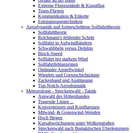
Gefahr an der Basis
Extreme Flugzustände & Kunstflug
Team-Fliegen
Kommunikation & Etikette
Entspannungstechniken
Aerodynamik und fortgeschrittene Sollfahrttheorie
Sollfahrttheorie
Reichmann's fehlender Schritt
Sollfahrt in Aufwindbändern
Schwabbbeln versus Delphin
Block-Speed
Sollfahrt bei starkem Wind
Sollfahrtfehlanzeigen
Optimaler Anstellwinkel
Winglets und Grenzschichtzäune
Zackenband und Ausblasung
Top-Notch-Aerodramatik
Meteorologie - Streckenwahl - Taktik
Auswahl des Höhenbandes
Tragende Linien ...
Konvergenzen und Konfluenzen
Mitwind- & Gegenwind-Wenden
Hoch fliegen
Kursabweichungen unter Wolkenstraßen
Streckenwahl nach flugtaktischen Überlegungen