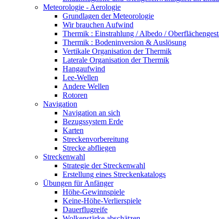
Meteorologie - Aerologie
Grundlagen der Meteorologie
Wir brauchen Aufwind
Thermik : Einstrahlung / Albedo / Oberflächengest
Thermik : Bodeninversion & Auslösung
Vertikale Organisation der Thermik
Laterale Organisation der Thermik
Hangaufwind
Lee-Wellen
Andere Wellen
Rotoren
Navigation
Navigation an sich
Bezugssystem Erde
Karten
Streckenvorbereitung
Strecke abfliegen
Streckenwahl
Strategie der Streckenwahl
Erstellung eines Streckenkatalogs
Übungen für Anfänger
Höhe-Gewinnspiele
Keine-Höhe-Verlierspiele
Dauerflugreife
Wolkenstärke abschätzen