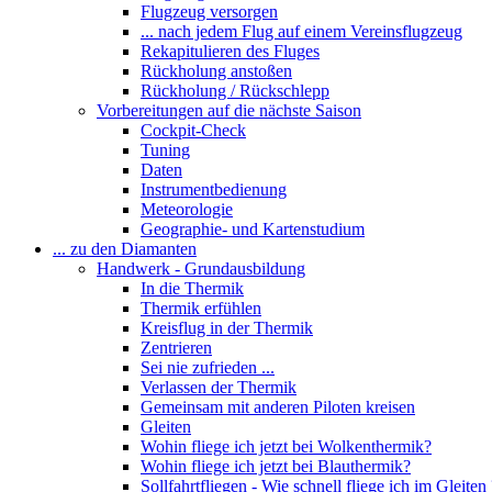
Flugzeug versorgen
... nach jedem Flug auf einem Vereinsflugzeug
Rekapitulieren des Fluges
Rückholung anstoßen
Rückholung / Rückschlepp
Vorbereitungen auf die nächste Saison
Cockpit-Check
Tuning
Daten
Instrumentbedienung
Meteorologie
Geographie- und Kartenstudium
... zu den Diamanten
Handwerk - Grundausbildung
In die Thermik
Thermik erfühlen
Kreisflug in der Thermik
Zentrieren
Sei nie zufrieden ...
Verlassen der Thermik
Gemeinsam mit anderen Piloten kreisen
Gleiten
Wohin fliege ich jetzt bei Wolkenthermik?
Wohin fliege ich jetzt bei Blauthermik?
Sollfahrtfliegen - Wie schnell fliege ich im Gleiten 