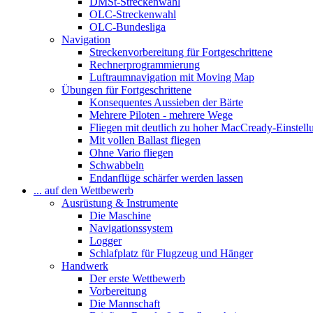
DMSt-Streckenwahl
OLC-Streckenwahl
OLC-Bundesliga
Navigation
Streckenvorbereitung für Fortgeschrittene
Rechnerprogrammierung
Luftraumnavigation mit Moving Map
Übungen für Fortgeschrittene
Konsequentes Aussieben der Bärte
Mehrere Piloten - mehrere Wege
Fliegen mit deutlich zu hoher MacCready-Einstell
Mit vollen Ballast fliegen
Ohne Vario fliegen
Schwabbeln
Endanflüge schärfer werden lassen
... auf den Wettbewerb
Ausrüstung & Instrumente
Die Maschine
Navigationssystem
Logger
Schlafplatz für Flugzeug und Hänger
Handwerk
Der erste Wettbewerb
Vorbereitung
Die Mannschaft