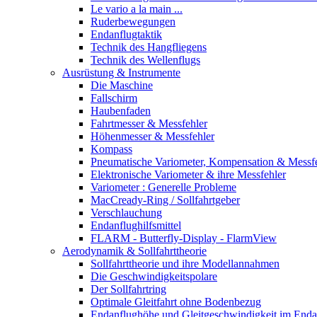
Le vario a la main ...
Ruderbewegungen
Endanflugtaktik
Technik des Hangfliegens
Technik des Wellenflugs
Ausrüstung & Instrumente
Die Maschine
Fallschirm
Haubenfaden
Fahrtmesser & Messfehler
Höhenmesser & Messfehler
Kompass
Pneumatische Variometer, Kompensation & Messf
Elektronische Variometer & ihre Messfehler
Variometer : Generelle Probleme
MacCready-Ring / Sollfahrtgeber
Verschlauchung
Endanflughilfsmittel
FLARM - Butterfly-Display - FlarmView
Aerodynamik & Sollfahrttheorie
Sollfahrttheorie und ihre Modellannahmen
Die Geschwindigkeitspolare
Der Sollfahrtring
Optimale Gleitfahrt ohne Bodenbezug
Endanflughöhe und Gleitgeschwindigkeit im Enda