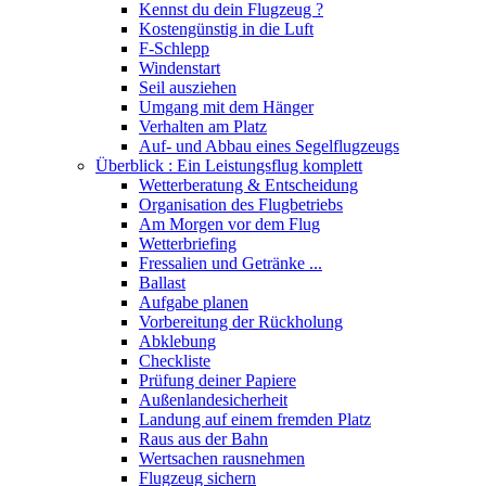
Kennst du dein Flugzeug ?
Kostengünstig in die Luft
F-Schlepp
Windenstart
Seil ausziehen
Umgang mit dem Hänger
Verhalten am Platz
Auf- und Abbau eines Segelflugzeugs
Überblick : Ein Leistungsflug komplett
Wetterberatung & Entscheidung
Organisation des Flugbetriebs
Am Morgen vor dem Flug
Wetterbriefing
Fressalien und Getränke ...
Ballast
Aufgabe planen
Vorbereitung der Rückholung
Abklebung
Checkliste
Prüfung deiner Papiere
Außenlandesicherheit
Landung auf einem fremden Platz
Raus aus der Bahn
Wertsachen rausnehmen
Flugzeug sichern