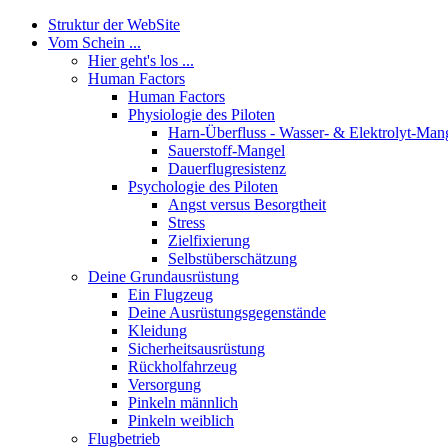
Struktur der WebSite
Vom Schein ...
Hier geht's los ...
Human Factors
Human Factors
Physiologie des Piloten
Harn-Überfluss - Wasser- & Elektrolyt-Man
Sauerstoff-Mangel
Dauerflugresistenz
Psychologie des Piloten
Angst versus Besorgtheit
Stress
Zielfixierung
Selbstüberschätzung
Deine Grundausrüstung
Ein Flugzeug
Deine Ausrüstungsgegenstände
Kleidung
Sicherheitsausrüstung
Rückholfahrzeug
Versorgung
Pinkeln männlich
Pinkeln weiblich
Flugbetrieb