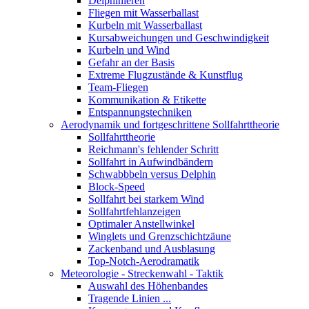
Delphinieren
Fliegen mit Wasserballast
Kurbeln mit Wasserballast
Kursabweichungen und Geschwindigkeit
Kurbeln und Wind
Gefahr an der Basis
Extreme Flugzustände & Kunstflug
Team-Fliegen
Kommunikation & Etikette
Entspannungstechniken
Aerodynamik und fortgeschrittene Sollfahrttheorie
Sollfahrttheorie
Reichmann's fehlender Schritt
Sollfahrt in Aufwindbändern
Schwabbbeln versus Delphin
Block-Speed
Sollfahrt bei starkem Wind
Sollfahrtfehlanzeigen
Optimaler Anstellwinkel
Winglets und Grenzschichtzäune
Zackenband und Ausblasung
Top-Notch-Aerodramatik
Meteorologie - Streckenwahl - Taktik
Auswahl des Höhenbandes
Tragende Linien ...