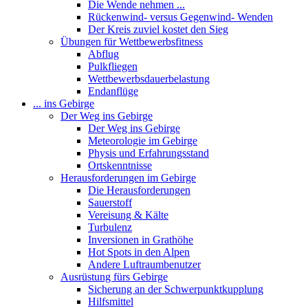
Die Wende nehmen ...
Rückenwind- versus Gegenwind- Wenden
Der Kreis zuviel kostet den Sieg
Übungen für Wettbewerbsfitness
Abflug
Pulkfliegen
Wettbewerbsdauerbelastung
Endanflüge
... ins Gebirge
Der Weg ins Gebirge
Der Weg ins Gebirge
Meteorologie im Gebirge
Physis und Erfahrungsstand
Ortskenntnisse
Herausforderungen im Gebirge
Die Herausforderungen
Sauerstoff
Vereisung & Kälte
Turbulenz
Inversionen in Grathöhe
Hot Spots in den Alpen
Andere Luftraumbenutzer
Ausrüstung fürs Gebirge
Sicherung an der Schwerpunktkupplung
Hilfsmittel