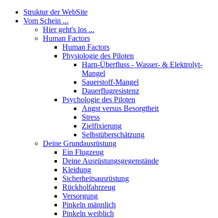
Struktur der WebSite
Vom Schein ...
Hier geht's los ...
Human Factors
Human Factors
Physiologie des Piloten
Harn-Überfluss - Wasser- & Elektrolyt-
Mangel
Sauerstoff-Mangel
Dauerflugresistenz
Psychologie des Piloten
Angst versus Besorgtheit
Stress
Zielfixierung
Selbstüberschätzung
Deine Grundausrüstung
Ein Flugzeug
Deine Ausrüstungsgegenstände
Kleidung
Sicherheitsausrüstung
Rückholfahrzeug
Versorgung
Pinkeln männlich
Pinkeln weiblich