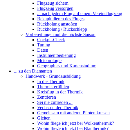
Flugzeug sichern
Flugzeug versorgen
... nach jedem Flug auf einem Vereinsflugzeug
Rekapitulieren des Fluges
Rückholung anstoßen
Rückholung / Rückschlepp
Vorbereitungen auf die nächste Saison
Cockpit-Check
Tuning
Daten
Instrumentbedienung
Meteorologie
Geographie- und Kartenstudium
... zu den Diamanten
Handwerk - Grundausbildung
In die Thermik
Thermik erfühlen
Kreisflug in der Thermik
Zentrieren
Sei nie zufrieden ...
Verlassen der Thermik
Gemeinsam mit anderen Piloten kreisen
Gleiten
Wohin fliege ich jetzt bei Wolkenthermik?
Wohin fliege ich jetzt bei Blauthermik?