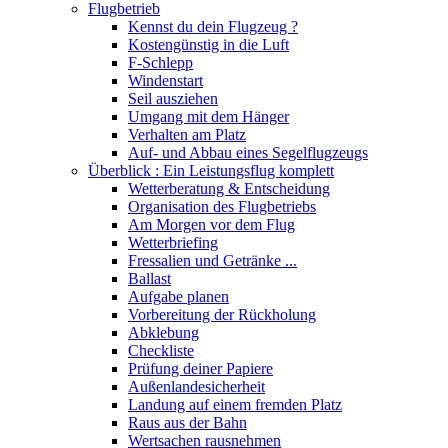
Flugbetrieb
Kennst du dein Flugzeug ?
Kostengünstig in die Luft
F-Schlepp
Windenstart
Seil ausziehen
Umgang mit dem Hänger
Verhalten am Platz
Auf- und Abbau eines Segelflugzeugs
Überblick : Ein Leistungsflug komplett
Wetterberatung & Entscheidung
Organisation des Flugbetriebs
Am Morgen vor dem Flug
Wetterbriefing
Fressalien und Getränke ...
Ballast
Aufgabe planen
Vorbereitung der Rückholung
Abklebung
Checkliste
Prüfung deiner Papiere
Außenlandesicherheit
Landung auf einem fremden Platz
Raus aus der Bahn
Wertsachen rausnehmen