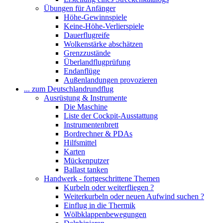
Übungen für Anfänger
Höhe-Gewinnspiele
Keine-Höhe-Verlierspiele
Dauerflugreife
Wolkenstärke abschätzen
Grenzzustände
Überlandflugprüfung
Endanflüge
Außenlandungen provozieren
... zum Deutschlandrundflug
Ausrüstung & Instrumente
Die Maschine
Liste der Cockpit-Ausstattung
Instrumentenbrett
Bordrechner & PDAs
Hilfsmittel
Karten
Mückenputzer
Ballast tanken
Handwerk - fortgeschrittene Themen
Kurbeln oder weiterfliegen ?
Weiterkurbeln oder neuen Aufwind suchen ?
Einflug in die Thermik
Wölbklappenbewegungen