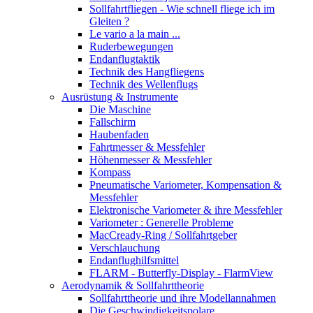
Sollfahrtfliegen - Wie schnell fliege ich im
Gleiten ?
Le vario a la main ...
Ruderbewegungen
Endanflugtaktik
Technik des Hangfliegens
Technik des Wellenflugs
Ausrüstung & Instrumente
Die Maschine
Fallschirm
Haubenfaden
Fahrtmesser & Messfehler
Höhenmesser & Messfehler
Kompass
Pneumatische Variometer, Kompensation &
Messfehler
Elektronische Variometer & ihre Messfehler
Variometer : Generelle Probleme
MacCready-Ring / Sollfahrtgeber
Verschlauchung
Endanflughilfsmittel
FLARM - Butterfly-Display - FlarmView
Aerodynamik & Sollfahrttheorie
Sollfahrttheorie und ihre Modellannahmen
Die Geschwindigkeitspolare