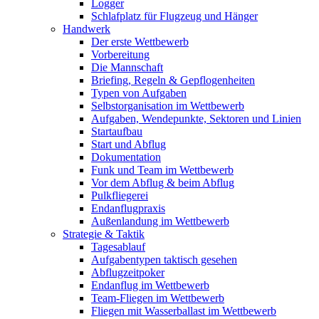
Logger
Schlafplatz für Flugzeug und Hänger
Handwerk
Der erste Wettbewerb
Vorbereitung
Die Mannschaft
Briefing, Regeln & Gepflogenheiten
Typen von Aufgaben
Selbstorganisation im Wettbewerb
Aufgaben, Wendepunkte, Sektoren und Linien
Startaufbau
Start und Abflug
Dokumentation
Funk und Team im Wettbewerb
Vor dem Abflug & beim Abflug
Pulkfliegerei
Endanflugpraxis
Außenlandung im Wettbewerb
Strategie & Taktik
Tagesablauf
Aufgabentypen taktisch gesehen
Abflugzeitpoker
Endanflug im Wettbewerb
Team-Fliegen im Wettbewerb
Fliegen mit Wasserballast im Wettbewerb