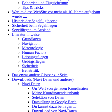
Behörden und Flugsicherung
Tips & Tricks
Warum diese WebSite vor mehr als 10 Jahren aufgebaut
wurde ....
Historie der Segelflugtheorie
Sicherheit beim Segelfliegen
Segelfliegen im Ausland
Literaturhinweise
Grundlagen
Navigation
Meteorologie
Human Factors
Leistungsfliegen
Gebirgsfliegen
Sicherheit
Belletristik
Das etwas andere Glossar zur Seite
DownLoads (Navi Daten und anderes)
Navi Daten
Un-Wert von genauen Koordinaten
Meine Koordinatendatenbank
Selektion von Daten
Darstellung in Google Earth
Du kannst dazu beitragen ...
DownLoad von Navi-Daten