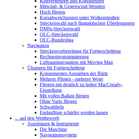
Konvergenzen und Konfluenzen
Mitwind- & Gegenwind-Wenden
Hoch fliegen
Kursabweichungen unter Wolkenstraßen
Streckenwahl nach flugtaktischen Überlegungen
DMSt-Streckenwahl
OLC-Streckenwahl
OLC-Bundesliga
Navigation
Streckenvorbereitung für Fortgeschrittene
Rechnerprogrammierung
Luftraumnavigation mit Moving Map
Übungen für Fortgeschrittene
Konsequentes Aussieben der Bärte
Mehrere Piloten - mehrere Wege
Fliegen mit deutlich zu hoher MacCready-
Einstellung
Mit vollen Ballast fliegen
Ohne Vario fliegen
Schwabbeln
Endanflüge schärfer werden lassen
... auf den Wettbewerb
Ausrüstung & Instrumente
Die Maschine
Navigationssystem