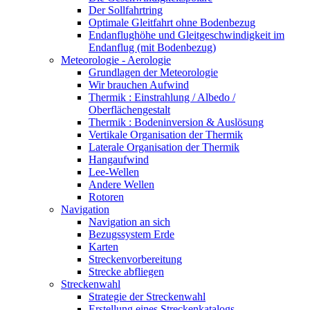
Der Sollfahrtring
Optimale Gleitfahrt ohne Bodenbezug
Endanflughöhe und Gleitgeschwindigkeit im
Endanflug (mit Bodenbezug)
Meteorologie - Aerologie
Grundlagen der Meteorologie
Wir brauchen Aufwind
Thermik : Einstrahlung / Albedo /
Oberflächengestalt
Thermik : Bodeninversion & Auslösung
Vertikale Organisation der Thermik
Laterale Organisation der Thermik
Hangaufwind
Lee-Wellen
Andere Wellen
Rotoren
Navigation
Navigation an sich
Bezugssystem Erde
Karten
Streckenvorbereitung
Strecke abfliegen
Streckenwahl
Strategie der Streckenwahl
Erstellung eines Streckenkatalogs