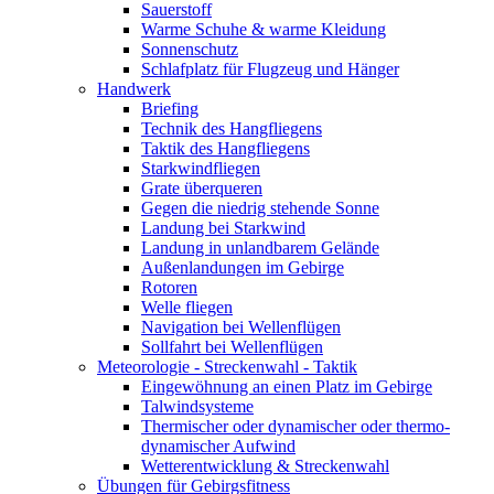
Sauerstoff
Warme Schuhe & warme Kleidung
Sonnenschutz
Schlafplatz für Flugzeug und Hänger
Handwerk
Briefing
Technik des Hangfliegens
Taktik des Hangfliegens
Starkwindfliegen
Grate überqueren
Gegen die niedrig stehende Sonne
Landung bei Starkwind
Landung in unlandbarem Gelände
Außenlandungen im Gebirge
Rotoren
Welle fliegen
Navigation bei Wellenflügen
Sollfahrt bei Wellenflügen
Meteorologie - Streckenwahl - Taktik
Eingewöhnung an einen Platz im Gebirge
Talwindsysteme
Thermischer oder dynamischer oder thermo-
dynamischer Aufwind
Wetterentwicklung & Streckenwahl
Übungen für Gebirgsfitness