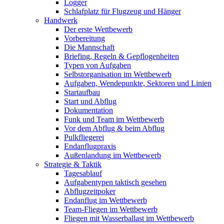
Logger
Schlafplatz für Flugzeug und Hänger
Handwerk
Der erste Wettbewerb
Vorbereitung
Die Mannschaft
Briefing, Regeln & Gepflogenheiten
Typen von Aufgaben
Selbstorganisation im Wettbewerb
Aufgaben, Wendepunkte, Sektoren und Linien
Startaufbau
Start und Abflug
Dokumentation
Funk und Team im Wettbewerb
Vor dem Abflug & beim Abflug
Pulkfliegerei
Endanflugpraxis
Außenlandung im Wettbewerb
Strategie & Taktik
Tagesablauf
Aufgabentypen taktisch gesehen
Abflugzeitpoker
Endanflug im Wettbewerb
Team-Fliegen im Wettbewerb
Fliegen mit Wasserballast im Wettbewerb