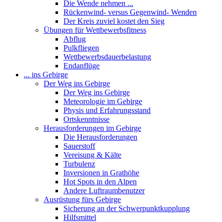
Die Wende nehmen ...
Rückenwind- versus Gegenwind- Wenden
Der Kreis zuviel kostet den Sieg
Übungen für Wettbewerbsfitness
Abflug
Pulkfliegen
Wettbewerbsdauerbelastung
Endanflüge
... ins Gebirge
Der Weg ins Gebirge
Der Weg ins Gebirge
Meteorologie im Gebirge
Physis und Erfahrungsstand
Ortskenntnisse
Herausforderungen im Gebirge
Die Herausforderungen
Sauerstoff
Vereisung & Kälte
Turbulenz
Inversionen in Grathöhe
Hot Spots in den Alpen
Andere Luftraumbenutzer
Ausrüstung fürs Gebirge
Sicherung an der Schwerpunktkupplung
Hilfsmittel