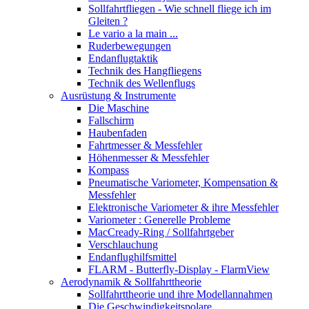
Sollfahrtfliegen - Wie schnell fliege ich im
Gleiten ?
Le vario a la main ...
Ruderbewegungen
Endanflugtaktik
Technik des Hangfliegens
Technik des Wellenflugs
Ausrüstung & Instrumente
Die Maschine
Fallschirm
Haubenfaden
Fahrtmesser & Messfehler
Höhenmesser & Messfehler
Kompass
Pneumatische Variometer, Kompensation &
Messfehler
Elektronische Variometer & ihre Messfehler
Variometer : Generelle Probleme
MacCready-Ring / Sollfahrtgeber
Verschlauchung
Endanflughilfsmittel
FLARM - Butterfly-Display - FlarmView
Aerodynamik & Sollfahrttheorie
Sollfahrttheorie und ihre Modellannahmen
Die Geschwindigkeitspolare