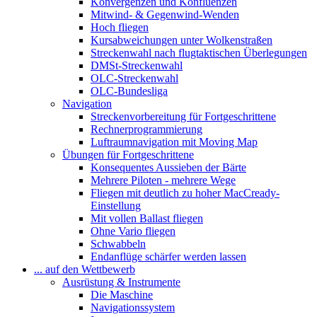
Konvergenzen und Konfluenzen
Mitwind- & Gegenwind-Wenden
Hoch fliegen
Kursabweichungen unter Wolkenstraßen
Streckenwahl nach flugtaktischen Überlegungen
DMSt-Streckenwahl
OLC-Streckenwahl
OLC-Bundesliga
Navigation
Streckenvorbereitung für Fortgeschrittene
Rechnerprogrammierung
Luftraumnavigation mit Moving Map
Übungen für Fortgeschrittene
Konsequentes Aussieben der Bärte
Mehrere Piloten - mehrere Wege
Fliegen mit deutlich zu hoher MacCready-
Einstellung
Mit vollen Ballast fliegen
Ohne Vario fliegen
Schwabbeln
Endanflüge schärfer werden lassen
... auf den Wettbewerb
Ausrüstung & Instrumente
Die Maschine
Navigationssystem