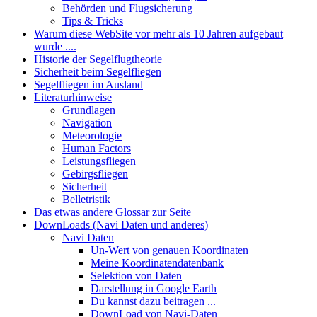
Behörden und Flugsicherung
Tips & Tricks
Warum diese WebSite vor mehr als 10 Jahren aufgebaut
wurde ....
Historie der Segelflugtheorie
Sicherheit beim Segelfliegen
Segelfliegen im Ausland
Literaturhinweise
Grundlagen
Navigation
Meteorologie
Human Factors
Leistungsfliegen
Gebirgsfliegen
Sicherheit
Belletristik
Das etwas andere Glossar zur Seite
DownLoads (Navi Daten und anderes)
Navi Daten
Un-Wert von genauen Koordinaten
Meine Koordinatendatenbank
Selektion von Daten
Darstellung in Google Earth
Du kannst dazu beitragen ...
DownLoad von Navi-Daten