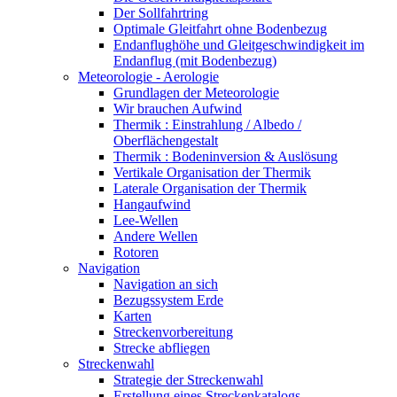
Der Sollfahrtring
Optimale Gleitfahrt ohne Bodenbezug
Endanflughöhe und Gleitgeschwindigkeit im
Endanflug (mit Bodenbezug)
Meteorologie - Aerologie
Grundlagen der Meteorologie
Wir brauchen Aufwind
Thermik : Einstrahlung / Albedo /
Oberflächengestalt
Thermik : Bodeninversion & Auslösung
Vertikale Organisation der Thermik
Laterale Organisation der Thermik
Hangaufwind
Lee-Wellen
Andere Wellen
Rotoren
Navigation
Navigation an sich
Bezugssystem Erde
Karten
Streckenvorbereitung
Strecke abfliegen
Streckenwahl
Strategie der Streckenwahl
Erstellung eines Streckenkatalogs