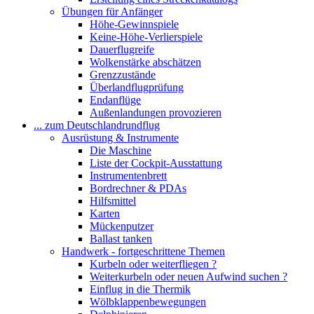
Übungen für Anfänger
Höhe-Gewinnspiele
Keine-Höhe-Verlierspiele
Dauerflugreife
Wolkenstärke abschätzen
Grenzzustände
Überlandflugprüfung
Endanflüge
Außenlandungen provozieren
... zum Deutschlandrundflug
Ausrüstung & Instrumente
Die Maschine
Liste der Cockpit-Ausstattung
Instrumentenbrett
Bordrechner & PDAs
Hilfsmittel
Karten
Mückenputzer
Ballast tanken
Handwerk - fortgeschrittene Themen
Kurbeln oder weiterfliegen ?
Weiterkurbeln oder neuen Aufwind suchen ?
Einflug in die Thermik
Wölbklappenbewegungen