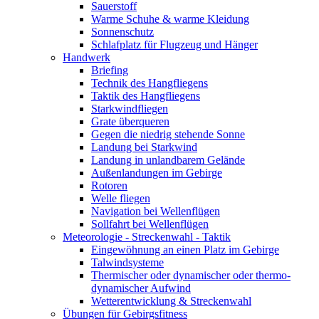
Sauerstoff
Warme Schuhe & warme Kleidung
Sonnenschutz
Schlafplatz für Flugzeug und Hänger
Handwerk
Briefing
Technik des Hangfliegens
Taktik des Hangfliegens
Starkwindfliegen
Grate überqueren
Gegen die niedrig stehende Sonne
Landung bei Starkwind
Landung in unlandbarem Gelände
Außenlandungen im Gebirge
Rotoren
Welle fliegen
Navigation bei Wellenflügen
Sollfahrt bei Wellenflügen
Meteorologie - Streckenwahl - Taktik
Eingewöhnung an einen Platz im Gebirge
Talwindsysteme
Thermischer oder dynamischer oder thermo-
dynamischer Aufwind
Wetterentwicklung & Streckenwahl
Übungen für Gebirgsfitness