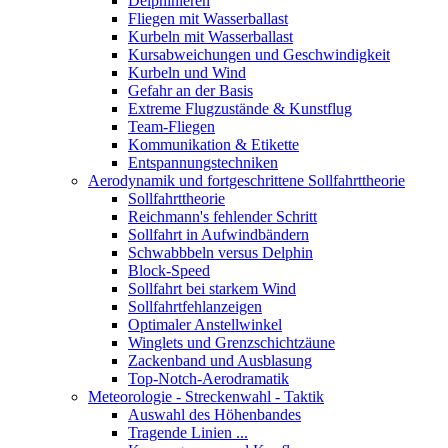
Delphinieren
Fliegen mit Wasserballast
Kurbeln mit Wasserballast
Kursabweichungen und Geschwindigkeit
Kurbeln und Wind
Gefahr an der Basis
Extreme Flugzustände & Kunstflug
Team-Fliegen
Kommunikation & Etikette
Entspannungstechniken
Aerodynamik und fortgeschrittene Sollfahrttheorie
Sollfahrttheorie
Reichmann's fehlender Schritt
Sollfahrt in Aufwindbändern
Schwabbbeln versus Delphin
Block-Speed
Sollfahrt bei starkem Wind
Sollfahrtfehlanzeigen
Optimaler Anstellwinkel
Winglets und Grenzschichtzäune
Zackenband und Ausblasung
Top-Notch-Aerodramatik
Meteorologie - Streckenwahl - Taktik
Auswahl des Höhenbandes
Tragende Linien ...