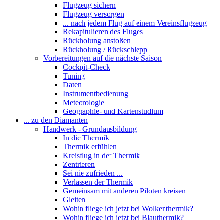
Flugzeug sichern
Flugzeug versorgen
... nach jedem Flug auf einem Vereinsflugzeug
Rekapitulieren des Fluges
Rückholung anstoßen
Rückholung / Rückschlepp
Vorbereitungen auf die nächste Saison
Cockpit-Check
Tuning
Daten
Instrumentbedienung
Meteorologie
Geographie- und Kartenstudium
... zu den Diamanten
Handwerk - Grundausbildung
In die Thermik
Thermik erfühlen
Kreisflug in der Thermik
Zentrieren
Sei nie zufrieden ...
Verlassen der Thermik
Gemeinsam mit anderen Piloten kreisen
Gleiten
Wohin fliege ich jetzt bei Wolkenthermik?
Wohin fliege ich jetzt bei Blauthermik?