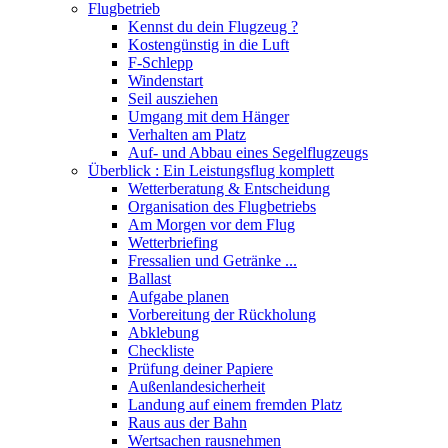
Flugbetrieb
Kennst du dein Flugzeug ?
Kostengünstig in die Luft
F-Schlepp
Windenstart
Seil ausziehen
Umgang mit dem Hänger
Verhalten am Platz
Auf- und Abbau eines Segelflugzeugs
Überblick : Ein Leistungsflug komplett
Wetterberatung & Entscheidung
Organisation des Flugbetriebs
Am Morgen vor dem Flug
Wetterbriefing
Fressalien und Getränke ...
Ballast
Aufgabe planen
Vorbereitung der Rückholung
Abklebung
Checkliste
Prüfung deiner Papiere
Außenlandesicherheit
Landung auf einem fremden Platz
Raus aus der Bahn
Wertsachen rausnehmen