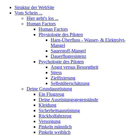
Struktur der WebSite
Vom Schein ...
Hier geht's los ...
Human Factors
Human Factors
Physiologie des Piloten
Harn-Überfluss - Wasser- & Elektrolyt-
Mangel
Sauerstoff-Mangel
Dauerflugresistenz
Psychologie des Piloten
Angst versus Besorgtheit
Stress
Zielfixierung
Selbstüberschätzung
Deine Grundausrüstung
Ein Flugzeug
Deine Ausrüstungsgegenstände
Kleidung
Sicherheitsausrüstung
Rückholfahrzeug
Versorgung
Pinkeln männlich
Pinkeln weiblich