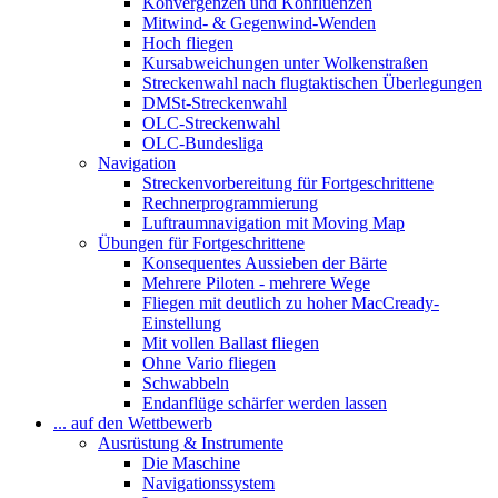
Konvergenzen und Konfluenzen
Mitwind- & Gegenwind-Wenden
Hoch fliegen
Kursabweichungen unter Wolkenstraßen
Streckenwahl nach flugtaktischen Überlegungen
DMSt-Streckenwahl
OLC-Streckenwahl
OLC-Bundesliga
Navigation
Streckenvorbereitung für Fortgeschrittene
Rechnerprogrammierung
Luftraumnavigation mit Moving Map
Übungen für Fortgeschrittene
Konsequentes Aussieben der Bärte
Mehrere Piloten - mehrere Wege
Fliegen mit deutlich zu hoher MacCready-
Einstellung
Mit vollen Ballast fliegen
Ohne Vario fliegen
Schwabbeln
Endanflüge schärfer werden lassen
... auf den Wettbewerb
Ausrüstung & Instrumente
Die Maschine
Navigationssystem