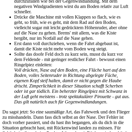
durchzufallen wie bei der Gegenwindlandung. Mit dem
negativen Windgradienten wirst du am Boden relativ zur Luft
schneller.
Drücke die Maschine mit vollen Klappen so flach, wie es
geht, so früh, wie es geht, mit dem Rad auf den Boden,
vielleicht sogar mit leicht gedrücktem Höhenruder, aber ohne
auf die Nase zu gehen. Brems' mit allem, was die Kiste
hergibt, nur im Notfall auf die Nase gehen.
Erst dann voll durchziehen, wenn die Fahrt abgebaut ist,
damit die Kiste nicht mehr vom Boden weg steigt.
Sollte das doofe Feld doch zu kurz sein, musst du kurz vor
dem Feldende - mit geringer restlicher Fahrt - bewusst einen
Ringelpiez einleiten:
Voll drücken, Nase auf den Boden, eine Fläche hart auf den
Boden, volles Seitenruder in Richtung abgelegte Fäche,
eigenen Kopf steif halten, damit er nicht gegen die Haube
drischt. Zimperlichkeit in dieser Situation schafft Scherben
oder ist gar tödlich. Ein beherzter Ringelpiez mit Schwanz in
der Luft geht meistens - trotz spektakulärer Pirouette - gut aus.
Das gilt natürlich auch für Gegenwindlandungen
.
Du sagst jetzt: So eine saumäßige Art, das Fahrwerk und den Flieger
zu misshandeln. Dann fass dich selbst an der Nase. Der Fehler ist
doch vorher passiert, und du hast ihn begangen, als du dich in die
Situation gebracht hast, mit Rückenwind landen zu müssen. Für