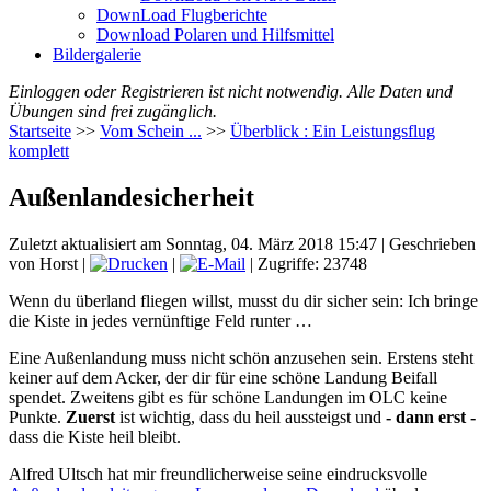
DownLoad Flugberichte
Download Polaren und Hilfsmittel
Bildergalerie
Einloggen oder Registrieren ist nicht notwendig. Alle Daten und
Übungen sind frei zugänglich.
Startseite
>>
Vom Schein ...
>>
Überblick : Ein Leistungsflug
komplett
Außenlandesicherheit
Zuletzt aktualisiert am Sonntag, 04. März 2018 15:47
|
Geschrieben
von Horst
|
|
| Zugriffe: 23748
Wenn du überland fliegen willst, musst du dir sicher sein: Ich bringe
die Kiste in jedes vernünftige Feld runter …
Eine Außenlandung muss nicht schön anzusehen sein. Erstens steht
keiner auf dem Acker, der dir für eine schöne Landung Beifall
spendet. Zweitens gibt es für schöne Landungen im OLC keine
Punkte.
Zuerst
ist wichtig, dass du heil aussteigst und
- dann erst -
dass die Kiste heil bleibt.
Alfred Ultsch hat mir freundlicherweise seine eindrucksvolle