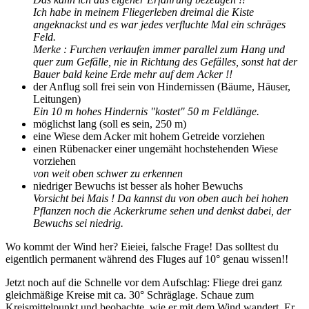
Ich habe in meinem Fliegerleben dreimal die Kiste
angeknackst und es war jedes verfluchte Mal ein schräges
Feld.
Merke : Furchen verlaufen immer parallel zum Hang und
quer zum Gefälle, nie in Richtung des Gefälles, sonst hat der
Bauer bald keine Erde mehr auf dem Acker !!
der Anflug soll frei sein von Hindernissen (Bäume, Häuser,
Leitungen)
Ein 10 m hohes Hindernis "kostet" 50 m Feldlänge.
möglichst lang (soll es sein, 250 m)
eine Wiese dem Acker mit hohem Getreide vorziehen
einen Rübenacker einer ungemäht hochstehenden Wiese
vorziehen
von weit oben schwer zu erkennen
niedriger Bewuchs ist besser als hoher Bewuchs
Vorsicht bei Mais ! Da kannst du von oben auch bei hohen
Pflanzen noch die Ackerkrume sehen und denkst dabei, der
Bewuchs sei niedrig.
Wo kommt der Wind her? Eieiei, falsche Frage! Das solltest du
eigentlich permanent während des Fluges auf 10° genau wissen!!
Jetzt noch auf die Schnelle vor dem Aufschlag: Fliege drei ganz
gleichmäßige Kreise mit ca. 30° Schräglage. Schaue zum
Kreismittelpunkt und beobachte, wie er mit dem Wind wandert. Er