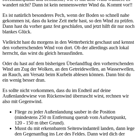
wandert nicht? Dann ist kein nennenswerter Wind da. Kommt vor!!
Es ist natürlich besonderes Pech, wenn der Boden so schnell nahe
gekommen ist, dass du keine Zeit mehr hast, so den Wind zu prüfen.
Dann hast du vorher ganz fest geschlafen, und jetzt hilft dir nur noch
blankes Glück.
Vielleicht hast du morgens in den Wetterbericht geschaut und kennst
den vorherrschenden Wind von dort. Ob der allerdings auch lokal
herrscht, das wirst du gleich herausfinden.
Oder du hast auf dem bisherigen Überlandflug den vorherrschenden
Wind am Zug der Wolken, an den Getreidewellen, an Wasserwellen,
an Rauch, am Versatz beim Kurbeln ablesen können. Dann bist du
ein wenig besser dran.
Es sollte nicht vorkommen, dass du im Endteil auf deine
Außenlande­wiese von Rückenwind überrascht wirst, rechnen wir
also mit Gegen­wind.
Fliege zu jeder Außenlandung sauber in die Position
(mindestens 250 m Entfernung querab vom Aufsetzpunkt,
120 - 150 m über Grund).
Musst du mit erkennbarem Seitenwindanteil landen, dann lege
den Gegenanflug ins Lee des Feldes. Dann wird dich der