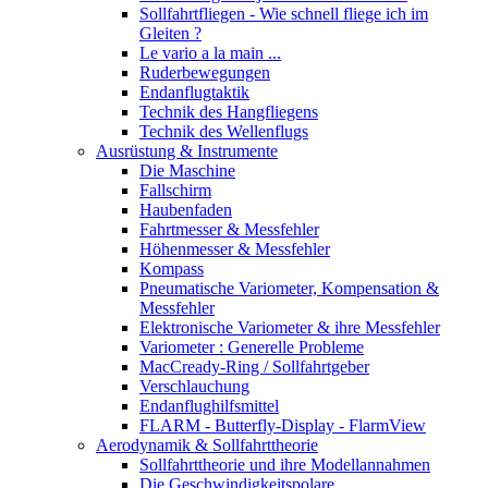
Sollfahrtfliegen - Wie schnell fliege ich im
Gleiten ?
Le vario a la main ...
Ruderbewegungen
Endanflugtaktik
Technik des Hangfliegens
Technik des Wellenflugs
Ausrüstung & Instrumente
Die Maschine
Fallschirm
Haubenfaden
Fahrtmesser & Messfehler
Höhenmesser & Messfehler
Kompass
Pneumatische Variometer, Kompensation &
Messfehler
Elektronische Variometer & ihre Messfehler
Variometer : Generelle Probleme
MacCready-Ring / Sollfahrtgeber
Verschlauchung
Endanflughilfsmittel
FLARM - Butterfly-Display - FlarmView
Aerodynamik & Sollfahrttheorie
Sollfahrttheorie und ihre Modellannahmen
Die Geschwindigkeitspolare