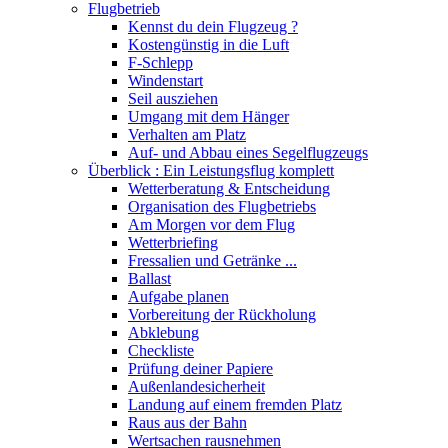
Flugbetrieb
Kennst du dein Flugzeug ?
Kostengünstig in die Luft
F-Schlepp
Windenstart
Seil ausziehen
Umgang mit dem Hänger
Verhalten am Platz
Auf- und Abbau eines Segelflugzeugs
Überblick : Ein Leistungsflug komplett
Wetterberatung & Entscheidung
Organisation des Flugbetriebs
Am Morgen vor dem Flug
Wetterbriefing
Fressalien und Getränke ...
Ballast
Aufgabe planen
Vorbereitung der Rückholung
Abklebung
Checkliste
Prüfung deiner Papiere
Außenlandesicherheit
Landung auf einem fremden Platz
Raus aus der Bahn
Wertsachen rausnehmen