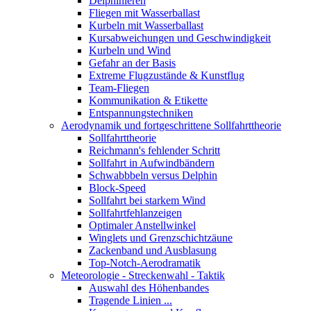
Delphinieren
Fliegen mit Wasserballast
Kurbeln mit Wasserballast
Kursabweichungen und Geschwindigkeit
Kurbeln und Wind
Gefahr an der Basis
Extreme Flugzustände & Kunstflug
Team-Fliegen
Kommunikation & Etikette
Entspannungstechniken
Aerodynamik und fortgeschrittene Sollfahrttheorie
Sollfahrttheorie
Reichmann's fehlender Schritt
Sollfahrt in Aufwindbändern
Schwabbbeln versus Delphin
Block-Speed
Sollfahrt bei starkem Wind
Sollfahrtfehlanzeigen
Optimaler Anstellwinkel
Winglets und Grenzschichtzäune
Zackenband und Ausblasung
Top-Notch-Aerodramatik
Meteorologie - Streckenwahl - Taktik
Auswahl des Höhenbandes
Tragende Linien ...