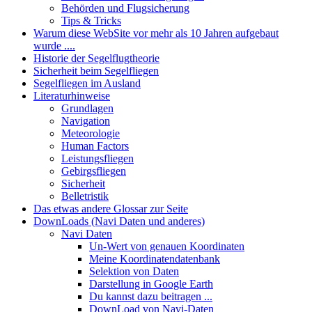
Behörden und Flugsicherung
Tips & Tricks
Warum diese WebSite vor mehr als 10 Jahren aufgebaut
wurde ....
Historie der Segelflugtheorie
Sicherheit beim Segelfliegen
Segelfliegen im Ausland
Literaturhinweise
Grundlagen
Navigation
Meteorologie
Human Factors
Leistungsfliegen
Gebirgsfliegen
Sicherheit
Belletristik
Das etwas andere Glossar zur Seite
DownLoads (Navi Daten und anderes)
Navi Daten
Un-Wert von genauen Koordinaten
Meine Koordinatendatenbank
Selektion von Daten
Darstellung in Google Earth
Du kannst dazu beitragen ...
DownLoad von Navi-Daten