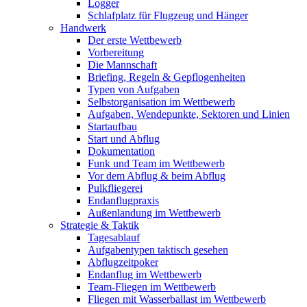
Logger
Schlafplatz für Flugzeug und Hänger
Handwerk
Der erste Wettbewerb
Vorbereitung
Die Mannschaft
Briefing, Regeln & Gepflogenheiten
Typen von Aufgaben
Selbstorganisation im Wettbewerb
Aufgaben, Wendepunkte, Sektoren und Linien
Startaufbau
Start und Abflug
Dokumentation
Funk und Team im Wettbewerb
Vor dem Abflug & beim Abflug
Pulkfliegerei
Endanflugpraxis
Außenlandung im Wettbewerb
Strategie & Taktik
Tagesablauf
Aufgabentypen taktisch gesehen
Abflugzeitpoker
Endanflug im Wettbewerb
Team-Fliegen im Wettbewerb
Fliegen mit Wasserballast im Wettbewerb