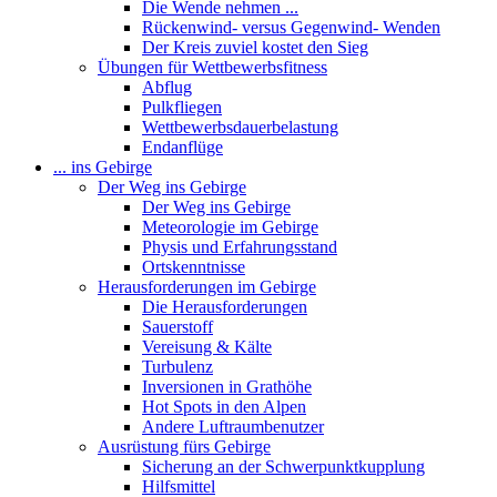
Die Wende nehmen ...
Rückenwind- versus Gegenwind- Wenden
Der Kreis zuviel kostet den Sieg
Übungen für Wettbewerbsfitness
Abflug
Pulkfliegen
Wettbewerbsdauerbelastung
Endanflüge
... ins Gebirge
Der Weg ins Gebirge
Der Weg ins Gebirge
Meteorologie im Gebirge
Physis und Erfahrungsstand
Ortskenntnisse
Herausforderungen im Gebirge
Die Herausforderungen
Sauerstoff
Vereisung & Kälte
Turbulenz
Inversionen in Grathöhe
Hot Spots in den Alpen
Andere Luftraumbenutzer
Ausrüstung fürs Gebirge
Sicherung an der Schwerpunktkupplung
Hilfsmittel