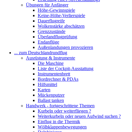
Übungen für Anfänger
Höhe-Gewinnspiele
Keine-Höhe-Verlierspiele
Dauerflugreife
Wolkenstärke abschätzen
Grenzzustände
Überlandflugprüfung
Endanflüge
Außenlandungen provozieren
... zum Deutschlandrundflug
Ausrüstung & Instrumente
Die Maschine
Liste der Cockpit-Ausstattung
Instrumentenbrett
Bordrechner & PDAs
Hilfsmittel
Karten
Mückenputzer
Ballast tanken
Handwerk - fortgeschrittene Themen
Kurbeln oder weiterfliegen ?
Weiterkurbeln oder neuen Aufwind suchen ?
Einflug in die Thermik
Wölbklappenbewegungen