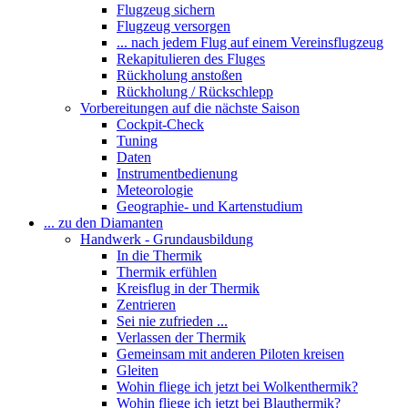
Flugzeug sichern
Flugzeug versorgen
... nach jedem Flug auf einem Vereinsflugzeug
Rekapitulieren des Fluges
Rückholung anstoßen
Rückholung / Rückschlepp
Vorbereitungen auf die nächste Saison
Cockpit-Check
Tuning
Daten
Instrumentbedienung
Meteorologie
Geographie- und Kartenstudium
... zu den Diamanten
Handwerk - Grundausbildung
In die Thermik
Thermik erfühlen
Kreisflug in der Thermik
Zentrieren
Sei nie zufrieden ...
Verlassen der Thermik
Gemeinsam mit anderen Piloten kreisen
Gleiten
Wohin fliege ich jetzt bei Wolkenthermik?
Wohin fliege ich jetzt bei Blauthermik?