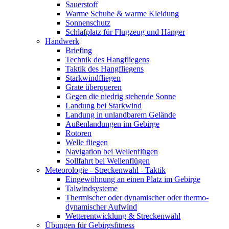
Sauerstoff
Warme Schuhe & warme Kleidung
Sonnenschutz
Schlafplatz für Flugzeug und Hänger
Handwerk
Briefing
Technik des Hangfliegens
Taktik des Hangfliegens
Starkwindfliegen
Grate überqueren
Gegen die niedrig stehende Sonne
Landung bei Starkwind
Landung in unlandbarem Gelände
Außenlandungen im Gebirge
Rotoren
Welle fliegen
Navigation bei Wellenflügen
Sollfahrt bei Wellenflügen
Meteorologie - Streckenwahl - Taktik
Eingewöhnung an einen Platz im Gebirge
Talwindsysteme
Thermischer oder dynamischer oder thermo-
dynamischer Aufwind
Wetterentwicklung & Streckenwahl
Übungen für Gebirgsfitness