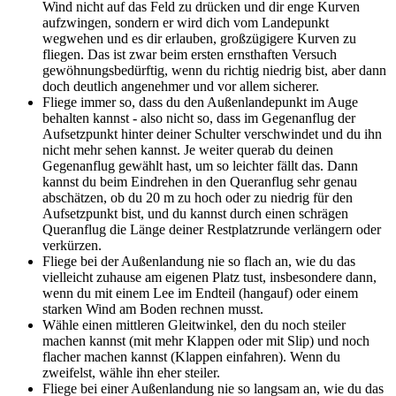
Wind nicht auf das Feld zu drücken und dir enge Kurven
aufzwingen, sondern er wird dich vom Landepunkt
wegwehen und es dir erlauben, großzügigere Kurven zu
fliegen. Das ist zwar beim ersten ernsthaften Versuch
gewöhnungsbedürftig, wenn du richtig niedrig bist, aber dann
doch deutlich angenehmer und vor allem sicherer.
Fliege immer so, dass du den Außenlandepunkt im Auge
behalten kannst - also nicht so, dass im Gegenanflug der
Aufsetzpunkt hinter deiner Schulter verschwindet und du ihn
nicht mehr sehen kannst. Je weiter querab du deinen
Gegenanflug gewählt hast, um so leichter fällt das. Dann
kannst du beim Eindrehen in den Queranflug sehr genau
abschätzen, ob du 20 m zu hoch oder zu niedrig für den
Aufsetzpunkt bist, und du kannst durch einen schrägen
Queranflug die Länge deiner Restplatzrunde verlängern oder
verkürzen.
Fliege bei der Außenlandung nie so flach an, wie du das
vielleicht zuhause am eigenen Platz tust, insbesondere dann,
wenn du mit einem Lee im Endteil (hangauf) oder einem
starken Wind am Boden rechnen musst.
Wähle einen mittleren Gleit­winkel, den du noch steiler
machen kannst (mit mehr Klappen oder mit Slip) und noch
flacher machen kannst (Klappen einfahren). Wenn du
zweifelst, wähle ihn eher steiler.
Fliege bei einer Außenlandung nie so langsam an, wie du das