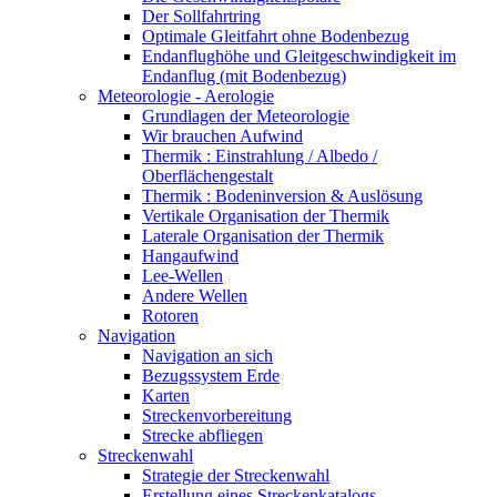
Der Sollfahrtring
Optimale Gleitfahrt ohne Bodenbezug
Endanflughöhe und Gleitgeschwindigkeit im
Endanflug (mit Bodenbezug)
Meteorologie - Aerologie
Grundlagen der Meteorologie
Wir brauchen Aufwind
Thermik : Einstrahlung / Albedo /
Oberflächengestalt
Thermik : Bodeninversion & Auslösung
Vertikale Organisation der Thermik
Laterale Organisation der Thermik
Hangaufwind
Lee-Wellen
Andere Wellen
Rotoren
Navigation
Navigation an sich
Bezugssystem Erde
Karten
Streckenvorbereitung
Strecke abfliegen
Streckenwahl
Strategie der Streckenwahl
Erstellung eines Streckenkatalogs