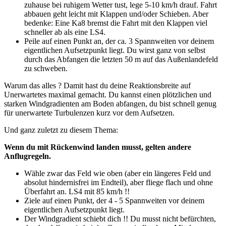
zuhause bei ruhigem Wetter tust, lege 5‑10 km/h drauf. Fahrt
abbauen geht leicht mit Klappen und/oder Schieben. Aber
bedenke: Eine Ka8 bremst die Fahrt mit den Klappen viel
schneller ab als eine LS4.
Peile auf einen Punkt an, der ca. 3 Spannweiten vor deinem
eigentlichen Aufsetzpunkt liegt. Du wirst ganz von selbst
durch das Abfangen die letzten 50 m auf das Außenlandefeld
zu schweben.
Warum das alles ? Damit hast du deine Reaktionsbreite auf
Unerwartetes maximal gemacht. Du kannst einen plötzlichen und
starken Windgradienten am Boden abfangen, du bist schnell genug
für unerwartete Turbulenzen kurz vor dem Aufsetzen.
Und ganz zuletzt zu diesem Thema:
Wenn du mit Rückenwind landen musst, gelten andere
Anflugregeln.
Wähle zwar das Feld wie oben (aber ein längeres Feld und
absolut hindernisfrei im Endteil), aber fliege flach und ohne
Überfahrt an. LS4 mit 85 km/h !!
Ziele auf einen Punkt, der 4 - 5 Spannweiten vor deinem
eigentlichen Aufsetzpunkt liegt.
Der Windgradient schiebt dich !! Du musst nicht befürchten,