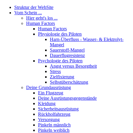
Struktur der WebSite
Vom Schein ...
Hier geht's los ...
Human Factors
Human Factors
Physiologie des Piloten
Harn-Überfluss - Wasser- & Elektrolyt-
Mangel
Sauerstoff-Mangel
Dauerflugresistenz
Psychologie des Piloten
Angst versus Besorgtheit
Stress
Zielfixierung
Selbstüberschätzung
Deine Grundausrüstung
Ein Flugzeug
Deine Ausrüstungsgegenstände
Kleidung
Sicherheitsausrüstung
Rückholfahrzeug
Versorgung
Pinkeln männlich
Pinkeln weiblich