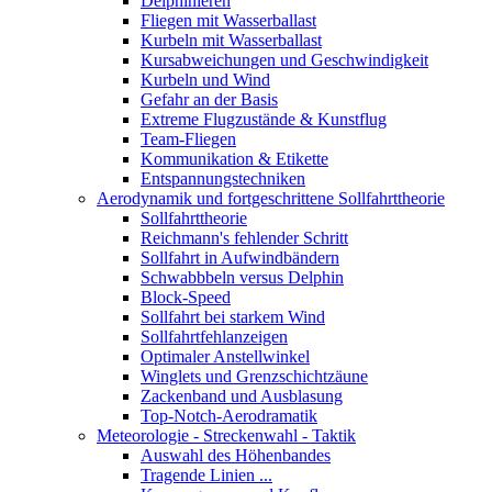
Delphinieren
Fliegen mit Wasserballast
Kurbeln mit Wasserballast
Kursabweichungen und Geschwindigkeit
Kurbeln und Wind
Gefahr an der Basis
Extreme Flugzustände & Kunstflug
Team-Fliegen
Kommunikation & Etikette
Entspannungstechniken
Aerodynamik und fortgeschrittene Sollfahrttheorie
Sollfahrttheorie
Reichmann's fehlender Schritt
Sollfahrt in Aufwindbändern
Schwabbbeln versus Delphin
Block-Speed
Sollfahrt bei starkem Wind
Sollfahrtfehlanzeigen
Optimaler Anstellwinkel
Winglets und Grenzschichtzäune
Zackenband und Ausblasung
Top-Notch-Aerodramatik
Meteorologie - Streckenwahl - Taktik
Auswahl des Höhenbandes
Tragende Linien ...