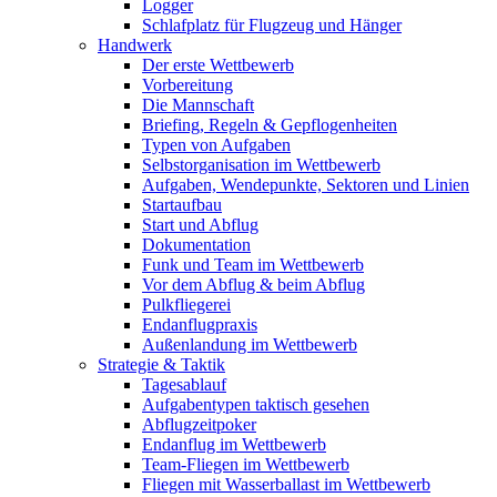
Logger
Schlafplatz für Flugzeug und Hänger
Handwerk
Der erste Wettbewerb
Vorbereitung
Die Mannschaft
Briefing, Regeln & Gepflogenheiten
Typen von Aufgaben
Selbstorganisation im Wettbewerb
Aufgaben, Wendepunkte, Sektoren und Linien
Startaufbau
Start und Abflug
Dokumentation
Funk und Team im Wettbewerb
Vor dem Abflug & beim Abflug
Pulkfliegerei
Endanflugpraxis
Außenlandung im Wettbewerb
Strategie & Taktik
Tagesablauf
Aufgabentypen taktisch gesehen
Abflugzeitpoker
Endanflug im Wettbewerb
Team-Fliegen im Wettbewerb
Fliegen mit Wasserballast im Wettbewerb