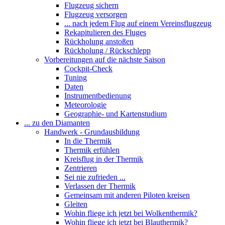
Flugzeug sichern
Flugzeug versorgen
... nach jedem Flug auf einem Vereinsflugzeug
Rekapitulieren des Fluges
Rückholung anstoßen
Rückholung / Rückschlepp
Vorbereitungen auf die nächste Saison
Cockpit-Check
Tuning
Daten
Instrumentbedienung
Meteorologie
Geographie- und Kartenstudium
... zu den Diamanten
Handwerk - Grundausbildung
In die Thermik
Thermik erfühlen
Kreisflug in der Thermik
Zentrieren
Sei nie zufrieden ...
Verlassen der Thermik
Gemeinsam mit anderen Piloten kreisen
Gleiten
Wohin fliege ich jetzt bei Wolkenthermik?
Wohin fliege ich jetzt bei Blauthermik?