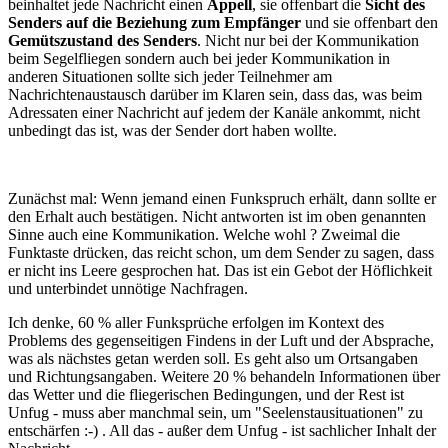
beinhaltet jede Nachricht einen
Appell
, sie offenbart die
Sicht des
Senders auf die Beziehung zum Empfänger
und sie offenbart den
Gemütszustand des Senders
. Nicht nur bei der Kommunikation
beim Segelfliegen sondern auch bei jeder Kommunikation in
anderen Situationen sollte sich jeder Teilnehmer am
Nachrichtenaustausch darüber im Klaren sein, dass das, was beim
Adressaten einer Nachricht auf jedem der Kanäle ankommt, nicht
unbedingt das ist, was der Sender dort haben wollte.
Zunächst mal: Wenn jemand einen Funkspruch erhält, dann sollte er
den Erhalt auch bestätigen. Nicht antworten ist im oben genannten
Sinne auch eine Kommunikation. Welche wohl ? Zweimal die
Funktaste drücken, das reicht schon, um dem Sender zu sagen, dass
er nicht ins Leere gesprochen hat. Das ist ein Gebot der Höflichkeit
und unterbindet unnötige Nachfragen.
Ich denke, 60 % aller Funksprüche erfolgen im Kontext des
Problems des gegenseitigen Findens in der Luft und der Absprache,
was als nächstes getan werden soll. Es geht also um Ortsangaben
und Richtungsangaben. Weitere 20 % behandeln Informationen über
das Wetter und die fliegerischen Bedingungen, und der Rest ist
Unfug - muss aber manchmal sein, um "Seelenstausituationen" zu
entschärfen :-) . All das - außer dem Unfug - ist sachlicher Inhalt der