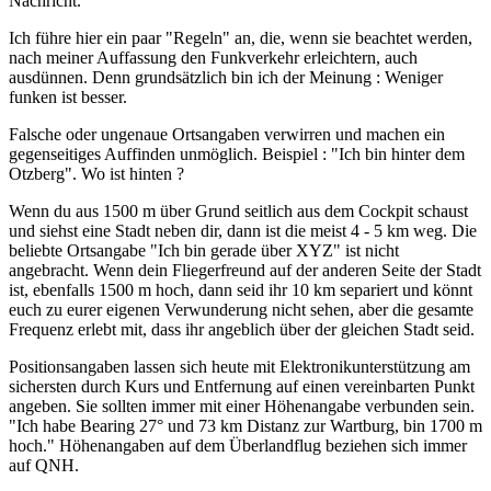
Nachricht.
Ich führe hier ein paar "Regeln" an, die, wenn sie beachtet werden,
nach meiner Auffassung den Funkverkehr erleichtern, auch
ausdünnen. Denn grundsätzlich bin ich der Meinung : Weniger
funken ist besser.
Falsche oder ungenaue Ortsangaben verwirren und machen ein
gegenseitiges Auffinden unmöglich. Beispiel : "Ich bin hinter dem
Otzberg". Wo ist hinten ?
Wenn du aus 1500 m über Grund seitlich aus dem Cockpit schaust
und siehst eine Stadt neben dir, dann ist die meist 4 - 5 km weg. Die
beliebte Ortsangabe "Ich bin gerade über XYZ" ist nicht
angebracht. Wenn dein Fliegerfreund auf der anderen Seite der Stadt
ist, ebenfalls 1500 m hoch, dann seid ihr 10 km separiert und könnt
euch zu eurer eigenen Verwunderung nicht sehen, aber die gesamte
Frequenz erlebt mit, dass ihr angeblich über der gleichen Stadt seid.
Positionsangaben lassen sich heute mit Elektronikunterstützung am
sichersten durch Kurs und Entfernung auf einen vereinbarten Punkt
angeben. Sie sollten immer mit einer Höhenangabe verbunden sein.
"Ich habe Bearing 27° und 73 km Distanz zur Wartburg, bin 1700 m
hoch." Höhenangaben auf dem Überlandflug beziehen sich immer
auf QNH.