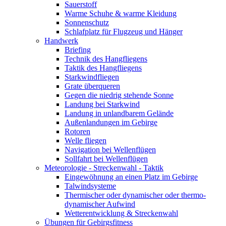
Sauerstoff
Warme Schuhe & warme Kleidung
Sonnenschutz
Schlafplatz für Flugzeug und Hänger
Handwerk
Briefing
Technik des Hangfliegens
Taktik des Hangfliegens
Starkwindfliegen
Grate überqueren
Gegen die niedrig stehende Sonne
Landung bei Starkwind
Landung in unlandbarem Gelände
Außenlandungen im Gebirge
Rotoren
Welle fliegen
Navigation bei Wellenflügen
Sollfahrt bei Wellenflügen
Meteorologie - Streckenwahl - Taktik
Eingewöhnung an einen Platz im Gebirge
Talwindsysteme
Thermischer oder dynamischer oder thermo-
dynamischer Aufwind
Wetterentwicklung & Streckenwahl
Übungen für Gebirgsfitness