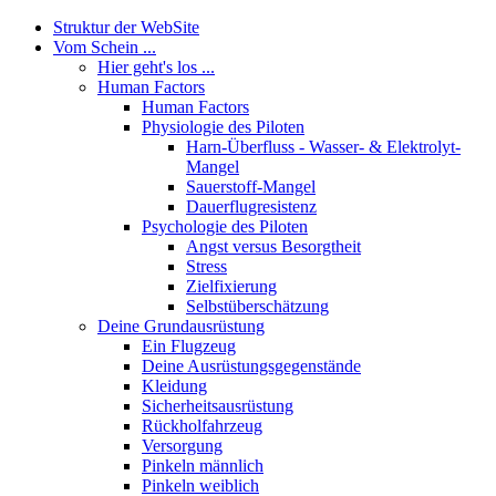
Struktur der WebSite
Vom Schein ...
Hier geht's los ...
Human Factors
Human Factors
Physiologie des Piloten
Harn-Überfluss - Wasser- & Elektrolyt-
Mangel
Sauerstoff-Mangel
Dauerflugresistenz
Psychologie des Piloten
Angst versus Besorgtheit
Stress
Zielfixierung
Selbstüberschätzung
Deine Grundausrüstung
Ein Flugzeug
Deine Ausrüstungsgegenstände
Kleidung
Sicherheitsausrüstung
Rückholfahrzeug
Versorgung
Pinkeln männlich
Pinkeln weiblich