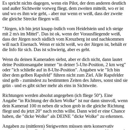
Es spricht nichts dagegen, wenn ein Pilot, der dem anderen deutlich
und außer Sichtweite vorweg fliegt, dem zweiten mitteilt, wo er ist
und wo es ihm wie geht, - aber nur wenn er weiß, dass der zweite
die gleiche Strecke fliegen will.
"Jürgen, ich bin jetzt knapp östlich vom Heidelstein und ich steige
mit 2 m/s im Mittel". Das ist ok, wenn der Vorausfliegende weiß,
dass der Jürgen noch südlich vom Kreuzberg ist und nachkommen
will nach Eisenach. Wenn er nicht weiß, wo der Jürgen ist, behält er
die Info für sich. Das ist schwierig, aber es geht.
Wenn du deinen Kameraden siehst, aber er dich nicht, dann lautet
deine Positionsangabe immer "in deiner 5-Uhr-Position, 2 km weg"
oder "ich schließe auf in 8-Uhr-Position". Angaben wie "Ich bin
über dem gelben Rapsfeld" führen nicht zum Ziel. Alle Rapsfelder
sind gelb - zumindest zu bestimmten Zeiten des Jahres, sonst sind sie
grün - und es gibt sicher mehr als eins in Sichtweite.
Richtungen werden absolut angegeben (ich fliege 50°). Eine
Angabe "in Richtung der dicken Wolke" ist nur dann sinnvoll, wenn
dein Kamerad 100 m neben dir schon grob in die gleiche Richtung
fliegt und du jetzt 20° nach rechts willst. Dann wird er eine Chance
haben, die "dicke Wolke" als DEINE "dicke Wolke" zu erkennen.
Angaben zu (mittleren) Steigwerten müssen stets konservativ