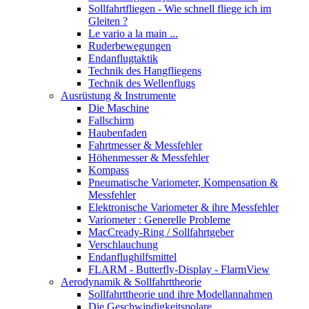
Sollfahrtfliegen - Wie schnell fliege ich im
Gleiten ?
Le vario a la main ...
Ruderbewegungen
Endanflugtaktik
Technik des Hangfliegens
Technik des Wellenflugs
Ausrüstung & Instrumente
Die Maschine
Fallschirm
Haubenfaden
Fahrtmesser & Messfehler
Höhenmesser & Messfehler
Kompass
Pneumatische Variometer, Kompensation &
Messfehler
Elektronische Variometer & ihre Messfehler
Variometer : Generelle Probleme
MacCready-Ring / Sollfahrtgeber
Verschlauchung
Endanflughilfsmittel
FLARM - Butterfly-Display - FlarmView
Aerodynamik & Sollfahrttheorie
Sollfahrttheorie und ihre Modellannahmen
Die Geschwindigkeitspolare