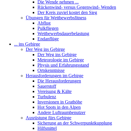
Die Wende nehmen ...
Rückenwind- versus Gegenwind- Wenden
Der Kreis zuviel kostet den Sieg
Übungen für Wettbewerbsfitness
Abflug
Pulkfliegen
Wettbewerbsdauerbelastung
Endanflüge
... ins Gebirge
Der Weg ins Gebirge
Der Weg ins Gebirge
Meteorologie im Gebirge
Physis und Erfahrungsstand
Ortskenntnisse
Herausforderungen im Gebirge
Die Herausforderungen
Sauerstoff
Vereisung & Kälte
Turbulenz
Inversionen in Grathöhe
Hot Spots in den Alpen
Andere Luftraumbenutzer
Ausrüstung fürs Gebirge
Sicherung an der Schwerpunktkupplung
Hilfsmittel