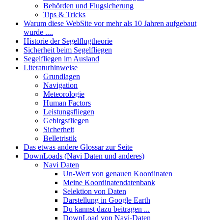
Behörden und Flugsicherung
Tips & Tricks
Warum diese WebSite vor mehr als 10 Jahren aufgebaut
wurde ....
Historie der Segelflugtheorie
Sicherheit beim Segelfliegen
Segelfliegen im Ausland
Literaturhinweise
Grundlagen
Navigation
Meteorologie
Human Factors
Leistungsfliegen
Gebirgsfliegen
Sicherheit
Belletristik
Das etwas andere Glossar zur Seite
DownLoads (Navi Daten und anderes)
Navi Daten
Un-Wert von genauen Koordinaten
Meine Koordinatendatenbank
Selektion von Daten
Darstellung in Google Earth
Du kannst dazu beitragen ...
DownLoad von Navi-Daten