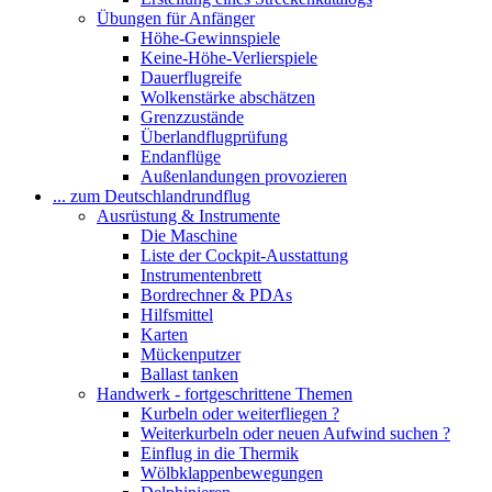
Übungen für Anfänger
Höhe-Gewinnspiele
Keine-Höhe-Verlierspiele
Dauerflugreife
Wolkenstärke abschätzen
Grenzzustände
Überlandflugprüfung
Endanflüge
Außenlandungen provozieren
... zum Deutschlandrundflug
Ausrüstung & Instrumente
Die Maschine
Liste der Cockpit-Ausstattung
Instrumentenbrett
Bordrechner & PDAs
Hilfsmittel
Karten
Mückenputzer
Ballast tanken
Handwerk - fortgeschrittene Themen
Kurbeln oder weiterfliegen ?
Weiterkurbeln oder neuen Aufwind suchen ?
Einflug in die Thermik
Wölbklappenbewegungen