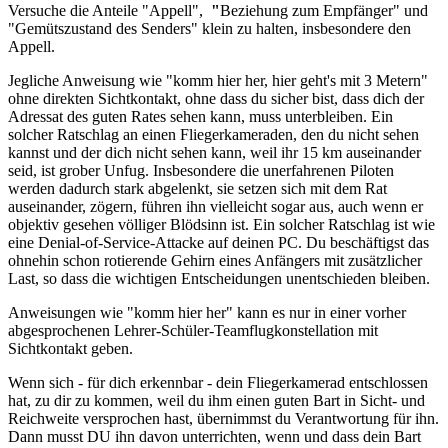
Versuche die Anteile "Appell",
"
Beziehung zum Empfänger" und
"Gemütszustand des Senders" klein zu halten, insbesondere den
Appell.
Jegliche Anweisung wie "komm hier her, hier geht's mit 3 Metern"
ohne direkten Sichtkontakt, ohne dass du sicher bist, dass dich der
Adressat des guten Rates sehen kann, muss unterbleiben. Ein
solcher Ratschlag an einen Fliegerkameraden, den du nicht sehen
kannst und der dich nicht sehen kann, weil ihr 15 km auseinander
seid, ist grober Unfug. Insbesondere die unerfahrenen Piloten
werden dadurch stark abgelenkt, sie setzen sich mit dem Rat
auseinander, zögern, führen ihn vielleicht sogar aus, auch wenn er
objektiv gesehen völliger Blödsinn ist. Ein solcher Ratschlag ist wie
eine Denial-of-Service-Attacke auf deinen PC. Du beschäftigst das
ohnehin schon rotierende Gehirn eines Anfängers mit zusätzlicher
Last, so dass die wichtigen Entscheidungen unentschieden bleiben.
Anweisungen wie "komm hier her" kann es nur in einer vorher
abgesprochenen Lehrer-Schüler-Teamflugkonstellation mit
Sichtkontakt geben.
Wenn sich - für dich erkennbar - dein Fliegerkamerad entschlossen
hat, zu dir zu kommen, weil du ihm einen guten Bart in Sicht- und
Reichweite versprochen hast, übernimmst du Verantwortung für ihn.
Dann musst DU ihn davon unterrichten, wenn und dass dein Bart