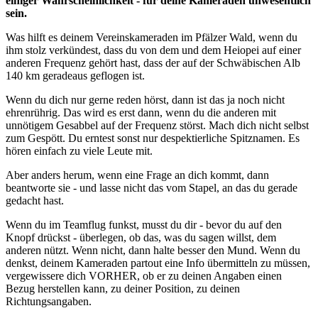
einiger Wahrscheinlichkeit - für deine Kameraden unwesentlich
sein.
Was hilft es deinem Vereinskameraden im Pfälzer Wald, wenn du
ihm stolz verkündest, dass du von dem und dem Heiopei auf einer
anderen Frequenz gehört hast, dass der auf der Schwäbischen Alb
140 km geradeaus geflogen ist.
Wenn du dich nur gerne reden hörst, dann ist das ja noch nicht
ehrenrührig. Das wird es erst dann, wenn du die anderen mit
unnötigem Gesabbel auf der Frequenz störst. Mach dich nicht selbst
zum Gespött. Du erntest sonst nur despektierliche Spitznamen. Es
hören einfach zu viele Leute mit.
Aber anders herum, wenn eine Frage an dich kommt, dann
beantworte sie - und lasse nicht das vom Stapel, an das du gerade
gedacht hast.
Wenn du im Teamflug funkst, musst du dir - bevor du auf den
Knopf drückst - überlegen, ob das, was du sagen willst, dem
anderen nützt. Wenn nicht, dann halte besser den Mund. Wenn du
denkst, deinem Kameraden partout eine Info übermitteln zu müssen,
vergewissere dich VORHER, ob er zu deinen Angaben einen
Bezug herstellen kann, zu deiner Position, zu deinen
Richtungsangaben.