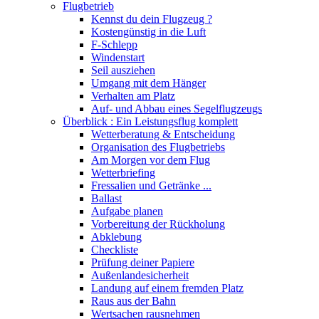
Flugbetrieb
Kennst du dein Flugzeug ?
Kostengünstig in die Luft
F-Schlepp
Windenstart
Seil ausziehen
Umgang mit dem Hänger
Verhalten am Platz
Auf- und Abbau eines Segelflugzeugs
Überblick : Ein Leistungsflug komplett
Wetterberatung & Entscheidung
Organisation des Flugbetriebs
Am Morgen vor dem Flug
Wetterbriefing
Fressalien und Getränke ...
Ballast
Aufgabe planen
Vorbereitung der Rückholung
Abklebung
Checkliste
Prüfung deiner Papiere
Außenlandesicherheit
Landung auf einem fremden Platz
Raus aus der Bahn
Wertsachen rausnehmen