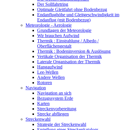
Der Sollfahrtring
Optimale Gleitfahrt ohne Bodenbezug
Endanflughöhe und Gleitgeschwindigkeit im
Endanflug (mit Bodenbezug)
Meteorologie - Aerologie
Grundlagen der Meteorologie
Wir brauchen Aufwind
Thermik : Einstrahlung / Albedo /
Oberflächengestalt
Thermik : Bodeninversion & Auslösung
Vertikale Organisation der Thermik
Laterale Organisation der Thermik
Hangaufwind
Lee-Wellen
Andere Wellen
Rotoren
Navigation
Navigation an sich
Bezugssystem Erde
Karten
Streckenvorbereitung
Strecke abfliegen
Streckenwahl
Strategie der Streckenwahl
Erstellung eines Streckenkatalogs