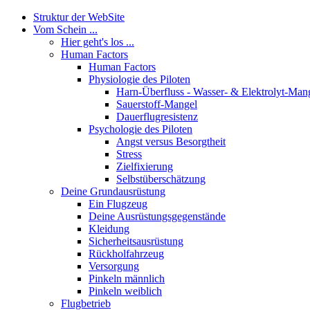
Struktur der WebSite
Vom Schein ...
Hier geht's los ...
Human Factors
Human Factors
Physiologie des Piloten
Harn-Überfluss - Wasser- & Elektrolyt-Man
Sauerstoff-Mangel
Dauerflugresistenz
Psychologie des Piloten
Angst versus Besorgtheit
Stress
Zielfixierung
Selbstüberschätzung
Deine Grundausrüstung
Ein Flugzeug
Deine Ausrüstungsgegenstände
Kleidung
Sicherheitsausrüstung
Rückholfahrzeug
Versorgung
Pinkeln männlich
Pinkeln weiblich
Flugbetrieb