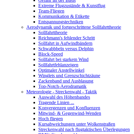
Gefahr an der Basis
Extreme Flugzustände & Kunstflug
Team-Fliegen
Kommunikation & Etikette
Entspannungstechniken
Aerodynamik und fortgeschrittene Sollfahrttheorie
Sollfahrttheorie
Reichmann's fehlender Schritt
Sollfahrt in Aufwindbändern
Schwabbbeln versus Delphin
Block-Speed
Sollfahrt bei starkem Wind
Sollfahrtfehlanzeigen
Optimaler Anstellwinkel
Winglets und Grenzschichtzäune
Zackenband und Ausblasung
Top-Notch-Aerodramatik
Meteorologie - Streckenwahl - Taktik
Auswahl des Höhenbandes
Tragende Linien ...
Konvergenzen und Konfluenzen
Mitwind- & Gegenwind-Wenden
Hoch fliegen
Kursabweichungen unter Wolkenstraßen
Streckenwahl nach flugtaktischen Überlegungen