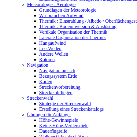
Meteorologie - Aerologie
Grundlagen der Meteorologie
Wir brauchen Aufwind
Thermik : Einstrahlung / Albedo / Oberflächengest
Thermik : Bodeninversion & Auslösung
Vertikale Organisation der Thermik
Laterale Organisation der Thermik
Hangaufwind
Lee-Wellen
Andere Wellen
Rotoren
Navigation
Navigation an sich
Bezugssystem Erde
Karten
Streckenvorbereitung
Strecke abfliegen
Streckenwahl
Strategie der Streckenwahl
Erstellung eines Streckenkatalogs
Übungen für Anfänger
Höhe-Gewinnspiele
Keine-Höhe-Verlierspiele
Dauerflugreife
Wolkenstärke abschätzen