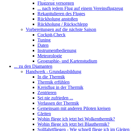
Flugzeug versorgen
... nach jedem Flug auf einem Vereinsflugzeug
Rekapitulieren des Fluges
Rückholung anstoßen
Rückholung / Rückschlepp
Vorbereitungen auf die nächste Saison
Cockpit-Check
Tuning
Daten
Instrumentbedienung
Meteorologie
Geographie- und Kartenstudium
... zu den Diamanten
Handwerk - Grundausbildung
In die Thermik
Thermik erfühlen
Kreisflug in der Thermik
Zentrieren
Sei nie zufrieden ...
Verlassen der Thermik
Gemeinsam mit anderen Piloten kreisen
Gleiten
Wohin fliege ich jetzt bei Wolkenthermik?
Wohin fliege ich jetzt bei Blauthermik?
Sollfahrtfliegen - Wie schnell fliege ich im Gleiten 