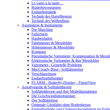
Le vario a la main ...
Ruderbewegungen
Endanflugtaktik
Technik des Hangfliegens
Technik des Wellenflugs
Ausrüstung & Instrumente
Die Maschine
Fallschirm
Haubenfaden
Fahrtmesser & Messfehler
Höhenmesser & Messfehler
Kompass
Pneumatische Variometer, Kompensation & Messf
Elektronische Variometer & ihre Messfehler
Variometer : Generelle Probleme
MacCready-Ring / Sollfahrtgeber
Verschlauchung
Endanflughilfsmittel
FLARM - Butterfly-Display - FlarmView
Aerodynamik & Sollfahrttheorie
Sollfahrttheorie und ihre Modellannahmen
Die Geschwindigkeitspolare
Der Sollfahrtring
Optimale Gleitfahrt ohne Bodenbezug
Endanflughöhe und Gleitgeschwindigkeit im Enda