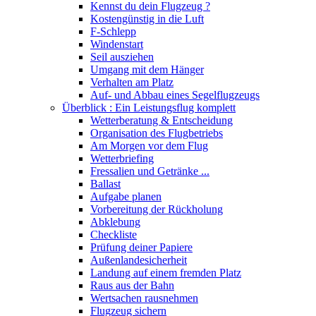
Kennst du dein Flugzeug ?
Kostengünstig in die Luft
F-Schlepp
Windenstart
Seil ausziehen
Umgang mit dem Hänger
Verhalten am Platz
Auf- und Abbau eines Segelflugzeugs
Überblick : Ein Leistungsflug komplett
Wetterberatung & Entscheidung
Organisation des Flugbetriebs
Am Morgen vor dem Flug
Wetterbriefing
Fressalien und Getränke ...
Ballast
Aufgabe planen
Vorbereitung der Rückholung
Abklebung
Checkliste
Prüfung deiner Papiere
Außenlandesicherheit
Landung auf einem fremden Platz
Raus aus der Bahn
Wertsachen rausnehmen
Flugzeug sichern