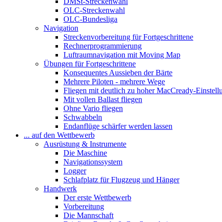
DMSt-Streckenwahl
OLC-Streckenwahl
OLC-Bundesliga
Navigation
Streckenvorbereitung für Fortgeschrittene
Rechnerprogrammierung
Luftraumnavigation mit Moving Map
Übungen für Fortgeschrittene
Konsequentes Aussieben der Bärte
Mehrere Piloten - mehrere Wege
Fliegen mit deutlich zu hoher MacCready-Einstell
Mit vollen Ballast fliegen
Ohne Vario fliegen
Schwabbeln
Endanflüge schärfer werden lassen
... auf den Wettbewerb
Ausrüstung & Instrumente
Die Maschine
Navigationssystem
Logger
Schlafplatz für Flugzeug und Hänger
Handwerk
Der erste Wettbewerb
Vorbereitung
Die Mannschaft