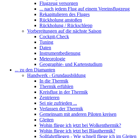
Flugzeug versorgen
... nach jedem Flug auf einem Vereinsflugzeug
Rekapitulieren des Fluges
Rückholung anstoßen
Rückholung / Rückschlepp
Vorbereitungen auf die nächste Saison
Cockpit-Check
Tuning
Daten
Instrumentbedienung
Meteorologie
Geographie- und Kartenstudium
... zu den Diamanten
Handwerk - Grundausbildung
In die Thermik
Thermik erfühlen
Kreisflug in der Thermik
Zentrieren
Sei nie zufrieden ...
Verlassen der Thermik
Gemeinsam mit anderen Piloten kreisen
Gleiten
Wohin fliege ich jetzt bei Wolkenthermik?
Wohin fliege ich jetzt bei Blauthermik?
Sollfahrtfliegen - Wie schnell fliege ich im Gleiten 