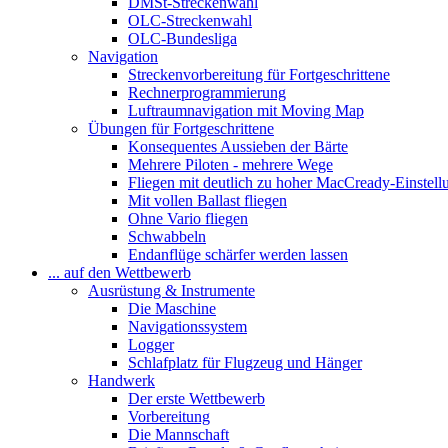
DMSt-Streckenwahl
OLC-Streckenwahl
OLC-Bundesliga
Navigation
Streckenvorbereitung für Fortgeschrittene
Rechnerprogrammierung
Luftraumnavigation mit Moving Map
Übungen für Fortgeschrittene
Konsequentes Aussieben der Bärte
Mehrere Piloten - mehrere Wege
Fliegen mit deutlich zu hoher MacCready-Einstell
Mit vollen Ballast fliegen
Ohne Vario fliegen
Schwabbeln
Endanflüge schärfer werden lassen
... auf den Wettbewerb
Ausrüstung & Instrumente
Die Maschine
Navigationssystem
Logger
Schlafplatz für Flugzeug und Hänger
Handwerk
Der erste Wettbewerb
Vorbereitung
Die Mannschaft