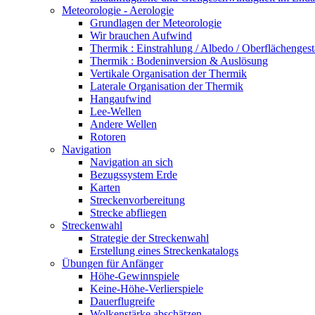
Meteorologie - Aerologie
Grundlagen der Meteorologie
Wir brauchen Aufwind
Thermik : Einstrahlung / Albedo / Oberflächengest
Thermik : Bodeninversion & Auslösung
Vertikale Organisation der Thermik
Laterale Organisation der Thermik
Hangaufwind
Lee-Wellen
Andere Wellen
Rotoren
Navigation
Navigation an sich
Bezugssystem Erde
Karten
Streckenvorbereitung
Strecke abfliegen
Streckenwahl
Strategie der Streckenwahl
Erstellung eines Streckenkatalogs
Übungen für Anfänger
Höhe-Gewinnspiele
Keine-Höhe-Verlierspiele
Dauerflugreife
Wolkenstärke abschätzen