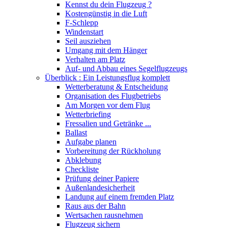
Kennst du dein Flugzeug ?
Kostengünstig in die Luft
F-Schlepp
Windenstart
Seil ausziehen
Umgang mit dem Hänger
Verhalten am Platz
Auf- und Abbau eines Segelflugzeugs
Überblick : Ein Leistungsflug komplett
Wetterberatung & Entscheidung
Organisation des Flugbetriebs
Am Morgen vor dem Flug
Wetterbriefing
Fressalien und Getränke ...
Ballast
Aufgabe planen
Vorbereitung der Rückholung
Abklebung
Checkliste
Prüfung deiner Papiere
Außenlandesicherheit
Landung auf einem fremden Platz
Raus aus der Bahn
Wertsachen rausnehmen
Flugzeug sichern