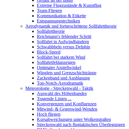
Gefahr an der Basis
Extreme Flugzustände & Kunstflug
Team-Fliegen
Kommunikation & Etikette
Entspannungstechniken
Aerodynamik und fortgeschrittene Sollfahrttheorie
Sollfahrttheorie
Reichmann's fehlender Schritt
Sollfahrt in Aufwindbändern
Schwabbbeln versus Delphin
Block-Speed
Sollfahrt bei starkem Wind
Sollfahrtfehlanzeigen
Optimaler Anstellwinkel
Winglets und Grenzschichtzäune
Zackenband und Ausblasung
Top-Notch-Aerodramatik
Meteorologie - Streckenwahl - Taktik
Auswahl des Höhenbandes
Tragende Linien ...
Konvergenzen und Konfluenzen
Mitwind- & Gegenwind-Wenden
Hoch fliegen
Kursabweichungen unter Wolkenstraßen
Streckenwahl nach flugtaktischen Überlegungen