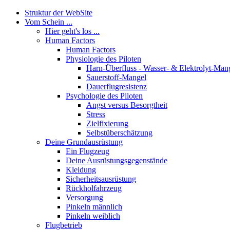
Struktur der WebSite
Vom Schein ...
Hier geht's los ...
Human Factors
Human Factors
Physiologie des Piloten
Harn-Überfluss - Wasser- & Elektrolyt-Man
Sauerstoff-Mangel
Dauerflugresistenz
Psychologie des Piloten
Angst versus Besorgtheit
Stress
Zielfixierung
Selbstüberschätzung
Deine Grundausrüstung
Ein Flugzeug
Deine Ausrüstungsgegenstände
Kleidung
Sicherheitsausrüstung
Rückholfahrzeug
Versorgung
Pinkeln männlich
Pinkeln weiblich
Flugbetrieb