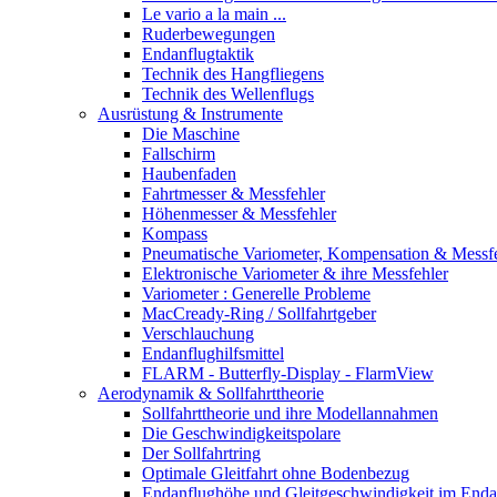
Le vario a la main ...
Ruderbewegungen
Endanflugtaktik
Technik des Hangfliegens
Technik des Wellenflugs
Ausrüstung & Instrumente
Die Maschine
Fallschirm
Haubenfaden
Fahrtmesser & Messfehler
Höhenmesser & Messfehler
Kompass
Pneumatische Variometer, Kompensation & Messf
Elektronische Variometer & ihre Messfehler
Variometer : Generelle Probleme
MacCready-Ring / Sollfahrtgeber
Verschlauchung
Endanflughilfsmittel
FLARM - Butterfly-Display - FlarmView
Aerodynamik & Sollfahrttheorie
Sollfahrttheorie und ihre Modellannahmen
Die Geschwindigkeitspolare
Der Sollfahrtring
Optimale Gleitfahrt ohne Bodenbezug
Endanflughöhe und Gleitgeschwindigkeit im Enda