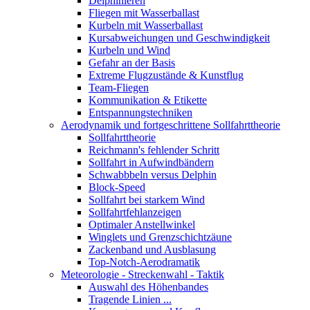
Delphinieren
Fliegen mit Wasserballast
Kurbeln mit Wasserballast
Kursabweichungen und Geschwindigkeit
Kurbeln und Wind
Gefahr an der Basis
Extreme Flugzustände & Kunstflug
Team-Fliegen
Kommunikation & Etikette
Entspannungstechniken
Aerodynamik und fortgeschrittene Sollfahrttheorie
Sollfahrttheorie
Reichmann's fehlender Schritt
Sollfahrt in Aufwindbändern
Schwabbbeln versus Delphin
Block-Speed
Sollfahrt bei starkem Wind
Sollfahrtfehlanzeigen
Optimaler Anstellwinkel
Winglets und Grenzschichtzäune
Zackenband und Ausblasung
Top-Notch-Aerodramatik
Meteorologie - Streckenwahl - Taktik
Auswahl des Höhenbandes
Tragende Linien ...