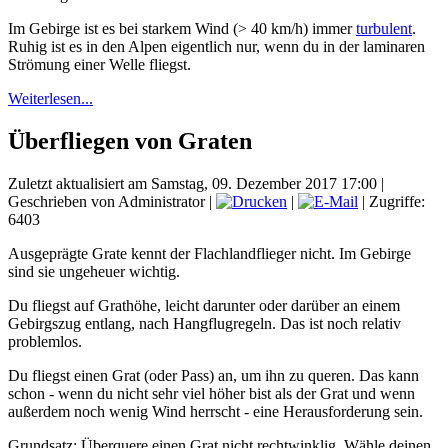
Im Gebirge ist es bei starkem Wind (> 40 km/h) immer
turbulent
.
Ruhig ist es in den Alpen eigentlich nur, wenn du in der laminaren
Strömung einer Welle fliegst.
Weiterlesen...
Überfliegen von Graten
Zuletzt aktualisiert am Samstag, 09. Dezember 2017 17:00
|
Geschrieben von Administrator
|
|
| Zugriffe:
6403
Ausgeprägte Grate kennt der Flachlandflieger nicht. Im Gebirge
sind sie ungeheuer wichtig.
Du fliegst auf Grathöhe, leicht darunter oder darüber an einem
Gebirgszug entlang, nach Hangflugregeln. Das ist noch relativ
problemlos.
Du fliegst einen Grat (oder Pass) an, um ihn zu queren. Das kann
schon - wenn du nicht sehr viel höher bist als der Grat und wenn
außerdem noch wenig Wind herrscht - eine Herausforderung sein.
Grundsatz: Überquere einen Grat nicht rechtwinklig. Wähle deinen