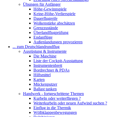
Übungen für Anfänger
Höhe-Gewinnspiele
Keine-Höhe-Verlierspiele
Dauerflugreife
Wolkenstärke abschätzen
Grenzzustände
Überlandflugprüfung
Endanflüge
Außenlandungen provozieren
... zum Deutschlandrundflug
Ausrüstung & Instrumente
Die Maschine
Liste der Cockpit-Ausstattung
Instrumentenbrett
Bordrechner & PDAs
Hilfsmittel
Karten
Mückenputzer
Ballast tanken
Handwerk - fortgeschrittene Themen
Kurbeln oder weiterfliegen ?
Weiterkurbeln oder neuen Aufwind suchen ?
Einflug in die Thermik
Wölbklappenbewegungen