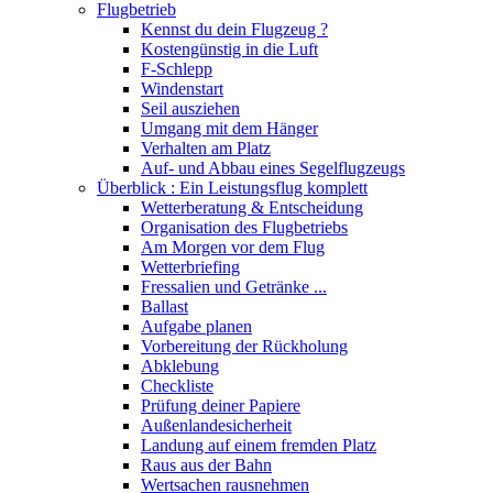
Flugbetrieb
Kennst du dein Flugzeug ?
Kostengünstig in die Luft
F-Schlepp
Windenstart
Seil ausziehen
Umgang mit dem Hänger
Verhalten am Platz
Auf- und Abbau eines Segelflugzeugs
Überblick : Ein Leistungsflug komplett
Wetterberatung & Entscheidung
Organisation des Flugbetriebs
Am Morgen vor dem Flug
Wetterbriefing
Fressalien und Getränke ...
Ballast
Aufgabe planen
Vorbereitung der Rückholung
Abklebung
Checkliste
Prüfung deiner Papiere
Außenlandesicherheit
Landung auf einem fremden Platz
Raus aus der Bahn
Wertsachen rausnehmen