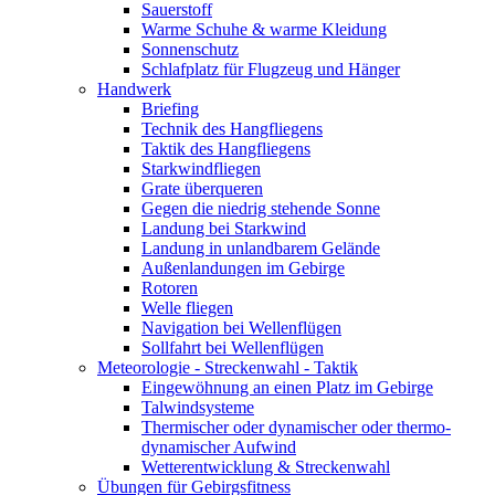
Sauerstoff
Warme Schuhe & warme Kleidung
Sonnenschutz
Schlafplatz für Flugzeug und Hänger
Handwerk
Briefing
Technik des Hangfliegens
Taktik des Hangfliegens
Starkwindfliegen
Grate überqueren
Gegen die niedrig stehende Sonne
Landung bei Starkwind
Landung in unlandbarem Gelände
Außenlandungen im Gebirge
Rotoren
Welle fliegen
Navigation bei Wellenflügen
Sollfahrt bei Wellenflügen
Meteorologie - Streckenwahl - Taktik
Eingewöhnung an einen Platz im Gebirge
Talwindsysteme
Thermischer oder dynamischer oder thermo-
dynamischer Aufwind
Wetterentwicklung & Streckenwahl
Übungen für Gebirgsfitness