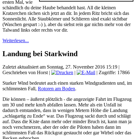
ersten Mal, wie
schändlich du deine Haube behandelt hast. All die kleinen
Kratzerchen rächen sich jetzt an dir. In jedem Ritz bricht sich das
Sonnenlicht. Alle Staubkörner und Schlieren sind exakt sichtbar
(Waschen gespart :-) ), aber du siehst rein gar nichts mehr von der
Talwand links oder rechts vor dir.
Weiterlesen...
Landung bei Starkwind
Zuletzt aktualisiert am Sonntag, 27. November 2016 15:19
|
Geschrieben von Horst
|
|
| Zugriffe: 17866
Starker Wind bedeutet auch einen starken Windgradienten und, im
schlimmsten Fall,
Rotoren am Boden
.
Die können – äußerst plötzlich - die angezeigte Fahrt im Flugzeug
um 30 und mehr km/h abfallen lassen. Mehr als ein Unfall ist
dadurch entstanden, dass in wenigen Metern Höhe die Landung
„schlagartig zu Ende“ war. Das Flugzeug sackt durch und schlägt
auf. Dass die Kiste dann mehr oder minder Bruch ist, kann man ja
noch verschmerzen, aber der oder die Piloten haben dann im
schlimmsten Fall das Rückgrat gestaucht oder gar Wirbel oder das
Becken gebrochen.