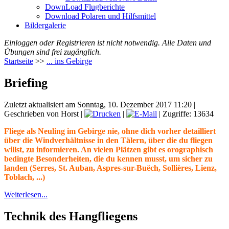
DownLoad Flugberichte
Download Polaren und Hilfsmittel
Bildergalerie
Einloggen oder Registrieren ist nicht notwendig. Alle Daten und
Übungen sind frei zugänglich.
Startseite
>>
... ins Gebirge
Briefing
Zuletzt aktualisiert am Sonntag, 10. Dezember 2017 11:20
|
Geschrieben von Horst
|
|
| Zugriffe: 13634
Fliege als Neuling im Gebirge nie, ohne dich vorher detailliert
über die Windverhältnisse in den Tälern, über die du fliegen
willst, zu informieren. An vielen Plätzen gibt es orographisch
bedingte Besonderheiten, die du kennen musst, um sicher zu
landen (Serres, St. Auban, Aspres-sur-Buëch, Sollières
, Lienz,
Toblach, ...)
Weiterlesen...
Technik des Hangfliegens