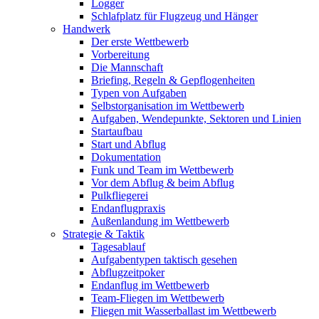
Logger
Schlafplatz für Flugzeug und Hänger
Handwerk
Der erste Wettbewerb
Vorbereitung
Die Mannschaft
Briefing, Regeln & Gepflogenheiten
Typen von Aufgaben
Selbstorganisation im Wettbewerb
Aufgaben, Wendepunkte, Sektoren und Linien
Startaufbau
Start und Abflug
Dokumentation
Funk und Team im Wettbewerb
Vor dem Abflug & beim Abflug
Pulkfliegerei
Endanflugpraxis
Außenlandung im Wettbewerb
Strategie & Taktik
Tagesablauf
Aufgabentypen taktisch gesehen
Abflugzeitpoker
Endanflug im Wettbewerb
Team-Fliegen im Wettbewerb
Fliegen mit Wasserballast im Wettbewerb