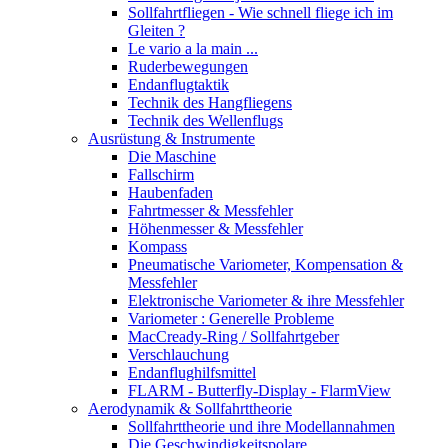
Sollfahrtfliegen - Wie schnell fliege ich im
Gleiten ?
Le vario a la main ...
Ruderbewegungen
Endanflugtaktik
Technik des Hangfliegens
Technik des Wellenflugs
Ausrüstung & Instrumente
Die Maschine
Fallschirm
Haubenfaden
Fahrtmesser & Messfehler
Höhenmesser & Messfehler
Kompass
Pneumatische Variometer, Kompensation &
Messfehler
Elektronische Variometer & ihre Messfehler
Variometer : Generelle Probleme
MacCready-Ring / Sollfahrtgeber
Verschlauchung
Endanflughilfsmittel
FLARM - Butterfly-Display - FlarmView
Aerodynamik & Sollfahrttheorie
Sollfahrttheorie und ihre Modellannahmen
Die Geschwindigkeitspolare