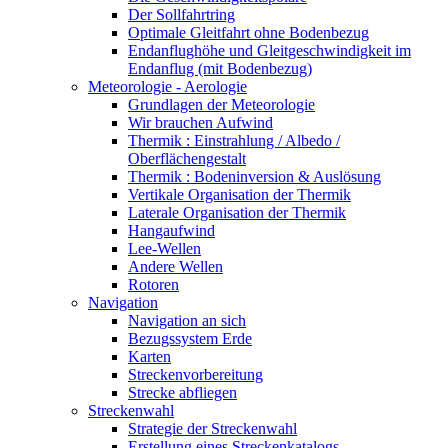
Der Sollfahrtring
Optimale Gleitfahrt ohne Bodenbezug
Endanflughöhe und Gleitgeschwindigkeit im
Endanflug (mit Bodenbezug)
Meteorologie - Aerologie
Grundlagen der Meteorologie
Wir brauchen Aufwind
Thermik : Einstrahlung / Albedo /
Oberflächengestalt
Thermik : Bodeninversion & Auslösung
Vertikale Organisation der Thermik
Laterale Organisation der Thermik
Hangaufwind
Lee-Wellen
Andere Wellen
Rotoren
Navigation
Navigation an sich
Bezugssystem Erde
Karten
Streckenvorbereitung
Strecke abfliegen
Streckenwahl
Strategie der Streckenwahl
Erstellung eines Streckenkatalogs