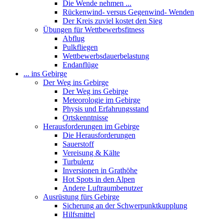
Die Wende nehmen ...
Rückenwind- versus Gegenwind- Wenden
Der Kreis zuviel kostet den Sieg
Übungen für Wettbewerbsfitness
Abflug
Pulkfliegen
Wettbewerbsdauerbelastung
Endanflüge
... ins Gebirge
Der Weg ins Gebirge
Der Weg ins Gebirge
Meteorologie im Gebirge
Physis und Erfahrungsstand
Ortskenntnisse
Herausforderungen im Gebirge
Die Herausforderungen
Sauerstoff
Vereisung & Kälte
Turbulenz
Inversionen in Grathöhe
Hot Spots in den Alpen
Andere Luftraumbenutzer
Ausrüstung fürs Gebirge
Sicherung an der Schwerpunktkupplung
Hilfsmittel