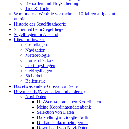
Behörden und Flugsicherung
Tips & Tricks
Warum diese WebSite vor mehr als 10 Jahren aufgebaut
wurde ....
Historie der Segelflugtheorie
Sicherheit beim Segelfliegen
Segelfliegen im Ausland
Literaturhinweise
Grundlagen
Navigation
Meteorologie
Human Factors
Leistungsfliegen
Gebirgsfliegen
Sicherheit
Belletristik
Das etwas andere Glossar zur Seite
DownLoads (Navi Daten und anderes)
Navi Daten
Un-Wert von genauen Koordinaten
Meine Koordinatendatenbank
Selektion von Daten
Darstellung in Google Earth
Du kannst dazu beitragen ...
DownLoad von Navi-Daten