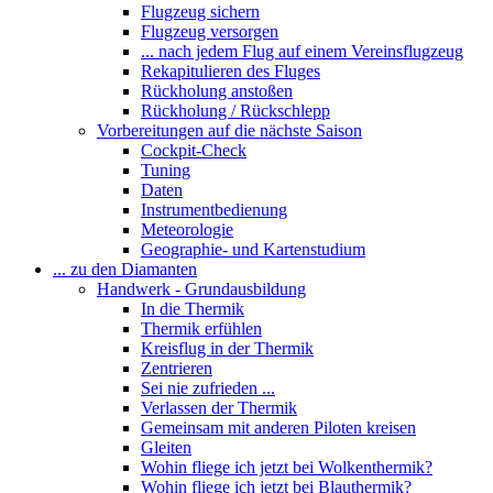
Flugzeug sichern
Flugzeug versorgen
... nach jedem Flug auf einem Vereinsflugzeug
Rekapitulieren des Fluges
Rückholung anstoßen
Rückholung / Rückschlepp
Vorbereitungen auf die nächste Saison
Cockpit-Check
Tuning
Daten
Instrumentbedienung
Meteorologie
Geographie- und Kartenstudium
... zu den Diamanten
Handwerk - Grundausbildung
In die Thermik
Thermik erfühlen
Kreisflug in der Thermik
Zentrieren
Sei nie zufrieden ...
Verlassen der Thermik
Gemeinsam mit anderen Piloten kreisen
Gleiten
Wohin fliege ich jetzt bei Wolkenthermik?
Wohin fliege ich jetzt bei Blauthermik?