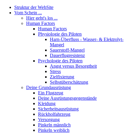
Struktur der WebSite
Vom Schein ...
Hier geht's los ...
Human Factors
Human Factors
Physiologie des Piloten
Harn-Überfluss - Wasser- & Elektrolyt-
Mangel
Sauerstoff-Mangel
Dauerflugresistenz
Psychologie des Piloten
Angst versus Besorgtheit
Stress
Zielfixierung
Selbstüberschätzung
Deine Grundausrüstung
Ein Flugzeug
Deine Ausrüstungsgegenstände
Kleidung
Sicherheitsausrüstung
Rückholfahrzeug
Versorgung
Pinkeln männlich
Pinkeln weiblich