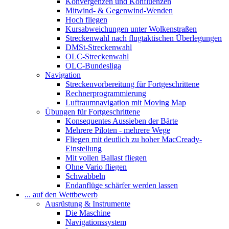
Konvergenzen und Konfluenzen
Mitwind- & Gegenwind-Wenden
Hoch fliegen
Kursabweichungen unter Wolkenstraßen
Streckenwahl nach flugtaktischen Überlegungen
DMSt-Streckenwahl
OLC-Streckenwahl
OLC-Bundesliga
Navigation
Streckenvorbereitung für Fortgeschrittene
Rechnerprogrammierung
Luftraumnavigation mit Moving Map
Übungen für Fortgeschrittene
Konsequentes Aussieben der Bärte
Mehrere Piloten - mehrere Wege
Fliegen mit deutlich zu hoher MacCready-
Einstellung
Mit vollen Ballast fliegen
Ohne Vario fliegen
Schwabbeln
Endanflüge schärfer werden lassen
... auf den Wettbewerb
Ausrüstung & Instrumente
Die Maschine
Navigationssystem