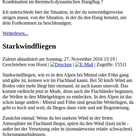
Kombination im thermisch-dynamischen Hangflug ?
Ich unterschiede hier die Situation, in der du notwendigerweise
steigen musst, von der Situation, in der du den Hang benutzt, um
dein Fortkommen zu beschleunigen.
Weiterlesen...
Starkwindfliegen
Zuletzt aktualisiert am Sonntag, 27. November 2016 15:19
|
Geschrieben von Horst
|
|
| Zugriffe: 15511
Starkwindfliegen, wie es in den Alpen bei Mistral oder Föhn gang
und gäbe ist, kennen wir im Flachland kaum. Bei 50 km/h Wind am
Boden oder mehr fliegt hier niemand, ist auch kaum sinnvoll. Das
kommt vielleicht jetzt in Mode, denn auch die Flachländer beginnen,
die Wellen in den Mittelgebirgen zu entdecken. In den Alpen ist das
schon lange anders : Mistral und Föhn sind gesuchte Wetterlagen, da
geht es hoch und weit, da fliegen dann viele und mit Begeisterung.
Zunächst einmal: Wenn du bei starkem Wind in der freien
Atmosphäre im Flachland fliegst, spürst du den Wind (fast) nicht -
außer bei der Versetzung oder in (normalerweise relativ schwachen)
Scherungsturbulenzen.