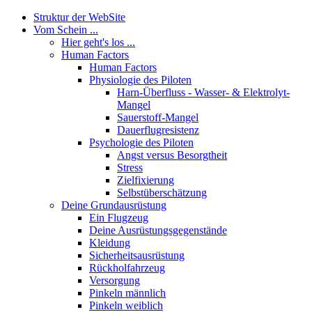
Struktur der WebSite
Vom Schein ...
Hier geht's los ...
Human Factors
Human Factors
Physiologie des Piloten
Harn-Überfluss - Wasser- & Elektrolyt-
Mangel
Sauerstoff-Mangel
Dauerflugresistenz
Psychologie des Piloten
Angst versus Besorgtheit
Stress
Zielfixierung
Selbstüberschätzung
Deine Grundausrüstung
Ein Flugzeug
Deine Ausrüstungsgegenstände
Kleidung
Sicherheitsausrüstung
Rückholfahrzeug
Versorgung
Pinkeln männlich
Pinkeln weiblich