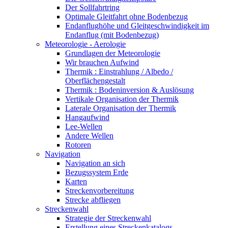
Der Sollfahrtring
Optimale Gleitfahrt ohne Bodenbezug
Endanflughöhe und Gleitgeschwindigkeit im
Endanflug (mit Bodenbezug)
Meteorologie - Aerologie
Grundlagen der Meteorologie
Wir brauchen Aufwind
Thermik : Einstrahlung / Albedo /
Oberflächengestalt
Thermik : Bodeninversion & Auslösung
Vertikale Organisation der Thermik
Laterale Organisation der Thermik
Hangaufwind
Lee-Wellen
Andere Wellen
Rotoren
Navigation
Navigation an sich
Bezugssystem Erde
Karten
Streckenvorbereitung
Strecke abfliegen
Streckenwahl
Strategie der Streckenwahl
Erstellung eines Streckenkatalogs