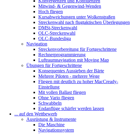
Konvergenzen und Konfluenzen
Mitwind- & Gegenwind-Wenden
Hoch fliegen
Kursabweichungen unter Wolkenstraßen
Streckenwahl nach flugtaktischen Überlegungen
DMSt-Streckenwahl
OLC-Streckenwahl
OLC-Bundesliga
Navigation
Streckenvorbereitung für Fortgeschrittene
Rechnerprogrammierung
Luftraumnavigation mit Moving Map
Übungen für Fortgeschrittene
Konsequentes Aussieben der Bärte
Mehrere Piloten - mehrere Wege
Fliegen mit deutlich zu hoher MacCready-
Einstellung
Mit vollen Ballast fliegen
Ohne Vario fliegen
Schwabbeln
Endanflüge schärfer werden lassen
... auf den Wettbewerb
Ausrüstung & Instrumente
Die Maschine
Navigationssystem