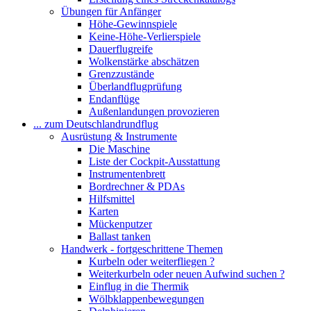
Übungen für Anfänger
Höhe-Gewinnspiele
Keine-Höhe-Verlierspiele
Dauerflugreife
Wolkenstärke abschätzen
Grenzzustände
Überlandflugprüfung
Endanflüge
Außenlandungen provozieren
... zum Deutschlandrundflug
Ausrüstung & Instrumente
Die Maschine
Liste der Cockpit-Ausstattung
Instrumentenbrett
Bordrechner & PDAs
Hilfsmittel
Karten
Mückenputzer
Ballast tanken
Handwerk - fortgeschrittene Themen
Kurbeln oder weiterfliegen ?
Weiterkurbeln oder neuen Aufwind suchen ?
Einflug in die Thermik
Wölbklappenbewegungen