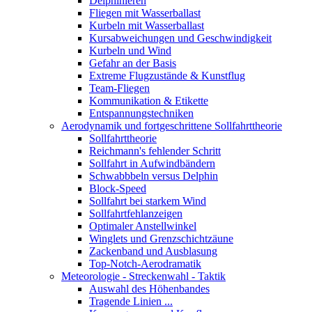
Delphinieren
Fliegen mit Wasserballast
Kurbeln mit Wasserballast
Kursabweichungen und Geschwindigkeit
Kurbeln und Wind
Gefahr an der Basis
Extreme Flugzustände & Kunstflug
Team-Fliegen
Kommunikation & Etikette
Entspannungstechniken
Aerodynamik und fortgeschrittene Sollfahrttheorie
Sollfahrttheorie
Reichmann's fehlender Schritt
Sollfahrt in Aufwindbändern
Schwabbbeln versus Delphin
Block-Speed
Sollfahrt bei starkem Wind
Sollfahrtfehlanzeigen
Optimaler Anstellwinkel
Winglets und Grenzschichtzäune
Zackenband und Ausblasung
Top-Notch-Aerodramatik
Meteorologie - Streckenwahl - Taktik
Auswahl des Höhenbandes
Tragende Linien ...