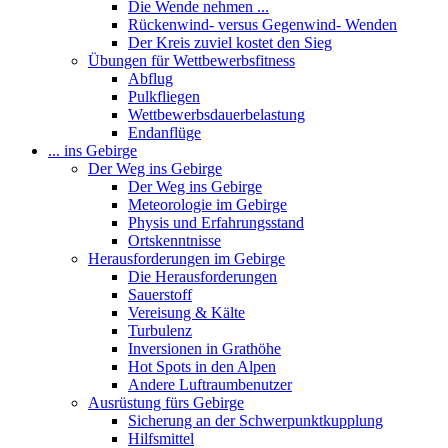
Die Wende nehmen ...
Rückenwind- versus Gegenwind- Wenden
Der Kreis zuviel kostet den Sieg
Übungen für Wettbewerbsfitness
Abflug
Pulkfliegen
Wettbewerbsdauerbelastung
Endanflüge
... ins Gebirge
Der Weg ins Gebirge
Der Weg ins Gebirge
Meteorologie im Gebirge
Physis und Erfahrungsstand
Ortskenntnisse
Herausforderungen im Gebirge
Die Herausforderungen
Sauerstoff
Vereisung & Kälte
Turbulenz
Inversionen in Grathöhe
Hot Spots in den Alpen
Andere Luftraumbenutzer
Ausrüstung fürs Gebirge
Sicherung an der Schwerpunktkupplung
Hilfsmittel