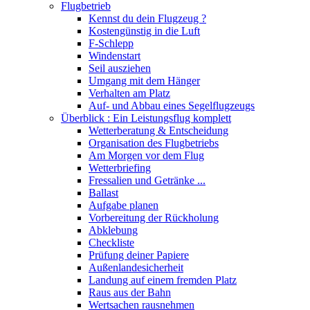
Flugbetrieb
Kennst du dein Flugzeug ?
Kostengünstig in die Luft
F-Schlepp
Windenstart
Seil ausziehen
Umgang mit dem Hänger
Verhalten am Platz
Auf- und Abbau eines Segelflugzeugs
Überblick : Ein Leistungsflug komplett
Wetterberatung & Entscheidung
Organisation des Flugbetriebs
Am Morgen vor dem Flug
Wetterbriefing
Fressalien und Getränke ...
Ballast
Aufgabe planen
Vorbereitung der Rückholung
Abklebung
Checkliste
Prüfung deiner Papiere
Außenlandesicherheit
Landung auf einem fremden Platz
Raus aus der Bahn
Wertsachen rausnehmen