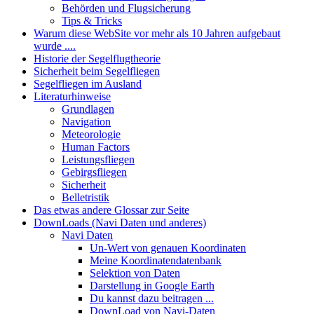
Behörden und Flugsicherung
Tips & Tricks
Warum diese WebSite vor mehr als 10 Jahren aufgebaut
wurde ....
Historie der Segelflugtheorie
Sicherheit beim Segelfliegen
Segelfliegen im Ausland
Literaturhinweise
Grundlagen
Navigation
Meteorologie
Human Factors
Leistungsfliegen
Gebirgsfliegen
Sicherheit
Belletristik
Das etwas andere Glossar zur Seite
DownLoads (Navi Daten und anderes)
Navi Daten
Un-Wert von genauen Koordinaten
Meine Koordinatendatenbank
Selektion von Daten
Darstellung in Google Earth
Du kannst dazu beitragen ...
DownLoad von Navi-Daten