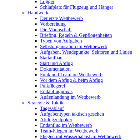
Logger
Schlafplatz für Flugzeug und Hänger
Handwerk
Der erste Wettbewerb
Vorbereitung
Die Mannschaft
Briefing, Regeln & Gepflogenheiten
Typen von Aufgaben
Selbstorganisation im Wettbewerb
Aufgaben, Wendepunkte, Sektoren und Linien
Startaufbau
Start und Abflug
Dokumentation
Funk und Team im Wettbewerb
Vor dem Abflug & beim Abflug
Pulkfliegerei
Endanflugpraxis
Außenlandung im Wettbewerb
Strategie & Taktik
Tagesablauf
Aufgabentypen taktisch gesehen
Abflugzeitpoker
Endanflug im Wettbewerb
Team-Fliegen im Wettbewerb
Fliegen mit Wasserballast im Wettbewerb