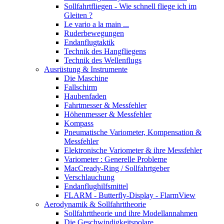
Sollfahrtfliegen - Wie schnell fliege ich im
Gleiten ?
Le vario a la main ...
Ruderbewegungen
Endanflugtaktik
Technik des Hangfliegens
Technik des Wellenflugs
Ausrüstung & Instrumente
Die Maschine
Fallschirm
Haubenfaden
Fahrtmesser & Messfehler
Höhenmesser & Messfehler
Kompass
Pneumatische Variometer, Kompensation &
Messfehler
Elektronische Variometer & ihre Messfehler
Variometer : Generelle Probleme
MacCready-Ring / Sollfahrtgeber
Verschlauchung
Endanflughilfsmittel
FLARM - Butterfly-Display - FlarmView
Aerodynamik & Sollfahrttheorie
Sollfahrttheorie und ihre Modellannahmen
Die Geschwindigkeitspolare