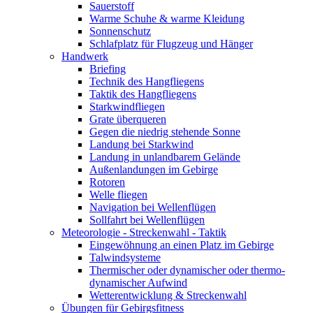
Sauerstoff
Warme Schuhe & warme Kleidung
Sonnenschutz
Schlafplatz für Flugzeug und Hänger
Handwerk
Briefing
Technik des Hangfliegens
Taktik des Hangfliegens
Starkwindfliegen
Grate überqueren
Gegen die niedrig stehende Sonne
Landung bei Starkwind
Landung in unlandbarem Gelände
Außenlandungen im Gebirge
Rotoren
Welle fliegen
Navigation bei Wellenflügen
Sollfahrt bei Wellenflügen
Meteorologie - Streckenwahl - Taktik
Eingewöhnung an einen Platz im Gebirge
Talwindsysteme
Thermischer oder dynamischer oder thermo-
dynamischer Aufwind
Wetterentwicklung & Streckenwahl
Übungen für Gebirgsfitness