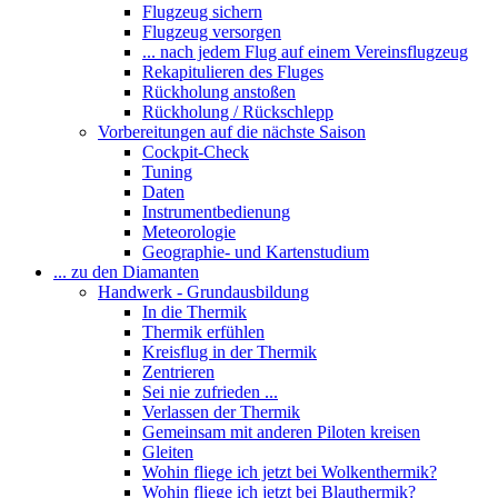
Flugzeug sichern
Flugzeug versorgen
... nach jedem Flug auf einem Vereinsflugzeug
Rekapitulieren des Fluges
Rückholung anstoßen
Rückholung / Rückschlepp
Vorbereitungen auf die nächste Saison
Cockpit-Check
Tuning
Daten
Instrumentbedienung
Meteorologie
Geographie- und Kartenstudium
... zu den Diamanten
Handwerk - Grundausbildung
In die Thermik
Thermik erfühlen
Kreisflug in der Thermik
Zentrieren
Sei nie zufrieden ...
Verlassen der Thermik
Gemeinsam mit anderen Piloten kreisen
Gleiten
Wohin fliege ich jetzt bei Wolkenthermik?
Wohin fliege ich jetzt bei Blauthermik?