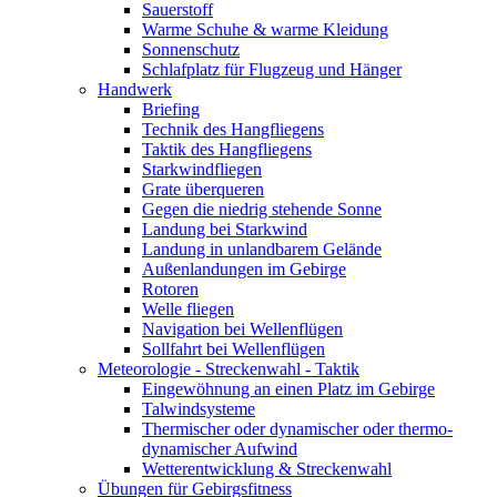
Sauerstoff
Warme Schuhe & warme Kleidung
Sonnenschutz
Schlafplatz für Flugzeug und Hänger
Handwerk
Briefing
Technik des Hangfliegens
Taktik des Hangfliegens
Starkwindfliegen
Grate überqueren
Gegen die niedrig stehende Sonne
Landung bei Starkwind
Landung in unlandbarem Gelände
Außenlandungen im Gebirge
Rotoren
Welle fliegen
Navigation bei Wellenflügen
Sollfahrt bei Wellenflügen
Meteorologie - Streckenwahl - Taktik
Eingewöhnung an einen Platz im Gebirge
Talwindsysteme
Thermischer oder dynamischer oder thermo-
dynamischer Aufwind
Wetterentwicklung & Streckenwahl
Übungen für Gebirgsfitness