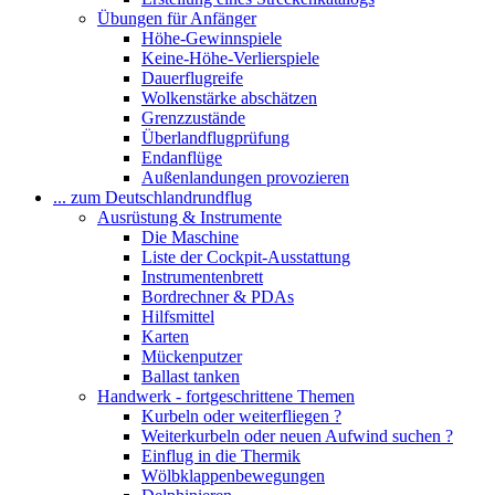
Übungen für Anfänger
Höhe-Gewinnspiele
Keine-Höhe-Verlierspiele
Dauerflugreife
Wolkenstärke abschätzen
Grenzzustände
Überlandflugprüfung
Endanflüge
Außenlandungen provozieren
... zum Deutschlandrundflug
Ausrüstung & Instrumente
Die Maschine
Liste der Cockpit-Ausstattung
Instrumentenbrett
Bordrechner & PDAs
Hilfsmittel
Karten
Mückenputzer
Ballast tanken
Handwerk - fortgeschrittene Themen
Kurbeln oder weiterfliegen ?
Weiterkurbeln oder neuen Aufwind suchen ?
Einflug in die Thermik
Wölbklappenbewegungen