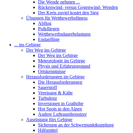
Die Wende nehmen ...
Rückenwind- versus Gegenwind- Wenden
Der Kreis zuviel kostet den Sieg
Übungen für Wettbewerbsfitness
Abflug
Pulkfliegen
Wettbewerbsdauerbelastung
Endanflüge
... ins Gebirge
Der Weg ins Gebirge
Der Weg ins Gebirge
Meteorologie im Gebirge
Physis und Erfahrungsstand
Ortskenntnisse
Herausforderungen im Gebirge
Die Herausforderungen
Sauerstoff
Vereisung & Kälte
Turbulenz
Inversionen in Grathöhe
Hot Spots in den Alpen
Andere Luftraumbenutzer
Ausrüstung fürs Gebirge
Sicherung an der Schwerpunktkupplung
Hilfsmittel