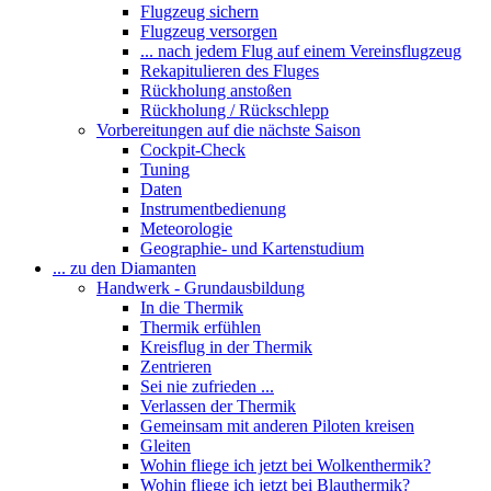
Flugzeug sichern
Flugzeug versorgen
... nach jedem Flug auf einem Vereinsflugzeug
Rekapitulieren des Fluges
Rückholung anstoßen
Rückholung / Rückschlepp
Vorbereitungen auf die nächste Saison
Cockpit-Check
Tuning
Daten
Instrumentbedienung
Meteorologie
Geographie- und Kartenstudium
... zu den Diamanten
Handwerk - Grundausbildung
In die Thermik
Thermik erfühlen
Kreisflug in der Thermik
Zentrieren
Sei nie zufrieden ...
Verlassen der Thermik
Gemeinsam mit anderen Piloten kreisen
Gleiten
Wohin fliege ich jetzt bei Wolkenthermik?
Wohin fliege ich jetzt bei Blauthermik?