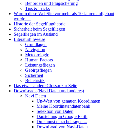
Behörden und Flugsicherung
Tips & Tricks
Warum diese WebSite vor mehr als 10 Jahren aufgebaut
wurde ....
Historie der Segelflugtheorie
Sicherheit beim Segelfliegen
Segelfliegen im Ausland
Literaturhinweise
Grundlagen
Navigation
Meteorologie
Human Factors
Leistungsfliegen
Gebirgsfliegen
Sicherheit
Belletristik
Das etwas andere Glossar zur Seite
DownLoads (Navi Daten und anderes)
Navi Daten
Un-Wert von genauen Koordinaten
Meine Koordinatendatenbank
Selektion von Daten
Darstellung in Google Earth
Du kannst dazu beitragen ...
DownLoad von Navi-Daten