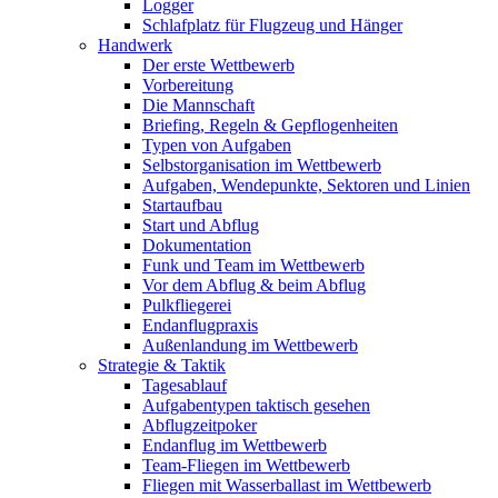
Logger
Schlafplatz für Flugzeug und Hänger
Handwerk
Der erste Wettbewerb
Vorbereitung
Die Mannschaft
Briefing, Regeln & Gepflogenheiten
Typen von Aufgaben
Selbstorganisation im Wettbewerb
Aufgaben, Wendepunkte, Sektoren und Linien
Startaufbau
Start und Abflug
Dokumentation
Funk und Team im Wettbewerb
Vor dem Abflug & beim Abflug
Pulkfliegerei
Endanflugpraxis
Außenlandung im Wettbewerb
Strategie & Taktik
Tagesablauf
Aufgabentypen taktisch gesehen
Abflugzeitpoker
Endanflug im Wettbewerb
Team-Fliegen im Wettbewerb
Fliegen mit Wasserballast im Wettbewerb