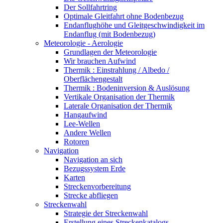
Der Sollfahrtring
Optimale Gleitfahrt ohne Bodenbezug
Endanflughöhe und Gleitgeschwindigkeit im
Endanflug (mit Bodenbezug)
Meteorologie - Aerologie
Grundlagen der Meteorologie
Wir brauchen Aufwind
Thermik : Einstrahlung / Albedo /
Oberflächengestalt
Thermik : Bodeninversion & Auslösung
Vertikale Organisation der Thermik
Laterale Organisation der Thermik
Hangaufwind
Lee-Wellen
Andere Wellen
Rotoren
Navigation
Navigation an sich
Bezugssystem Erde
Karten
Streckenvorbereitung
Strecke abfliegen
Streckenwahl
Strategie der Streckenwahl
Erstellung eines Streckenkatalogs