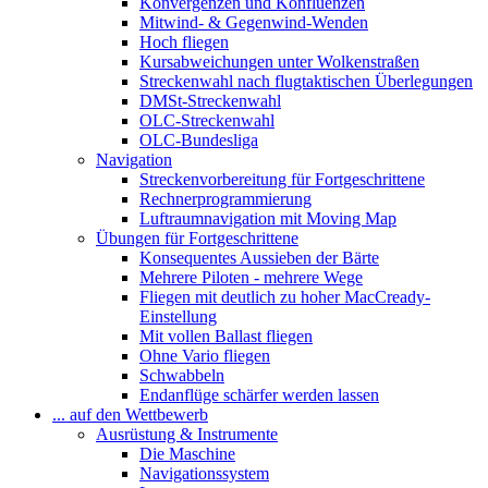
Konvergenzen und Konfluenzen
Mitwind- & Gegenwind-Wenden
Hoch fliegen
Kursabweichungen unter Wolkenstraßen
Streckenwahl nach flugtaktischen Überlegungen
DMSt-Streckenwahl
OLC-Streckenwahl
OLC-Bundesliga
Navigation
Streckenvorbereitung für Fortgeschrittene
Rechnerprogrammierung
Luftraumnavigation mit Moving Map
Übungen für Fortgeschrittene
Konsequentes Aussieben der Bärte
Mehrere Piloten - mehrere Wege
Fliegen mit deutlich zu hoher MacCready-
Einstellung
Mit vollen Ballast fliegen
Ohne Vario fliegen
Schwabbeln
Endanflüge schärfer werden lassen
... auf den Wettbewerb
Ausrüstung & Instrumente
Die Maschine
Navigationssystem