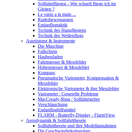
Sollfahrtfliegen - Wie schnell fliege ich im
Gleiten ?
Le vario a la main ...
Ruderbewegungen
Endanflugtaktik
Technik des Hangfliegens
Technik des Wellenflugs
Ausrüstung & Instrumente
Die Maschine
Fallschirm
Haubenfaden
Fahrtmesser & Messfehler
Höhenmesser & Messfehler
Kompass
Pneumatische Variometer, Kompensation &
Messfehler
Elektronische Variometer & ihre Messfehler
Variometer : Generelle Probleme
MacCready-Ring / Sollfahrtgeber
Verschlauchung
Endanflughilfsmittel
FLARM - Butterfly-Display - FlarmView
Aerodynamik & Sollfahrttheorie
Sollfahrttheorie und ihre Modellannahmen
Die Geschwindigkeitspolare