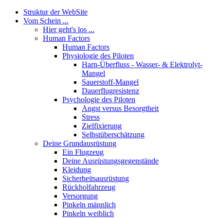
Struktur der WebSite
Vom Schein ...
Hier geht's los ...
Human Factors
Human Factors
Physiologie des Piloten
Harn-Überfluss - Wasser- & Elektrolyt-
Mangel
Sauerstoff-Mangel
Dauerflugresistenz
Psychologie des Piloten
Angst versus Besorgtheit
Stress
Zielfixierung
Selbstüberschätzung
Deine Grundausrüstung
Ein Flugzeug
Deine Ausrüstungsgegenstände
Kleidung
Sicherheitsausrüstung
Rückholfahrzeug
Versorgung
Pinkeln männlich
Pinkeln weiblich