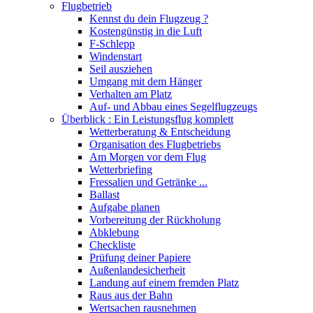
Flugbetrieb
Kennst du dein Flugzeug ?
Kostengünstig in die Luft
F-Schlepp
Windenstart
Seil ausziehen
Umgang mit dem Hänger
Verhalten am Platz
Auf- und Abbau eines Segelflugzeugs
Überblick : Ein Leistungsflug komplett
Wetterberatung & Entscheidung
Organisation des Flugbetriebs
Am Morgen vor dem Flug
Wetterbriefing
Fressalien und Getränke ...
Ballast
Aufgabe planen
Vorbereitung der Rückholung
Abklebung
Checkliste
Prüfung deiner Papiere
Außenlandesicherheit
Landung auf einem fremden Platz
Raus aus der Bahn
Wertsachen rausnehmen