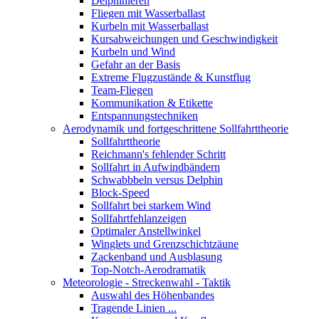
Delphinieren
Fliegen mit Wasserballast
Kurbeln mit Wasserballast
Kursabweichungen und Geschwindigkeit
Kurbeln und Wind
Gefahr an der Basis
Extreme Flugzustände & Kunstflug
Team-Fliegen
Kommunikation & Etikette
Entspannungstechniken
Aerodynamik und fortgeschrittene Sollfahrttheorie
Sollfahrttheorie
Reichmann's fehlender Schritt
Sollfahrt in Aufwindbändern
Schwabbbeln versus Delphin
Block-Speed
Sollfahrt bei starkem Wind
Sollfahrtfehlanzeigen
Optimaler Anstellwinkel
Winglets und Grenzschichtzäune
Zackenband und Ausblasung
Top-Notch-Aerodramatik
Meteorologie - Streckenwahl - Taktik
Auswahl des Höhenbandes
Tragende Linien ...