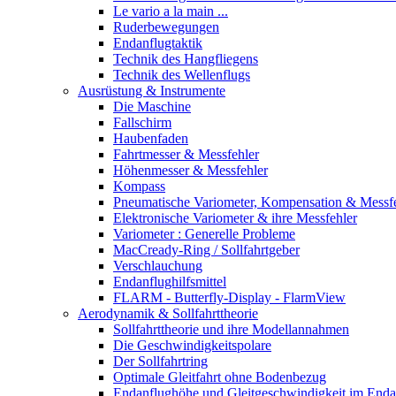
Le vario a la main ...
Ruderbewegungen
Endanflugtaktik
Technik des Hangfliegens
Technik des Wellenflugs
Ausrüstung & Instrumente
Die Maschine
Fallschirm
Haubenfaden
Fahrtmesser & Messfehler
Höhenmesser & Messfehler
Kompass
Pneumatische Variometer, Kompensation & Messf
Elektronische Variometer & ihre Messfehler
Variometer : Generelle Probleme
MacCready-Ring / Sollfahrtgeber
Verschlauchung
Endanflughilfsmittel
FLARM - Butterfly-Display - FlarmView
Aerodynamik & Sollfahrttheorie
Sollfahrttheorie und ihre Modellannahmen
Die Geschwindigkeitspolare
Der Sollfahrtring
Optimale Gleitfahrt ohne Bodenbezug
Endanflughöhe und Gleitgeschwindigkeit im Enda