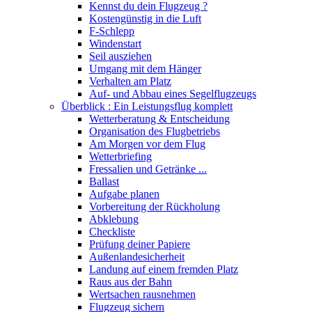
Kennst du dein Flugzeug ?
Kostengünstig in die Luft
F-Schlepp
Windenstart
Seil ausziehen
Umgang mit dem Hänger
Verhalten am Platz
Auf- und Abbau eines Segelflugzeugs
Überblick : Ein Leistungsflug komplett
Wetterberatung & Entscheidung
Organisation des Flugbetriebs
Am Morgen vor dem Flug
Wetterbriefing
Fressalien und Getränke ...
Ballast
Aufgabe planen
Vorbereitung der Rückholung
Abklebung
Checkliste
Prüfung deiner Papiere
Außenlandesicherheit
Landung auf einem fremden Platz
Raus aus der Bahn
Wertsachen rausnehmen
Flugzeug sichern