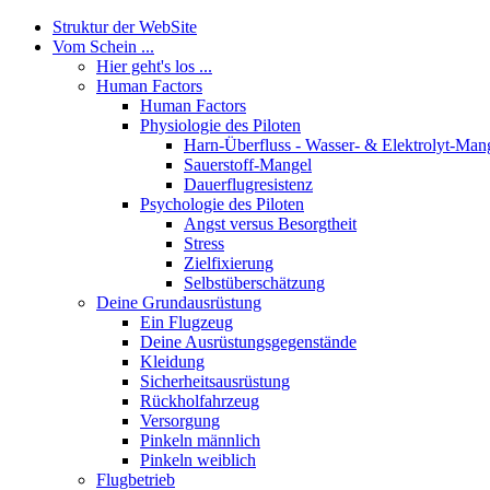
Struktur der WebSite
Vom Schein ...
Hier geht's los ...
Human Factors
Human Factors
Physiologie des Piloten
Harn-Überfluss - Wasser- & Elektrolyt-Man
Sauerstoff-Mangel
Dauerflugresistenz
Psychologie des Piloten
Angst versus Besorgtheit
Stress
Zielfixierung
Selbstüberschätzung
Deine Grundausrüstung
Ein Flugzeug
Deine Ausrüstungsgegenstände
Kleidung
Sicherheitsausrüstung
Rückholfahrzeug
Versorgung
Pinkeln männlich
Pinkeln weiblich
Flugbetrieb