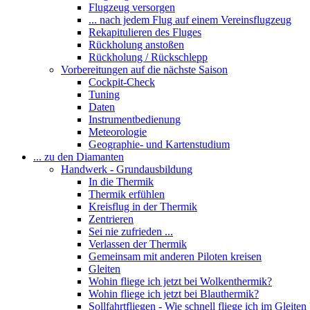
Flugzeug versorgen
... nach jedem Flug auf einem Vereinsflugzeug
Rekapitulieren des Fluges
Rückholung anstoßen
Rückholung / Rückschlepp
Vorbereitungen auf die nächste Saison
Cockpit-Check
Tuning
Daten
Instrumentbedienung
Meteorologie
Geographie- und Kartenstudium
... zu den Diamanten
Handwerk - Grundausbildung
In die Thermik
Thermik erfühlen
Kreisflug in der Thermik
Zentrieren
Sei nie zufrieden ...
Verlassen der Thermik
Gemeinsam mit anderen Piloten kreisen
Gleiten
Wohin fliege ich jetzt bei Wolkenthermik?
Wohin fliege ich jetzt bei Blauthermik?
Sollfahrtfliegen - Wie schnell fliege ich im Gleiten 