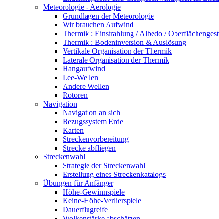
Meteorologie - Aerologie
Grundlagen der Meteorologie
Wir brauchen Aufwind
Thermik : Einstrahlung / Albedo / Oberflächengest
Thermik : Bodeninversion & Auslösung
Vertikale Organisation der Thermik
Laterale Organisation der Thermik
Hangaufwind
Lee-Wellen
Andere Wellen
Rotoren
Navigation
Navigation an sich
Bezugssystem Erde
Karten
Streckenvorbereitung
Strecke abfliegen
Streckenwahl
Strategie der Streckenwahl
Erstellung eines Streckenkatalogs
Übungen für Anfänger
Höhe-Gewinnspiele
Keine-Höhe-Verlierspiele
Dauerflugreife
Wolkenstärke abschätzen