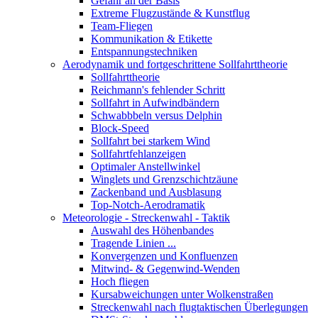
Gefahr an der Basis
Extreme Flugzustände & Kunstflug
Team-Fliegen
Kommunikation & Etikette
Entspannungstechniken
Aerodynamik und fortgeschrittene Sollfahrttheorie
Sollfahrttheorie
Reichmann's fehlender Schritt
Sollfahrt in Aufwindbändern
Schwabbbeln versus Delphin
Block-Speed
Sollfahrt bei starkem Wind
Sollfahrtfehlanzeigen
Optimaler Anstellwinkel
Winglets und Grenzschichtzäune
Zackenband und Ausblasung
Top-Notch-Aerodramatik
Meteorologie - Streckenwahl - Taktik
Auswahl des Höhenbandes
Tragende Linien ...
Konvergenzen und Konfluenzen
Mitwind- & Gegenwind-Wenden
Hoch fliegen
Kursabweichungen unter Wolkenstraßen
Streckenwahl nach flugtaktischen Überlegungen