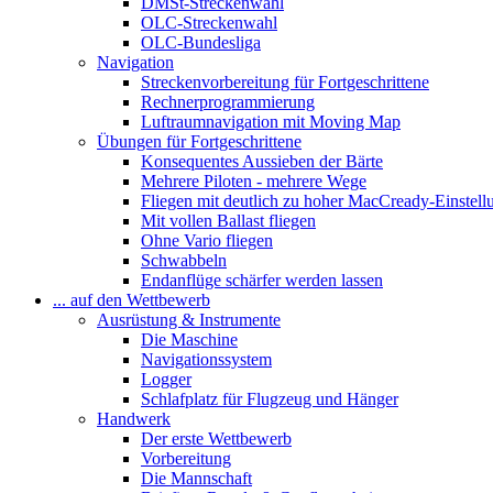
DMSt-Streckenwahl
OLC-Streckenwahl
OLC-Bundesliga
Navigation
Streckenvorbereitung für Fortgeschrittene
Rechnerprogrammierung
Luftraumnavigation mit Moving Map
Übungen für Fortgeschrittene
Konsequentes Aussieben der Bärte
Mehrere Piloten - mehrere Wege
Fliegen mit deutlich zu hoher MacCready-Einstell
Mit vollen Ballast fliegen
Ohne Vario fliegen
Schwabbeln
Endanflüge schärfer werden lassen
... auf den Wettbewerb
Ausrüstung & Instrumente
Die Maschine
Navigationssystem
Logger
Schlafplatz für Flugzeug und Hänger
Handwerk
Der erste Wettbewerb
Vorbereitung
Die Mannschaft