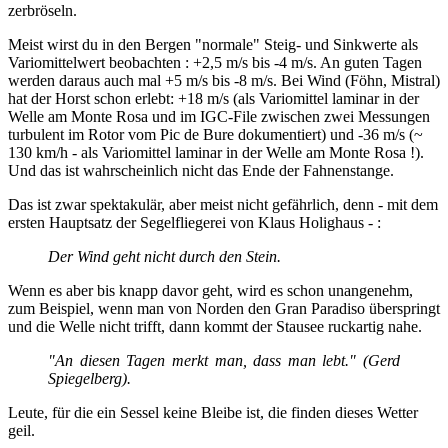
zerbröseln.
Meist wirst du in den Bergen "normale" Steig- und Sinkwerte als
Variomittelwert beobachten : +2,5 m/s bis -4 m/s. An guten Tagen
werden daraus auch mal +5 m/s bis -8 m/s. Bei Wind (Föhn, Mistral)
hat der Horst schon erlebt: +18 m/s (als Variomittel laminar in der
Welle am Monte Rosa und im IGC-File zwischen zwei Messungen
turbulent im Rotor vom Pic de Bure dokumentiert) und -36 m/s (~
130 km/h - als Variomittel laminar in der Welle am Monte Rosa !).
Und das ist wahrscheinlich nicht das Ende der Fahnenstange.
Das ist zwar spektakulär, aber meist nicht gefährlich, denn - mit dem
ersten Hauptsatz der Segelfliegerei von Klaus Holighaus - :
Der Wind geht nicht durch den Stein.
Wenn es aber bis knapp davor geht, wird es schon unangenehm,
zum Beispiel, wenn man von Norden den Gran Paradiso überspringt
und die Welle nicht trifft, dann kommt der Stausee ruckartig nahe.
"An diesen Tagen merkt man, dass man lebt." (Gerd
Spiegelberg).
Leute, für die ein Sessel keine Bleibe ist, die finden dieses Wetter
geil.