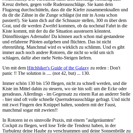
Kreuz drehen, gegen volle Ruderausschläge. Sie kann dein
Flugzeug durchschütteln, dass dir die Kiefer zusammenknallen und
du dir die Zähne in die Zunge schlägst (ist mir in Aosta schon
passiert!). Sie kann dich auf die Schnauze stellen, 300 m über dem
Grat, und dir werden Zweifel kommen, ob da nochmal Fahrt in die
Kiste kommt, mit der du die Situation aussteuern könntest.
Dünnflüssiges Adrenalin! Da können auch schon mal gestandene
und erfahrene Piloten aufgeben und flüchten. Das ist nicht
ehrenrührig. Manchmal wird es wirklich zu schlimm. Und es gibt
immer auch noch andere Rotoren, die nicht so wild um sich
schlagen, dafür aber mehr Netto-Steigen liefern.
Um mit dem
Hitchhiker's Guide of the Galaxy
zu reden : Don't
panic !! The solution is .... (not 42, but) ... 130.
Immer schön 130 bis 150 fliegen, nicht zu schnell werden, und die
Kiste im Mittel dahin zu steuern, wo sie hin soll: um die Ecke oder
geradeaus. Allerdings - im Gegensatz zu einem Rat an anderer Stelle
- hier sind oft volle schnelle Querruderausschläge gefragt. Und nicht
mit zwei Fingern den Knüppel halten, sondern mit der Faust,
manchmal sogar mit zweien!!
In Rotoren ist es sinnvolle Praxis, mit einem "aufgeräumten"
Cockpit zu fliegen, weil lose Teile die Tendenz haben, in der
Turbulenz deine Haube zu verschrammen und deine Sonnenbrille zu