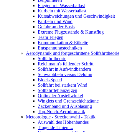
Delphinieren
Fliegen mit Wasserballast
Kurbeln mit Wasserballast
Kursabweichungen und Geschwindigkeit
Kurbeln und Wind
Gefahr an der Basis
Extreme Flugzustände & Kunstflug
Team-Fliegen
Kommunikation & Etikette
Entspannungstechniken
Aerodynamik und fortgeschrittene Sollfahrttheorie
Sollfahrttheorie
Reichmann's fehlender Schritt
Sollfahrt in Aufwindbändern
Schwabbbeln versus Delphin
Block-Speed
Sollfahrt bei starkem Wind
Sollfahrtfehlanzeigen
Optimaler Anstellwinkel
Winglets und Grenzschichtzäune
Zackenband und Ausblasung
Top-Notch-Aerodramatik
Meteorologie - Streckenwahl - Taktik
Auswahl des Höhenbandes
Tragende Linien ...