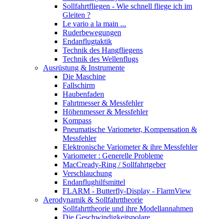
Sollfahrtfliegen - Wie schnell fliege ich im
Gleiten ?
Le vario a la main ...
Ruderbewegungen
Endanflugtaktik
Technik des Hangfliegens
Technik des Wellenflugs
Ausrüstung & Instrumente
Die Maschine
Fallschirm
Haubenfaden
Fahrtmesser & Messfehler
Höhenmesser & Messfehler
Kompass
Pneumatische Variometer, Kompensation &
Messfehler
Elektronische Variometer & ihre Messfehler
Variometer : Generelle Probleme
MacCready-Ring / Sollfahrtgeber
Verschlauchung
Endanflughilfsmittel
FLARM - Butterfly-Display - FlarmView
Aerodynamik & Sollfahrttheorie
Sollfahrttheorie und ihre Modellannahmen
Die Geschwindigkeitspolare