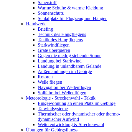
Sauerstoff
Warme Schuhe & warme Kleidung
Sonnenschutz
Schlafplatz für Flugzeug und Hänger
Handwerk
Briefing
Technik des Hangfliegens
Taktik des Hangfliegens
Starkwindfliegen
Grate überqueren
Gegen die niedrig stehende Sonne
Landung bei Starkwind
Landung in unlandbarem Gelände
Außenlandungen im Gebirge
Rotoren
Welle fliegen
Navigation bei Wellenflügen
Sollfahrt bei Wellenflügen
Meteorologie - Streckenwahl - Taktik
Eingewöhnung an einen Platz im Gebirge
Talwindsysteme
Thermischer oder dynamischer oder thermo-
dynamischer Aufwind
Wetterentwicklung & Streckenwahl
Übungen für Gebirgsfitness