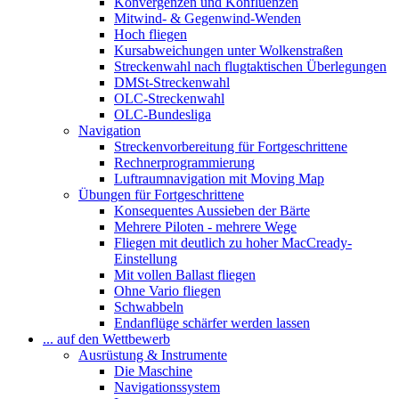
Konvergenzen und Konfluenzen
Mitwind- & Gegenwind-Wenden
Hoch fliegen
Kursabweichungen unter Wolkenstraßen
Streckenwahl nach flugtaktischen Überlegungen
DMSt-Streckenwahl
OLC-Streckenwahl
OLC-Bundesliga
Navigation
Streckenvorbereitung für Fortgeschrittene
Rechnerprogrammierung
Luftraumnavigation mit Moving Map
Übungen für Fortgeschrittene
Konsequentes Aussieben der Bärte
Mehrere Piloten - mehrere Wege
Fliegen mit deutlich zu hoher MacCready-
Einstellung
Mit vollen Ballast fliegen
Ohne Vario fliegen
Schwabbeln
Endanflüge schärfer werden lassen
... auf den Wettbewerb
Ausrüstung & Instrumente
Die Maschine
Navigationssystem