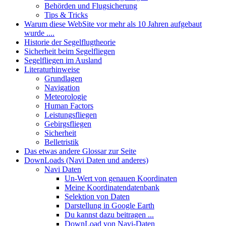
Behörden und Flugsicherung
Tips & Tricks
Warum diese WebSite vor mehr als 10 Jahren aufgebaut
wurde ....
Historie der Segelflugtheorie
Sicherheit beim Segelfliegen
Segelfliegen im Ausland
Literaturhinweise
Grundlagen
Navigation
Meteorologie
Human Factors
Leistungsfliegen
Gebirgsfliegen
Sicherheit
Belletristik
Das etwas andere Glossar zur Seite
DownLoads (Navi Daten und anderes)
Navi Daten
Un-Wert von genauen Koordinaten
Meine Koordinatendatenbank
Selektion von Daten
Darstellung in Google Earth
Du kannst dazu beitragen ...
DownLoad von Navi-Daten