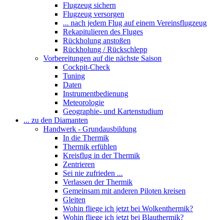
Flugzeug sichern
Flugzeug versorgen
... nach jedem Flug auf einem Vereinsflugzeug
Rekapitulieren des Fluges
Rückholung anstoßen
Rückholung / Rückschlepp
Vorbereitungen auf die nächste Saison
Cockpit-Check
Tuning
Daten
Instrumentbedienung
Meteorologie
Geographie- und Kartenstudium
... zu den Diamanten
Handwerk - Grundausbildung
In die Thermik
Thermik erfühlen
Kreisflug in der Thermik
Zentrieren
Sei nie zufrieden ...
Verlassen der Thermik
Gemeinsam mit anderen Piloten kreisen
Gleiten
Wohin fliege ich jetzt bei Wolkenthermik?
Wohin fliege ich jetzt bei Blauthermik?