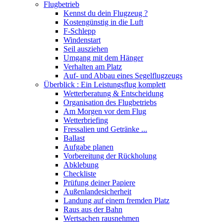
Flugbetrieb
Kennst du dein Flugzeug ?
Kostengünstig in die Luft
F-Schlepp
Windenstart
Seil ausziehen
Umgang mit dem Hänger
Verhalten am Platz
Auf- und Abbau eines Segelflugzeugs
Überblick : Ein Leistungsflug komplett
Wetterberatung & Entscheidung
Organisation des Flugbetriebs
Am Morgen vor dem Flug
Wetterbriefing
Fressalien und Getränke ...
Ballast
Aufgabe planen
Vorbereitung der Rückholung
Abklebung
Checkliste
Prüfung deiner Papiere
Außenlandesicherheit
Landung auf einem fremden Platz
Raus aus der Bahn
Wertsachen rausnehmen