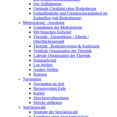
Der Sollfahrtring
Optimale Gleitfahrt ohne Bodenbezug
Endanflughöhe und Gleitgeschwindigkeit im
Endanflug (mit Bodenbezug)
Meteorologie - Aerologie
Grundlagen der Meteorologie
Wir brauchen Aufwind
Thermik : Einstrahlung / Albedo /
Oberflächengestalt
Thermik : Bodeninversion & Auslösung
Vertikale Organisation der Thermik
Laterale Organisation der Thermik
Hangaufwind
Lee-Wellen
Andere Wellen
Rotoren
Navigation
Navigation an sich
Bezugssystem Erde
Karten
Streckenvorbereitung
Strecke abfliegen
Streckenwahl
Strategie der Streckenwahl
Erstellung eines Streckenkatalogs