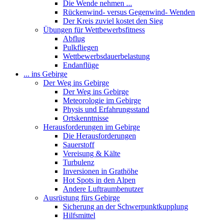
Die Wende nehmen ...
Rückenwind- versus Gegenwind- Wenden
Der Kreis zuviel kostet den Sieg
Übungen für Wettbewerbsfitness
Abflug
Pulkfliegen
Wettbewerbsdauerbelastung
Endanflüge
... ins Gebirge
Der Weg ins Gebirge
Der Weg ins Gebirge
Meteorologie im Gebirge
Physis und Erfahrungsstand
Ortskenntnisse
Herausforderungen im Gebirge
Die Herausforderungen
Sauerstoff
Vereisung & Kälte
Turbulenz
Inversionen in Grathöhe
Hot Spots in den Alpen
Andere Luftraumbenutzer
Ausrüstung fürs Gebirge
Sicherung an der Schwerpunktkupplung
Hilfsmittel