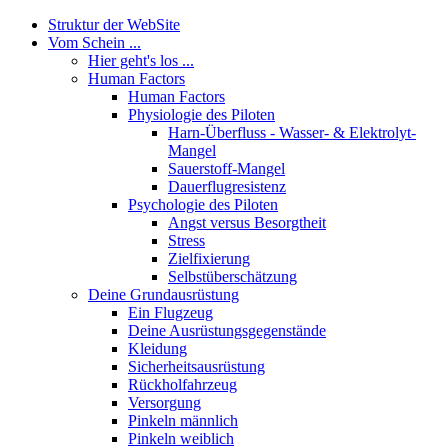
Struktur der WebSite
Vom Schein ...
Hier geht's los ...
Human Factors
Human Factors
Physiologie des Piloten
Harn-Überfluss - Wasser- & Elektrolyt-
Mangel
Sauerstoff-Mangel
Dauerflugresistenz
Psychologie des Piloten
Angst versus Besorgtheit
Stress
Zielfixierung
Selbstüberschätzung
Deine Grundausrüstung
Ein Flugzeug
Deine Ausrüstungsgegenstände
Kleidung
Sicherheitsausrüstung
Rückholfahrzeug
Versorgung
Pinkeln männlich
Pinkeln weiblich