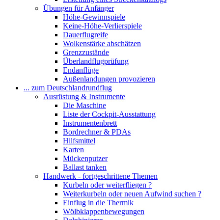
Übungen für Anfänger
Höhe-Gewinnspiele
Keine-Höhe-Verlierspiele
Dauerflugreife
Wolkenstärke abschätzen
Grenzzustände
Überlandflugprüfung
Endanflüge
Außenlandungen provozieren
... zum Deutschlandrundflug
Ausrüstung & Instrumente
Die Maschine
Liste der Cockpit-Ausstattung
Instrumentenbrett
Bordrechner & PDAs
Hilfsmittel
Karten
Mückenputzer
Ballast tanken
Handwerk - fortgeschrittene Themen
Kurbeln oder weiterfliegen ?
Weiterkurbeln oder neuen Aufwind suchen ?
Einflug in die Thermik
Wölbklappenbewegungen