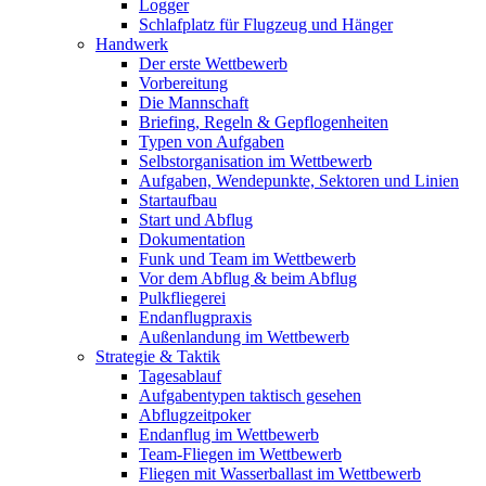
Logger
Schlafplatz für Flugzeug und Hänger
Handwerk
Der erste Wettbewerb
Vorbereitung
Die Mannschaft
Briefing, Regeln & Gepflogenheiten
Typen von Aufgaben
Selbstorganisation im Wettbewerb
Aufgaben, Wendepunkte, Sektoren und Linien
Startaufbau
Start und Abflug
Dokumentation
Funk und Team im Wettbewerb
Vor dem Abflug & beim Abflug
Pulkfliegerei
Endanflugpraxis
Außenlandung im Wettbewerb
Strategie & Taktik
Tagesablauf
Aufgabentypen taktisch gesehen
Abflugzeitpoker
Endanflug im Wettbewerb
Team-Fliegen im Wettbewerb
Fliegen mit Wasserballast im Wettbewerb