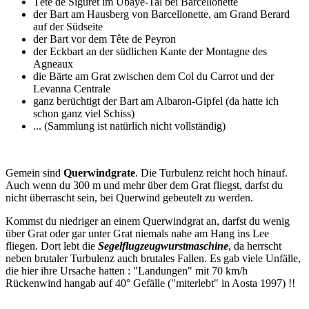
Tête de Siguret im Ubaye-Tal bei Barcellonette
der Bart am Hausberg von Barcellonette, am Grand Berard
auf der Südseite
der Bart vor dem Tête de Peyron
der Eckbart an der südlichen Kante der Montagne des
Agneaux
die Bärte am Grat zwischen dem Col du Carrot und der
Levanna Centrale
ganz berüchtigt der Bart am Albaron-Gipfel (da hatte ich
schon ganz viel Schiss)
... (Sammlung ist natürlich nicht vollständig)
Gemein sind
Querwindgrate
. Die Turbulenz reicht hoch hinauf.
Auch wenn du 300 m und mehr über dem Grat fliegst, darfst du
nicht überrascht sein, bei Querwind gebeutelt zu werden.
Kommst du niedriger an einem Querwindgrat an, darfst du wenig
über Grat oder gar unter Grat niemals nahe am Hang ins Lee
fliegen. Dort lebt die
Segelflugzeugwurstmaschine
, da herrscht
neben brutaler Turbulenz auch brutales Fallen. Es gab viele Unfälle,
die hier ihre Ursache hatten : "Landungen" mit 70 km/h
Rückenwind hangab auf 40° Gefälle ("miterlebt" in Aosta 1997) !!