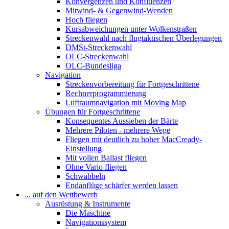
Konvergenzen und Konfluenzen
Mitwind- & Gegenwind-Wenden
Hoch fliegen
Kursabweichungen unter Wolkenstraßen
Streckenwahl nach flugtaktischen Überlegungen
DMSt-Streckenwahl
OLC-Streckenwahl
OLC-Bundesliga
Navigation
Streckenvorbereitung für Fortgeschrittene
Rechnerprogrammierung
Luftraumnavigation mit Moving Map
Übungen für Fortgeschrittene
Konsequentes Aussieben der Bärte
Mehrere Piloten - mehrere Wege
Fliegen mit deutlich zu hoher MacCready-
Einstellung
Mit vollen Ballast fliegen
Ohne Vario fliegen
Schwabbeln
Endanflüge schärfer werden lassen
... auf den Wettbewerb
Ausrüstung & Instrumente
Die Maschine
Navigationssystem