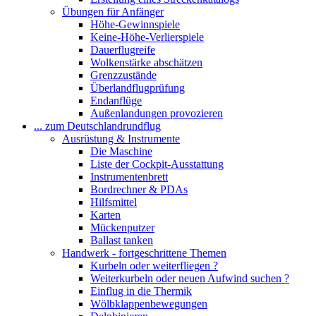
Übungen für Anfänger
Höhe-Gewinnspiele
Keine-Höhe-Verlierspiele
Dauerflugreife
Wolkenstärke abschätzen
Grenzzustände
Überlandflugprüfung
Endanflüge
Außenlandungen provozieren
... zum Deutschlandrundflug
Ausrüstung & Instrumente
Die Maschine
Liste der Cockpit-Ausstattung
Instrumentenbrett
Bordrechner & PDAs
Hilfsmittel
Karten
Mückenputzer
Ballast tanken
Handwerk - fortgeschrittene Themen
Kurbeln oder weiterfliegen ?
Weiterkurbeln oder neuen Aufwind suchen ?
Einflug in die Thermik
Wölbklappenbewegungen