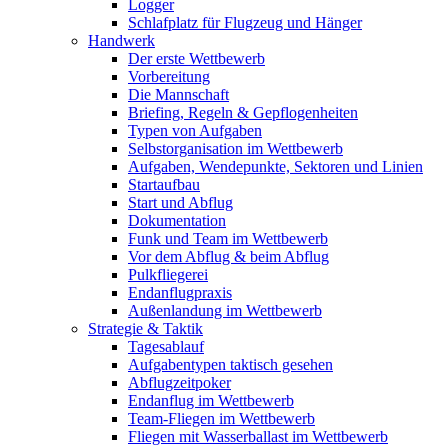
Logger
Schlafplatz für Flugzeug und Hänger
Handwerk
Der erste Wettbewerb
Vorbereitung
Die Mannschaft
Briefing, Regeln & Gepflogenheiten
Typen von Aufgaben
Selbstorganisation im Wettbewerb
Aufgaben, Wendepunkte, Sektoren und Linien
Startaufbau
Start und Abflug
Dokumentation
Funk und Team im Wettbewerb
Vor dem Abflug & beim Abflug
Pulkfliegerei
Endanflugpraxis
Außenlandung im Wettbewerb
Strategie & Taktik
Tagesablauf
Aufgabentypen taktisch gesehen
Abflugzeitpoker
Endanflug im Wettbewerb
Team-Fliegen im Wettbewerb
Fliegen mit Wasserballast im Wettbewerb