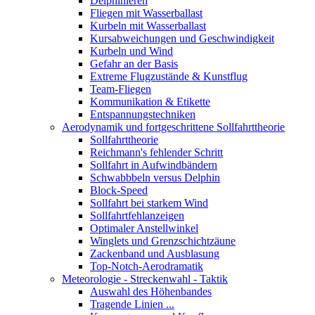
Delphinieren
Fliegen mit Wasserballast
Kurbeln mit Wasserballast
Kursabweichungen und Geschwindigkeit
Kurbeln und Wind
Gefahr an der Basis
Extreme Flugzustände & Kunstflug
Team-Fliegen
Kommunikation & Etikette
Entspannungstechniken
Aerodynamik und fortgeschrittene Sollfahrttheorie
Sollfahrttheorie
Reichmann's fehlender Schritt
Sollfahrt in Aufwindbändern
Schwabbbeln versus Delphin
Block-Speed
Sollfahrt bei starkem Wind
Sollfahrtfehlanzeigen
Optimaler Anstellwinkel
Winglets und Grenzschichtzäune
Zackenband und Ausblasung
Top-Notch-Aerodramatik
Meteorologie - Streckenwahl - Taktik
Auswahl des Höhenbandes
Tragende Linien ...