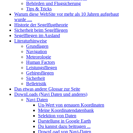
Behörden und Flugsicherung
Tips & Tricks
Warum diese WebSite vor mehr als 10 Jahren aufgebaut
wurde ....
Historie der Segelflugtheorie
Sicherheit beim Segelfliegen
Segelfliegen im Ausland
Literaturhinweise
Grundlagen
Navigation
Meteorologie
Human Factors
Leistungsfliegen
Gebirgsfliegen
Sicherheit
Belletristik
Das etwas andere Glossar zur Seite
DownLoads (Navi Daten und anderes)
Navi Daten
Un-Wert von genauen Koordinaten
Meine Koordinatendatenbank
Selektion von Daten
Darstellung in Google Earth
Du kannst dazu beitragen ...
DownLoad von Navi-Daten