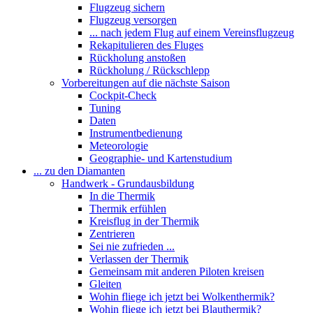
Flugzeug sichern
Flugzeug versorgen
... nach jedem Flug auf einem Vereinsflugzeug
Rekapitulieren des Fluges
Rückholung anstoßen
Rückholung / Rückschlepp
Vorbereitungen auf die nächste Saison
Cockpit-Check
Tuning
Daten
Instrumentbedienung
Meteorologie
Geographie- und Kartenstudium
... zu den Diamanten
Handwerk - Grundausbildung
In die Thermik
Thermik erfühlen
Kreisflug in der Thermik
Zentrieren
Sei nie zufrieden ...
Verlassen der Thermik
Gemeinsam mit anderen Piloten kreisen
Gleiten
Wohin fliege ich jetzt bei Wolkenthermik?
Wohin fliege ich jetzt bei Blauthermik?