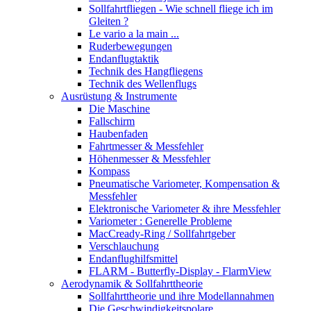
Sollfahrtfliegen - Wie schnell fliege ich im
Gleiten ?
Le vario a la main ...
Ruderbewegungen
Endanflugtaktik
Technik des Hangfliegens
Technik des Wellenflugs
Ausrüstung & Instrumente
Die Maschine
Fallschirm
Haubenfaden
Fahrtmesser & Messfehler
Höhenmesser & Messfehler
Kompass
Pneumatische Variometer, Kompensation &
Messfehler
Elektronische Variometer & ihre Messfehler
Variometer : Generelle Probleme
MacCready-Ring / Sollfahrtgeber
Verschlauchung
Endanflughilfsmittel
FLARM - Butterfly-Display - FlarmView
Aerodynamik & Sollfahrttheorie
Sollfahrttheorie und ihre Modellannahmen
Die Geschwindigkeitspolare