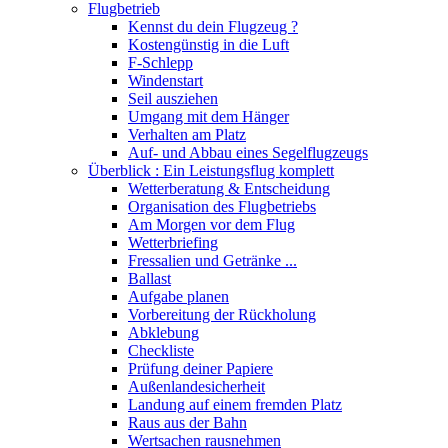
Flugbetrieb
Kennst du dein Flugzeug ?
Kostengünstig in die Luft
F-Schlepp
Windenstart
Seil ausziehen
Umgang mit dem Hänger
Verhalten am Platz
Auf- und Abbau eines Segelflugzeugs
Überblick : Ein Leistungsflug komplett
Wetterberatung & Entscheidung
Organisation des Flugbetriebs
Am Morgen vor dem Flug
Wetterbriefing
Fressalien und Getränke ...
Ballast
Aufgabe planen
Vorbereitung der Rückholung
Abklebung
Checkliste
Prüfung deiner Papiere
Außenlandesicherheit
Landung auf einem fremden Platz
Raus aus der Bahn
Wertsachen rausnehmen