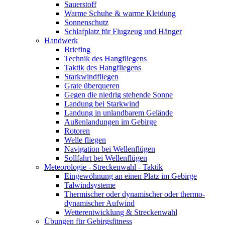
Sauerstoff
Warme Schuhe & warme Kleidung
Sonnenschutz
Schlafplatz für Flugzeug und Hänger
Handwerk
Briefing
Technik des Hangfliegens
Taktik des Hangfliegens
Starkwindfliegen
Grate überqueren
Gegen die niedrig stehende Sonne
Landung bei Starkwind
Landung in unlandbarem Gelände
Außenlandungen im Gebirge
Rotoren
Welle fliegen
Navigation bei Wellenflügen
Sollfahrt bei Wellenflügen
Meteorologie - Streckenwahl - Taktik
Eingewöhnung an einen Platz im Gebirge
Talwindsysteme
Thermischer oder dynamischer oder thermo-
dynamischer Aufwind
Wetterentwicklung & Streckenwahl
Übungen für Gebirgsfitness