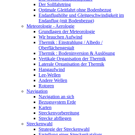
Der Sollfahrtring
Optimale Gleitfahrt ohne Bodenbezug
Endanflughöhe und Gleitgeschwindigkeit im
Endanflug (mit Bodenbezug)
Meteorologie - Aerologie
Grundlagen der Meteorologie
Wir brauchen Aufwind
Thermik : Einstrahlung / Albedo /
Oberflächengestalt
Thermik : Bodeninversion & Auslösung
Vertikale Organisation der Thermik
Laterale Organisation der Thermik
Hangaufwind
Lee-Wellen
Andere Wellen
Rotoren
Navigation
Navigation an sich
Bezugssystem Erde
Karten
Streckenvorbereitung
Strecke abfliegen
Streckenwahl
Strategie der Streckenwahl
Erstellung eines Streckenkatalogs