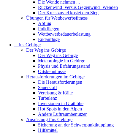
Die Wende nehmen ...
Rückenwind- versus Gegenwind- Wenden
Der Kreis zuviel kostet den Sieg
Übungen für Wettbewerbsfitness
Abflug
Pulkfliegen
Wettbewerbsdauerbelastung
Endanflüge
... ins Gebirge
Der Weg ins Gebirge
Der Weg ins Gebirge
Meteorologie im Gebirge
Physis und Erfahrungsstand
Ortskenntnisse
Herausforderungen im Gebirge
Die Herausforderungen
Sauerstoff
Vereisung & Kälte
Turbulenz
Inversionen in Grathöhe
Hot Spots in den Alpen
Andere Luftraumbenutzer
Ausrüstung fürs Gebirge
Sicherung an der Schwerpunktkupplung
Hilfsmittel