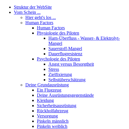
Struktur der WebSite
Vom Schein ...
Hier geht's los ...
Human Factors
Human Factors
Physiologie des Piloten
Harn-Überfluss - Wasser- & Elektrolyt-
Mangel
Sauerstoff-Mangel
Dauerflugresistenz
Psychologie des Piloten
Angst versus Besorgtheit
Stress
Zielfixierung
Selbstüberschätzung
Deine Grundausrüstung
Ein Flugzeug
Deine Ausrüstungsgegenstände
Kleidung
Sicherheitsausrüstung
Rückholfahrzeug
Versorgung
Pinkeln männlich
Pinkeln weiblich