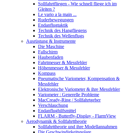
Sollfahrtfliegen - Wie schnell fliege ich im
Gleiten ?
Le vario a la main ...
Ruderbewegungen
Endanflugtaktik
Technik des Hangfliegens
Technik des Wellenflugs
Ausrüstung & Instrumente
Die Maschine
Fallschirm
Haubenfaden
Fahrtmesser & Messfehler
Höhenmesser & Messfehler
Kompass
Pneumatische Variometer, Kompensation &
Messfehler
Elektronische Variometer & ihre Messfehler
Variometer : Generelle Probleme
MacCready-Ring / Sollfahrtgeber
Verschlauchung
Endanflughilfsmittel
FLARM - Butterfly-Display - FlarmView
Aerodynamik & Sollfahrttheorie
Sollfahrttheorie und ihre Modellannahmen
Die Geschwindigkeitspolare