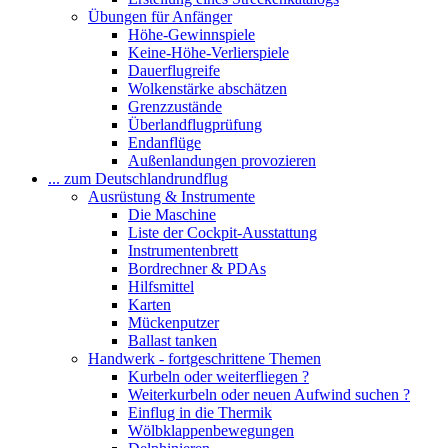
Übungen für Anfänger
Höhe-Gewinnspiele
Keine-Höhe-Verlierspiele
Dauerflugreife
Wolkenstärke abschätzen
Grenzzustände
Überlandflugprüfung
Endanflüge
Außenlandungen provozieren
... zum Deutschlandrundflug
Ausrüstung & Instrumente
Die Maschine
Liste der Cockpit-Ausstattung
Instrumentenbrett
Bordrechner & PDAs
Hilfsmittel
Karten
Mückenputzer
Ballast tanken
Handwerk - fortgeschrittene Themen
Kurbeln oder weiterfliegen ?
Weiterkurbeln oder neuen Aufwind suchen ?
Einflug in die Thermik
Wölbklappenbewegungen