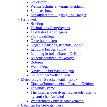
Sauerstoff
Warme Schuhe & warme Kleidung
Sonnenschutz
Schlafplatz für Flugzeug und Hänger
Handwerk
Briefing
Technik des Hangfliegens
Taktik des Hangfliegens
Starkwindfliegen
Grate überqueren
Gegen die niedrig stehende Sonne
Landung bei Starkwind
Landung in unlandbarem Gelände
Außenlandungen im Gebirge
Rotoren
Welle fliegen
Navigation bei Wellenflügen
Sollfahrt bei Wellenflügen
Meteorologie - Streckenwahl - Taktik
Eingewöhnung an einen Platz im Gebirge
Talwindsysteme
Thermischer oder dynamischer oder thermo-
dynamischer Aufwind
Wetterentwicklung & Streckenwahl
Übungen für Gebirgsfitness