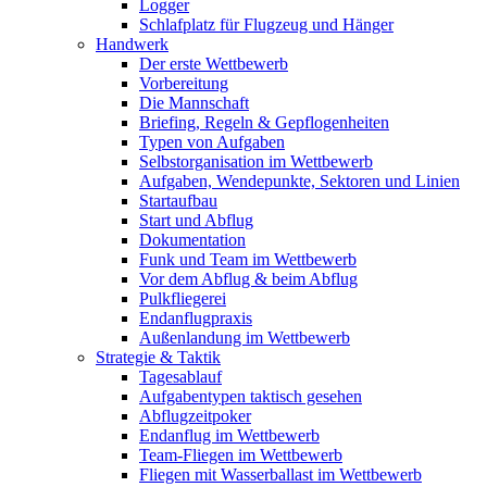
Logger
Schlafplatz für Flugzeug und Hänger
Handwerk
Der erste Wettbewerb
Vorbereitung
Die Mannschaft
Briefing, Regeln & Gepflogenheiten
Typen von Aufgaben
Selbstorganisation im Wettbewerb
Aufgaben, Wendepunkte, Sektoren und Linien
Startaufbau
Start und Abflug
Dokumentation
Funk und Team im Wettbewerb
Vor dem Abflug & beim Abflug
Pulkfliegerei
Endanflugpraxis
Außenlandung im Wettbewerb
Strategie & Taktik
Tagesablauf
Aufgabentypen taktisch gesehen
Abflugzeitpoker
Endanflug im Wettbewerb
Team-Fliegen im Wettbewerb
Fliegen mit Wasserballast im Wettbewerb