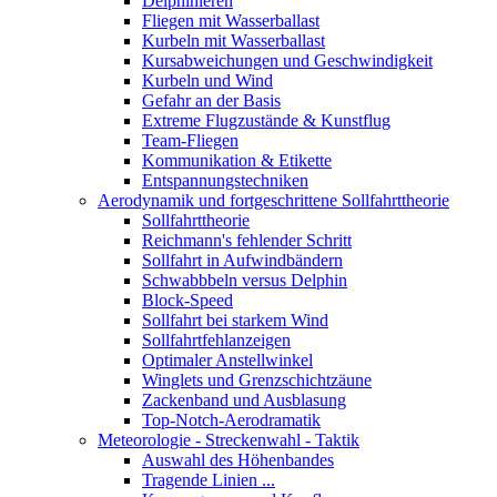
Delphinieren
Fliegen mit Wasserballast
Kurbeln mit Wasserballast
Kursabweichungen und Geschwindigkeit
Kurbeln und Wind
Gefahr an der Basis
Extreme Flugzustände & Kunstflug
Team-Fliegen
Kommunikation & Etikette
Entspannungstechniken
Aerodynamik und fortgeschrittene Sollfahrttheorie
Sollfahrttheorie
Reichmann's fehlender Schritt
Sollfahrt in Aufwindbändern
Schwabbbeln versus Delphin
Block-Speed
Sollfahrt bei starkem Wind
Sollfahrtfehlanzeigen
Optimaler Anstellwinkel
Winglets und Grenzschichtzäune
Zackenband und Ausblasung
Top-Notch-Aerodramatik
Meteorologie - Streckenwahl - Taktik
Auswahl des Höhenbandes
Tragende Linien ...