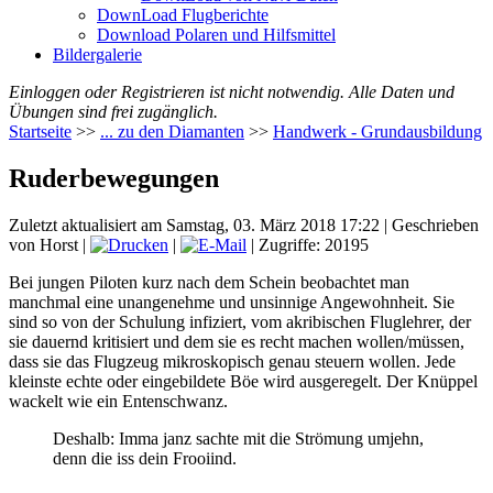
DownLoad Flugberichte
Download Polaren und Hilfsmittel
Bildergalerie
Einloggen oder Registrieren ist nicht notwendig. Alle Daten und
Übungen sind frei zugänglich.
Startseite
>>
... zu den Diamanten
>>
Handwerk - Grundausbildung
Ruderbewegungen
Zuletzt aktualisiert am Samstag, 03. März 2018 17:22
|
Geschrieben
von Horst
|
|
| Zugriffe: 20195
Bei jungen Piloten kurz nach dem Schein beobachtet man
manchmal eine unangenehme und unsinnige Angewohnheit. Sie
sind so von der Schulung infiziert, vom akribischen Fluglehrer, der
sie dauernd kritisiert und dem sie es recht machen wollen/müssen,
dass sie das Flugzeug mikroskopisch genau steuern wollen. Jede
kleinste echte oder eingebildete Böe wird ausgeregelt. Der Knüppel
wackelt wie ein Entenschwanz.
Deshalb: Imma janz sachte mit die Strömung umjehn,
denn die iss dein Frooiind.