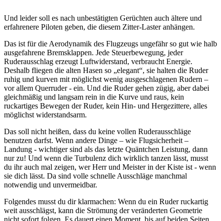
Und leider soll es nach unbestätigten Gerüchten auch ältere und
erfahrenere Piloten geben, die diesem Zitter-Laster anhängen.
Das ist für die Aerodynamik des Flugzeugs ungefähr so gut wie halb
ausgefahrene Bremsklappen. Jede Steuerbewegung, jeder
Ruderausschlag erzeugt Luftwiderstand, verbraucht Energie.
Deshalb fliegen die alten Hasen so „elegant“, sie halten die Ruder
ruhig und kurven mit möglichst wenig ausgeschlagenen Rudern –
vor allem Querruder ‑ ein. Und die Ruder gehen zügig, aber dabei
gleichmäßig und langsam rein in die Kurve und raus, kein
ruckartiges Bewegen der Ruder, kein Hin- und Hergezittere, alles
möglichst widerstandsarm.
Das soll nicht heißen, dass du keine vollen Ruderausschläge
benutzen darfst. Wenn andere Dinge – wie Flugsicherheit –
Landung - wichtiger sind als das letzte Quäntchen Leistung, dann
nur zu! Und wenn die Turbulenz dich wirklich tanzen lässt, musst
du ihr auch mal zeigen, wer Herr und Meister in der Kiste ist - wenn
sie dich lässt. Da sind volle schnelle Ausschläge manchmal
notwendig und unvermeidbar.
Folgendes musst du dir klarmachen: Wenn du ein Ruder ruckartig
weit ausschlägst, kann die Strömung der veränderten Geometrie
nicht sofort folgen. Es dauert einen Moment, bis auf beiden Seiten