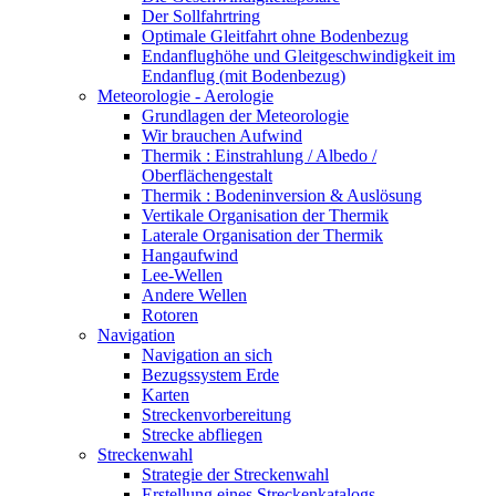
Der Sollfahrtring
Optimale Gleitfahrt ohne Bodenbezug
Endanflughöhe und Gleitgeschwindigkeit im
Endanflug (mit Bodenbezug)
Meteorologie - Aerologie
Grundlagen der Meteorologie
Wir brauchen Aufwind
Thermik : Einstrahlung / Albedo /
Oberflächengestalt
Thermik : Bodeninversion & Auslösung
Vertikale Organisation der Thermik
Laterale Organisation der Thermik
Hangaufwind
Lee-Wellen
Andere Wellen
Rotoren
Navigation
Navigation an sich
Bezugssystem Erde
Karten
Streckenvorbereitung
Strecke abfliegen
Streckenwahl
Strategie der Streckenwahl
Erstellung eines Streckenkatalogs