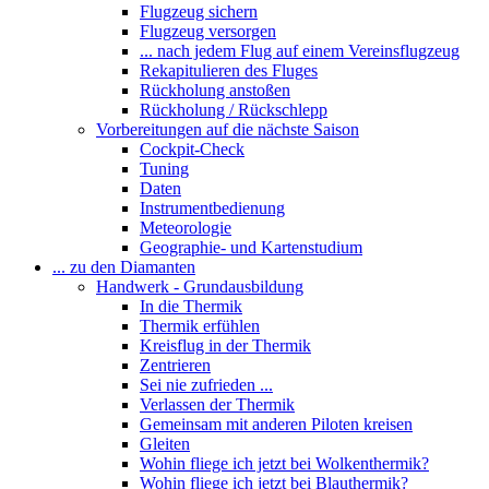
Flugzeug sichern
Flugzeug versorgen
... nach jedem Flug auf einem Vereinsflugzeug
Rekapitulieren des Fluges
Rückholung anstoßen
Rückholung / Rückschlepp
Vorbereitungen auf die nächste Saison
Cockpit-Check
Tuning
Daten
Instrumentbedienung
Meteorologie
Geographie- und Kartenstudium
... zu den Diamanten
Handwerk - Grundausbildung
In die Thermik
Thermik erfühlen
Kreisflug in der Thermik
Zentrieren
Sei nie zufrieden ...
Verlassen der Thermik
Gemeinsam mit anderen Piloten kreisen
Gleiten
Wohin fliege ich jetzt bei Wolkenthermik?
Wohin fliege ich jetzt bei Blauthermik?