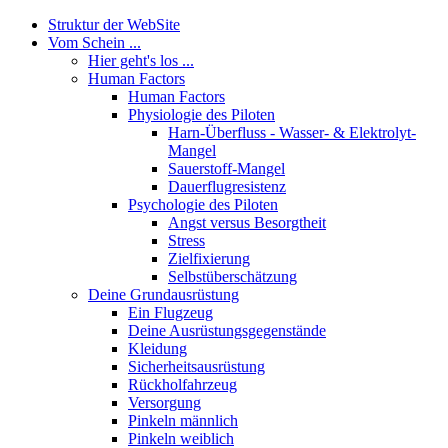
Struktur der WebSite
Vom Schein ...
Hier geht's los ...
Human Factors
Human Factors
Physiologie des Piloten
Harn-Überfluss - Wasser- & Elektrolyt-
Mangel
Sauerstoff-Mangel
Dauerflugresistenz
Psychologie des Piloten
Angst versus Besorgtheit
Stress
Zielfixierung
Selbstüberschätzung
Deine Grundausrüstung
Ein Flugzeug
Deine Ausrüstungsgegenstände
Kleidung
Sicherheitsausrüstung
Rückholfahrzeug
Versorgung
Pinkeln männlich
Pinkeln weiblich