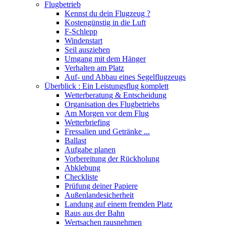
Flugbetrieb
Kennst du dein Flugzeug ?
Kostengünstig in die Luft
F-Schlepp
Windenstart
Seil ausziehen
Umgang mit dem Hänger
Verhalten am Platz
Auf- und Abbau eines Segelflugzeugs
Überblick : Ein Leistungsflug komplett
Wetterberatung & Entscheidung
Organisation des Flugbetriebs
Am Morgen vor dem Flug
Wetterbriefing
Fressalien und Getränke ...
Ballast
Aufgabe planen
Vorbereitung der Rückholung
Abklebung
Checkliste
Prüfung deiner Papiere
Außenlandesicherheit
Landung auf einem fremden Platz
Raus aus der Bahn
Wertsachen rausnehmen