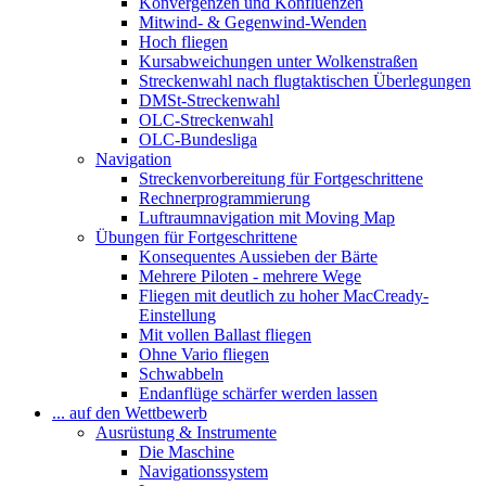
Konvergenzen und Konfluenzen
Mitwind- & Gegenwind-Wenden
Hoch fliegen
Kursabweichungen unter Wolkenstraßen
Streckenwahl nach flugtaktischen Überlegungen
DMSt-Streckenwahl
OLC-Streckenwahl
OLC-Bundesliga
Navigation
Streckenvorbereitung für Fortgeschrittene
Rechnerprogrammierung
Luftraumnavigation mit Moving Map
Übungen für Fortgeschrittene
Konsequentes Aussieben der Bärte
Mehrere Piloten - mehrere Wege
Fliegen mit deutlich zu hoher MacCready-
Einstellung
Mit vollen Ballast fliegen
Ohne Vario fliegen
Schwabbeln
Endanflüge schärfer werden lassen
... auf den Wettbewerb
Ausrüstung & Instrumente
Die Maschine
Navigationssystem