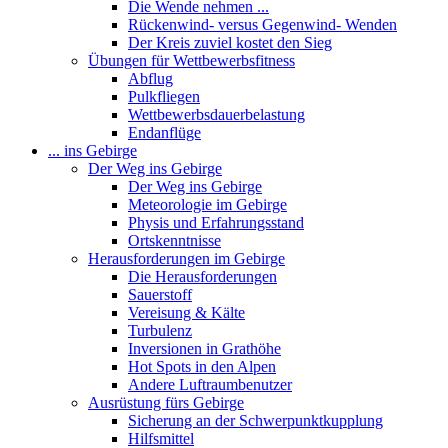
Die Wende nehmen ...
Rückenwind- versus Gegenwind- Wenden
Der Kreis zuviel kostet den Sieg
Übungen für Wettbewerbsfitness
Abflug
Pulkfliegen
Wettbewerbsdauerbelastung
Endanflüge
... ins Gebirge
Der Weg ins Gebirge
Der Weg ins Gebirge
Meteorologie im Gebirge
Physis und Erfahrungsstand
Ortskenntnisse
Herausforderungen im Gebirge
Die Herausforderungen
Sauerstoff
Vereisung & Kälte
Turbulenz
Inversionen in Grathöhe
Hot Spots in den Alpen
Andere Luftraumbenutzer
Ausrüstung fürs Gebirge
Sicherung an der Schwerpunktkupplung
Hilfsmittel