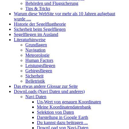
Behörden und Flugsicherung
Tips & Tricks
Warum diese WebSite vor mehr als 10 Jahren aufgebaut
wurde ....
Historie der Segelflugtheorie
Sicherheit beim Segelfliegen
Segelfliegen im Ausland
Literaturhinweise
Grundlagen
Navigation
Meteorologie
Human Factors
Leistungsfliegen
Gebirgsfliegen
Sicherheit
Belletristik
Das etwas andere Glossar zur Seite
DownLoads (Navi Daten und anderes)
Navi Daten
Un-Wert von genauen Koordinaten
Meine Koordinatendatenbank
Selektion von Daten
Darstellung in Google Earth
Du kannst dazu beitragen ...
DownLoad von Navi-Daten