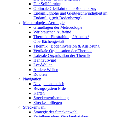
Der Sollfahrtring
Optimale Gleitfahrt ohne Bodenbezug
Endanflughöhe und Gleitgeschwindigkeit im
Endanflug (mit Bodenbezug)
Meteorologie - Aerologie
Grundlagen der Meteorologie
Wir brauchen Aufwind
Thermik : Einstrahlung / Albedo /
Oberflächengestalt
Thermik : Bodeninversion & Auslösung
Vertikale Organisation der Thermik
Laterale Organisation der Thermik
Hangaufwind
Lee-Wellen
Andere Wellen
Rotoren
Navigation
Navigation an sich
Bezugssystem Erde
Karten
Streckenvorbereitung
Strecke abfliegen
Streckenwahl
Strategie der Streckenwahl
Erstellung eines Streckenkatalogs