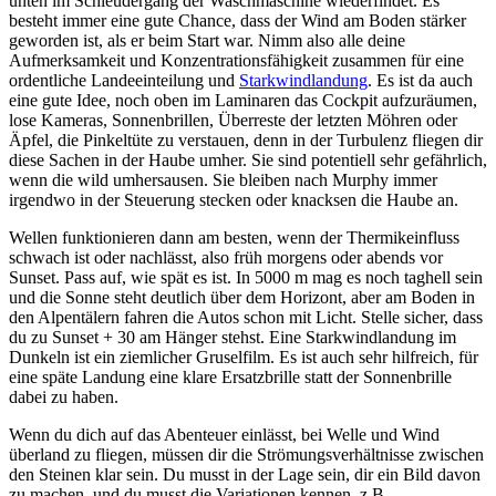
unten im Schleudergang der Waschmaschine wiederfindet. Es
besteht immer eine gute Chance, dass der Wind am Boden stärker
geworden ist, als er beim Start war. Nimm also alle deine
Aufmerksamkeit und Konzentrationsfähigkeit zusammen für eine
ordentliche Landeeinteilung und
Starkwindlandung
. Es ist da auch
eine gute Idee, noch oben im Laminaren das Cockpit aufzuräumen,
lose Kameras, Sonnenbrillen, Überreste der letzten Möhren oder
Äpfel, die Pinkeltüte zu verstauen, denn in der Turbulenz fliegen dir
diese Sachen in der Haube umher. Sie sind potentiell sehr gefährlich,
wenn die wild umhersausen. Sie bleiben nach Murphy immer
irgendwo in der Steuerung stecken oder knacksen die Haube an.
Wellen funktionieren dann am besten, wenn der Thermikeinfluss
schwach ist oder nachlässt, also früh morgens oder abends vor
Sunset. Pass auf, wie spät es ist. In 5000 m mag es noch taghell sein
und die Sonne steht deutlich über dem Horizont, aber am Boden in
den Alpentälern fahren die Autos schon mit Licht. Stelle sicher, dass
du zu Sunset + 30 am Hänger stehst. Eine Starkwindlandung im
Dunkeln ist ein ziemlicher Gruselfilm. Es ist auch sehr hilfreich, für
eine späte Landung eine klare Ersatzbrille statt der Sonnenbrille
dabei zu haben.
Wenn du dich auf das Abenteuer einlässt, bei Welle und Wind
überland zu fliegen, müssen dir die Strömungsverhältnisse zwischen
den Steinen klar sein. Du musst in der Lage sein, dir ein Bild davon
zu machen, und du musst die Variationen kennen, z.B.