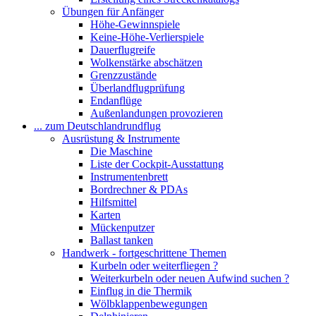
Übungen für Anfänger
Höhe-Gewinnspiele
Keine-Höhe-Verlierspiele
Dauerflugreife
Wolkenstärke abschätzen
Grenzzustände
Überlandflugprüfung
Endanflüge
Außenlandungen provozieren
... zum Deutschlandrundflug
Ausrüstung & Instrumente
Die Maschine
Liste der Cockpit-Ausstattung
Instrumentenbrett
Bordrechner & PDAs
Hilfsmittel
Karten
Mückenputzer
Ballast tanken
Handwerk - fortgeschrittene Themen
Kurbeln oder weiterfliegen ?
Weiterkurbeln oder neuen Aufwind suchen ?
Einflug in die Thermik
Wölbklappenbewegungen