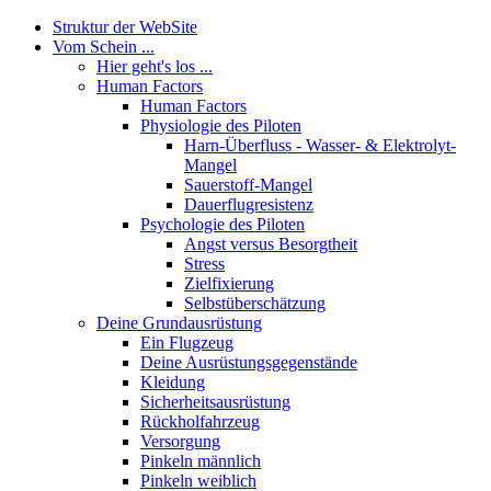
Struktur der WebSite
Vom Schein ...
Hier geht's los ...
Human Factors
Human Factors
Physiologie des Piloten
Harn-Überfluss - Wasser- & Elektrolyt-
Mangel
Sauerstoff-Mangel
Dauerflugresistenz
Psychologie des Piloten
Angst versus Besorgtheit
Stress
Zielfixierung
Selbstüberschätzung
Deine Grundausrüstung
Ein Flugzeug
Deine Ausrüstungsgegenstände
Kleidung
Sicherheitsausrüstung
Rückholfahrzeug
Versorgung
Pinkeln männlich
Pinkeln weiblich