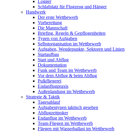
Logger
Schlafplatz für Flugzeug und Hänger
Handwerk
Der erste Wettbewerb
Vorbereitung
Die Mannschaft
Briefing, Regeln & Gepflogenheiten
Typen von Aufgaben
Selbstorganisation im Wettbewerb
Aufgaben, Wendepunkte, Sektoren und Linien
Startaufbau
Start und Abflug
Dokumentation
Funk und Team im Wettbewerb
Vor dem Abflug & beim Abflug
Pulkfliegerei
Endanflugpraxis
Außenlandung im Wettbewerb
Strategie & Taktik
Tagesablauf
Aufgabentypen taktisch gesehen
Abflugzeitpoker
Endanflug im Wettbewerb
Team-Fliegen im Wettbewerb
Fliegen mit Wasserballast im Wettbewerb