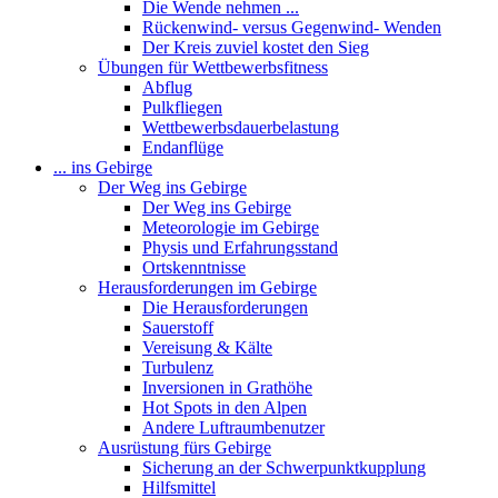
Die Wende nehmen ...
Rückenwind- versus Gegenwind- Wenden
Der Kreis zuviel kostet den Sieg
Übungen für Wettbewerbsfitness
Abflug
Pulkfliegen
Wettbewerbsdauerbelastung
Endanflüge
... ins Gebirge
Der Weg ins Gebirge
Der Weg ins Gebirge
Meteorologie im Gebirge
Physis und Erfahrungsstand
Ortskenntnisse
Herausforderungen im Gebirge
Die Herausforderungen
Sauerstoff
Vereisung & Kälte
Turbulenz
Inversionen in Grathöhe
Hot Spots in den Alpen
Andere Luftraumbenutzer
Ausrüstung fürs Gebirge
Sicherung an der Schwerpunktkupplung
Hilfsmittel