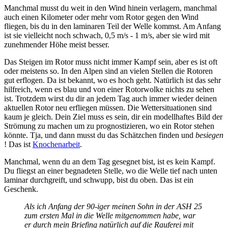
Manchmal musst du weit in den Wind hinein verlagern, manchmal
auch einen Kilometer oder mehr vom Rotor gegen den Wind
fliegen, bis du in den laminaren Teil der Welle kommst. Am Anfang
ist sie vielleicht noch schwach, 0,5 m/s - 1 m/s, aber sie wird mit
zunehmender Höhe meist besser.
Das Steigen im Rotor muss nicht immer Kampf sein, aber es ist oft
oder meistens so. In den Alpen sind an vielen Stellen die Rotoren
gut erflogen. Da ist bekannt, wo es hoch geht. Natürlich ist das sehr
hilfreich, wenn es blau und von einer Rotorwolke nichts zu sehen
ist. Trotzdem wirst du dir an jedem Tag auch immer wieder deinen
aktuellen Rotor neu erfliegen müssen. Die Wettersituationen sind
kaum je gleich. Dein Ziel muss es sein, dir ein modellhaftes Bild der
Strömung zu machen um zu prognostizieren, wo ein Rotor stehen
könnte. Tja, und dann musst du das Schätzchen finden und
besiegen
! Das ist
Knochenarbeit
.
Manchmal, wenn du an dem Tag gesegnet bist, ist es kein Kampf.
Du fliegst an einer begnadeten Stelle, wo die Welle tief nach unten
laminar durchgreift, und schwupp, bist du oben. Das ist ein
Geschenk.
Als ich Anfang der 90-iger meinen Sohn in der ASH 25
zum ersten Mal in die Welle mitgenommen habe, war
er durch mein Briefing natürlich auf die Rauferei mit