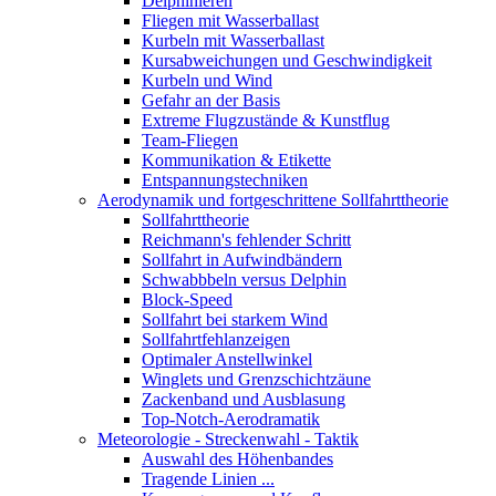
Delphinieren
Fliegen mit Wasserballast
Kurbeln mit Wasserballast
Kursabweichungen und Geschwindigkeit
Kurbeln und Wind
Gefahr an der Basis
Extreme Flugzustände & Kunstflug
Team-Fliegen
Kommunikation & Etikette
Entspannungstechniken
Aerodynamik und fortgeschrittene Sollfahrttheorie
Sollfahrttheorie
Reichmann's fehlender Schritt
Sollfahrt in Aufwindbändern
Schwabbbeln versus Delphin
Block-Speed
Sollfahrt bei starkem Wind
Sollfahrtfehlanzeigen
Optimaler Anstellwinkel
Winglets und Grenzschichtzäune
Zackenband und Ausblasung
Top-Notch-Aerodramatik
Meteorologie - Streckenwahl - Taktik
Auswahl des Höhenbandes
Tragende Linien ...