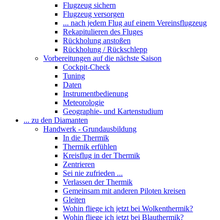
Flugzeug sichern
Flugzeug versorgen
... nach jedem Flug auf einem Vereinsflugzeug
Rekapitulieren des Fluges
Rückholung anstoßen
Rückholung / Rückschlepp
Vorbereitungen auf die nächste Saison
Cockpit-Check
Tuning
Daten
Instrumentbedienung
Meteorologie
Geographie- und Kartenstudium
... zu den Diamanten
Handwerk - Grundausbildung
In die Thermik
Thermik erfühlen
Kreisflug in der Thermik
Zentrieren
Sei nie zufrieden ...
Verlassen der Thermik
Gemeinsam mit anderen Piloten kreisen
Gleiten
Wohin fliege ich jetzt bei Wolkenthermik?
Wohin fliege ich jetzt bei Blauthermik?