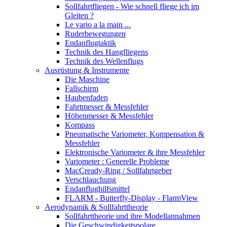
Sollfahrtfliegen - Wie schnell fliege ich im
Gleiten ?
Le vario a la main ...
Ruderbewegungen
Endanflugtaktik
Technik des Hangfliegens
Technik des Wellenflugs
Ausrüstung & Instrumente
Die Maschine
Fallschirm
Haubenfaden
Fahrtmesser & Messfehler
Höhenmesser & Messfehler
Kompass
Pneumatische Variometer, Kompensation &
Messfehler
Elektronische Variometer & ihre Messfehler
Variometer : Generelle Probleme
MacCready-Ring / Sollfahrtgeber
Verschlauchung
Endanflughilfsmittel
FLARM - Butterfly-Display - FlarmView
Aerodynamik & Sollfahrttheorie
Sollfahrttheorie und ihre Modellannahmen
Die Geschwindigkeitspolare