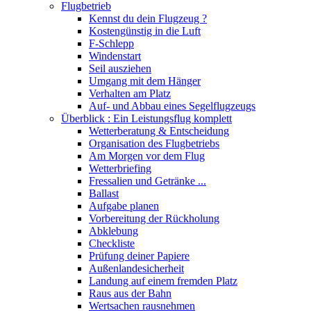
Flugbetrieb
Kennst du dein Flugzeug ?
Kostengünstig in die Luft
F-Schlepp
Windenstart
Seil ausziehen
Umgang mit dem Hänger
Verhalten am Platz
Auf- und Abbau eines Segelflugzeugs
Überblick : Ein Leistungsflug komplett
Wetterberatung & Entscheidung
Organisation des Flugbetriebs
Am Morgen vor dem Flug
Wetterbriefing
Fressalien und Getränke ...
Ballast
Aufgabe planen
Vorbereitung der Rückholung
Abklebung
Checkliste
Prüfung deiner Papiere
Außenlandesicherheit
Landung auf einem fremden Platz
Raus aus der Bahn
Wertsachen rausnehmen