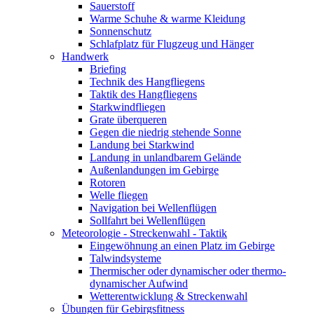
Sauerstoff
Warme Schuhe & warme Kleidung
Sonnenschutz
Schlafplatz für Flugzeug und Hänger
Handwerk
Briefing
Technik des Hangfliegens
Taktik des Hangfliegens
Starkwindfliegen
Grate überqueren
Gegen die niedrig stehende Sonne
Landung bei Starkwind
Landung in unlandbarem Gelände
Außenlandungen im Gebirge
Rotoren
Welle fliegen
Navigation bei Wellenflügen
Sollfahrt bei Wellenflügen
Meteorologie - Streckenwahl - Taktik
Eingewöhnung an einen Platz im Gebirge
Talwindsysteme
Thermischer oder dynamischer oder thermo-
dynamischer Aufwind
Wetterentwicklung & Streckenwahl
Übungen für Gebirgsfitness