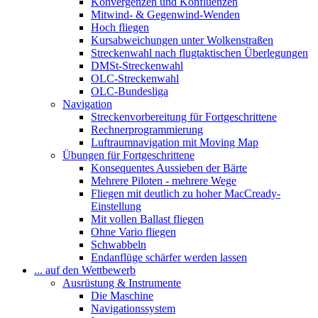
Konvergenzen und Konfluenzen
Mitwind- & Gegenwind-Wenden
Hoch fliegen
Kursabweichungen unter Wolkenstraßen
Streckenwahl nach flugtaktischen Überlegungen
DMSt-Streckenwahl
OLC-Streckenwahl
OLC-Bundesliga
Navigation
Streckenvorbereitung für Fortgeschrittene
Rechnerprogrammierung
Luftraumnavigation mit Moving Map
Übungen für Fortgeschrittene
Konsequentes Aussieben der Bärte
Mehrere Piloten - mehrere Wege
Fliegen mit deutlich zu hoher MacCready-
Einstellung
Mit vollen Ballast fliegen
Ohne Vario fliegen
Schwabbeln
Endanflüge schärfer werden lassen
... auf den Wettbewerb
Ausrüstung & Instrumente
Die Maschine
Navigationssystem