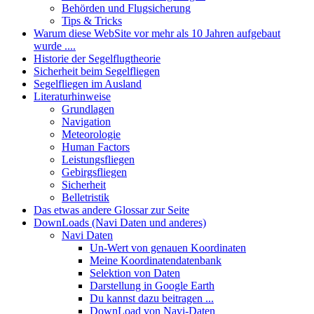
Behörden und Flugsicherung
Tips & Tricks
Warum diese WebSite vor mehr als 10 Jahren aufgebaut
wurde ....
Historie der Segelflugtheorie
Sicherheit beim Segelfliegen
Segelfliegen im Ausland
Literaturhinweise
Grundlagen
Navigation
Meteorologie
Human Factors
Leistungsfliegen
Gebirgsfliegen
Sicherheit
Belletristik
Das etwas andere Glossar zur Seite
DownLoads (Navi Daten und anderes)
Navi Daten
Un-Wert von genauen Koordinaten
Meine Koordinatendatenbank
Selektion von Daten
Darstellung in Google Earth
Du kannst dazu beitragen ...
DownLoad von Navi-Daten