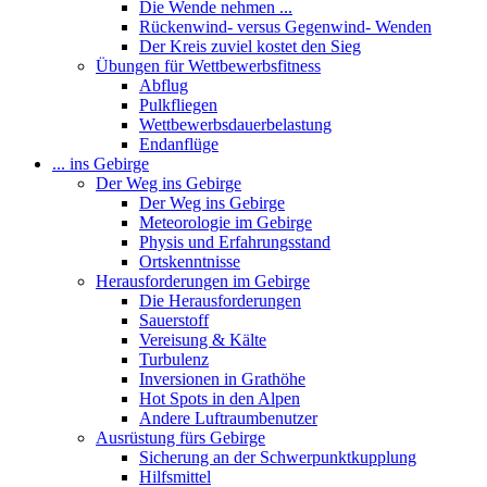
Die Wende nehmen ...
Rückenwind- versus Gegenwind- Wenden
Der Kreis zuviel kostet den Sieg
Übungen für Wettbewerbsfitness
Abflug
Pulkfliegen
Wettbewerbsdauerbelastung
Endanflüge
... ins Gebirge
Der Weg ins Gebirge
Der Weg ins Gebirge
Meteorologie im Gebirge
Physis und Erfahrungsstand
Ortskenntnisse
Herausforderungen im Gebirge
Die Herausforderungen
Sauerstoff
Vereisung & Kälte
Turbulenz
Inversionen in Grathöhe
Hot Spots in den Alpen
Andere Luftraumbenutzer
Ausrüstung fürs Gebirge
Sicherung an der Schwerpunktkupplung
Hilfsmittel