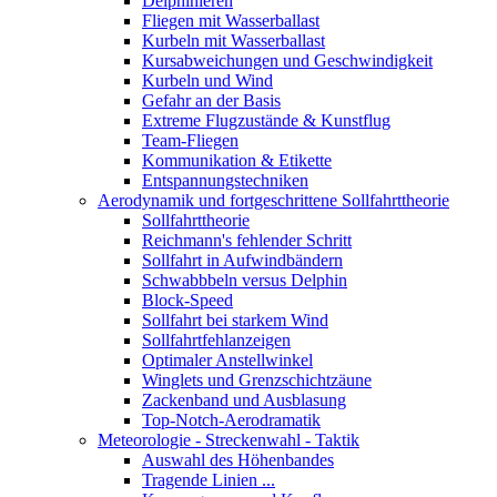
Delphinieren
Fliegen mit Wasserballast
Kurbeln mit Wasserballast
Kursabweichungen und Geschwindigkeit
Kurbeln und Wind
Gefahr an der Basis
Extreme Flugzustände & Kunstflug
Team-Fliegen
Kommunikation & Etikette
Entspannungstechniken
Aerodynamik und fortgeschrittene Sollfahrttheorie
Sollfahrttheorie
Reichmann's fehlender Schritt
Sollfahrt in Aufwindbändern
Schwabbbeln versus Delphin
Block-Speed
Sollfahrt bei starkem Wind
Sollfahrtfehlanzeigen
Optimaler Anstellwinkel
Winglets und Grenzschichtzäune
Zackenband und Ausblasung
Top-Notch-Aerodramatik
Meteorologie - Streckenwahl - Taktik
Auswahl des Höhenbandes
Tragende Linien ...