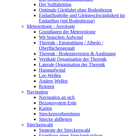
Der Sollfahrtring
Optimale Gleitfahrt ohne Bodenbezug
Endanflughöhe und Gleitgeschwindigkeit im
Endanflug (mit Bodenbezug)
Meteorologie - Aerologie
Grundlagen der Meteorologie
Wir brauchen Aufwind
Thermik : Einstrahlung / Albedo /
Oberflächengestalt
Thermik : Bodeninversion & Auslösung
Vertikale Organisation der Thermik
Laterale Organisation der Thermik
Hangaufwind
Lee-Wellen
Andere Wellen
Rotoren
Navigation
Navigation an sich
Bezugssystem Erde
Karten
Streckenvorbereitung
Strecke abfliegen
Streckenwahl
Strategie der Streckenwahl
Erstellung eines Streckenkatalogs