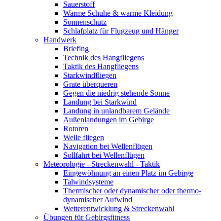
Sauerstoff
Warme Schuhe & warme Kleidung
Sonnenschutz
Schlafplatz für Flugzeug und Hänger
Handwerk
Briefing
Technik des Hangfliegens
Taktik des Hangfliegens
Starkwindfliegen
Grate überqueren
Gegen die niedrig stehende Sonne
Landung bei Starkwind
Landung in unlandbarem Gelände
Außenlandungen im Gebirge
Rotoren
Welle fliegen
Navigation bei Wellenflügen
Sollfahrt bei Wellenflügen
Meteorologie - Streckenwahl - Taktik
Eingewöhnung an einen Platz im Gebirge
Talwindsysteme
Thermischer oder dynamischer oder thermo-
dynamischer Aufwind
Wetterentwicklung & Streckenwahl
Übungen für Gebirgsfitness