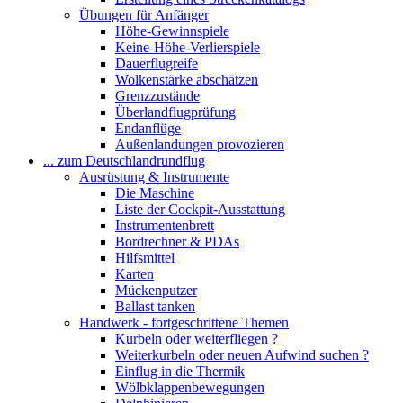
Übungen für Anfänger
Höhe-Gewinnspiele
Keine-Höhe-Verlierspiele
Dauerflugreife
Wolkenstärke abschätzen
Grenzzustände
Überlandflugprüfung
Endanflüge
Außenlandungen provozieren
... zum Deutschlandrundflug
Ausrüstung & Instrumente
Die Maschine
Liste der Cockpit-Ausstattung
Instrumentenbrett
Bordrechner & PDAs
Hilfsmittel
Karten
Mückenputzer
Ballast tanken
Handwerk - fortgeschrittene Themen
Kurbeln oder weiterfliegen ?
Weiterkurbeln oder neuen Aufwind suchen ?
Einflug in die Thermik
Wölbklappenbewegungen