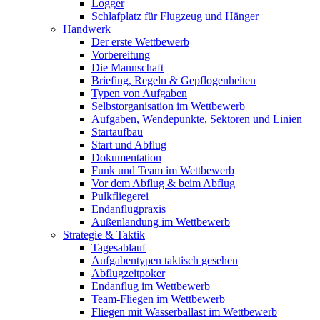
Logger
Schlafplatz für Flugzeug und Hänger
Handwerk
Der erste Wettbewerb
Vorbereitung
Die Mannschaft
Briefing, Regeln & Gepflogenheiten
Typen von Aufgaben
Selbstorganisation im Wettbewerb
Aufgaben, Wendepunkte, Sektoren und Linien
Startaufbau
Start und Abflug
Dokumentation
Funk und Team im Wettbewerb
Vor dem Abflug & beim Abflug
Pulkfliegerei
Endanflugpraxis
Außenlandung im Wettbewerb
Strategie & Taktik
Tagesablauf
Aufgabentypen taktisch gesehen
Abflugzeitpoker
Endanflug im Wettbewerb
Team-Fliegen im Wettbewerb
Fliegen mit Wasserballast im Wettbewerb