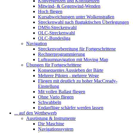
Konvergenzen und Konfluenzen
Mitwind- & Gegenwind-Wenden
Hoch fliegen
Kursabweichungen unter Wolkenstraßen
Streckenwahl nach flugtaktischen Überlegungen
DMSt-Streckenwahl
OLC-Streckenwahl
OLC-Bundesliga
Navigation
Streckenvorbereitung für Fortgeschrittene
Rechnerprogrammierung
Luftraumnavigation mit Moving Map
Übungen für Fortgeschrittene
Konsequentes Aussieben der Bärte
Mehrere Piloten - mehrere Wege
Fliegen mit deutlich zu hoher MacCready-
Einstellung
Mit vollen Ballast fliegen
Ohne Vario fliegen
Schwabbeln
Endanflüge schärfer werden lassen
... auf den Wettbewerb
Ausrüstung & Instrumente
Die Maschine
Navigationssystem