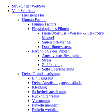
Struktur der WebSite
Vom Schein ...
Hier geht's los ...
Human Factors
Human Factors
Physiologie des Piloten
Harn-Überfluss - Wasser- & Elektrolyt-
Mangel
Sauerstoff-Mangel
Dauerflugresistenz
Psychologie des Piloten
Angst versus Besorgtheit
Stress
Zielfixierung
Selbstüberschätzung
Deine Grundausrüstung
Ein Flugzeug
Deine Ausrüstungsgegenstände
Kleidung
Sicherheitsausrüstung
Rückholfahrzeug
Versorgung
Pinkeln männlich
Pinkeln weiblich