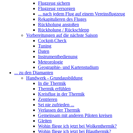
Flugzeug sichern
Flugzeug versorgen
... nach jedem Flug auf einem Vereinsflugzeug
Rekapitulieren des Fluges
Rückholung anstoßen
Rückholung / Rückschlepp
Vorbereitungen auf die nächste Saison
Cockpit-Check
Tuning
Daten
Instrumentbedienung
Meteorologie
Geographie- und Kartenstudium
... zu den Diamanten
Handwerk - Grundausbildung
In die Thermik
Thermik erfühlen
Kreisflug in der Thermik
Zentrieren
Sei nie zufrieden ...
Verlassen der Thermik
Gemeinsam mit anderen Piloten kreisen
Gleiten
Wohin fliege ich jetzt bei Wolkenthermik?
Wohin fliege ich jetzt bei Blauthermik?