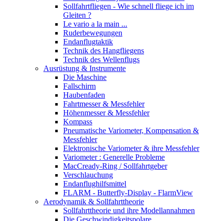
Sollfahrtfliegen - Wie schnell fliege ich im
Gleiten ?
Le vario a la main ...
Ruderbewegungen
Endanflugtaktik
Technik des Hangfliegens
Technik des Wellenflugs
Ausrüstung & Instrumente
Die Maschine
Fallschirm
Haubenfaden
Fahrtmesser & Messfehler
Höhenmesser & Messfehler
Kompass
Pneumatische Variometer, Kompensation &
Messfehler
Elektronische Variometer & ihre Messfehler
Variometer : Generelle Probleme
MacCready-Ring / Sollfahrtgeber
Verschlauchung
Endanflughilfsmittel
FLARM - Butterfly-Display - FlarmView
Aerodynamik & Sollfahrttheorie
Sollfahrttheorie und ihre Modellannahmen
Die Geschwindigkeitspolare