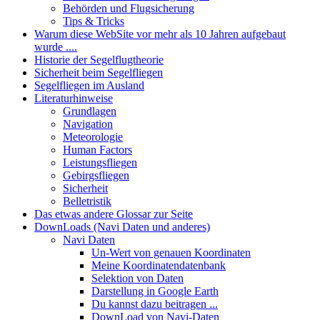
Behörden und Flugsicherung
Tips & Tricks
Warum diese WebSite vor mehr als 10 Jahren aufgebaut
wurde ....
Historie der Segelflugtheorie
Sicherheit beim Segelfliegen
Segelfliegen im Ausland
Literaturhinweise
Grundlagen
Navigation
Meteorologie
Human Factors
Leistungsfliegen
Gebirgsfliegen
Sicherheit
Belletristik
Das etwas andere Glossar zur Seite
DownLoads (Navi Daten und anderes)
Navi Daten
Un-Wert von genauen Koordinaten
Meine Koordinatendatenbank
Selektion von Daten
Darstellung in Google Earth
Du kannst dazu beitragen ...
DownLoad von Navi-Daten