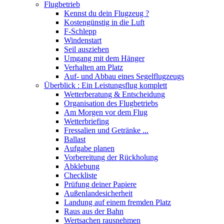
Flugbetrieb
Kennst du dein Flugzeug ?
Kostengünstig in die Luft
F-Schlepp
Windenstart
Seil ausziehen
Umgang mit dem Hänger
Verhalten am Platz
Auf- und Abbau eines Segelflugzeugs
Überblick : Ein Leistungsflug komplett
Wetterberatung & Entscheidung
Organisation des Flugbetriebs
Am Morgen vor dem Flug
Wetterbriefing
Fressalien und Getränke ...
Ballast
Aufgabe planen
Vorbereitung der Rückholung
Abklebung
Checkliste
Prüfung deiner Papiere
Außenlandesicherheit
Landung auf einem fremden Platz
Raus aus der Bahn
Wertsachen rausnehmen