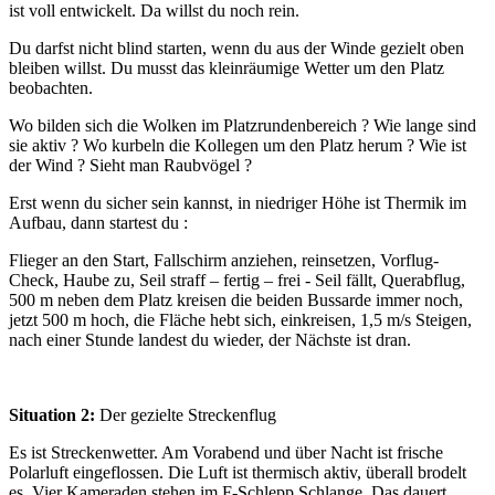
ist voll entwickelt. Da willst du noch rein.
Du darfst nicht blind starten, wenn du aus der Winde gezielt oben
bleiben willst. Du musst das kleinräumige Wetter um den Platz
beobachten.
Wo bilden sich die Wolken im Platzrundenbereich ? Wie lange sind
sie aktiv ? Wo kurbeln die Kollegen um den Platz herum ? Wie ist
der Wind ? Sieht man Raubvögel ?
Erst wenn du sicher sein kannst, in niedriger Höhe ist Thermik im
Aufbau, dann startest du :
Flieger an den Start, Fallschirm anziehen, reinsetzen, Vorflug-
Check, Haube zu, Seil straff – fertig – frei - Seil fällt, Querabflug,
500 m neben dem Platz kreisen die beiden Bussarde immer noch,
jetzt 500 m hoch, die Fläche hebt sich, einkreisen, 1,5 m/s Steigen,
nach einer Stunde landest du wieder, der Nächste ist dran.
Situation 2:
Der gezielte Streckenflug
Es ist Streckenwetter. Am Vorabend und über Nacht ist frische
Polarluft eingeflossen. Die Luft ist thermisch aktiv, überall brodelt
es. Vier Kameraden stehen im F-Schlepp Schlange. Das dauert