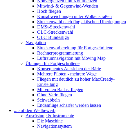
Konvergenzen und Konfluenzen
Mitwind- & Gegenwind-Wenden
Hoch fliegen
Kursabweichungen unter Wolkenstraßen
Streckenwahl nach flugtaktischen Überlegungen
DMSt-Streckenwahl
OLC-Streckenwahl
OLC-Bundesliga
Navigation
Streckenvorbereitung für Fortgeschrittene
Rechnerprogrammierung
Luftraumnavigation mit Moving Map
Übungen für Fortgeschrittene
Konsequentes Aussieben der Bärte
Mehrere Piloten - mehrere Wege
Fliegen mit deutlich zu hoher MacCready-
Einstellung
Mit vollen Ballast fliegen
Ohne Vario fliegen
Schwabbeln
Endanflüge schärfer werden lassen
... auf den Wettbewerb
Ausrüstung & Instrumente
Die Maschine
Navigationssystem