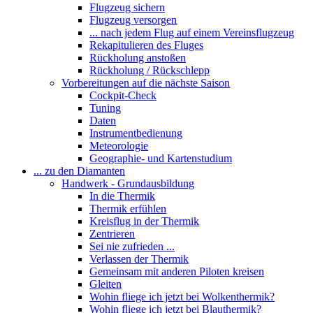
Flugzeug sichern
Flugzeug versorgen
... nach jedem Flug auf einem Vereinsflugzeug
Rekapitulieren des Fluges
Rückholung anstoßen
Rückholung / Rückschlepp
Vorbereitungen auf die nächste Saison
Cockpit-Check
Tuning
Daten
Instrumentbedienung
Meteorologie
Geographie- und Kartenstudium
... zu den Diamanten
Handwerk - Grundausbildung
In die Thermik
Thermik erfühlen
Kreisflug in der Thermik
Zentrieren
Sei nie zufrieden ...
Verlassen der Thermik
Gemeinsam mit anderen Piloten kreisen
Gleiten
Wohin fliege ich jetzt bei Wolkenthermik?
Wohin fliege ich jetzt bei Blauthermik?