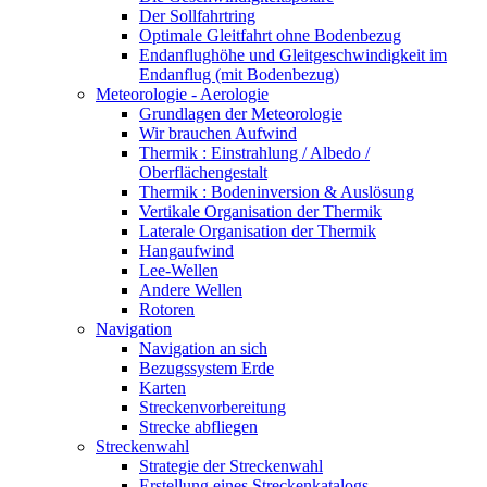
Der Sollfahrtring
Optimale Gleitfahrt ohne Bodenbezug
Endanflughöhe und Gleitgeschwindigkeit im
Endanflug (mit Bodenbezug)
Meteorologie - Aerologie
Grundlagen der Meteorologie
Wir brauchen Aufwind
Thermik : Einstrahlung / Albedo /
Oberflächengestalt
Thermik : Bodeninversion & Auslösung
Vertikale Organisation der Thermik
Laterale Organisation der Thermik
Hangaufwind
Lee-Wellen
Andere Wellen
Rotoren
Navigation
Navigation an sich
Bezugssystem Erde
Karten
Streckenvorbereitung
Strecke abfliegen
Streckenwahl
Strategie der Streckenwahl
Erstellung eines Streckenkatalogs