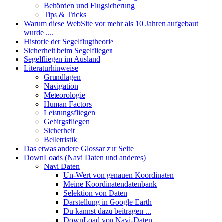
Behörden und Flugsicherung
Tips & Tricks
Warum diese WebSite vor mehr als 10 Jahren aufgebaut
wurde ....
Historie der Segelflugtheorie
Sicherheit beim Segelfliegen
Segelfliegen im Ausland
Literaturhinweise
Grundlagen
Navigation
Meteorologie
Human Factors
Leistungsfliegen
Gebirgsfliegen
Sicherheit
Belletristik
Das etwas andere Glossar zur Seite
DownLoads (Navi Daten und anderes)
Navi Daten
Un-Wert von genauen Koordinaten
Meine Koordinatendatenbank
Selektion von Daten
Darstellung in Google Earth
Du kannst dazu beitragen ...
DownLoad von Navi-Daten