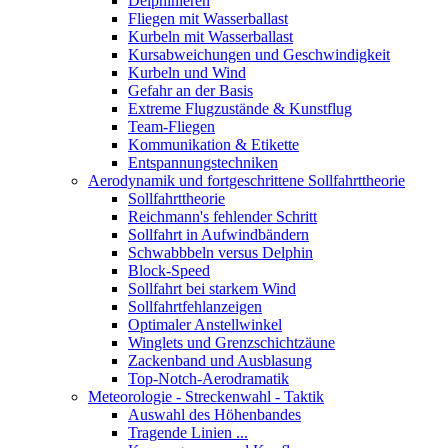
Delphinieren
Fliegen mit Wasserballast
Kurbeln mit Wasserballast
Kursabweichungen und Geschwindigkeit
Kurbeln und Wind
Gefahr an der Basis
Extreme Flugzustände & Kunstflug
Team-Fliegen
Kommunikation & Etikette
Entspannungstechniken
Aerodynamik und fortgeschrittene Sollfahrttheorie
Sollfahrttheorie
Reichmann's fehlender Schritt
Sollfahrt in Aufwindbändern
Schwabbbeln versus Delphin
Block-Speed
Sollfahrt bei starkem Wind
Sollfahrtfehlanzeigen
Optimaler Anstellwinkel
Winglets und Grenzschichtzäune
Zackenband und Ausblasung
Top-Notch-Aerodramatik
Meteorologie - Streckenwahl - Taktik
Auswahl des Höhenbandes
Tragende Linien ...