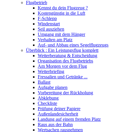
Flugbetrieb
Kennst du dein Flugzeug ?
Kostengünstig in die Luft
F-Schlepp
Windenstart
Seil ausziehen
Umgang mit dem Hänger
Verhalten am Platz
Auf- und Abbau eines Segelflugzeugs
Überblick : Ein Leistungsflug komplett
Wetterberatung & Entscheidung
Organisation des Flugbetriebs
Am Morgen vor dem Flug
Wetterbriefing
Fressalien und Getränke ...
Ballast
Aufgabe planen
Vorbereitung der Rückholung
Abklebung
Checkliste
Prüfung deiner Papiere
Außenlandesicherheit
Landung auf einem fremden Platz
Raus aus der Bahn
Wertsachen rausnehmen