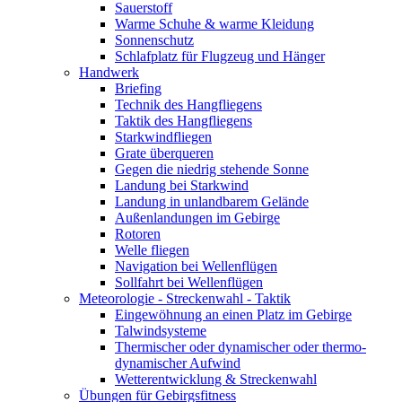
Sauerstoff
Warme Schuhe & warme Kleidung
Sonnenschutz
Schlafplatz für Flugzeug und Hänger
Handwerk
Briefing
Technik des Hangfliegens
Taktik des Hangfliegens
Starkwindfliegen
Grate überqueren
Gegen die niedrig stehende Sonne
Landung bei Starkwind
Landung in unlandbarem Gelände
Außenlandungen im Gebirge
Rotoren
Welle fliegen
Navigation bei Wellenflügen
Sollfahrt bei Wellenflügen
Meteorologie - Streckenwahl - Taktik
Eingewöhnung an einen Platz im Gebirge
Talwindsysteme
Thermischer oder dynamischer oder thermo-
dynamischer Aufwind
Wetterentwicklung & Streckenwahl
Übungen für Gebirgsfitness