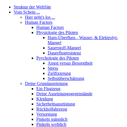
Struktur der WebSite
Vom Schein ...
Hier geht's los ...
Human Factors
Human Factors
Physiologie des Piloten
Harn-Überfluss - Wasser- & Elektrolyt-
Mangel
Sauerstoff-Mangel
Dauerflugresistenz
Psychologie des Piloten
Angst versus Besorgtheit
Stress
Zielfixierung
Selbstüberschätzung
Deine Grundausrüstung
Ein Flugzeug
Deine Ausrüstungsgegenstände
Kleidung
Sicherheitsausrüstung
Rückholfahrzeug
Versorgung
Pinkeln männlich
Pinkeln weiblich