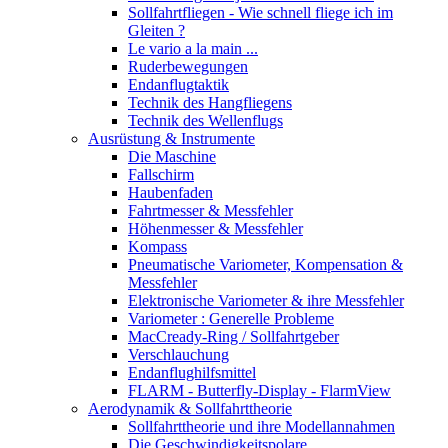
Sollfahrtfliegen - Wie schnell fliege ich im
Gleiten ?
Le vario a la main ...
Ruderbewegungen
Endanflugtaktik
Technik des Hangfliegens
Technik des Wellenflugs
Ausrüstung & Instrumente
Die Maschine
Fallschirm
Haubenfaden
Fahrtmesser & Messfehler
Höhenmesser & Messfehler
Kompass
Pneumatische Variometer, Kompensation &
Messfehler
Elektronische Variometer & ihre Messfehler
Variometer : Generelle Probleme
MacCready-Ring / Sollfahrtgeber
Verschlauchung
Endanflughilfsmittel
FLARM - Butterfly-Display - FlarmView
Aerodynamik & Sollfahrttheorie
Sollfahrttheorie und ihre Modellannahmen
Die Geschwindigkeitspolare