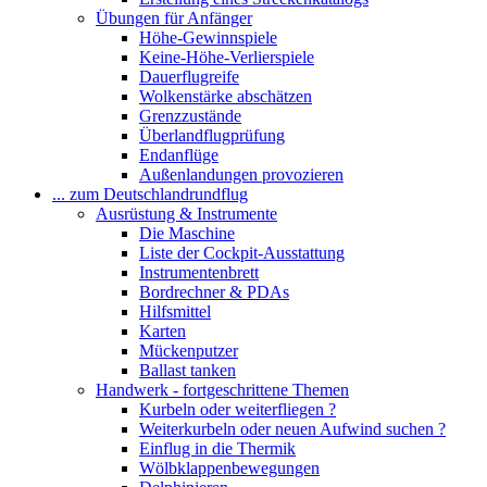
Übungen für Anfänger
Höhe-Gewinnspiele
Keine-Höhe-Verlierspiele
Dauerflugreife
Wolkenstärke abschätzen
Grenzzustände
Überlandflugprüfung
Endanflüge
Außenlandungen provozieren
... zum Deutschlandrundflug
Ausrüstung & Instrumente
Die Maschine
Liste der Cockpit-Ausstattung
Instrumentenbrett
Bordrechner & PDAs
Hilfsmittel
Karten
Mückenputzer
Ballast tanken
Handwerk - fortgeschrittene Themen
Kurbeln oder weiterfliegen ?
Weiterkurbeln oder neuen Aufwind suchen ?
Einflug in die Thermik
Wölbklappenbewegungen