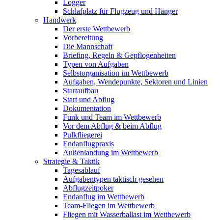
Logger
Schlafplatz für Flugzeug und Hänger
Handwerk
Der erste Wettbewerb
Vorbereitung
Die Mannschaft
Briefing, Regeln & Gepflogenheiten
Typen von Aufgaben
Selbstorganisation im Wettbewerb
Aufgaben, Wendepunkte, Sektoren und Linien
Startaufbau
Start und Abflug
Dokumentation
Funk und Team im Wettbewerb
Vor dem Abflug & beim Abflug
Pulkfliegerei
Endanflugpraxis
Außenlandung im Wettbewerb
Strategie & Taktik
Tagesablauf
Aufgabentypen taktisch gesehen
Abflugzeitpoker
Endanflug im Wettbewerb
Team-Fliegen im Wettbewerb
Fliegen mit Wasserballast im Wettbewerb