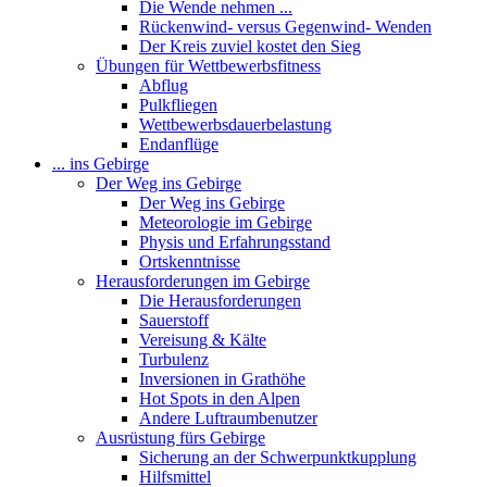
Die Wende nehmen ...
Rückenwind- versus Gegenwind- Wenden
Der Kreis zuviel kostet den Sieg
Übungen für Wettbewerbsfitness
Abflug
Pulkfliegen
Wettbewerbsdauerbelastung
Endanflüge
... ins Gebirge
Der Weg ins Gebirge
Der Weg ins Gebirge
Meteorologie im Gebirge
Physis und Erfahrungsstand
Ortskenntnisse
Herausforderungen im Gebirge
Die Herausforderungen
Sauerstoff
Vereisung & Kälte
Turbulenz
Inversionen in Grathöhe
Hot Spots in den Alpen
Andere Luftraumbenutzer
Ausrüstung fürs Gebirge
Sicherung an der Schwerpunktkupplung
Hilfsmittel