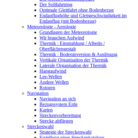
Der Sollfahrtring
Optimale Gleitfahrt ohne Bodenbezug
Endanflughöhe und Gleitgeschwindigkeit im
Endanflug (mit Bodenbezug)
Meteorologie - Aerologie
Grundlagen der Meteorologie
Wir brauchen Aufwind
Thermik : Einstrahlung / Albedo /
Oberflächengestalt
Thermik : Bodeninversion & Auslösung
Vertikale Organisation der Thermik
Laterale Organisation der Thermik
Hangaufwind
Lee-Wellen
Andere Wellen
Rotoren
Navigation
Navigation an sich
Bezugssystem Erde
Karten
Streckenvorbereitung
Strecke abfliegen
Streckenwahl
Strategie der Streckenwahl
Erstellung eines Streckenkatalogs