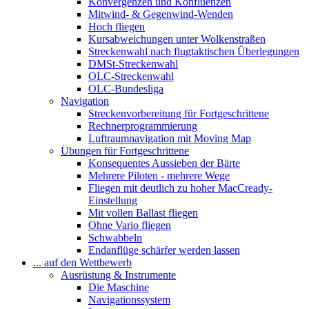
Konvergenzen und Konfluenzen
Mitwind- & Gegenwind-Wenden
Hoch fliegen
Kursabweichungen unter Wolkenstraßen
Streckenwahl nach flugtaktischen Überlegungen
DMSt-Streckenwahl
OLC-Streckenwahl
OLC-Bundesliga
Navigation
Streckenvorbereitung für Fortgeschrittene
Rechnerprogrammierung
Luftraumnavigation mit Moving Map
Übungen für Fortgeschrittene
Konsequentes Aussieben der Bärte
Mehrere Piloten - mehrere Wege
Fliegen mit deutlich zu hoher MacCready-
Einstellung
Mit vollen Ballast fliegen
Ohne Vario fliegen
Schwabbeln
Endanflüge schärfer werden lassen
... auf den Wettbewerb
Ausrüstung & Instrumente
Die Maschine
Navigationssystem