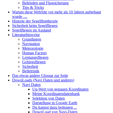
Behörden und Flugsicherung
Tips & Tricks
Warum diese WebSite vor mehr als 10 Jahren aufgebaut
wurde ....
Historie der Segelflugtheorie
Sicherheit beim Segelfliegen
Segelfliegen im Ausland
Literaturhinweise
Grundlagen
Navigation
Meteorologie
Human Factors
Leistungsfliegen
Gebirgsfliegen
Sicherheit
Belletristik
Das etwas andere Glossar zur Seite
DownLoads (Navi Daten und anderes)
Navi Daten
Un-Wert von genauen Koordinaten
Meine Koordinatendatenbank
Selektion von Daten
Darstellung in Google Earth
Du kannst dazu beitragen ...
DownLoad von Navi-Daten