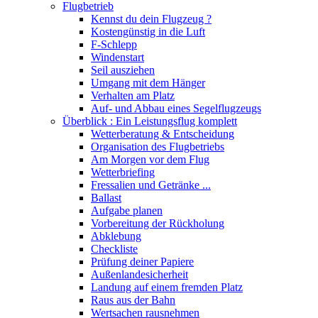
Flugbetrieb
Kennst du dein Flugzeug ?
Kostengünstig in die Luft
F-Schlepp
Windenstart
Seil ausziehen
Umgang mit dem Hänger
Verhalten am Platz
Auf- und Abbau eines Segelflugzeugs
Überblick : Ein Leistungsflug komplett
Wetterberatung & Entscheidung
Organisation des Flugbetriebs
Am Morgen vor dem Flug
Wetterbriefing
Fressalien und Getränke ...
Ballast
Aufgabe planen
Vorbereitung der Rückholung
Abklebung
Checkliste
Prüfung deiner Papiere
Außenlandesicherheit
Landung auf einem fremden Platz
Raus aus der Bahn
Wertsachen rausnehmen