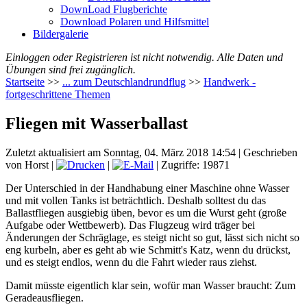
DownLoad Flugberichte
Download Polaren und Hilfsmittel
Bildergalerie
Einloggen oder Registrieren ist nicht notwendig. Alle Daten und
Übungen sind frei zugänglich.
Startseite
>>
... zum Deutschlandrundflug
>>
Handwerk -
fortgeschrittene Themen
Fliegen mit Wasserballast
Zuletzt aktualisiert am Sonntag, 04. März 2018 14:54
|
Geschrieben
von Horst
|
|
| Zugriffe: 19871
Der Unterschied in der Handhabung einer Maschine ohne Wasser
und mit vollen Tanks ist beträchtlich. Deshalb solltest du das
Ballastfliegen ausgiebig üben, bevor es um die Wurst geht (große
Aufgabe oder Wettbewerb). Das Flugzeug wird träger bei
Änderungen der Schräglage, es steigt nicht so gut, lässt sich nicht so
eng kurbeln, aber es geht ab wie Schmitt's Katz, wenn du drückst,
und es steigt endlos, wenn du die Fahrt wieder raus ziehst.
Damit müsste eigentlich klar sein, wofür man Wasser braucht: Zum
Geradeausfliegen.