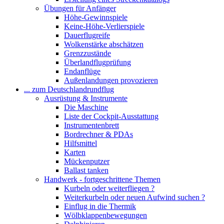
Übungen für Anfänger
Höhe-Gewinnspiele
Keine-Höhe-Verlierspiele
Dauerflugreife
Wolkenstärke abschätzen
Grenzzustände
Überlandflugprüfung
Endanflüge
Außenlandungen provozieren
... zum Deutschlandrundflug
Ausrüstung & Instrumente
Die Maschine
Liste der Cockpit-Ausstattung
Instrumentenbrett
Bordrechner & PDAs
Hilfsmittel
Karten
Mückenputzer
Ballast tanken
Handwerk - fortgeschrittene Themen
Kurbeln oder weiterfliegen ?
Weiterkurbeln oder neuen Aufwind suchen ?
Einflug in die Thermik
Wölbklappenbewegungen