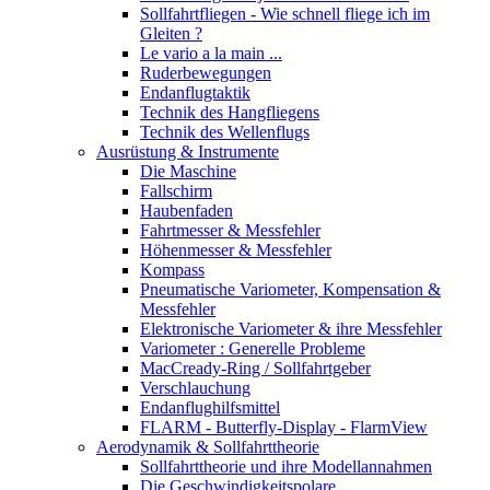
Sollfahrtfliegen - Wie schnell fliege ich im
Gleiten ?
Le vario a la main ...
Ruderbewegungen
Endanflugtaktik
Technik des Hangfliegens
Technik des Wellenflugs
Ausrüstung & Instrumente
Die Maschine
Fallschirm
Haubenfaden
Fahrtmesser & Messfehler
Höhenmesser & Messfehler
Kompass
Pneumatische Variometer, Kompensation &
Messfehler
Elektronische Variometer & ihre Messfehler
Variometer : Generelle Probleme
MacCready-Ring / Sollfahrtgeber
Verschlauchung
Endanflughilfsmittel
FLARM - Butterfly-Display - FlarmView
Aerodynamik & Sollfahrttheorie
Sollfahrttheorie und ihre Modellannahmen
Die Geschwindigkeitspolare