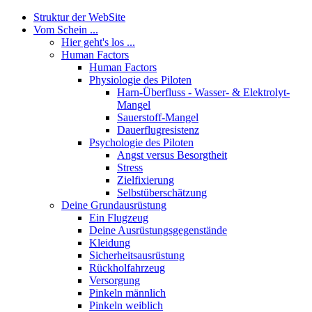
Struktur der WebSite
Vom Schein ...
Hier geht's los ...
Human Factors
Human Factors
Physiologie des Piloten
Harn-Überfluss - Wasser- & Elektrolyt-
Mangel
Sauerstoff-Mangel
Dauerflugresistenz
Psychologie des Piloten
Angst versus Besorgtheit
Stress
Zielfixierung
Selbstüberschätzung
Deine Grundausrüstung
Ein Flugzeug
Deine Ausrüstungsgegenstände
Kleidung
Sicherheitsausrüstung
Rückholfahrzeug
Versorgung
Pinkeln männlich
Pinkeln weiblich