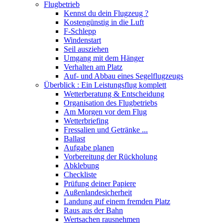
Flugbetrieb
Kennst du dein Flugzeug ?
Kostengünstig in die Luft
F-Schlepp
Windenstart
Seil ausziehen
Umgang mit dem Hänger
Verhalten am Platz
Auf- und Abbau eines Segelflugzeugs
Überblick : Ein Leistungsflug komplett
Wetterberatung & Entscheidung
Organisation des Flugbetriebs
Am Morgen vor dem Flug
Wetterbriefing
Fressalien und Getränke ...
Ballast
Aufgabe planen
Vorbereitung der Rückholung
Abklebung
Checkliste
Prüfung deiner Papiere
Außenlandesicherheit
Landung auf einem fremden Platz
Raus aus der Bahn
Wertsachen rausnehmen