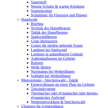
Sauerstoff
Warme Schuhe & warme Kleidung
Sonnenschutz
Schlafplatz für Flugzeug und Hänger
Handwerk
Briefing
Technik des Hangfliegens
Taktik des Hangfliegens
Starkwindfliegen
Grate überqueren
Gegen die niedrig stehende Sonne
Landung bei Starkwind
Landung in unlandbarem Gelände
Außenlandungen im Gebirge
Rotoren
Welle fliegen
Navigation bei Wellenflügen
Sollfahrt bei Wellenflügen
Meteorologie - Streckenwahl - Taktik
Eingewöhnung an einen Platz im Gebirge
Talwindsysteme
Thermischer oder dynamischer oder thermo-
dynamischer Aufwind
Wetterentwicklung & Streckenwahl
Übungen für Gebirgsfitness