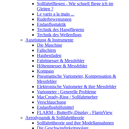
Sollfahrtfliegen - Wie schnell fliege ich im
Gleiten ?
Le vario a la main ...
Ruderbewegungen
Endanflugtaktik
Technik des Hangfliegens
Technik des Wellenflugs
Ausrüstung & Instrumente
Die Maschine
Fallschirm
Haubenfaden
Fahrtmesser & Messfehler
Höhenmesser & Messfehler
Kompass
Pneumatische Variometer, Kompensation &
Messfehler
Elektronische Variometer & ihre Messfehler
Variometer : Generelle Probleme
MacCready-Ring / Sollfahrtgeber
Verschlauchung
Endanflughilfsmittel
FLARM - Butterfly-Display - FlarmView
Aerodynamik & Sollfahrttheorie
Sollfahrttheorie und ihre Modellannahmen
Die Geschwindigkeitspolare