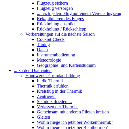
Flugzeug sichern
Flugzeug versorgen
... nach jedem Flug auf einem Vereinsflugzeug
Rekapitulieren des Fluges
Rückholung anstoßen
Rückholung / Rückschlepp
Vorbereitungen auf die nächste Saison
Cockpit-Check
Tuning
Daten
Instrumentbedienung
Meteorologie
Geographie- und Kartenstudium
... zu den Diamanten
Handwerk - Grundausbildung
In die Thermik
Thermik erfühlen
Kreisflug in der Thermik
Zentrieren
Sei nie zufrieden ...
Verlassen der Thermik
Gemeinsam mit anderen Piloten kreisen
Gleiten
Wohin fliege ich jetzt bei Wolkenthermik?
Wohin fliege ich jetzt bei Blauthermik?