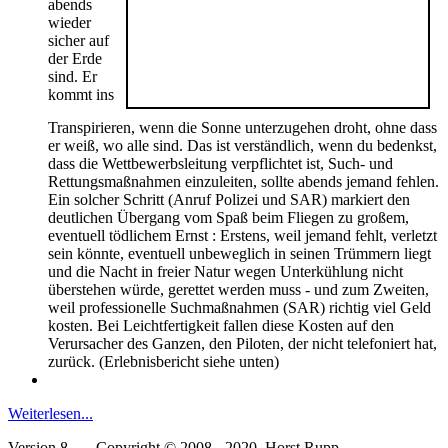
abends
wieder
sicher auf
der Erde
sind. Er
kommt ins
Transpirieren, wenn die Sonne unterzugehen droht, ohne dass
er weiß, wo alle sind. Das ist verständlich, wenn du bedenkst,
dass die Wettbewerbsleitung verpflichtet ist, Such- und
Rettungsmaßnahmen einzuleiten, sollte abends jemand fehlen.
Ein solcher Schritt (Anruf Polizei und SAR) markiert den
deutlichen Übergang vom Spaß beim Fliegen zu großem,
eventuell tödlichem Ernst : Erstens, weil jemand fehlt, verletzt
sein könnte, eventuell unbeweglich in seinen Trümmern liegt
und die Nacht in freier Natur wegen Unterkühlung nicht
überstehen würde, gerettet werden muss - und zum Zweiten,
weil professionelle Suchmaßnahmen (SAR) richtig viel Geld
kosten. Bei Leichtfertigkeit fallen diese Kosten auf den
Verursacher des Ganzen, den Piloten, der nicht telefoniert hat,
zurück. (Erlebnisbericht siehe unten)
Weiterlesen...
Version 8 ---- Copyright © 2008 - 2020 Horst Rupp