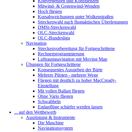
Konvergenzen und Konfluenzen
Mitwind- & Gegenwind-Wenden
Hoch fliegen
Kursabweichungen unter Wolkenstraßen
Streckenwahl nach flugtaktischen Überlegungen
DMSt-Streckenwahl
OLC-Streckenwahl
OLC-Bundesliga
Navigation
Streckenvorbereitung für Fortgeschrittene
Rechnerprogrammierung
Luftraumnavigation mit Moving Map
Übungen für Fortgeschrittene
Konsequentes Aussieben der Bärte
Mehrere Piloten - mehrere Wege
Fliegen mit deutlich zu hoher MacCready-
Einstellung
Mit vollen Ballast fliegen
Ohne Vario fliegen
Schwabbeln
Endanflüge schärfer werden lassen
... auf den Wettbewerb
Ausrüstung & Instrumente
Die Maschine
Navigationssystem