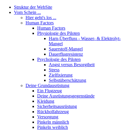
Struktur der WebSite
Vom Schein ...
Hier geht's los ...
Human Factors
Human Factors
Physiologie des Piloten
Harn-Überfluss - Wasser- & Elektrolyt-
Mangel
Sauerstoff-Mangel
Dauerflugresistenz
Psychologie des Piloten
Angst versus Besorgtheit
Stress
Zielfixierung
Selbstüberschätzung
Deine Grundausrüstung
Ein Flugzeug
Deine Ausrüstungsgegenstände
Kleidung
Sicherheitsausrüstung
Rückholfahrzeug
Versorgung
Pinkeln männlich
Pinkeln weiblich