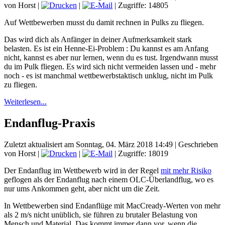
von Horst
|
|
| Zugriffe: 14805
Auf Wettbewerben musst du damit rechnen in Pulks zu fliegen.
Das wird dich als Anfänger in deiner Aufmerksamkeit stark
belasten. Es ist ein Henne-Ei-Problem : Du kannst es am Anfang
nicht, kannst es aber nur lernen, wenn du es tust. Irgendwann musst
du im Pulk fliegen. Es wird sich nicht vermeiden lassen und - mehr
noch - es ist manchmal wettbewerbstaktisch unklug, nicht im Pulk
zu fliegen.
Weiterlesen...
Endanflug-Praxis
Zuletzt aktualisiert am Sonntag, 04. März 2018 14:49
|
Geschrieben
von Horst
|
|
| Zugriffe: 18019
Der Endanflug im Wettbewerb wird in der Regel
mit mehr Risiko
geflogen als der Endanflug nach einem OLC-Überlandflug, wo es
nur ums Ankommen geht, aber nicht um die Zeit.
In Wettbewerben sind Endanflüge mit MacCready-Werten von mehr
als 2 m/s nicht unüblich, sie führen zu brutaler Belastung von
Mensch und Material. Das kommt immer dann vor, wenn die