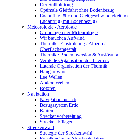
Der Sollfahrtring
Optimale Gleitfahrt ohne Bodenbezug
Endanflughöhe und Gleitgeschwindigkeit im
Endanflug (mit Bodenbezug)
Meteorologie - Aerologie
Grundlagen der Meteorologie
Wir brauchen Aufwind
Thermik : Einstrahlung / Albedo /
Oberflächengestalt
Thermik : Bodeninversion & Auslösung
Vertikale Organisation der Thermik
Laterale Organisation der Thermik
Hangaufwind
Lee-Wellen
Andere Wellen
Rotoren
Navigation
Navigation an sich
Bezugssystem Erde
Karten
Streckenvorbereitung
Strecke abfliegen
Streckenwahl
Strategie der Streckenwahl
Erstellung eines Streckenkatalogs