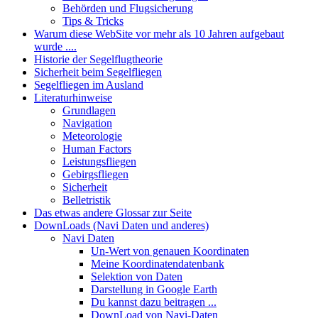
Behörden und Flugsicherung
Tips & Tricks
Warum diese WebSite vor mehr als 10 Jahren aufgebaut
wurde ....
Historie der Segelflugtheorie
Sicherheit beim Segelfliegen
Segelfliegen im Ausland
Literaturhinweise
Grundlagen
Navigation
Meteorologie
Human Factors
Leistungsfliegen
Gebirgsfliegen
Sicherheit
Belletristik
Das etwas andere Glossar zur Seite
DownLoads (Navi Daten und anderes)
Navi Daten
Un-Wert von genauen Koordinaten
Meine Koordinatendatenbank
Selektion von Daten
Darstellung in Google Earth
Du kannst dazu beitragen ...
DownLoad von Navi-Daten