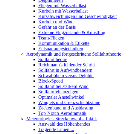
Delphinieren
Fliegen mit Wasserballast
Kurbeln mit Wasserballast
Kursabweichungen und Geschwindigkeit
Kurbeln und Wind
Gefahr an der Basis
Extreme Flugzustände & Kunstflug
Team-Fliegen
Kommunikation & Etikette
Entspannungstechniken
Aerodynamik und fortgeschrittene Sollfahrttheorie
Sollfahrttheorie
Reichmann's fehlender Schritt
Sollfahrt in Aufwindbändern
Schwabbbeln versus Delphin
Block-Speed
Sollfahrt bei starkem Wind
Sollfahrtfehlanzeigen
Optimaler Anstellwinkel
Winglets und Grenzschichtzäune
Zackenband und Ausblasung
Top-Notch-Aerodramatik
Meteorologie - Streckenwahl - Taktik
Auswahl des Höhenbandes
Tragende Linien ...