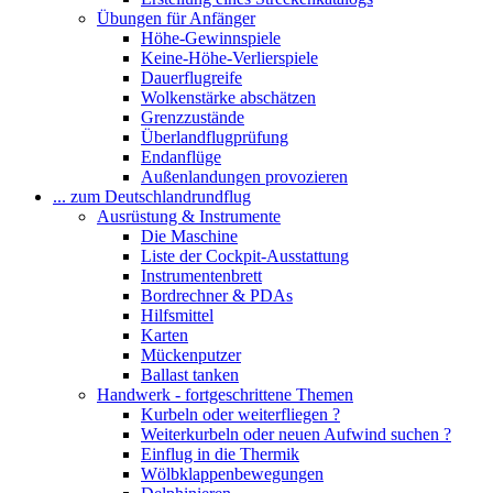
Übungen für Anfänger
Höhe-Gewinnspiele
Keine-Höhe-Verlierspiele
Dauerflugreife
Wolkenstärke abschätzen
Grenzzustände
Überlandflugprüfung
Endanflüge
Außenlandungen provozieren
... zum Deutschlandrundflug
Ausrüstung & Instrumente
Die Maschine
Liste der Cockpit-Ausstattung
Instrumentenbrett
Bordrechner & PDAs
Hilfsmittel
Karten
Mückenputzer
Ballast tanken
Handwerk - fortgeschrittene Themen
Kurbeln oder weiterfliegen ?
Weiterkurbeln oder neuen Aufwind suchen ?
Einflug in die Thermik
Wölbklappenbewegungen