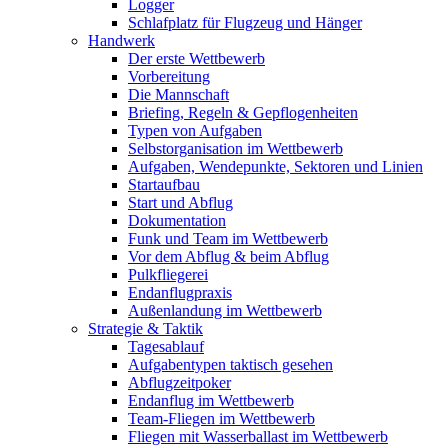
Logger
Schlafplatz für Flugzeug und Hänger
Handwerk
Der erste Wettbewerb
Vorbereitung
Die Mannschaft
Briefing, Regeln & Gepflogenheiten
Typen von Aufgaben
Selbstorganisation im Wettbewerb
Aufgaben, Wendepunkte, Sektoren und Linien
Startaufbau
Start und Abflug
Dokumentation
Funk und Team im Wettbewerb
Vor dem Abflug & beim Abflug
Pulkfliegerei
Endanflugpraxis
Außenlandung im Wettbewerb
Strategie & Taktik
Tagesablauf
Aufgabentypen taktisch gesehen
Abflugzeitpoker
Endanflug im Wettbewerb
Team-Fliegen im Wettbewerb
Fliegen mit Wasserballast im Wettbewerb