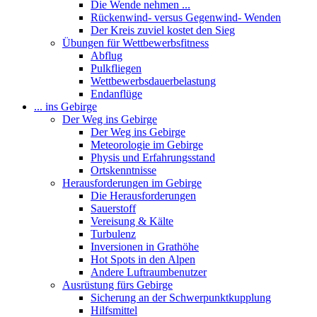
Die Wende nehmen ...
Rückenwind- versus Gegenwind- Wenden
Der Kreis zuviel kostet den Sieg
Übungen für Wettbewerbsfitness
Abflug
Pulkfliegen
Wettbewerbsdauerbelastung
Endanflüge
... ins Gebirge
Der Weg ins Gebirge
Der Weg ins Gebirge
Meteorologie im Gebirge
Physis und Erfahrungsstand
Ortskenntnisse
Herausforderungen im Gebirge
Die Herausforderungen
Sauerstoff
Vereisung & Kälte
Turbulenz
Inversionen in Grathöhe
Hot Spots in den Alpen
Andere Luftraumbenutzer
Ausrüstung fürs Gebirge
Sicherung an der Schwerpunktkupplung
Hilfsmittel