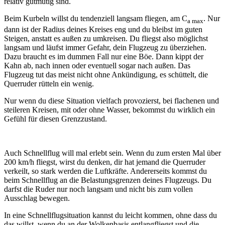
relativ gutmütig sind.
Beim Kurbeln willst du tendenziell langsam fliegen, am C
. Nur
a max
dann ist der Radius deines Kreises eng und du bleibst im guten
Steigen, anstatt es außen zu umkreisen. Du fliegst also möglichst
langsam und läufst immer Gefahr, dein Flugzeug zu überziehen.
Dazu braucht es im dummen Fall nur eine Böe. Dann kippt der
Kahn ab, nach innen oder eventuell sogar nach außen. Das
Flugzeug tut das meist nicht ohne Ankündigung, es schüttelt, die
Querruder rütteln ein wenig.
Nur wenn du diese Situation vielfach provozierst, bei flachenen und
steileren Kreisen, mit oder ohne Wasser, bekommst du wirklich ein
Gefühl für diesen Grenzzustand.
Auch Schnellflug will mal erlebt sein. Wenn du zum ersten Mal über
200 km/h fliegst, wirst du denken, dir hat jemand die Querruder
verkeilt, so stark werden die Luftkräfte. Andererseits kommst du
beim Schnellflug an die Belastungsgrenzen deines Flugzeugs. Du
darfst die Ruder nur noch langsam und nicht bis zum vollen
Ausschlag bewegen.
In eine Schnellflugsituation kannst du leicht kommen, ohne dass du
das willst, wenn du an der Wolkenbasis entlangfliegst und die