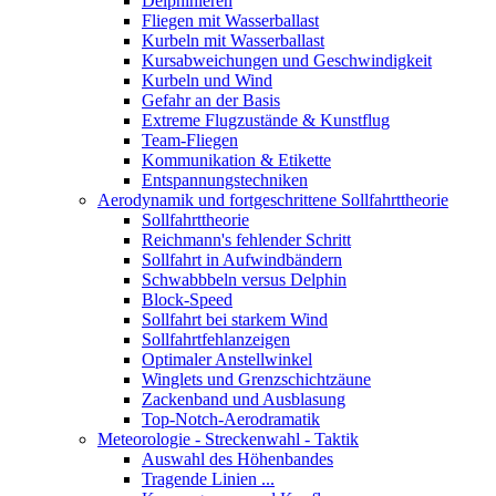
Delphinieren
Fliegen mit Wasserballast
Kurbeln mit Wasserballast
Kursabweichungen und Geschwindigkeit
Kurbeln und Wind
Gefahr an der Basis
Extreme Flugzustände & Kunstflug
Team-Fliegen
Kommunikation & Etikette
Entspannungstechniken
Aerodynamik und fortgeschrittene Sollfahrttheorie
Sollfahrttheorie
Reichmann's fehlender Schritt
Sollfahrt in Aufwindbändern
Schwabbbeln versus Delphin
Block-Speed
Sollfahrt bei starkem Wind
Sollfahrtfehlanzeigen
Optimaler Anstellwinkel
Winglets und Grenzschichtzäune
Zackenband und Ausblasung
Top-Notch-Aerodramatik
Meteorologie - Streckenwahl - Taktik
Auswahl des Höhenbandes
Tragende Linien ...