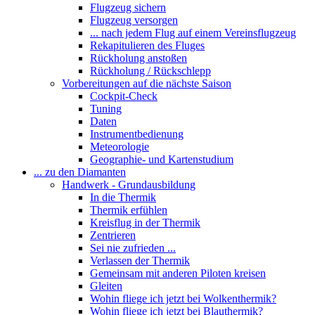
Flugzeug sichern
Flugzeug versorgen
... nach jedem Flug auf einem Vereinsflugzeug
Rekapitulieren des Fluges
Rückholung anstoßen
Rückholung / Rückschlepp
Vorbereitungen auf die nächste Saison
Cockpit-Check
Tuning
Daten
Instrumentbedienung
Meteorologie
Geographie- und Kartenstudium
... zu den Diamanten
Handwerk - Grundausbildung
In die Thermik
Thermik erfühlen
Kreisflug in der Thermik
Zentrieren
Sei nie zufrieden ...
Verlassen der Thermik
Gemeinsam mit anderen Piloten kreisen
Gleiten
Wohin fliege ich jetzt bei Wolkenthermik?
Wohin fliege ich jetzt bei Blauthermik?