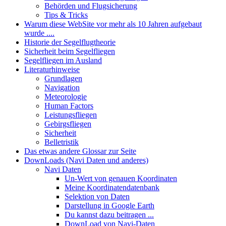
Behörden und Flugsicherung
Tips & Tricks
Warum diese WebSite vor mehr als 10 Jahren aufgebaut
wurde ....
Historie der Segelflugtheorie
Sicherheit beim Segelfliegen
Segelfliegen im Ausland
Literaturhinweise
Grundlagen
Navigation
Meteorologie
Human Factors
Leistungsfliegen
Gebirgsfliegen
Sicherheit
Belletristik
Das etwas andere Glossar zur Seite
DownLoads (Navi Daten und anderes)
Navi Daten
Un-Wert von genauen Koordinaten
Meine Koordinatendatenbank
Selektion von Daten
Darstellung in Google Earth
Du kannst dazu beitragen ...
DownLoad von Navi-Daten