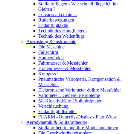
Sollfahrtfliegen - Wie schnell fliege ich im
Gleiten ?
Le vario a la main ...
Ruderbewegungen
Endanflugtaktik
Technik des Hangfliegens
Technik des Wellenflugs
Ausrüstung & Instrumente
Die Maschine
Fallschirm
Haubenfaden
Fahrtmesser & Messfehler
Höhenmesser & Messfehler
Kompass
Pneumatische Variometer, Kompensation &
Messfehler
Elektronische Variometer & ihre Messfehler
Variometer : Generelle Probleme
MacCready-Ring / Sollfahrtgeber
Verschlauchung
Endanflughilfsmittel
FLARM - Butterfly-Display - FlarmView
Aerodynamik & Sollfahrttheorie
Sollfahrttheorie und ihre Modellannahmen
Die Geschwindigkeitspolare