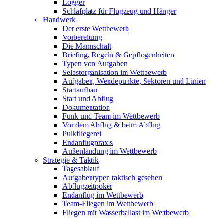
Logger
Schlafplatz für Flugzeug und Hänger
Handwerk
Der erste Wettbewerb
Vorbereitung
Die Mannschaft
Briefing, Regeln & Gepflogenheiten
Typen von Aufgaben
Selbstorganisation im Wettbewerb
Aufgaben, Wendepunkte, Sektoren und Linien
Startaufbau
Start und Abflug
Dokumentation
Funk und Team im Wettbewerb
Vor dem Abflug & beim Abflug
Pulkfliegerei
Endanflugpraxis
Außenlandung im Wettbewerb
Strategie & Taktik
Tagesablauf
Aufgabentypen taktisch gesehen
Abflugzeitpoker
Endanflug im Wettbewerb
Team-Fliegen im Wettbewerb
Fliegen mit Wasserballast im Wettbewerb