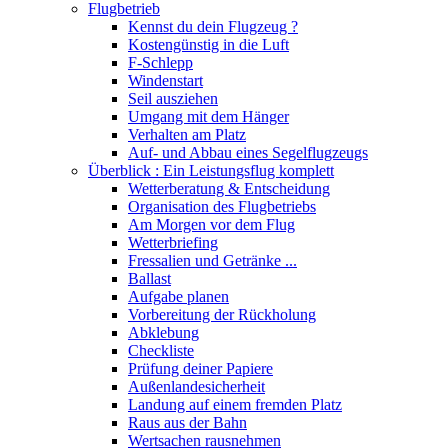
Flugbetrieb
Kennst du dein Flugzeug ?
Kostengünstig in die Luft
F-Schlepp
Windenstart
Seil ausziehen
Umgang mit dem Hänger
Verhalten am Platz
Auf- und Abbau eines Segelflugzeugs
Überblick : Ein Leistungsflug komplett
Wetterberatung & Entscheidung
Organisation des Flugbetriebs
Am Morgen vor dem Flug
Wetterbriefing
Fressalien und Getränke ...
Ballast
Aufgabe planen
Vorbereitung der Rückholung
Abklebung
Checkliste
Prüfung deiner Papiere
Außenlandesicherheit
Landung auf einem fremden Platz
Raus aus der Bahn
Wertsachen rausnehmen