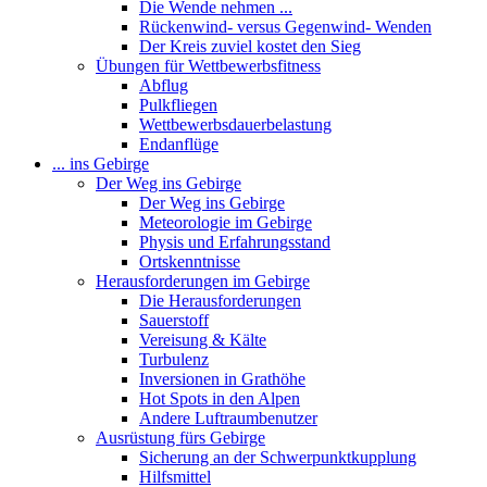
Die Wende nehmen ...
Rückenwind- versus Gegenwind- Wenden
Der Kreis zuviel kostet den Sieg
Übungen für Wettbewerbsfitness
Abflug
Pulkfliegen
Wettbewerbsdauerbelastung
Endanflüge
... ins Gebirge
Der Weg ins Gebirge
Der Weg ins Gebirge
Meteorologie im Gebirge
Physis und Erfahrungsstand
Ortskenntnisse
Herausforderungen im Gebirge
Die Herausforderungen
Sauerstoff
Vereisung & Kälte
Turbulenz
Inversionen in Grathöhe
Hot Spots in den Alpen
Andere Luftraumbenutzer
Ausrüstung fürs Gebirge
Sicherung an der Schwerpunktkupplung
Hilfsmittel