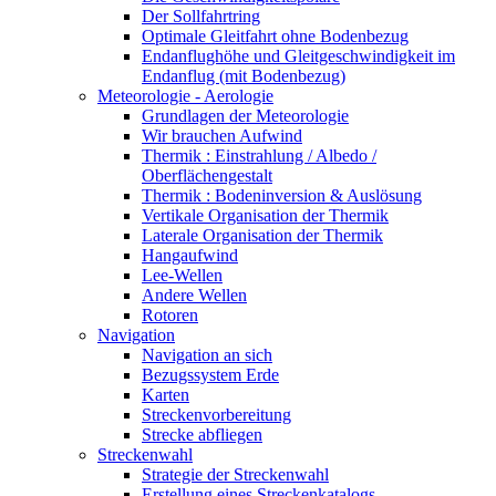
Der Sollfahrtring
Optimale Gleitfahrt ohne Bodenbezug
Endanflughöhe und Gleitgeschwindigkeit im
Endanflug (mit Bodenbezug)
Meteorologie - Aerologie
Grundlagen der Meteorologie
Wir brauchen Aufwind
Thermik : Einstrahlung / Albedo /
Oberflächengestalt
Thermik : Bodeninversion & Auslösung
Vertikale Organisation der Thermik
Laterale Organisation der Thermik
Hangaufwind
Lee-Wellen
Andere Wellen
Rotoren
Navigation
Navigation an sich
Bezugssystem Erde
Karten
Streckenvorbereitung
Strecke abfliegen
Streckenwahl
Strategie der Streckenwahl
Erstellung eines Streckenkatalogs