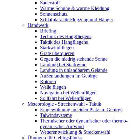
Sauerstoff
Warme Schuhe & warme Kleidung
Sonnenschutz
Schlafplatz für Flugzeug und Hänger
Handwerk
Briefing
Technik des Hangfliegens
Taktik des Hangfliegens
Starkwindfliegen
Grate überqueren
Gegen die niedrig stehende Sonne
Landung bei Starkwind
Landung in unlandbarem Gelände
Außenlandungen im Gebirge
Rotoren
Welle fliegen
Navigation bei Wellenflügen
Sollfahrt bei Wellenflügen
Meteorologie - Streckenwahl - Taktik
Eingewöhnung an einen Platz im Gebirge
Talwindsysteme
Thermischer oder dynamischer oder thermo-
dynamischer Aufwind
Wetterentwicklung & Streckenwahl
Übungen für Gebirgsfitness