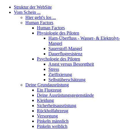
Struktur der WebSite
Vom Schein ...
Hier geht's los ...
Human Factors
Human Factors
Physiologie des Piloten
Harn-Überfluss - Wasser- & Elektrolyt-
Mangel
Sauerstoff-Mangel
Dauerflugresistenz
Psychologie des Piloten
Angst versus Besorgtheit
Stress
Zielfixierung
Selbstüberschätzung
Deine Grundausrüstung
Ein Flugzeug
Deine Ausrüstungsgegenstände
Kleidung
Sicherheitsausrüstung
Rückholfahrzeug
Versorgung
Pinkeln männlich
Pinkeln weiblich