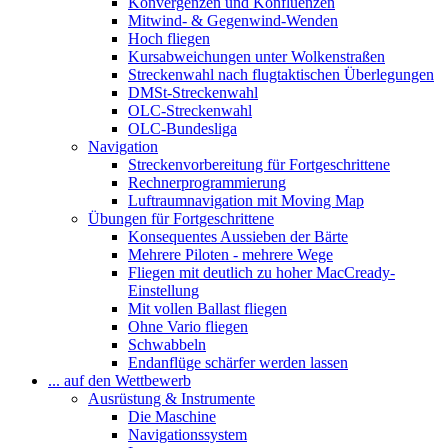
Konvergenzen und Konfluenzen
Mitwind- & Gegenwind-Wenden
Hoch fliegen
Kursabweichungen unter Wolkenstraßen
Streckenwahl nach flugtaktischen Überlegungen
DMSt-Streckenwahl
OLC-Streckenwahl
OLC-Bundesliga
Navigation
Streckenvorbereitung für Fortgeschrittene
Rechnerprogrammierung
Luftraumnavigation mit Moving Map
Übungen für Fortgeschrittene
Konsequentes Aussieben der Bärte
Mehrere Piloten - mehrere Wege
Fliegen mit deutlich zu hoher MacCready-
Einstellung
Mit vollen Ballast fliegen
Ohne Vario fliegen
Schwabbeln
Endanflüge schärfer werden lassen
... auf den Wettbewerb
Ausrüstung & Instrumente
Die Maschine
Navigationssystem