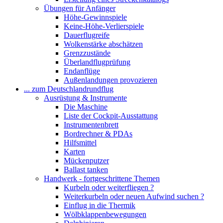
Übungen für Anfänger
Höhe-Gewinnspiele
Keine-Höhe-Verlierspiele
Dauerflugreife
Wolkenstärke abschätzen
Grenzzustände
Überlandflugprüfung
Endanflüge
Außenlandungen provozieren
... zum Deutschlandrundflug
Ausrüstung & Instrumente
Die Maschine
Liste der Cockpit-Ausstattung
Instrumentenbrett
Bordrechner & PDAs
Hilfsmittel
Karten
Mückenputzer
Ballast tanken
Handwerk - fortgeschrittene Themen
Kurbeln oder weiterfliegen ?
Weiterkurbeln oder neuen Aufwind suchen ?
Einflug in die Thermik
Wölbklappenbewegungen