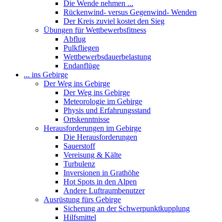
Die Wende nehmen ...
Rückenwind- versus Gegenwind- Wenden
Der Kreis zuviel kostet den Sieg
Übungen für Wettbewerbsfitness
Abflug
Pulkfliegen
Wettbewerbsdauerbelastung
Endanflüge
... ins Gebirge
Der Weg ins Gebirge
Der Weg ins Gebirge
Meteorologie im Gebirge
Physis und Erfahrungsstand
Ortskenntnisse
Herausforderungen im Gebirge
Die Herausforderungen
Sauerstoff
Vereisung & Kälte
Turbulenz
Inversionen in Grathöhe
Hot Spots in den Alpen
Andere Luftraumbenutzer
Ausrüstung fürs Gebirge
Sicherung an der Schwerpunktkupplung
Hilfsmittel