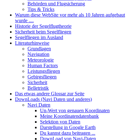
Behörden und Flugsicherung
Tips & Tricks
Warum diese WebSite vor mehr als 10 Jahren aufgebaut
wurde ....
Historie der Segelflugtheorie
Sicherheit beim Segelfliegen
Segelfliegen im Ausland
Literaturhinweise
Grundlagen
Navigation
Meteorologie
Human Factors
Leistungsfliegen
Gebirgsfliegen
Sicherheit
Belletristik
Das etwas andere Glossar zur Seite
DownLoads (Navi Daten und anderes)
Navi Daten
Un-Wert von genauen Koordinaten
Meine Koordinatendatenbank
Selektion von Daten
Darstellung in Google Earth
Du kannst dazu beitragen ...
DownLoad von Navi-Daten