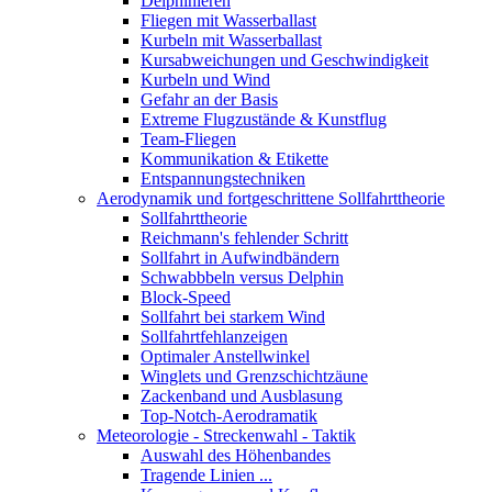
Delphinieren
Fliegen mit Wasserballast
Kurbeln mit Wasserballast
Kursabweichungen und Geschwindigkeit
Kurbeln und Wind
Gefahr an der Basis
Extreme Flugzustände & Kunstflug
Team-Fliegen
Kommunikation & Etikette
Entspannungstechniken
Aerodynamik und fortgeschrittene Sollfahrttheorie
Sollfahrttheorie
Reichmann's fehlender Schritt
Sollfahrt in Aufwindbändern
Schwabbbeln versus Delphin
Block-Speed
Sollfahrt bei starkem Wind
Sollfahrtfehlanzeigen
Optimaler Anstellwinkel
Winglets und Grenzschichtzäune
Zackenband und Ausblasung
Top-Notch-Aerodramatik
Meteorologie - Streckenwahl - Taktik
Auswahl des Höhenbandes
Tragende Linien ...