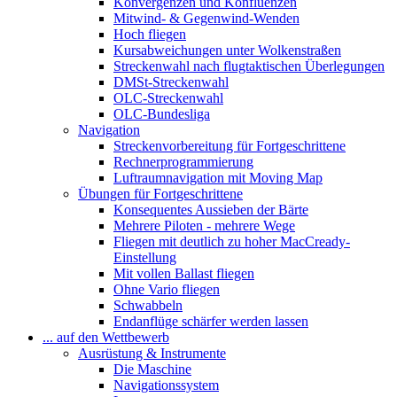
Konvergenzen und Konfluenzen
Mitwind- & Gegenwind-Wenden
Hoch fliegen
Kursabweichungen unter Wolkenstraßen
Streckenwahl nach flugtaktischen Überlegungen
DMSt-Streckenwahl
OLC-Streckenwahl
OLC-Bundesliga
Navigation
Streckenvorbereitung für Fortgeschrittene
Rechnerprogrammierung
Luftraumnavigation mit Moving Map
Übungen für Fortgeschrittene
Konsequentes Aussieben der Bärte
Mehrere Piloten - mehrere Wege
Fliegen mit deutlich zu hoher MacCready-
Einstellung
Mit vollen Ballast fliegen
Ohne Vario fliegen
Schwabbeln
Endanflüge schärfer werden lassen
... auf den Wettbewerb
Ausrüstung & Instrumente
Die Maschine
Navigationssystem