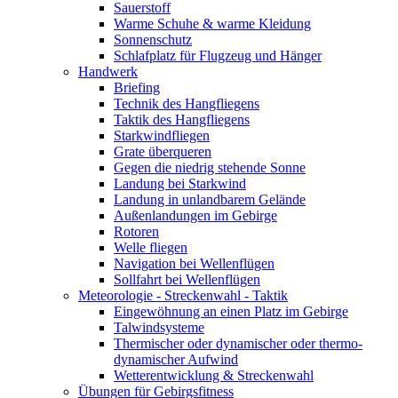
Sauerstoff
Warme Schuhe & warme Kleidung
Sonnenschutz
Schlafplatz für Flugzeug und Hänger
Handwerk
Briefing
Technik des Hangfliegens
Taktik des Hangfliegens
Starkwindfliegen
Grate überqueren
Gegen die niedrig stehende Sonne
Landung bei Starkwind
Landung in unlandbarem Gelände
Außenlandungen im Gebirge
Rotoren
Welle fliegen
Navigation bei Wellenflügen
Sollfahrt bei Wellenflügen
Meteorologie - Streckenwahl - Taktik
Eingewöhnung an einen Platz im Gebirge
Talwindsysteme
Thermischer oder dynamischer oder thermo-
dynamischer Aufwind
Wetterentwicklung & Streckenwahl
Übungen für Gebirgsfitness