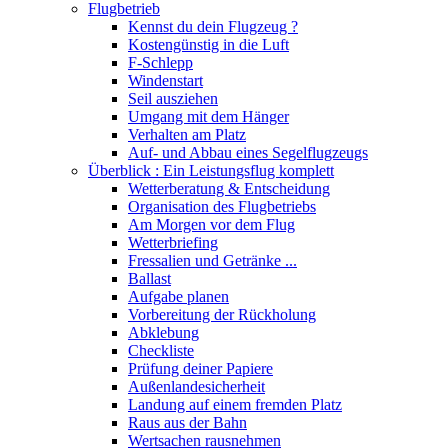
Flugbetrieb
Kennst du dein Flugzeug ?
Kostengünstig in die Luft
F-Schlepp
Windenstart
Seil ausziehen
Umgang mit dem Hänger
Verhalten am Platz
Auf- und Abbau eines Segelflugzeugs
Überblick : Ein Leistungsflug komplett
Wetterberatung & Entscheidung
Organisation des Flugbetriebs
Am Morgen vor dem Flug
Wetterbriefing
Fressalien und Getränke ...
Ballast
Aufgabe planen
Vorbereitung der Rückholung
Abklebung
Checkliste
Prüfung deiner Papiere
Außenlandesicherheit
Landung auf einem fremden Platz
Raus aus der Bahn
Wertsachen rausnehmen