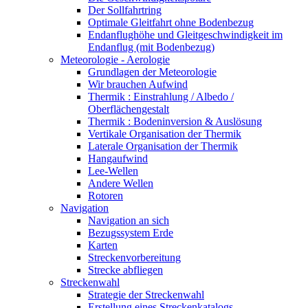
Der Sollfahrtring
Optimale Gleitfahrt ohne Bodenbezug
Endanflughöhe und Gleitgeschwindigkeit im
Endanflug (mit Bodenbezug)
Meteorologie - Aerologie
Grundlagen der Meteorologie
Wir brauchen Aufwind
Thermik : Einstrahlung / Albedo /
Oberflächengestalt
Thermik : Bodeninversion & Auslösung
Vertikale Organisation der Thermik
Laterale Organisation der Thermik
Hangaufwind
Lee-Wellen
Andere Wellen
Rotoren
Navigation
Navigation an sich
Bezugssystem Erde
Karten
Streckenvorbereitung
Strecke abfliegen
Streckenwahl
Strategie der Streckenwahl
Erstellung eines Streckenkatalogs