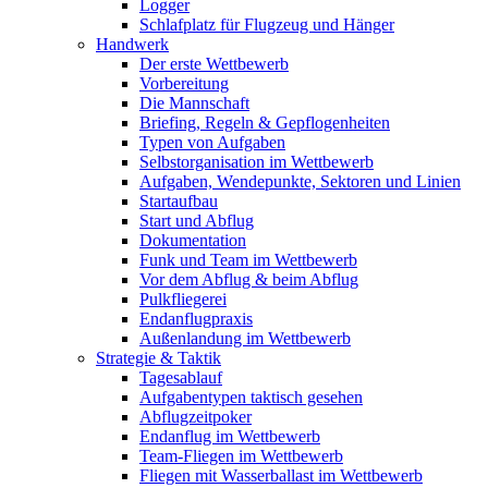
Logger
Schlafplatz für Flugzeug und Hänger
Handwerk
Der erste Wettbewerb
Vorbereitung
Die Mannschaft
Briefing, Regeln & Gepflogenheiten
Typen von Aufgaben
Selbstorganisation im Wettbewerb
Aufgaben, Wendepunkte, Sektoren und Linien
Startaufbau
Start und Abflug
Dokumentation
Funk und Team im Wettbewerb
Vor dem Abflug & beim Abflug
Pulkfliegerei
Endanflugpraxis
Außenlandung im Wettbewerb
Strategie & Taktik
Tagesablauf
Aufgabentypen taktisch gesehen
Abflugzeitpoker
Endanflug im Wettbewerb
Team-Fliegen im Wettbewerb
Fliegen mit Wasserballast im Wettbewerb