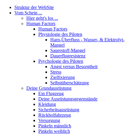
Struktur der WebSite
Vom Schein ...
Hier geht's los ...
Human Factors
Human Factors
Physiologie des Piloten
Harn-Überfluss - Wasser- & Elektrolyt-
Mangel
Sauerstoff-Mangel
Dauerflugresistenz
Psychologie des Piloten
Angst versus Besorgtheit
Stress
Zielfixierung
Selbstüberschätzung
Deine Grundausrüstung
Ein Flugzeug
Deine Ausrüstungsgegenstände
Kleidung
Sicherheitsausrüstung
Rückholfahrzeug
Versorgung
Pinkeln männlich
Pinkeln weiblich