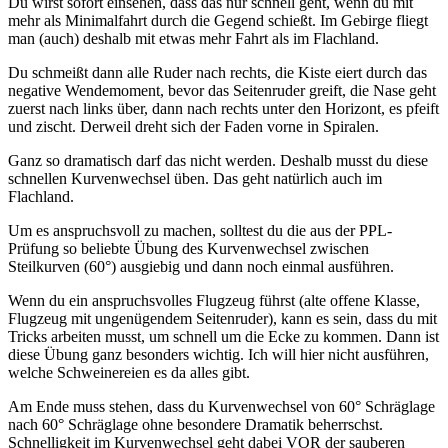
Du wirst sofort einsehen, dass das nur schnell geht, wenn du mit
mehr als Minimalfahrt durch die Gegend schießt. Im Gebirge fliegt
man (auch) deshalb mit etwas mehr Fahrt als im Flachland.
Du schmeißt dann alle Ruder nach rechts, die Kiste eiert durch das
negative Wendemoment, bevor das Seitenruder greift, die Nase geht
zuerst nach links über, dann nach rechts unter den Horizont, es pfeift
und zischt. Derweil dreht sich der Faden vorne in Spiralen.
Ganz so dramatisch darf das nicht werden. Deshalb musst du diese
schnellen Kurvenwechsel üben. Das geht natürlich auch im
Flachland.
Um es anspruchsvoll zu machen, solltest du die aus der PPL-
Prüfung so beliebte Übung des Kurvenwechsel zwischen
Steilkurven (60°) ausgiebig und dann noch einmal ausführen.
Wenn du ein anspruchsvolles Flugzeug führst (alte offene Klasse,
Flugzeug mit ungenügendem Seitenruder), kann es sein, dass du mit
Tricks arbeiten musst, um schnell um die Ecke zu kommen. Dann ist
diese Übung ganz besonders wichtig. Ich will hier nicht ausführen,
welche Schweinereien es da alles gibt.
Am Ende muss stehen, dass du Kurvenwechsel von 60° Schräglage
nach 60° Schräglage ohne besondere Dramatik beherrschst.
Schnelligkeit im Kurvenwechsel geht dabei VOR der sauberen