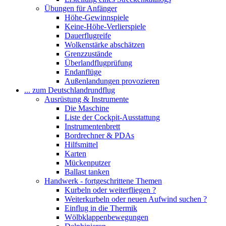
Übungen für Anfänger
Höhe-Gewinnspiele
Keine-Höhe-Verlierspiele
Dauerflugreife
Wolkenstärke abschätzen
Grenzzustände
Überlandflugprüfung
Endanflüge
Außenlandungen provozieren
... zum Deutschlandrundflug
Ausrüstung & Instrumente
Die Maschine
Liste der Cockpit-Ausstattung
Instrumentenbrett
Bordrechner & PDAs
Hilfsmittel
Karten
Mückenputzer
Ballast tanken
Handwerk - fortgeschrittene Themen
Kurbeln oder weiterfliegen ?
Weiterkurbeln oder neuen Aufwind suchen ?
Einflug in die Thermik
Wölbklappenbewegungen