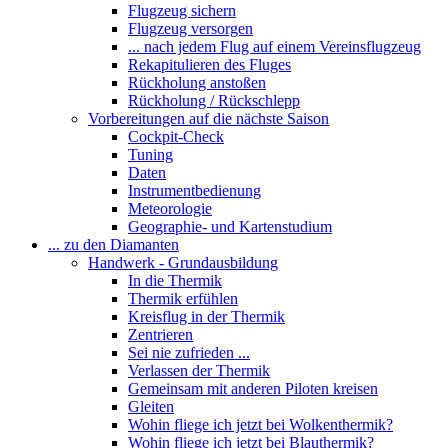
Flugzeug sichern
Flugzeug versorgen
... nach jedem Flug auf einem Vereinsflugzeug
Rekapitulieren des Fluges
Rückholung anstoßen
Rückholung / Rückschlepp
Vorbereitungen auf die nächste Saison
Cockpit-Check
Tuning
Daten
Instrumentbedienung
Meteorologie
Geographie- und Kartenstudium
... zu den Diamanten
Handwerk - Grundausbildung
In die Thermik
Thermik erfühlen
Kreisflug in der Thermik
Zentrieren
Sei nie zufrieden ...
Verlassen der Thermik
Gemeinsam mit anderen Piloten kreisen
Gleiten
Wohin fliege ich jetzt bei Wolkenthermik?
Wohin fliege ich jetzt bei Blauthermik?