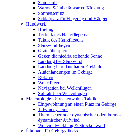
Sauerstoff
Warme Schuhe & warme Kleidung
Sonnenschutz
Schlafplatz für Flugzeug und Hänger
Handwerk
Briefing
Technik des Hangfliegens
Taktik des Hangfliegens
Starkwindfliegen
Grate überqueren
Gegen die niedrig stehende Sonne
Landung bei Starkwind
Landung in unlandbarem Gelände
Außenlandungen im Gebirge
Rotoren
Welle fliegen
Navigation bei Wellenflügen
Sollfahrt bei Wellenflügen
Meteorologie - Streckenwahl - Taktik
Eingewöhnung an einen Platz im Gebirge
Talwindsysteme
Thermischer oder dynamischer oder thermo-
dynamischer Aufwind
Wetterentwicklung & Streckenwahl
Übungen für Gebirgsfitness