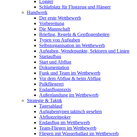
Logger
Schlafplatz für Flugzeug und Hänger
Handwerk
Der erste Wettbewerb
Vorbereitung
Die Mannschaft
Briefing, Regeln & Gepflogenheiten
Typen von Aufgaben
Selbstorganisation im Wettbewerb
Aufgaben, Wendepunkte, Sektoren und Linien
Startaufbau
Start und Abflug
Dokumentation
Funk und Team im Wettbewerb
Vor dem Abflug & beim Abflug
Pulkfliegerei
Endanflugpraxis
Außenlandung im Wettbewerb
Strategie & Taktik
Tagesablauf
Aufgabentypen taktisch gesehen
Abflugzeitpoker
Endanflug im Wettbewerb
Team-Fliegen im Wettbewerb
Fliegen mit Wasserballast im Wettbewerb