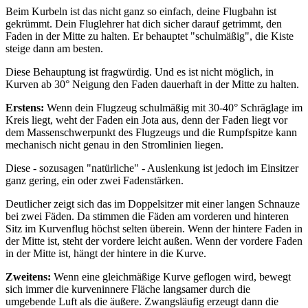
Beim Kurbeln ist das nicht ganz so einfach, deine Flugbahn ist
gekrümmt. Dein Fluglehrer hat dich sicher darauf getrimmt, den
Faden in der Mitte zu halten. Er behauptet "schulmäßig", die Kiste
steige dann am besten.
Diese Behauptung ist fragwürdig. Und es ist nicht möglich, in
Kurven ab 30° Neigung den Faden dauerhaft in der Mitte zu halten.
Erstens:
Wenn dein Flugzeug schulmäßig mit 30-40° Schräglage im
Kreis liegt, weht der Faden ein Jota aus, denn der Faden liegt vor
dem Massenschwerpunkt des Flugzeugs und die Rumpfspitze kann
mechanisch nicht genau in den Stromlinien liegen.
Diese - sozusagen "natürliche" - Auslenkung ist jedoch im Einsitzer
ganz gering, ein oder zwei Fadenstärken.
Deutlicher zeigt sich das im Doppelsitzer mit einer langen Schnauze
bei zwei Fäden. Da stimmen die Fäden am vorderen und hinteren
Sitz im Kurvenflug höchst selten überein. Wenn der hintere Faden in
der Mitte ist, steht der vordere leicht außen. Wenn der vordere Faden
in der Mitte ist, hängt der hintere in die Kurve.
Zweitens:
Wenn eine gleichmäßige Kurve geflogen wird, bewegt
sich immer die kurveninnere Fläche langsamer durch die
umgebende Luft als die äußere. Zwangsläufig erzeugt dann die