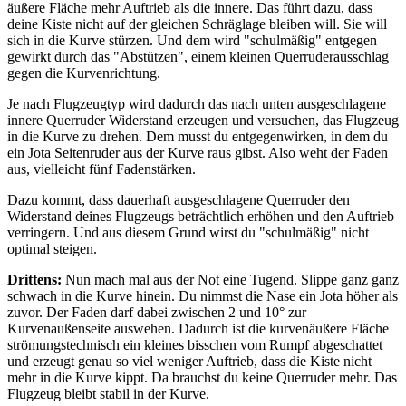
äußere Fläche mehr Auftrieb als die innere. Das führt dazu, dass
deine Kiste nicht auf der gleichen Schräglage bleiben will. Sie will
sich in die Kurve stürzen. Und dem wird "schulmäßig" entgegen
gewirkt durch das "Abstützen", einem kleinen Querruderausschlag
gegen die Kurvenrichtung.
Je nach Flugzeugtyp wird dadurch das nach unten ausgeschlagene
innere Querruder Widerstand erzeugen und versuchen, das Flugzeug
in die Kurve zu drehen. Dem musst du entgegenwirken, in dem du
ein Jota Seitenruder aus der Kurve raus gibst. Also weht der Faden
aus, vielleicht fünf Fadenstärken.
Dazu kommt, dass dauerhaft ausgeschlagene Querruder den
Widerstand deines Flugzeugs beträchtlich erhöhen und den Auftrieb
verringern. Und aus diesem Grund wirst du "schulmäßig" nicht
optimal steigen.
Drittens:
Nun mach mal aus der Not eine Tugend. Slippe ganz ganz
schwach in die Kurve hinein. Du nimmst die Nase ein Jota höher als
zuvor. Der Faden darf dabei zwischen 2 und 10° zur
Kurvenaußenseite auswehen. Dadurch ist die kurvenäußere Fläche
strömungstechnisch ein kleines bisschen vom Rumpf abgeschattet
und erzeugt genau so viel weniger Auftrieb, dass die Kiste nicht
mehr in die Kurve kippt. Da brauchst du keine Querruder mehr. Das
Flugzeug bleibt stabil in der Kurve.