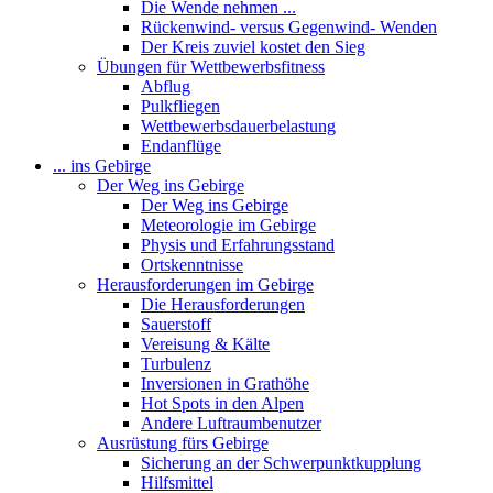
Die Wende nehmen ...
Rückenwind- versus Gegenwind- Wenden
Der Kreis zuviel kostet den Sieg
Übungen für Wettbewerbsfitness
Abflug
Pulkfliegen
Wettbewerbsdauerbelastung
Endanflüge
... ins Gebirge
Der Weg ins Gebirge
Der Weg ins Gebirge
Meteorologie im Gebirge
Physis und Erfahrungsstand
Ortskenntnisse
Herausforderungen im Gebirge
Die Herausforderungen
Sauerstoff
Vereisung & Kälte
Turbulenz
Inversionen in Grathöhe
Hot Spots in den Alpen
Andere Luftraumbenutzer
Ausrüstung fürs Gebirge
Sicherung an der Schwerpunktkupplung
Hilfsmittel