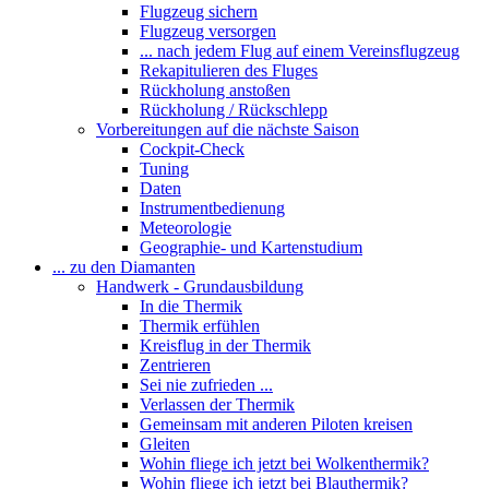
Flugzeug sichern
Flugzeug versorgen
... nach jedem Flug auf einem Vereinsflugzeug
Rekapitulieren des Fluges
Rückholung anstoßen
Rückholung / Rückschlepp
Vorbereitungen auf die nächste Saison
Cockpit-Check
Tuning
Daten
Instrumentbedienung
Meteorologie
Geographie- und Kartenstudium
... zu den Diamanten
Handwerk - Grundausbildung
In die Thermik
Thermik erfühlen
Kreisflug in der Thermik
Zentrieren
Sei nie zufrieden ...
Verlassen der Thermik
Gemeinsam mit anderen Piloten kreisen
Gleiten
Wohin fliege ich jetzt bei Wolkenthermik?
Wohin fliege ich jetzt bei Blauthermik?