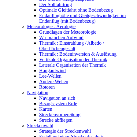
Der Sollfahrtring
Optimale Gleitfahrt ohne Bodenbezug
Endanflughöhe und Gleitgeschwindigkeit im
Endanflug (mit Bodenbezug)
Meteorologie - Aerologie
Grundlagen der Meteorologie
Wir brauchen Aufwind
Thermik : Einstrahlung / Albedo /
Oberflächengestalt
Thermik : Bodeninversion & Auslösung
Vertikale Organisation der Thermik
Laterale Organisation der Thermik
Hangaufwind
Lee-Wellen
Andere Wellen
Rotoren
Navigation
Navigation an sich
Bezugssystem Erde
Karten
Streckenvorbereitung
Strecke abfliegen
Streckenwahl
Strategie der Streckenwahl
Erstellung eines Streckenkatalogs