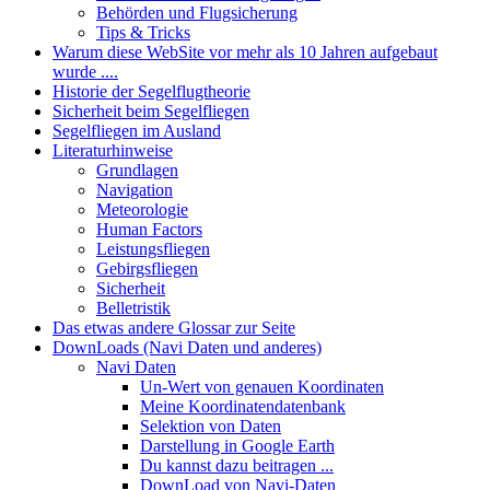
Behörden und Flugsicherung
Tips & Tricks
Warum diese WebSite vor mehr als 10 Jahren aufgebaut
wurde ....
Historie der Segelflugtheorie
Sicherheit beim Segelfliegen
Segelfliegen im Ausland
Literaturhinweise
Grundlagen
Navigation
Meteorologie
Human Factors
Leistungsfliegen
Gebirgsfliegen
Sicherheit
Belletristik
Das etwas andere Glossar zur Seite
DownLoads (Navi Daten und anderes)
Navi Daten
Un-Wert von genauen Koordinaten
Meine Koordinatendatenbank
Selektion von Daten
Darstellung in Google Earth
Du kannst dazu beitragen ...
DownLoad von Navi-Daten