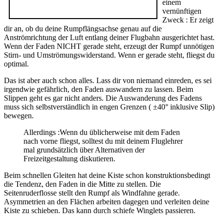
einem
vernünftigen
Zweck : Er zeigt
dir an, ob du deine Rumpflängsachse genau auf die
Anströmrichtung der Luft entlang deiner Flugbahn ausgerichtet hast.
Wenn der Faden NICHT gerade steht, erzeugt der Rumpf unnötigen
Stirn- und Umströmungswiderstand. Wenn er gerade steht, fliegst du
optimal.
Das ist aber auch schon alles. Lass dir von niemand einreden, es sei
irgendwie gefährlich, den Faden auswandern zu lassen. Beim
Slippen geht es gar nicht anders. Die Auswanderung des Fadens
muss sich selbstverständlich in engen Grenzen ( ±40° inklusive Slip)
bewegen.
Allerdings :Wenn du üblicherweise mit dem Faden
nach vorne fliegst, solltest du mit deinem Fluglehrer
mal grundsätzlich über Alternativen der
Freizeitgestaltung diskutieren.
Beim schnellen Gleiten hat deine Kiste schon konstruktionsbedingt
die Tendenz, den Faden in die Mitte zu stellen. Die
Seitenruderflosse stellt den Rumpf als Windfahne gerade.
Asymmetrien an den Flächen arbeiten dagegen und verleiten deine
Kiste zu schieben. Das kann durch schiefe Winglets passieren.