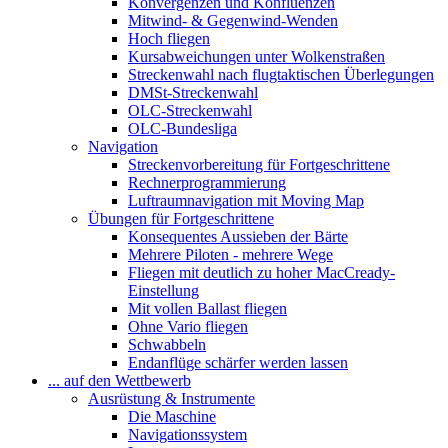
Konvergenzen und Konfluenzen
Mitwind- & Gegenwind-Wenden
Hoch fliegen
Kursabweichungen unter Wolkenstraßen
Streckenwahl nach flugtaktischen Überlegungen
DMSt-Streckenwahl
OLC-Streckenwahl
OLC-Bundesliga
Navigation
Streckenvorbereitung für Fortgeschrittene
Rechnerprogrammierung
Luftraumnavigation mit Moving Map
Übungen für Fortgeschrittene
Konsequentes Aussieben der Bärte
Mehrere Piloten - mehrere Wege
Fliegen mit deutlich zu hoher MacCready-
Einstellung
Mit vollen Ballast fliegen
Ohne Vario fliegen
Schwabbeln
Endanflüge schärfer werden lassen
... auf den Wettbewerb
Ausrüstung & Instrumente
Die Maschine
Navigationssystem