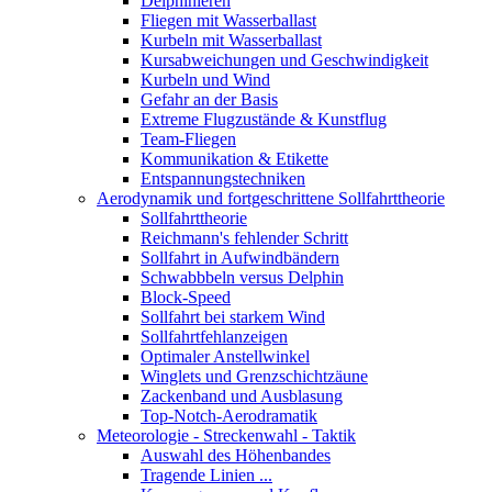
Delphinieren
Fliegen mit Wasserballast
Kurbeln mit Wasserballast
Kursabweichungen und Geschwindigkeit
Kurbeln und Wind
Gefahr an der Basis
Extreme Flugzustände & Kunstflug
Team-Fliegen
Kommunikation & Etikette
Entspannungstechniken
Aerodynamik und fortgeschrittene Sollfahrttheorie
Sollfahrttheorie
Reichmann's fehlender Schritt
Sollfahrt in Aufwindbändern
Schwabbbeln versus Delphin
Block-Speed
Sollfahrt bei starkem Wind
Sollfahrtfehlanzeigen
Optimaler Anstellwinkel
Winglets und Grenzschichtzäune
Zackenband und Ausblasung
Top-Notch-Aerodramatik
Meteorologie - Streckenwahl - Taktik
Auswahl des Höhenbandes
Tragende Linien ...