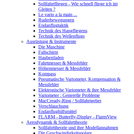
Sollfahrtfliegen - Wie schnell fliege ich im
Gleiten ?
Le vario a la main ...
Ruderbewegungen
Endanflugtaktik
Technik des Hangfliegens
Technik des Wellenflugs
Ausrüstung & Instrumente
Die Maschine
Fallschirm
Haubenfaden
Fahrtmesser & Messfehler
Höhenmesser & Messfehler
Kompass
Pneumatische Variometer, Kompensation &
Messfehler
Elektronische Variometer & ihre Messfehler
Variometer : Generelle Probleme
MacCready-Ring / Sollfahrtgeber
Verschlauchung
Endanflughilfsmittel
FLARM - Butterfly-Display - FlarmView
Aerodynamik & Sollfahrttheorie
Sollfahrttheorie und ihre Modellannahmen
Die Geschwindigkeitspolare