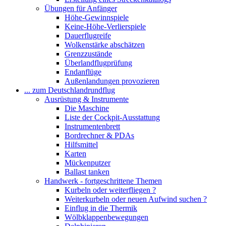
Übungen für Anfänger
Höhe-Gewinnspiele
Keine-Höhe-Verlierspiele
Dauerflugreife
Wolkenstärke abschätzen
Grenzzustände
Überlandflugprüfung
Endanflüge
Außenlandungen provozieren
... zum Deutschlandrundflug
Ausrüstung & Instrumente
Die Maschine
Liste der Cockpit-Ausstattung
Instrumentenbrett
Bordrechner & PDAs
Hilfsmittel
Karten
Mückenputzer
Ballast tanken
Handwerk - fortgeschrittene Themen
Kurbeln oder weiterfliegen ?
Weiterkurbeln oder neuen Aufwind suchen ?
Einflug in die Thermik
Wölbklappenbewegungen