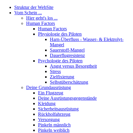
Struktur der WebSite
Vom Schein ...
Hier geht's los ...
Human Factors
Human Factors
Physiologie des Piloten
Harn-Überfluss - Wasser- & Elektrolyt-
Mangel
Sauerstoff-Mangel
Dauerflugresistenz
Psychologie des Piloten
Angst versus Besorgtheit
Stress
Zielfixierung
Selbstüberschätzung
Deine Grundausrüstung
Ein Flugzeug
Deine Ausrüstungsgegenstände
Kleidung
Sicherheitsausrüstung
Rückholfahrzeug
Versorgung
Pinkeln männlich
Pinkeln weiblich