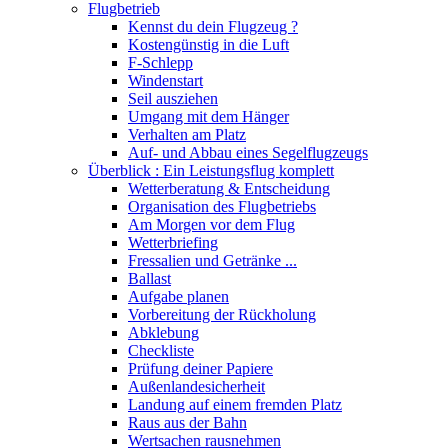
Flugbetrieb
Kennst du dein Flugzeug ?
Kostengünstig in die Luft
F-Schlepp
Windenstart
Seil ausziehen
Umgang mit dem Hänger
Verhalten am Platz
Auf- und Abbau eines Segelflugzeugs
Überblick : Ein Leistungsflug komplett
Wetterberatung & Entscheidung
Organisation des Flugbetriebs
Am Morgen vor dem Flug
Wetterbriefing
Fressalien und Getränke ...
Ballast
Aufgabe planen
Vorbereitung der Rückholung
Abklebung
Checkliste
Prüfung deiner Papiere
Außenlandesicherheit
Landung auf einem fremden Platz
Raus aus der Bahn
Wertsachen rausnehmen