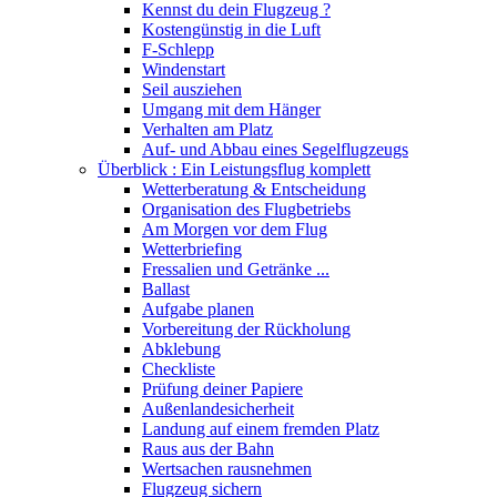
Kennst du dein Flugzeug ?
Kostengünstig in die Luft
F-Schlepp
Windenstart
Seil ausziehen
Umgang mit dem Hänger
Verhalten am Platz
Auf- und Abbau eines Segelflugzeugs
Überblick : Ein Leistungsflug komplett
Wetterberatung & Entscheidung
Organisation des Flugbetriebs
Am Morgen vor dem Flug
Wetterbriefing
Fressalien und Getränke ...
Ballast
Aufgabe planen
Vorbereitung der Rückholung
Abklebung
Checkliste
Prüfung deiner Papiere
Außenlandesicherheit
Landung auf einem fremden Platz
Raus aus der Bahn
Wertsachen rausnehmen
Flugzeug sichern