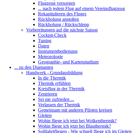
Flugzeug versorgen
... nach jedem Flug auf einem Vereinsflugzeug
Rekapitulieren des Fluges
Rückholung anstoßen
Rückholung / Rückschlepp
Vorbereitungen auf die nächste Saison
Cockpit-Check
Tuning
Daten
Instrumentbedienung
Meteorologie
Geographie- und Kartenstudium
... zu den Diamanten
Handwerk - Grundausbildung
In die Thermik
Thermik erfühlen
Kreisflug in der Thermik
Zentrieren
Sei nie zufrieden ...
Verlassen der Thermik
Gemeinsam mit anderen Piloten kreisen
Gleiten
Wohin fliege ich jetzt bei Wolkenthermik?
Wohin fliege ich jetzt bei Blauthermik?
Sollfahrtfliegen - Wie schnell fliege ich im Gleiten 