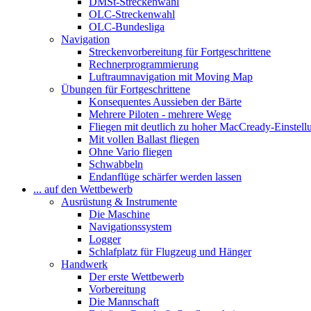
DMSt-Streckenwahl
OLC-Streckenwahl
OLC-Bundesliga
Navigation
Streckenvorbereitung für Fortgeschrittene
Rechnerprogrammierung
Luftraumnavigation mit Moving Map
Übungen für Fortgeschrittene
Konsequentes Aussieben der Bärte
Mehrere Piloten - mehrere Wege
Fliegen mit deutlich zu hoher MacCready-Einstell
Mit vollen Ballast fliegen
Ohne Vario fliegen
Schwabbeln
Endanflüge schärfer werden lassen
... auf den Wettbewerb
Ausrüstung & Instrumente
Die Maschine
Navigationssystem
Logger
Schlafplatz für Flugzeug und Hänger
Handwerk
Der erste Wettbewerb
Vorbereitung
Die Mannschaft