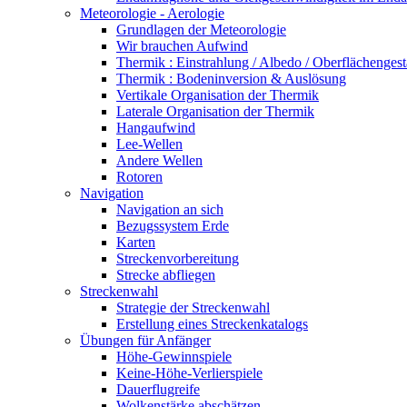
Meteorologie - Aerologie
Grundlagen der Meteorologie
Wir brauchen Aufwind
Thermik : Einstrahlung / Albedo / Oberflächengest
Thermik : Bodeninversion & Auslösung
Vertikale Organisation der Thermik
Laterale Organisation der Thermik
Hangaufwind
Lee-Wellen
Andere Wellen
Rotoren
Navigation
Navigation an sich
Bezugssystem Erde
Karten
Streckenvorbereitung
Strecke abfliegen
Streckenwahl
Strategie der Streckenwahl
Erstellung eines Streckenkatalogs
Übungen für Anfänger
Höhe-Gewinnspiele
Keine-Höhe-Verlierspiele
Dauerflugreife
Wolkenstärke abschätzen