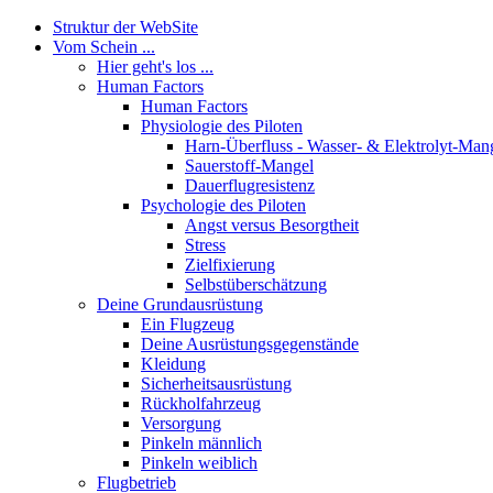
Struktur der WebSite
Vom Schein ...
Hier geht's los ...
Human Factors
Human Factors
Physiologie des Piloten
Harn-Überfluss - Wasser- & Elektrolyt-Man
Sauerstoff-Mangel
Dauerflugresistenz
Psychologie des Piloten
Angst versus Besorgtheit
Stress
Zielfixierung
Selbstüberschätzung
Deine Grundausrüstung
Ein Flugzeug
Deine Ausrüstungsgegenstände
Kleidung
Sicherheitsausrüstung
Rückholfahrzeug
Versorgung
Pinkeln männlich
Pinkeln weiblich
Flugbetrieb