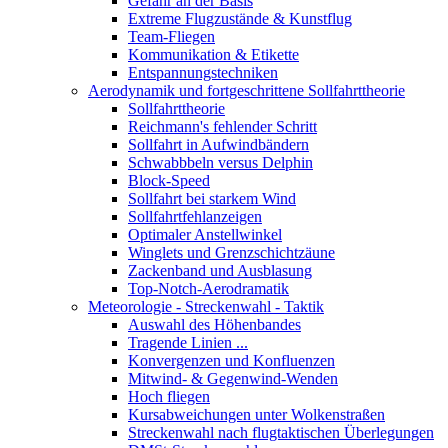
Gefahr an der Basis
Extreme Flugzustände & Kunstflug
Team-Fliegen
Kommunikation & Etikette
Entspannungstechniken
Aerodynamik und fortgeschrittene Sollfahrttheorie
Sollfahrttheorie
Reichmann's fehlender Schritt
Sollfahrt in Aufwindbändern
Schwabbbeln versus Delphin
Block-Speed
Sollfahrt bei starkem Wind
Sollfahrtfehlanzeigen
Optimaler Anstellwinkel
Winglets und Grenzschichtzäune
Zackenband und Ausblasung
Top-Notch-Aerodramatik
Meteorologie - Streckenwahl - Taktik
Auswahl des Höhenbandes
Tragende Linien ...
Konvergenzen und Konfluenzen
Mitwind- & Gegenwind-Wenden
Hoch fliegen
Kursabweichungen unter Wolkenstraßen
Streckenwahl nach flugtaktischen Überlegungen