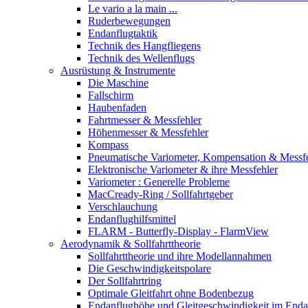
Le vario a la main ...
Ruderbewegungen
Endanflugtaktik
Technik des Hangfliegens
Technik des Wellenflugs
Ausrüstung & Instrumente
Die Maschine
Fallschirm
Haubenfaden
Fahrtmesser & Messfehler
Höhenmesser & Messfehler
Kompass
Pneumatische Variometer, Kompensation & Messf
Elektronische Variometer & ihre Messfehler
Variometer : Generelle Probleme
MacCready-Ring / Sollfahrtgeber
Verschlauchung
Endanflughilfsmittel
FLARM - Butterfly-Display - FlarmView
Aerodynamik & Sollfahrttheorie
Sollfahrttheorie und ihre Modellannahmen
Die Geschwindigkeitspolare
Der Sollfahrtring
Optimale Gleitfahrt ohne Bodenbezug
Endanflughöhe und Gleitgeschwindigkeit im Enda