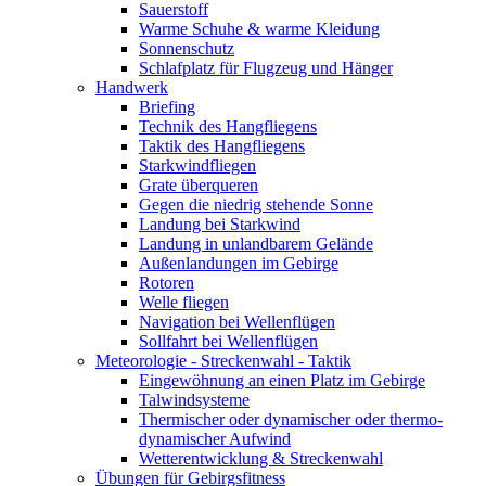
Sauerstoff
Warme Schuhe & warme Kleidung
Sonnenschutz
Schlafplatz für Flugzeug und Hänger
Handwerk
Briefing
Technik des Hangfliegens
Taktik des Hangfliegens
Starkwindfliegen
Grate überqueren
Gegen die niedrig stehende Sonne
Landung bei Starkwind
Landung in unlandbarem Gelände
Außenlandungen im Gebirge
Rotoren
Welle fliegen
Navigation bei Wellenflügen
Sollfahrt bei Wellenflügen
Meteorologie - Streckenwahl - Taktik
Eingewöhnung an einen Platz im Gebirge
Talwindsysteme
Thermischer oder dynamischer oder thermo-
dynamischer Aufwind
Wetterentwicklung & Streckenwahl
Übungen für Gebirgsfitness