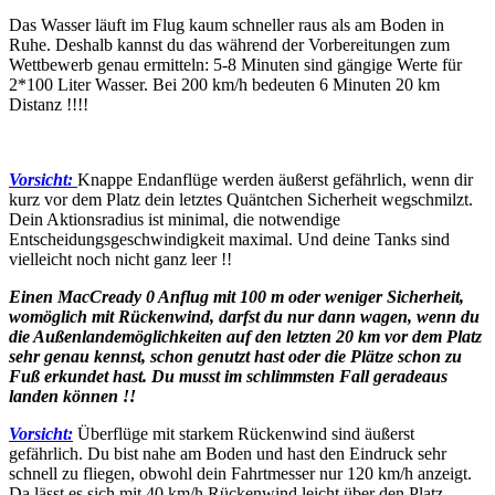
Das Wasser läuft im Flug kaum schneller raus als am Boden in
Ruhe. Deshalb kannst du das während der Vorbereitungen zum
Wettbewerb genau ermitteln: 5-8 Minuten sind gängige Werte für
2*100 Liter Wasser. Bei 200 km/h bedeuten 6 Minuten 20 km
Distanz !!!!
Vorsicht:
Knappe Endanflüge werden äußerst gefährlich, wenn dir
kurz vor dem Platz dein letztes Quäntchen Sicherheit wegschmilzt.
Dein Aktionsradius ist minimal, die notwendige
Entscheidungsgeschwindigkeit maximal. Und deine Tanks sind
vielleicht noch nicht ganz leer !!
Einen MacCready 0 Anflug mit 100 m oder weniger Sicherheit,
womöglich mit Rückenwind, darfst du nur dann wagen, wenn du
die Außenlandemöglichkeiten auf den letzten 20 km vor dem Platz
sehr genau kennst, schon genutzt hast oder die Plätze schon zu
Fuß erkundet hast. Du musst im schlimmsten Fall geradeaus
landen können !!
Vorsicht:
Überflüge mit starkem Rückenwind sind äußerst
gefährlich. Du bist nahe am Boden und hast den Eindruck sehr
schnell zu fliegen, obwohl dein Fahrtmesser nur 120 km/h anzeigt.
Da lässt es sich mit 40 km/h Rückenwind leicht über den Platz