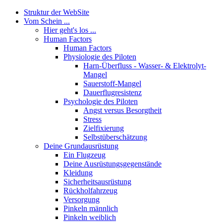
Struktur der WebSite
Vom Schein ...
Hier geht's los ...
Human Factors
Human Factors
Physiologie des Piloten
Harn-Überfluss - Wasser- & Elektrolyt-
Mangel
Sauerstoff-Mangel
Dauerflugresistenz
Psychologie des Piloten
Angst versus Besorgtheit
Stress
Zielfixierung
Selbstüberschätzung
Deine Grundausrüstung
Ein Flugzeug
Deine Ausrüstungsgegenstände
Kleidung
Sicherheitsausrüstung
Rückholfahrzeug
Versorgung
Pinkeln männlich
Pinkeln weiblich