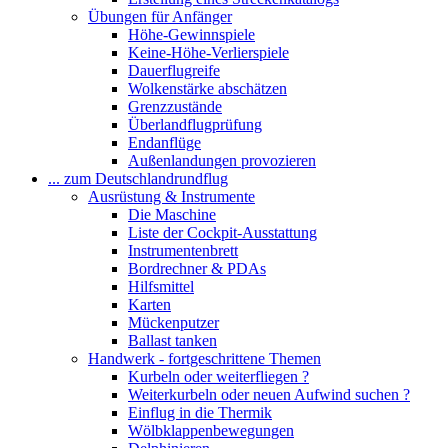
Übungen für Anfänger
Höhe-Gewinnspiele
Keine-Höhe-Verlierspiele
Dauerflugreife
Wolkenstärke abschätzen
Grenzzustände
Überlandflugprüfung
Endanflüge
Außenlandungen provozieren
... zum Deutschlandrundflug
Ausrüstung & Instrumente
Die Maschine
Liste der Cockpit-Ausstattung
Instrumentenbrett
Bordrechner & PDAs
Hilfsmittel
Karten
Mückenputzer
Ballast tanken
Handwerk - fortgeschrittene Themen
Kurbeln oder weiterfliegen ?
Weiterkurbeln oder neuen Aufwind suchen ?
Einflug in die Thermik
Wölbklappenbewegungen