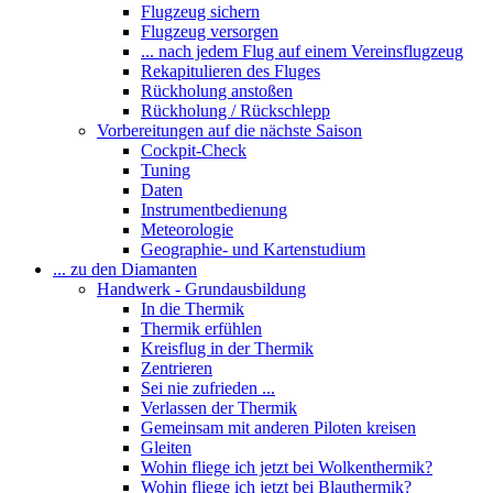
Flugzeug sichern
Flugzeug versorgen
... nach jedem Flug auf einem Vereinsflugzeug
Rekapitulieren des Fluges
Rückholung anstoßen
Rückholung / Rückschlepp
Vorbereitungen auf die nächste Saison
Cockpit-Check
Tuning
Daten
Instrumentbedienung
Meteorologie
Geographie- und Kartenstudium
... zu den Diamanten
Handwerk - Grundausbildung
In die Thermik
Thermik erfühlen
Kreisflug in der Thermik
Zentrieren
Sei nie zufrieden ...
Verlassen der Thermik
Gemeinsam mit anderen Piloten kreisen
Gleiten
Wohin fliege ich jetzt bei Wolkenthermik?
Wohin fliege ich jetzt bei Blauthermik?