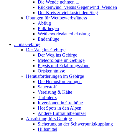
Die Wende nehmen ...
Rückenwind- versus Gegenwind- Wenden
Der Kreis zuviel kostet den Sieg
Übungen für Wettbewerbsfitness
Abflug
Pulkfliegen
Wettbewerbsdauerbelastung
Endanflüge
... ins Gebirge
Der Weg ins Gebirge
Der Weg ins Gebirge
Meteorologie im Gebirge
Physis und Erfahrungsstand
Ortskenntnisse
Herausforderungen im Gebirge
Die Herausforderungen
Sauerstoff
Vereisung & Kälte
Turbulenz
Inversionen in Grathöhe
Hot Spots in den Alpen
Andere Luftraumbenutzer
Ausrüstung fürs Gebirge
Sicherung an der Schwerpunktkupplung
Hilfsmittel