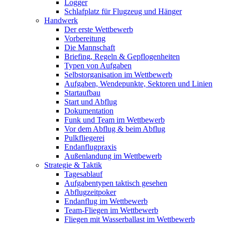
Logger
Schlafplatz für Flugzeug und Hänger
Handwerk
Der erste Wettbewerb
Vorbereitung
Die Mannschaft
Briefing, Regeln & Gepflogenheiten
Typen von Aufgaben
Selbstorganisation im Wettbewerb
Aufgaben, Wendepunkte, Sektoren und Linien
Startaufbau
Start und Abflug
Dokumentation
Funk und Team im Wettbewerb
Vor dem Abflug & beim Abflug
Pulkfliegerei
Endanflugpraxis
Außenlandung im Wettbewerb
Strategie & Taktik
Tagesablauf
Aufgabentypen taktisch gesehen
Abflugzeitpoker
Endanflug im Wettbewerb
Team-Fliegen im Wettbewerb
Fliegen mit Wasserballast im Wettbewerb