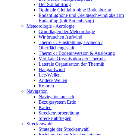
Der Sollfahrtring
Optimale Gleitfahrt ohne Bodenbezug
Endanflughöhe und Gleitgeschwindigkeit im
Endanflug (mit Bodenbezug)
Meteorologie - Aerologie
Grundlagen der Meteorologie
Wir brauchen Aufwind
Thermik : Einstrahlung / Albedo /
Oberflächengestalt
Thermik : Bodeninversion & Auslösung
Vertikale Organisation der Thermik
Laterale Organisation der Thermik
Hangaufwind
Lee-Wellen
Andere Wellen
Rotoren
Navigation
Navigation an sich
Bezugssystem Erde
Karten
Streckenvorbereitung
Strecke abfliegen
Streckenwahl
Strategie der Streckenwahl
Erstellung eines Streckenkatalogs