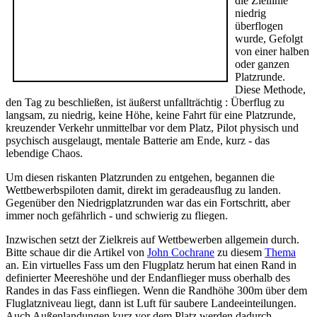
die Ziellinie
niedrig
überflogen
wurde, Gefolgt
von einer halben
oder ganzen
Platzrunde.
Diese Methode,
den Tag zu beschließen, ist äußerst unfallträchtig : Überflug zu
langsam, zu niedrig, keine Höhe, keine Fahrt für eine Platzrunde,
kreuzender Verkehr unmittelbar vor dem Platz, Pilot physisch und
psychisch ausgelaugt, mentale Batterie am Ende, kurz - das
lebendige Chaos.
Um diesen riskanten Platzrunden zu entgehen, begannen die
Wettbewerbspiloten damit, direkt im geradeausflug zu landen.
Gegenüber den Niedrigplatzrunden war das ein Fortschritt, aber
immer noch gefährlich - und schwierig zu fliegen.
Inzwischen setzt der Zielkreis auf Wettbewerben allgemein durch.
Bitte schaue dir die Artikel von
John Cochrane
zu diesem
Thema
an. Ein virtuelles Fass um den Flugplatz herum hat einen Rand in
definierter Meereshöhe und der Endanflieger muss oberhalb des
Randes in das Fass einfliegen. Wenn die Randhöhe 300m über dem
Fluglatzniveau liegt, dann ist Luft für saubere Landeeinteilungen.
Auch Außenlandungen kurz vor dem Platz werden dadurch