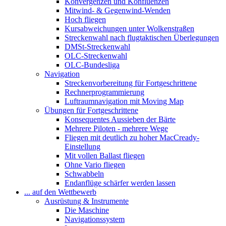
Konvergenzen und Konfluenzen
Mitwind- & Gegenwind-Wenden
Hoch fliegen
Kursabweichungen unter Wolkenstraßen
Streckenwahl nach flugtaktischen Überlegungen
DMSt-Streckenwahl
OLC-Streckenwahl
OLC-Bundesliga
Navigation
Streckenvorbereitung für Fortgeschrittene
Rechnerprogrammierung
Luftraumnavigation mit Moving Map
Übungen für Fortgeschrittene
Konsequentes Aussieben der Bärte
Mehrere Piloten - mehrere Wege
Fliegen mit deutlich zu hoher MacCready-
Einstellung
Mit vollen Ballast fliegen
Ohne Vario fliegen
Schwabbeln
Endanflüge schärfer werden lassen
... auf den Wettbewerb
Ausrüstung & Instrumente
Die Maschine
Navigationssystem