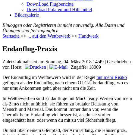
DownLoad Flugberichte
Download Polaren und Hilfsmittel
Bildergalerie
Einloggen oder Registrieren ist nicht notwendig. Alle Daten und
Übungen sind frei zugänglich.
Startseite
>>
... auf den Wettbewerb
>>
Handwerk
Endanflug-Praxis
Zuletzt aktualisiert am Sonntag, 04. März 2018 14:49
|
Geschrieben
von Horst
|
|
| Zugriffe: 18009
Der Endanflug im Wettbewerb wird in der Regel
mit mehr Risiko
geflogen als der Endanflug nach einem OLC-Überlandflug, wo es
nur ums Ankommen geht, aber nicht um die Zeit.
In Wettbewerben sind Endanflüge mit MacCready-Werten von mehr
als 2 m/s nicht unüblich, sie führen zu brutaler Belastung von
Mensch und Material. Das kommt immer dann vor, wenn die
Thermik beim Endanflug viel besser ist, als du sie vorher
eingeschätzt hast, oder wenn du mit zu viel Sicherheit fliegt.
Du bist über deinem Gleitpfad, der Arm ist lang, die Häuser groß,