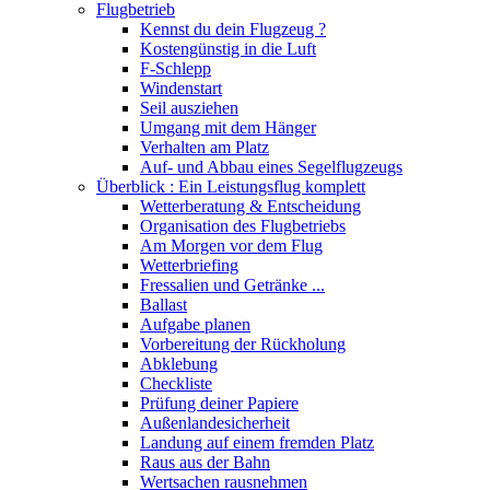
Flugbetrieb
Kennst du dein Flugzeug ?
Kostengünstig in die Luft
F-Schlepp
Windenstart
Seil ausziehen
Umgang mit dem Hänger
Verhalten am Platz
Auf- und Abbau eines Segelflugzeugs
Überblick : Ein Leistungsflug komplett
Wetterberatung & Entscheidung
Organisation des Flugbetriebs
Am Morgen vor dem Flug
Wetterbriefing
Fressalien und Getränke ...
Ballast
Aufgabe planen
Vorbereitung der Rückholung
Abklebung
Checkliste
Prüfung deiner Papiere
Außenlandesicherheit
Landung auf einem fremden Platz
Raus aus der Bahn
Wertsachen rausnehmen