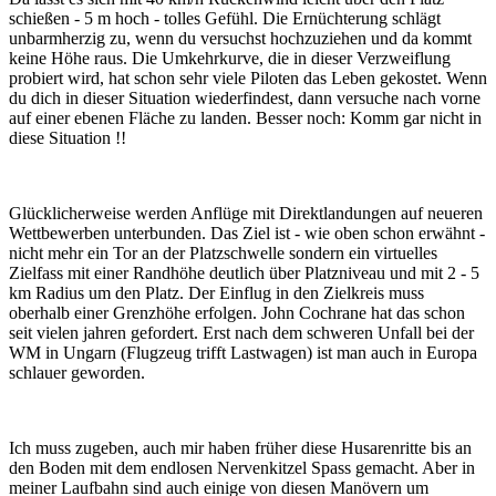
schießen - 5 m hoch - tolles Gefühl. Die Ernüchterung schlägt
unbarmherzig zu, wenn du versuchst hochzuziehen und da kommt
keine Höhe raus. Die Umkehrkurve, die in dieser Verzweiflung
probiert wird, hat schon sehr viele Piloten das Leben gekostet. Wenn
du dich in dieser Situation wiederfindest, dann versuche nach vorne
auf einer ebenen Fläche zu landen. Besser noch: Komm gar nicht in
diese Situation !!
Glücklicherweise werden Anflüge mit Direktlandungen auf neueren
Wettbewerben unterbunden. Das Ziel ist - wie oben schon erwähnt -
nicht mehr ein Tor an der Platzschwelle sondern ein virtuelles
Zielfass mit einer Randhöhe deutlich über Platzniveau und mit 2 - 5
km Radius um den Platz. Der Einflug in den Zielkreis muss
oberhalb einer Grenzhöhe erfolgen. John Cochrane hat das schon
seit vielen jahren gefordert. Erst nach dem schweren Unfall bei der
WM in Ungarn (Flugzeug trifft Lastwagen) ist man auch in Europa
schlauer geworden.
Ich muss zugeben, auch mir haben früher diese Husarenritte bis an
den Boden mit dem endlosen Nervenkitzel Spass gemacht. Aber in
meiner Laufbahn sind auch einige von diesen Manövern um