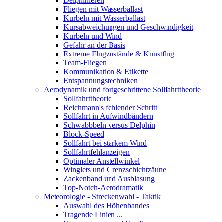
Delphinieren
Fliegen mit Wasserballast
Kurbeln mit Wasserballast
Kursabweichungen und Geschwindigkeit
Kurbeln und Wind
Gefahr an der Basis
Extreme Flugzustände & Kunstflug
Team-Fliegen
Kommunikation & Etikette
Entspannungstechniken
Aerodynamik und fortgeschrittene Sollfahrttheorie
Sollfahrttheorie
Reichmann's fehlender Schritt
Sollfahrt in Aufwindbändern
Schwabbbeln versus Delphin
Block-Speed
Sollfahrt bei starkem Wind
Sollfahrtfehlanzeigen
Optimaler Anstellwinkel
Winglets und Grenzschichtzäune
Zackenband und Ausblasung
Top-Notch-Aerodramatik
Meteorologie - Streckenwahl - Taktik
Auswahl des Höhenbandes
Tragende Linien ...