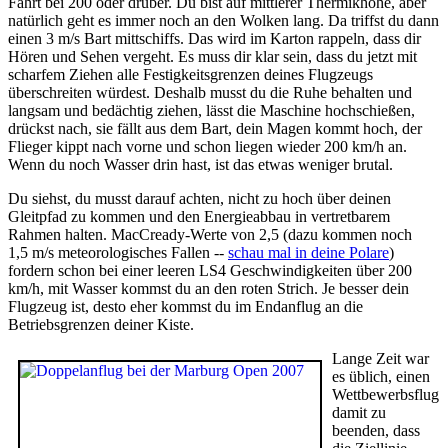
Fahrt bei 200 oder drüber. Du bist auf mittlerer Thermikhöhe, aber
natürlich geht es immer noch an den Wolken lang. Da triffst du dann
einen 3 m/s Bart mittschiffs. Das wird im Karton rappeln, dass dir
Hören und Sehen vergeht. Es muss dir klar sein, dass du jetzt mit
scharfem Ziehen alle Festigkeitsgrenzen deines Flugzeugs
überschreiten würdest. Deshalb musst du die Ruhe behalten und
langsam und bedächtig ziehen, lässt die Maschine hochschießen,
drückst nach, sie fällt aus dem Bart, dein Magen kommt hoch, der
Flieger kippt nach vorne und schon liegen wieder 200 km/h an.
Wenn du noch Wasser drin hast, ist das etwas weniger brutal.
Du siehst, du musst darauf achten, nicht zu hoch über deinen
Gleitpfad zu kommen und den Energieabbau in vertretbarem
Rahmen halten. MacCready-Werte von 2,5 (dazu kommen noch
1,5 m/s meteorologisches Fallen --
schau mal in deine Polare
)
fordern schon bei einer leeren LS4 Geschwindigkeiten über 200
km/h, mit Wasser kommst du an den roten Strich. Je besser dein
Flugzeug ist, desto eher kommst du im Endanflug an die
Betriebsgrenzen deiner Kiste.
Lange Zeit war
es üblich, einen
Wettbewerbsflug
damit zu
beenden, dass