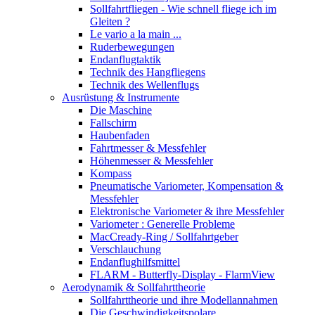
Sollfahrtfliegen - Wie schnell fliege ich im
Gleiten ?
Le vario a la main ...
Ruderbewegungen
Endanflugtaktik
Technik des Hangfliegens
Technik des Wellenflugs
Ausrüstung & Instrumente
Die Maschine
Fallschirm
Haubenfaden
Fahrtmesser & Messfehler
Höhenmesser & Messfehler
Kompass
Pneumatische Variometer, Kompensation &
Messfehler
Elektronische Variometer & ihre Messfehler
Variometer : Generelle Probleme
MacCready-Ring / Sollfahrtgeber
Verschlauchung
Endanflughilfsmittel
FLARM - Butterfly-Display - FlarmView
Aerodynamik & Sollfahrttheorie
Sollfahrttheorie und ihre Modellannahmen
Die Geschwindigkeitspolare