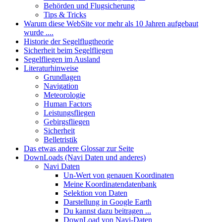
Behörden und Flugsicherung
Tips & Tricks
Warum diese WebSite vor mehr als 10 Jahren aufgebaut
wurde ....
Historie der Segelflugtheorie
Sicherheit beim Segelfliegen
Segelfliegen im Ausland
Literaturhinweise
Grundlagen
Navigation
Meteorologie
Human Factors
Leistungsfliegen
Gebirgsfliegen
Sicherheit
Belletristik
Das etwas andere Glossar zur Seite
DownLoads (Navi Daten und anderes)
Navi Daten
Un-Wert von genauen Koordinaten
Meine Koordinatendatenbank
Selektion von Daten
Darstellung in Google Earth
Du kannst dazu beitragen ...
DownLoad von Navi-Daten