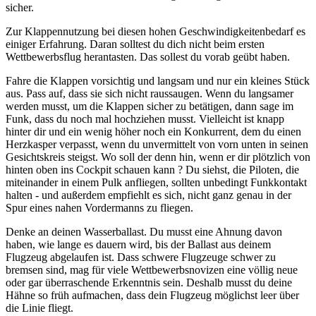
sicher.
Zur Klappennutzung bei diesen hohen Geschwindigkeitenbedarf es
einiger Erfahrung. Daran solltest du dich nicht beim ersten
Wettbewerbsflug herantasten. Das sollest du vorab geübt haben.
Fahre die Klappen vorsichtig und langsam und nur ein kleines Stück
aus. Pass auf, dass sie sich nicht raussaugen. Wenn du langsamer
werden musst, um die Klappen sicher zu betätigen, dann sage im
Funk, dass du noch mal hochziehen musst. Vielleicht ist knapp
hinter dir und ein wenig höher noch ein Konkurrent, dem du einen
Herzkasper verpasst, wenn du unvermittelt von vorn unten in seinen
Gesichtskreis steigst. Wo soll der denn hin, wenn er dir plötzlich von
hinten oben ins Cockpit schauen kann ? Du siehst, die Piloten, die
miteinander in einem Pulk anfliegen, sollten unbedingt Funkkontakt
halten - und außerdem empfiehlt es sich, nicht ganz genau in der
Spur eines nahen Vordermanns zu fliegen.
Denke an deinen Wasserballast. Du musst eine Ahnung davon
haben, wie lange es dauern wird, bis der Ballast aus deinem
Flugzeug abgelaufen ist. Dass schwere Flugzeuge schwer zu
bremsen sind, mag für viele Wettbewerbsnovizen eine völlig neue
oder gar überraschende Erkenntnis sein. Deshalb musst du deine
Hähne so früh aufmachen, dass dein Flugzeug möglichst leer über
die Linie fliegt.