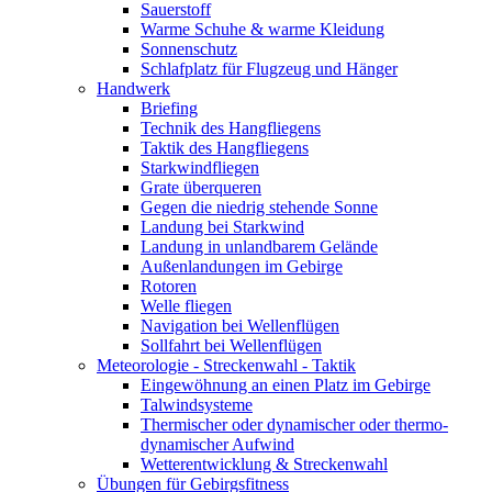
Sauerstoff
Warme Schuhe & warme Kleidung
Sonnenschutz
Schlafplatz für Flugzeug und Hänger
Handwerk
Briefing
Technik des Hangfliegens
Taktik des Hangfliegens
Starkwindfliegen
Grate überqueren
Gegen die niedrig stehende Sonne
Landung bei Starkwind
Landung in unlandbarem Gelände
Außenlandungen im Gebirge
Rotoren
Welle fliegen
Navigation bei Wellenflügen
Sollfahrt bei Wellenflügen
Meteorologie - Streckenwahl - Taktik
Eingewöhnung an einen Platz im Gebirge
Talwindsysteme
Thermischer oder dynamischer oder thermo-
dynamischer Aufwind
Wetterentwicklung & Streckenwahl
Übungen für Gebirgsfitness