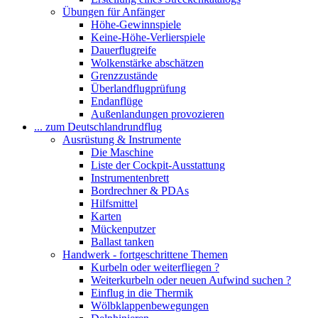
Übungen für Anfänger
Höhe-Gewinnspiele
Keine-Höhe-Verlierspiele
Dauerflugreife
Wolkenstärke abschätzen
Grenzzustände
Überlandflugprüfung
Endanflüge
Außenlandungen provozieren
... zum Deutschlandrundflug
Ausrüstung & Instrumente
Die Maschine
Liste der Cockpit-Ausstattung
Instrumentenbrett
Bordrechner & PDAs
Hilfsmittel
Karten
Mückenputzer
Ballast tanken
Handwerk - fortgeschrittene Themen
Kurbeln oder weiterfliegen ?
Weiterkurbeln oder neuen Aufwind suchen ?
Einflug in die Thermik
Wölbklappenbewegungen