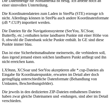
Die Datenmenge für Nordamerika ist riesig. Ich arbeite noch an
einer sinnvollen Unterteilung.
Die Koordinatendateien zum Laden in StrePla (STE) erzeuge ich
nicht. Allerdings können in StrePla auch andere Koordinatenformate
(zB *.CUP) importiert werden.
Die Dateien für die Navigationssysteme (SeeYou, XCSoar,
Butterfly, etc.) enthalten keine landbaren Punkte mit einer Höhe von
0, obwohl die Datenbank solche Punkte enthält. In GE sind diese
Punkte immer blau.
Das ist eine Sicherheitsmaßnahme meinerseits, die verhindern soll,
dass irgend jemand einen solchen landbaren Punkt anfliegt und ihn
nicht erreichen kann.
LX9nnn, XCSoar und SeeYou akzeptieren alle *.cup-Dateien als
Eingabe für Koordinatenpunkte, erwarten im Detail aber doch
geringfügig unterschiedliche Datenformate (Behandlung von
Umlauten, Beschreibungsfelder).
Die jeweils in den dedizierten ZIP-Dateien enthaltenen Dateien
haben zwar gleiche Dateinamen und -endungen, sind aber im Detail
verschieden.