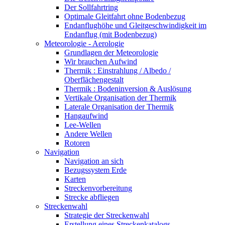
Der Sollfahrtring
Optimale Gleitfahrt ohne Bodenbezug
Endanflughöhe und Gleitgeschwindigkeit im
Endanflug (mit Bodenbezug)
Meteorologie - Aerologie
Grundlagen der Meteorologie
Wir brauchen Aufwind
Thermik : Einstrahlung / Albedo /
Oberflächengestalt
Thermik : Bodeninversion & Auslösung
Vertikale Organisation der Thermik
Laterale Organisation der Thermik
Hangaufwind
Lee-Wellen
Andere Wellen
Rotoren
Navigation
Navigation an sich
Bezugssystem Erde
Karten
Streckenvorbereitung
Strecke abfliegen
Streckenwahl
Strategie der Streckenwahl
Erstellung eines Streckenkatalogs