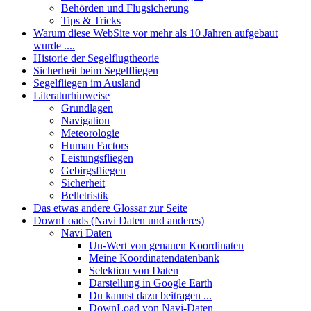
Behörden und Flugsicherung
Tips & Tricks
Warum diese WebSite vor mehr als 10 Jahren aufgebaut
wurde ....
Historie der Segelflugtheorie
Sicherheit beim Segelfliegen
Segelfliegen im Ausland
Literaturhinweise
Grundlagen
Navigation
Meteorologie
Human Factors
Leistungsfliegen
Gebirgsfliegen
Sicherheit
Belletristik
Das etwas andere Glossar zur Seite
DownLoads (Navi Daten und anderes)
Navi Daten
Un-Wert von genauen Koordinaten
Meine Koordinatendatenbank
Selektion von Daten
Darstellung in Google Earth
Du kannst dazu beitragen ...
DownLoad von Navi-Daten