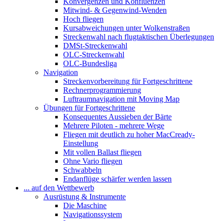
Konvergenzen und Konfluenzen
Mitwind- & Gegenwind-Wenden
Hoch fliegen
Kursabweichungen unter Wolkenstraßen
Streckenwahl nach flugtaktischen Überlegungen
DMSt-Streckenwahl
OLC-Streckenwahl
OLC-Bundesliga
Navigation
Streckenvorbereitung für Fortgeschrittene
Rechnerprogrammierung
Luftraumnavigation mit Moving Map
Übungen für Fortgeschrittene
Konsequentes Aussieben der Bärte
Mehrere Piloten - mehrere Wege
Fliegen mit deutlich zu hoher MacCready-
Einstellung
Mit vollen Ballast fliegen
Ohne Vario fliegen
Schwabbeln
Endanflüge schärfer werden lassen
... auf den Wettbewerb
Ausrüstung & Instrumente
Die Maschine
Navigationssystem