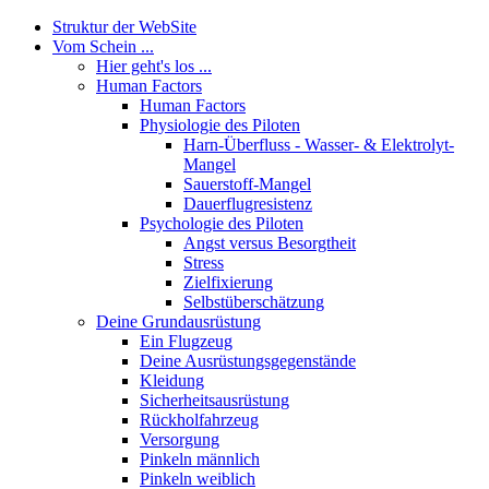
Struktur der WebSite
Vom Schein ...
Hier geht's los ...
Human Factors
Human Factors
Physiologie des Piloten
Harn-Überfluss - Wasser- & Elektrolyt-
Mangel
Sauerstoff-Mangel
Dauerflugresistenz
Psychologie des Piloten
Angst versus Besorgtheit
Stress
Zielfixierung
Selbstüberschätzung
Deine Grundausrüstung
Ein Flugzeug
Deine Ausrüstungsgegenstände
Kleidung
Sicherheitsausrüstung
Rückholfahrzeug
Versorgung
Pinkeln männlich
Pinkeln weiblich