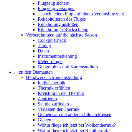
Flugzeug sichern
Flugzeug versorgen
... nach jedem Flug auf einem Vereinsflugzeug
Rekapitulieren des Fluges
Rückholung anstoßen
Rückholung / Rückschlepp
Vorbereitungen auf die nächste Saison
Cockpit-Check
Tuning
Daten
Instrumentbedienung
Meteorologie
Geographie- und Kartenstudium
... zu den Diamanten
Handwerk - Grundausbildung
In die Thermik
Thermik erfühlen
Kreisflug in der Thermik
Zentrieren
Sei nie zufrieden ...
Verlassen der Thermik
Gemeinsam mit anderen Piloten kreisen
Gleiten
Wohin fliege ich jetzt bei Wolkenthermik?
Wohin fliege ich jetzt bei Blauthermik?