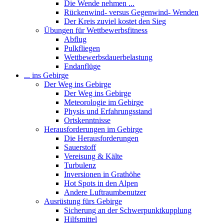
Die Wende nehmen ...
Rückenwind- versus Gegenwind- Wenden
Der Kreis zuviel kostet den Sieg
Übungen für Wettbewerbsfitness
Abflug
Pulkfliegen
Wettbewerbsdauerbelastung
Endanflüge
... ins Gebirge
Der Weg ins Gebirge
Der Weg ins Gebirge
Meteorologie im Gebirge
Physis und Erfahrungsstand
Ortskenntnisse
Herausforderungen im Gebirge
Die Herausforderungen
Sauerstoff
Vereisung & Kälte
Turbulenz
Inversionen in Grathöhe
Hot Spots in den Alpen
Andere Luftraumbenutzer
Ausrüstung fürs Gebirge
Sicherung an der Schwerpunktkupplung
Hilfsmittel