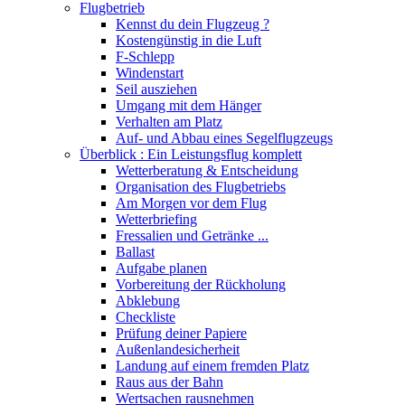
Flugbetrieb
Kennst du dein Flugzeug ?
Kostengünstig in die Luft
F-Schlepp
Windenstart
Seil ausziehen
Umgang mit dem Hänger
Verhalten am Platz
Auf- und Abbau eines Segelflugzeugs
Überblick : Ein Leistungsflug komplett
Wetterberatung & Entscheidung
Organisation des Flugbetriebs
Am Morgen vor dem Flug
Wetterbriefing
Fressalien und Getränke ...
Ballast
Aufgabe planen
Vorbereitung der Rückholung
Abklebung
Checkliste
Prüfung deiner Papiere
Außenlandesicherheit
Landung auf einem fremden Platz
Raus aus der Bahn
Wertsachen rausnehmen