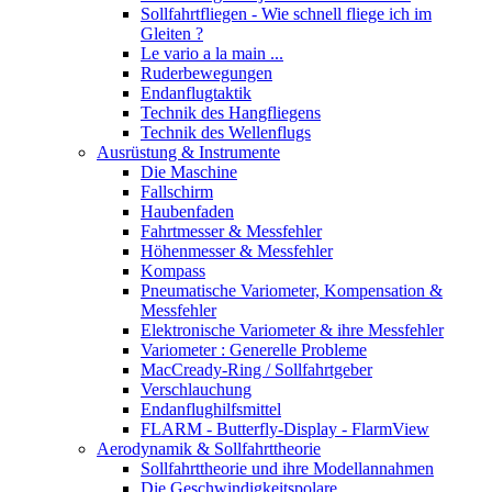
Sollfahrtfliegen - Wie schnell fliege ich im
Gleiten ?
Le vario a la main ...
Ruderbewegungen
Endanflugtaktik
Technik des Hangfliegens
Technik des Wellenflugs
Ausrüstung & Instrumente
Die Maschine
Fallschirm
Haubenfaden
Fahrtmesser & Messfehler
Höhenmesser & Messfehler
Kompass
Pneumatische Variometer, Kompensation &
Messfehler
Elektronische Variometer & ihre Messfehler
Variometer : Generelle Probleme
MacCready-Ring / Sollfahrtgeber
Verschlauchung
Endanflughilfsmittel
FLARM - Butterfly-Display - FlarmView
Aerodynamik & Sollfahrttheorie
Sollfahrttheorie und ihre Modellannahmen
Die Geschwindigkeitspolare