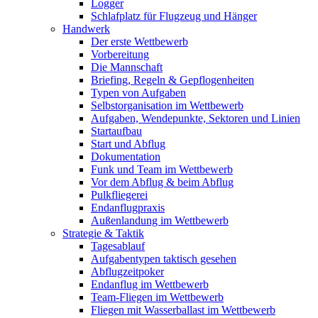
Logger
Schlafplatz für Flugzeug und Hänger
Handwerk
Der erste Wettbewerb
Vorbereitung
Die Mannschaft
Briefing, Regeln & Gepflogenheiten
Typen von Aufgaben
Selbstorganisation im Wettbewerb
Aufgaben, Wendepunkte, Sektoren und Linien
Startaufbau
Start und Abflug
Dokumentation
Funk und Team im Wettbewerb
Vor dem Abflug & beim Abflug
Pulkfliegerei
Endanflugpraxis
Außenlandung im Wettbewerb
Strategie & Taktik
Tagesablauf
Aufgabentypen taktisch gesehen
Abflugzeitpoker
Endanflug im Wettbewerb
Team-Fliegen im Wettbewerb
Fliegen mit Wasserballast im Wettbewerb