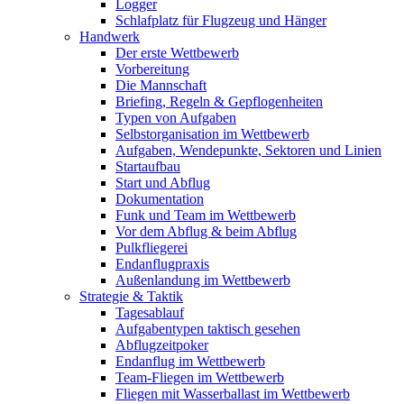
Logger
Schlafplatz für Flugzeug und Hänger
Handwerk
Der erste Wettbewerb
Vorbereitung
Die Mannschaft
Briefing, Regeln & Gepflogenheiten
Typen von Aufgaben
Selbstorganisation im Wettbewerb
Aufgaben, Wendepunkte, Sektoren und Linien
Startaufbau
Start und Abflug
Dokumentation
Funk und Team im Wettbewerb
Vor dem Abflug & beim Abflug
Pulkfliegerei
Endanflugpraxis
Außenlandung im Wettbewerb
Strategie & Taktik
Tagesablauf
Aufgabentypen taktisch gesehen
Abflugzeitpoker
Endanflug im Wettbewerb
Team-Fliegen im Wettbewerb
Fliegen mit Wasserballast im Wettbewerb