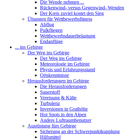
Die Wende nehmen ...
Rückenwind- versus Gegenwind- Wenden
Der Kreis zuviel kostet den Sieg
Übungen für Wettbewerbsfitness
Abflug
Pulkfliegen
Wettbewerbsdauerbelastung
Endanflüge
... ins Gebirge
Der Weg ins Gebirge
Der Weg ins Gebirge
Meteorologie im Gebirge
Physis und Erfahrungsstand
Ortskenntnisse
Herausforderungen im Gebirge
Die Herausforderungen
Sauerstoff
Vereisung & Kälte
Turbulenz
Inversionen in Grathöhe
Hot Spots in den Alpen
Andere Luftraumbenutzer
Ausrüstung fürs Gebirge
Sicherung an der Schwerpunktkupplung
Hilfsmittel