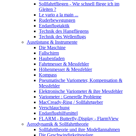
Sollfahrtfliegen - Wie schnell fliege ich im
Gleiten ?
Le vario a la main ...
Ruderbewegungen
Endanflugtaktik
Technik des Hangfliegens
Technik des Wellenflugs
Ausrüstung & Instrumente
Die Maschine
Fallschirm
Haubenfaden
Fahrtmesser & Messfehler
Höhenmesser & Messfehler
Kompass
Pneumatische Variometer, Kompensation &
Messfehler
Elektronische Variometer & ihre Messfehler
Variometer : Generelle Probleme
MacCready-Ring / Sollfahrtgeber
Verschlauchung
Endanflughilfsmittel
FLARM - Butterfly-Display - FlarmView
Aerodynamik & Sollfahrttheorie
Sollfahrttheorie und ihre Modellannahmen
Die Geschwindigkeitspolare