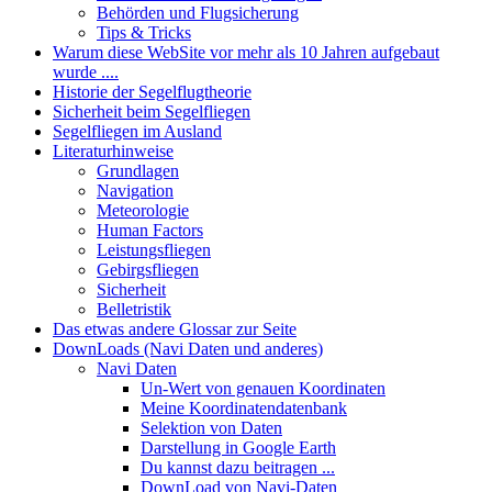
Behörden und Flugsicherung
Tips & Tricks
Warum diese WebSite vor mehr als 10 Jahren aufgebaut
wurde ....
Historie der Segelflugtheorie
Sicherheit beim Segelfliegen
Segelfliegen im Ausland
Literaturhinweise
Grundlagen
Navigation
Meteorologie
Human Factors
Leistungsfliegen
Gebirgsfliegen
Sicherheit
Belletristik
Das etwas andere Glossar zur Seite
DownLoads (Navi Daten und anderes)
Navi Daten
Un-Wert von genauen Koordinaten
Meine Koordinatendatenbank
Selektion von Daten
Darstellung in Google Earth
Du kannst dazu beitragen ...
DownLoad von Navi-Daten