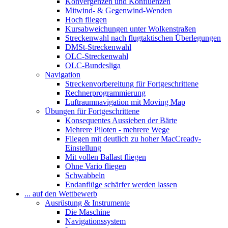
Konvergenzen und Konfluenzen
Mitwind- & Gegenwind-Wenden
Hoch fliegen
Kursabweichungen unter Wolkenstraßen
Streckenwahl nach flugtaktischen Überlegungen
DMSt-Streckenwahl
OLC-Streckenwahl
OLC-Bundesliga
Navigation
Streckenvorbereitung für Fortgeschrittene
Rechnerprogrammierung
Luftraumnavigation mit Moving Map
Übungen für Fortgeschrittene
Konsequentes Aussieben der Bärte
Mehrere Piloten - mehrere Wege
Fliegen mit deutlich zu hoher MacCready-
Einstellung
Mit vollen Ballast fliegen
Ohne Vario fliegen
Schwabbeln
Endanflüge schärfer werden lassen
... auf den Wettbewerb
Ausrüstung & Instrumente
Die Maschine
Navigationssystem