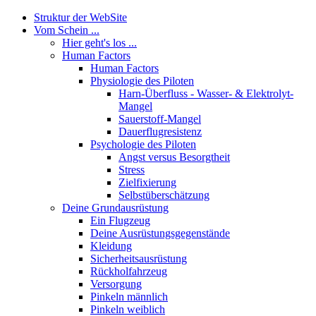
Struktur der WebSite
Vom Schein ...
Hier geht's los ...
Human Factors
Human Factors
Physiologie des Piloten
Harn-Überfluss - Wasser- & Elektrolyt-
Mangel
Sauerstoff-Mangel
Dauerflugresistenz
Psychologie des Piloten
Angst versus Besorgtheit
Stress
Zielfixierung
Selbstüberschätzung
Deine Grundausrüstung
Ein Flugzeug
Deine Ausrüstungsgegenstände
Kleidung
Sicherheitsausrüstung
Rückholfahrzeug
Versorgung
Pinkeln männlich
Pinkeln weiblich