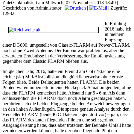
Zuletzt aktualisiert am Mittwoch, 07. November 2018 18:49
|
Geschrieben von Administrator
|
|
| Zugriffe:
12932
In Frühling
2016 habe ich
in meinem
Flugzeug,
einer DG800, umgestellt von Classic-FLARM auf Power-FLARM,
noch ohne Zweit-Antenne. Der Einbau war problemlos, aber die
erwarteten Ergebnisse in der Verbesserung der Empfangsleistung
gegenüber dem Classic-FLARM blieben aus.
Im gleichen Jahr, 2016, hatte ein Freund am Col d‘Etache eine
leichte (sic) Mid-Air-Collision, die glücklicherweise ohne ernste
Folgen blieb. Beide Delinquenten hatten FLARM. Die beiden
Piloten waren unbemerkt in eine Huckepack-Situation geraten, ohne
dass ein FLARM gemeckert hätte, Abstand nur 5 - 6 m. Als dann
schlussendlich die FLARMs doch noch Alarm geschlagen haben,
berührten sich die beiden Flugzeuge bei den Ausweichbewegungen
an den linken Außenflügeln. Die spätere genaue Analyse durch den
Hersteller FLARM (beide IGC-Dateien lagen dort vor) ergab, dass
das FLARM des unten fliegenden Piloten eine sehr geringe
Ausgangsleistung hatte, dass aber trotzdem der Beinahe-Unfall hätte
vermieden werden können, hätte der oben fliegende Pilot ein