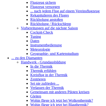
Flugzeug sichern
Flugzeug versorgen
... nach jedem Flug auf einem Vereinsflugzeug
Rekapitulieren des Fluges
Rückholung anstoßen
Rückholung / Rückschlepp
Vorbereitungen auf die nächste Saison
Cockpit-Check
Tuning
Daten
Instrumentbedienung
Meteorologie
Geographie- und Kartenstudium
... zu den Diamanten
Handwerk - Grundausbildung
In die Thermik
Thermik erfühlen
Kreisflug in der Thermik
Zentrieren
Sei nie zufrieden ...
Verlassen der Thermik
Gemeinsam mit anderen Piloten kreisen
Gleiten
Wohin fliege ich jetzt bei Wolkenthermik?
Wohin fliege ich jetzt bei Blauthermik?