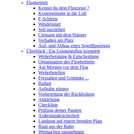
Flugbetrieb
Kennst du dein Flugzeug ?
Kostengünstig in die Luft
F-Schlepp
Windenstart
Seil ausziehen
Umgang mit dem Hänger
Verhalten am Platz
Auf- und Abbau eines Segelflugzeugs
Überblick : Ein Leistungsflug komplett
Wetterberatung & Entscheidung
Organisation des Flugbetriebs
Am Morgen vor dem Flug
Wetterbriefing
Fressalien und Getränke ...
Ballast
Aufgabe planen
Vorbereitung der Rückholung
Abklebung
Checkliste
Prüfung deiner Papiere
Außenlandesicherheit
Landung auf einem fremden Platz
Raus aus der Bahn
Wertsachen rausnehmen