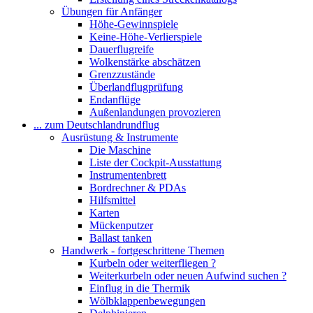
Übungen für Anfänger
Höhe-Gewinnspiele
Keine-Höhe-Verlierspiele
Dauerflugreife
Wolkenstärke abschätzen
Grenzzustände
Überlandflugprüfung
Endanflüge
Außenlandungen provozieren
... zum Deutschlandrundflug
Ausrüstung & Instrumente
Die Maschine
Liste der Cockpit-Ausstattung
Instrumentenbrett
Bordrechner & PDAs
Hilfsmittel
Karten
Mückenputzer
Ballast tanken
Handwerk - fortgeschrittene Themen
Kurbeln oder weiterfliegen ?
Weiterkurbeln oder neuen Aufwind suchen ?
Einflug in die Thermik
Wölbklappenbewegungen