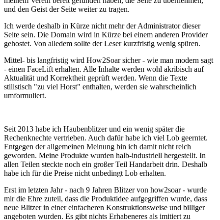
meinem Verein bereit gefunden haben, die Seite zu übernehmen,
und den Geist der Seite weiter zu tragen.
Ich werde deshalb in Kürze nicht mehr der Administrator dieser
Seite sein. Die Domain wird in Kürze bei einem anderen Provider
gehostet. Von alledem sollte der Leser kurzfristig wenig spüren.
Mittel- bis langfristig wird How2Soar sicher - wie man modern sagt
- einen FaceLift erhalten. Alle Inhalte werden wohl akribisch auf
Aktualität und Korrektheit geprüft werden. Wenn die Texte
stilistisch "zu viel Horst" enthalten, werden sie wahrscheinlich
umformuliert.
Seit 2013 habe ich Haubenblitzer und ein wenig später die
Rechenknechte vertrieben. Auch dafür habe ich viel Lob geerntet.
Entgegen der allgemeinen Meinung bin ich damit nicht reich
geworden. Meine Produkte wurden halb-industriell hergestellt. In
allen Teilen steckte noch ein großer Teil Handarbeit drin. Deshalb
habe ich für die Preise nicht unbedingt Lob erhalten.
Erst im letzten Jahr - nach 9 Jahren Blitzer von how2soar - wurde
mir die Ehre zuteil, dass die Produktidee aufgegriffen wurde, dass
neue Blitzer in einer einfacheren Konstruktionsweise und billiger
angeboten wurden. Es gibt nichts Erhabeneres als imitiert zu