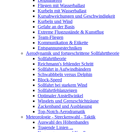
Delphinieren
Fliegen mit Wasserballast
Kurbeln mit Wasserballast
Kursabweichungen und Geschwindigkeit
Kurbeln und Wind
Gefahr an der Basis
Extreme Flugzustände & Kunstflug
Team-Fliegen
Kommunikation & Etikette
Entspannungstechniken
Aerodynamik und fortgeschrittene Sollfahrttheorie
Sollfahrttheorie
Reichmann's fehlender Schritt
Sollfahrt in Aufwindbändern
Schwabbbeln versus Delphin
Block-Speed
Sollfahrt bei starkem Wind
Sollfahrtfehlanzeigen
Optimaler Anstellwinkel
Winglets und Grenzschichtzäune
Zackenband und Ausblasung
Top-Notch-Aerodramatik
Meteorologie - Streckenwahl - Taktik
Auswahl des Höhenbandes
Tragende Linien ...