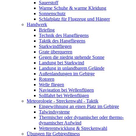
Sauerstoff
Warme Schuhe & warme Kleidung
Sonnenschutz
Schlafplatz für Flugzeug und Hänger
Handwerk
Briefing
Technik des Hangfliegens
Taktik des Hangfliegens
Starkwindfliegen
Grate überqueren
Gegen die niedrig stehende Sonne
Landung bei Starkwind
Landung in unlandbarem Gelände
Außenlandungen im Gebirge
Rotoren
Welle fliegen
Navigation bei Wellenflügen
Sollfahrt bei Wellenflügen
Meteorologie - Streckenwahl - Taktik
Eingewöhnung an einen Platz im Gebirge
Talwindsysteme
Thermischer oder dynamischer oder thermo-
dynamischer Aufwind
Wetterentwicklung & Streckenwahl
Übungen für Gebirgsfitness