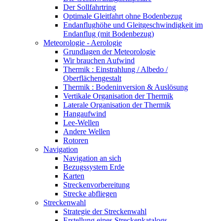
Der Sollfahrtring
Optimale Gleitfahrt ohne Bodenbezug
Endanflughöhe und Gleitgeschwindigkeit im
Endanflug (mit Bodenbezug)
Meteorologie - Aerologie
Grundlagen der Meteorologie
Wir brauchen Aufwind
Thermik : Einstrahlung / Albedo /
Oberflächengestalt
Thermik : Bodeninversion & Auslösung
Vertikale Organisation der Thermik
Laterale Organisation der Thermik
Hangaufwind
Lee-Wellen
Andere Wellen
Rotoren
Navigation
Navigation an sich
Bezugssystem Erde
Karten
Streckenvorbereitung
Strecke abfliegen
Streckenwahl
Strategie der Streckenwahl
Erstellung eines Streckenkatalogs