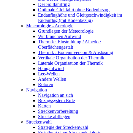
Der Sollfahrtring
Optimale Gleitfahrt ohne Bodenbezug
Endanflughöhe und Gleitgeschwindigkeit im
Endanflug (mit Bodenbezug)
Meteorologie - Aerologie
Grundlagen der Meteorologie
Wir brauchen Aufwind
Thermik : Einstrahlung / Albedo /
Oberflächengestalt
Thermik : Bodeninversion & Auslösung
Vertikale Organisation der Thermik
Laterale Organisation der Thermik
Hangaufwind
Lee-Wellen
Andere Wellen
Rotoren
Navigation
Navigation an sich
Bezugssystem Erde
Karten
Streckenvorbereitung
Strecke abfliegen
Streckenwahl
Strategie der Streckenwahl
Erstellung eines Streckenkatalogs