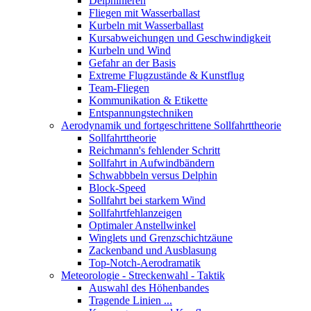
Delphinieren
Fliegen mit Wasserballast
Kurbeln mit Wasserballast
Kursabweichungen und Geschwindigkeit
Kurbeln und Wind
Gefahr an der Basis
Extreme Flugzustände & Kunstflug
Team-Fliegen
Kommunikation & Etikette
Entspannungstechniken
Aerodynamik und fortgeschrittene Sollfahrttheorie
Sollfahrttheorie
Reichmann's fehlender Schritt
Sollfahrt in Aufwindbändern
Schwabbbeln versus Delphin
Block-Speed
Sollfahrt bei starkem Wind
Sollfahrtfehlanzeigen
Optimaler Anstellwinkel
Winglets und Grenzschichtzäune
Zackenband und Ausblasung
Top-Notch-Aerodramatik
Meteorologie - Streckenwahl - Taktik
Auswahl des Höhenbandes
Tragende Linien ...