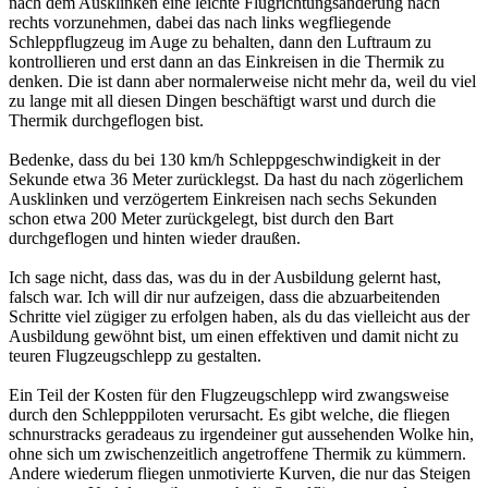
nach dem Ausklinken eine leichte Flugrichtungsänderung nach
rechts vorzunehmen, dabei das nach links wegfliegende
Schleppflugzeug im Auge zu behalten, dann den Luftraum zu
kontrollieren und erst dann an das Einkreisen in die Thermik zu
denken. Die ist dann aber normalerweise nicht mehr da, weil du viel
zu lange mit all diesen Dingen beschäftigt warst und durch die
Thermik durchgeflogen bist.
Bedenke, dass du bei 130 km/h Schleppgeschwindigkeit in der
Sekunde etwa 36 Meter zurücklegst. Da hast du nach zögerlichem
Ausklinken und verzögertem Einkreisen nach sechs Sekunden
schon etwa 200 Meter zurückgelegt, bist durch den Bart
durchgeflogen und hinten wieder draußen.
Ich sage nicht, dass das, was du in der Ausbildung gelernt hast,
falsch war. Ich will dir nur aufzeigen, dass die abzuarbeitenden
Schritte viel zügiger zu erfolgen haben, als du das vielleicht aus der
Ausbildung gewöhnt bist, um einen effektiven und damit nicht zu
teuren Flugzeugschlepp zu gestalten.
Ein Teil der Kosten für den Flugzeugschlepp wird zwangsweise
durch den Schlepppiloten verursacht. Es gibt welche, die fliegen
schnurstracks geradeaus zu irgendeiner gut aussehenden Wolke hin,
ohne sich um zwischenzeitlich angetroffene Thermik zu kümmern.
Andere wiederum fliegen unmotivierte Kurven, die nur das Steigen