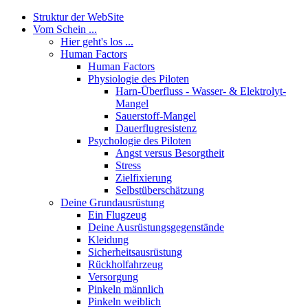
Struktur der WebSite
Vom Schein ...
Hier geht's los ...
Human Factors
Human Factors
Physiologie des Piloten
Harn-Überfluss - Wasser- & Elektrolyt-
Mangel
Sauerstoff-Mangel
Dauerflugresistenz
Psychologie des Piloten
Angst versus Besorgtheit
Stress
Zielfixierung
Selbstüberschätzung
Deine Grundausrüstung
Ein Flugzeug
Deine Ausrüstungsgegenstände
Kleidung
Sicherheitsausrüstung
Rückholfahrzeug
Versorgung
Pinkeln männlich
Pinkeln weiblich