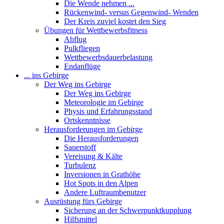
Die Wende nehmen ...
Rückenwind- versus Gegenwind- Wenden
Der Kreis zuviel kostet den Sieg
Übungen für Wettbewerbsfitness
Abflug
Pulkfliegen
Wettbewerbsdauerbelastung
Endanflüge
... ins Gebirge
Der Weg ins Gebirge
Der Weg ins Gebirge
Meteorologie im Gebirge
Physis und Erfahrungsstand
Ortskenntnisse
Herausforderungen im Gebirge
Die Herausforderungen
Sauerstoff
Vereisung & Kälte
Turbulenz
Inversionen in Grathöhe
Hot Spots in den Alpen
Andere Luftraumbenutzer
Ausrüstung fürs Gebirge
Sicherung an der Schwerpunktkupplung
Hilfsmittel