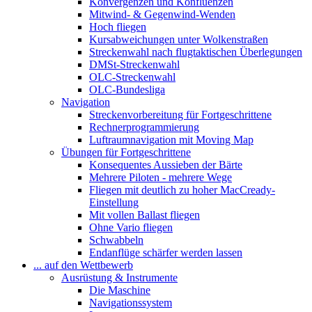
Konvergenzen und Konfluenzen
Mitwind- & Gegenwind-Wenden
Hoch fliegen
Kursabweichungen unter Wolkenstraßen
Streckenwahl nach flugtaktischen Überlegungen
DMSt-Streckenwahl
OLC-Streckenwahl
OLC-Bundesliga
Navigation
Streckenvorbereitung für Fortgeschrittene
Rechnerprogrammierung
Luftraumnavigation mit Moving Map
Übungen für Fortgeschrittene
Konsequentes Aussieben der Bärte
Mehrere Piloten - mehrere Wege
Fliegen mit deutlich zu hoher MacCready-
Einstellung
Mit vollen Ballast fliegen
Ohne Vario fliegen
Schwabbeln
Endanflüge schärfer werden lassen
... auf den Wettbewerb
Ausrüstung & Instrumente
Die Maschine
Navigationssystem