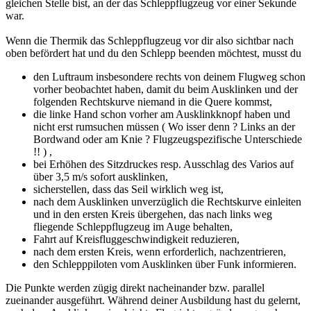
gleichen Stelle bist, an der das Schleppflugzeug vor einer Sekunde
war.
Wenn die Thermik das Schleppflugzeug vor dir also sichtbar nach
oben befördert hat und du den Schlepp beenden möchtest, musst du
den Luftraum insbesondere rechts von deinem Flugweg schon
vorher beobachtet haben, damit du beim Ausklinken und der
folgenden Rechtskurve niemand in die Quere kommst,
die linke Hand schon vorher am Ausklinkknopf haben und
nicht erst rumsuchen müssen ( Wo isser denn ? Links an der
Bordwand oder am Knie ? Flugzeugspezifische Unterschiede
!! ) ,
bei Erhöhen des Sitzdruckes resp. Ausschlag des Varios auf
über 3,5 m/s sofort ausklinken,
sicherstellen, dass das Seil wirklich weg ist,
nach dem Ausklinken unverzüglich die Rechtskurve einleiten
und in den ersten Kreis übergehen, das nach links weg
fliegende Schleppflugzeug im Auge behalten,
Fahrt auf Kreisfluggeschwindigkeit reduzieren,
nach dem ersten Kreis, wenn erforderlich, nachzentrieren,
den Schlepppiloten vom Ausklinken über Funk informieren.
Die Punkte werden zügig direkt nacheinander bzw. parallel
zueinander ausgeführt. Während deiner Ausbildung hast du gelernt,