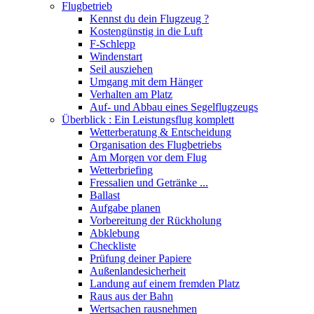
Flugbetrieb
Kennst du dein Flugzeug ?
Kostengünstig in die Luft
F-Schlepp
Windenstart
Seil ausziehen
Umgang mit dem Hänger
Verhalten am Platz
Auf- und Abbau eines Segelflugzeugs
Überblick : Ein Leistungsflug komplett
Wetterberatung & Entscheidung
Organisation des Flugbetriebs
Am Morgen vor dem Flug
Wetterbriefing
Fressalien und Getränke ...
Ballast
Aufgabe planen
Vorbereitung der Rückholung
Abklebung
Checkliste
Prüfung deiner Papiere
Außenlandesicherheit
Landung auf einem fremden Platz
Raus aus der Bahn
Wertsachen rausnehmen