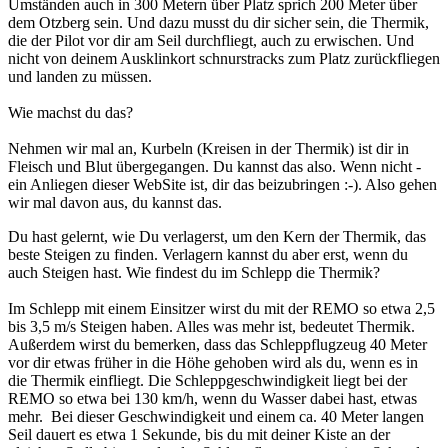
Umständen auch in 300 Metern über Platz sprich 200 Meter über
dem Otzberg sein. Und dazu musst du dir sicher sein, die Thermik,
die der Pilot vor dir am Seil durchfliegt, auch zu erwischen. Und
nicht von deinem Ausklinkort schnurstracks zum Platz zurückfliegen
und landen zu müssen.
Wie machst du das?
Nehmen wir mal an, Kurbeln (Kreisen in der Thermik) ist dir in
Fleisch und Blut übergegangen. Du kannst das also. Wenn nicht -
ein Anliegen dieser WebSite ist, dir das beizubringen :-). Also gehen
wir mal davon aus, du kannst das.
Du hast gelernt, wie Du verlagerst, um den Kern der Thermik, das
beste Steigen zu finden. Verlagern kannst du aber erst, wenn du
auch Steigen hast. Wie findest du im Schlepp die Thermik?
Im Schlepp mit einem Einsitzer wirst du mit der REMO so etwa 2,5
bis 3,5 m/s Steigen haben. Alles was mehr ist, bedeutet Thermik.
Außerdem wirst du bemerken, dass das Schleppflugzeug 40 Meter
vor dir etwas früher in die Höhe gehoben wird als du, wenn es in
die Thermik einfliegt. Die Schleppgeschwindigkeit liegt bei der
REMO so etwa bei 130 km/h, wenn du Wasser dabei hast, etwas
mehr. Bei dieser Geschwindigkeit und einem ca. 40 Meter langen
Seil dauert es etwa 1 Sekunde, bis du mit deiner Kiste an der