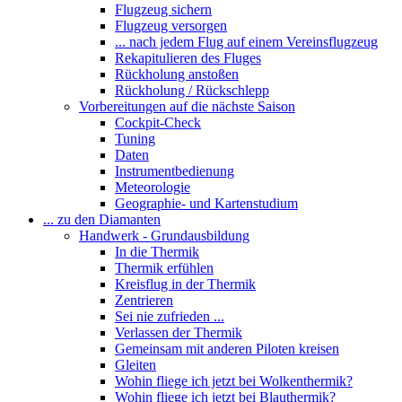
Flugzeug sichern
Flugzeug versorgen
... nach jedem Flug auf einem Vereinsflugzeug
Rekapitulieren des Fluges
Rückholung anstoßen
Rückholung / Rückschlepp
Vorbereitungen auf die nächste Saison
Cockpit-Check
Tuning
Daten
Instrumentbedienung
Meteorologie
Geographie- und Kartenstudium
... zu den Diamanten
Handwerk - Grundausbildung
In die Thermik
Thermik erfühlen
Kreisflug in der Thermik
Zentrieren
Sei nie zufrieden ...
Verlassen der Thermik
Gemeinsam mit anderen Piloten kreisen
Gleiten
Wohin fliege ich jetzt bei Wolkenthermik?
Wohin fliege ich jetzt bei Blauthermik?