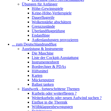
Übungen für Anfänger
Höhe-Gewinnspiele
Keine-Höhe-Verlierspiele
Dauerflugreife
Wolkenstärke abschätzen
Grenzzustände
Überlandflugprüfung
Endanflüge
Außenlandungen provozieren
... zum Deutschlandrundflug
Ausrüstung & Instrumente
Die Maschine
Liste der Cockpit-Ausstattung
Instrumentenbrett
Bordrechner & PDAs
Hilfsmittel
Karten
Mückenputzer
Ballast tanken
Handwerk - fortgeschrittene Themen
Kurbeln oder weiterfliegen ?
Weiterkurbeln oder neuen Aufwind suchen ?
Einflug in die Thermik
Wölbklappenbewegungen