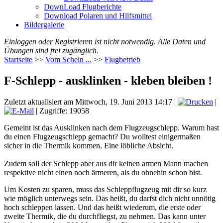
DownLoad Flugberichte
Download Polaren und Hilfsmittel
Bildergalerie
Einloggen oder Registrieren ist nicht notwendig. Alle Daten und
Übungen sind frei zugänglich.
Startseite
>>
Vom Schein ...
>>
Flugbetrieb
F-Schlepp - ausklinken - kleben bleiben !
Zuletzt aktualisiert am Mittwoch, 19. Juni 2013 14:17
|
|
| Zugriffe: 19058
Gemeint ist das Ausklinken nach dem Flugzeugschlepp. Warum hast
du einen Flugzeugschlepp gemacht? Du wolltest einigermaßen
sicher in die Thermik kommen. Eine löbliche Absicht.
Zudem soll der Schlepp aber aus dir keinen armen Mann machen
respektive nicht einen noch ärmeren, als du ohnehin schon bist.
Um Kosten zu sparen, muss das Schleppflugzeug mit dir so kurz
wie möglich unterwegs sein. Das heißt, du darfst dich nicht unnötig
hoch schleppen lassen. Und das heißt wiederum, die erste oder
zweite Thermik, die du durchfliegst, zu nehmen. Das kann unter