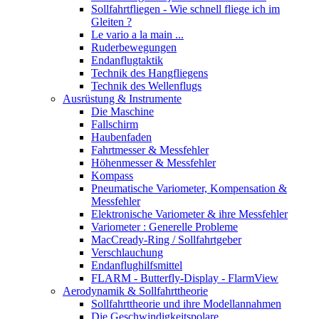
Sollfahrtfliegen - Wie schnell fliege ich im
Gleiten ?
Le vario a la main ...
Ruderbewegungen
Endanflugtaktik
Technik des Hangfliegens
Technik des Wellenflugs
Ausrüstung & Instrumente
Die Maschine
Fallschirm
Haubenfaden
Fahrtmesser & Messfehler
Höhenmesser & Messfehler
Kompass
Pneumatische Variometer, Kompensation &
Messfehler
Elektronische Variometer & ihre Messfehler
Variometer : Generelle Probleme
MacCready-Ring / Sollfahrtgeber
Verschlauchung
Endanflughilfsmittel
FLARM - Butterfly-Display - FlarmView
Aerodynamik & Sollfahrttheorie
Sollfahrttheorie und ihre Modellannahmen
Die Geschwindigkeitspolare