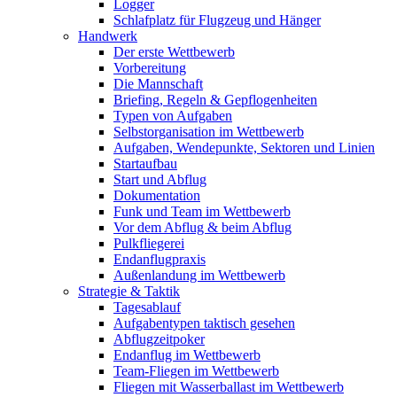
Logger
Schlafplatz für Flugzeug und Hänger
Handwerk
Der erste Wettbewerb
Vorbereitung
Die Mannschaft
Briefing, Regeln & Gepflogenheiten
Typen von Aufgaben
Selbstorganisation im Wettbewerb
Aufgaben, Wendepunkte, Sektoren und Linien
Startaufbau
Start und Abflug
Dokumentation
Funk und Team im Wettbewerb
Vor dem Abflug & beim Abflug
Pulkfliegerei
Endanflugpraxis
Außenlandung im Wettbewerb
Strategie & Taktik
Tagesablauf
Aufgabentypen taktisch gesehen
Abflugzeitpoker
Endanflug im Wettbewerb
Team-Fliegen im Wettbewerb
Fliegen mit Wasserballast im Wettbewerb