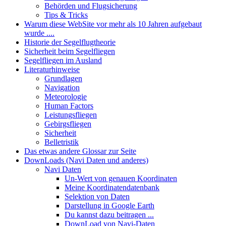
Behörden und Flugsicherung
Tips & Tricks
Warum diese WebSite vor mehr als 10 Jahren aufgebaut
wurde ....
Historie der Segelflugtheorie
Sicherheit beim Segelfliegen
Segelfliegen im Ausland
Literaturhinweise
Grundlagen
Navigation
Meteorologie
Human Factors
Leistungsfliegen
Gebirgsfliegen
Sicherheit
Belletristik
Das etwas andere Glossar zur Seite
DownLoads (Navi Daten und anderes)
Navi Daten
Un-Wert von genauen Koordinaten
Meine Koordinatendatenbank
Selektion von Daten
Darstellung in Google Earth
Du kannst dazu beitragen ...
DownLoad von Navi-Daten