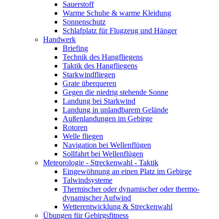
Sauerstoff
Warme Schuhe & warme Kleidung
Sonnenschutz
Schlafplatz für Flugzeug und Hänger
Handwerk
Briefing
Technik des Hangfliegens
Taktik des Hangfliegens
Starkwindfliegen
Grate überqueren
Gegen die niedrig stehende Sonne
Landung bei Starkwind
Landung in unlandbarem Gelände
Außenlandungen im Gebirge
Rotoren
Welle fliegen
Navigation bei Wellenflügen
Sollfahrt bei Wellenflügen
Meteorologie - Streckenwahl - Taktik
Eingewöhnung an einen Platz im Gebirge
Talwindsysteme
Thermischer oder dynamischer oder thermo-
dynamischer Aufwind
Wetterentwicklung & Streckenwahl
Übungen für Gebirgsfitness