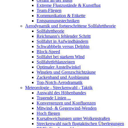
Gefahr an der Basis
Extreme Flugzustände & Kunstflug
Team-Fliegen
Kommunikation & Etikette
Entspannungstechniken
Aerodynamik und fortgeschrittene Sollfahrttheorie
Sollfahrttheorie
Reichmann's fehlender Schritt
Sollfahrt in Aufwindbändern
Schwabbbeln versus Delphin
Block-Speed
Sollfahrt bei starkem Wind
Sollfahrtfehlanzeigen
Optimaler Anstellwinkel
Winglets und Grenzschichtzäune
Zackenband und Ausblasung
Top-Notch-Aerodramatik
Meteorologie - Streckenwahl - Taktik
Auswahl des Höhenbandes
Tragende Linien ...
Konvergenzen und Konfluenzen
Mitwind- & Gegenwind-Wenden
Hoch fliegen
Kursabweichungen unter Wolkenstraßen
Streckenwahl nach flugtaktischen Überlegungen