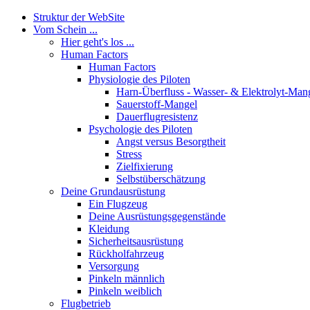
Struktur der WebSite
Vom Schein ...
Hier geht's los ...
Human Factors
Human Factors
Physiologie des Piloten
Harn-Überfluss - Wasser- & Elektrolyt-Man
Sauerstoff-Mangel
Dauerflugresistenz
Psychologie des Piloten
Angst versus Besorgtheit
Stress
Zielfixierung
Selbstüberschätzung
Deine Grundausrüstung
Ein Flugzeug
Deine Ausrüstungsgegenstände
Kleidung
Sicherheitsausrüstung
Rückholfahrzeug
Versorgung
Pinkeln männlich
Pinkeln weiblich
Flugbetrieb