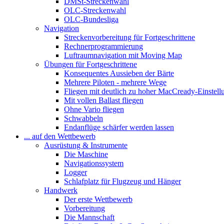
DMSt-Streckenwahl
OLC-Streckenwahl
OLC-Bundesliga
Navigation
Streckenvorbereitung für Fortgeschrittene
Rechnerprogrammierung
Luftraumnavigation mit Moving Map
Übungen für Fortgeschrittene
Konsequentes Aussieben der Bärte
Mehrere Piloten - mehrere Wege
Fliegen mit deutlich zu hoher MacCready-Einstell
Mit vollen Ballast fliegen
Ohne Vario fliegen
Schwabbeln
Endanflüge schärfer werden lassen
... auf den Wettbewerb
Ausrüstung & Instrumente
Die Maschine
Navigationssystem
Logger
Schlafplatz für Flugzeug und Hänger
Handwerk
Der erste Wettbewerb
Vorbereitung
Die Mannschaft