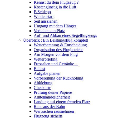
Kennst du dein Flugzeug ?
Kostengünstig in die Luft
F-Schlepp
Windenstart
Seil ausziehen
Umgang mit dem Hänger
Verhalten am Platz
Auf- und Abbau eines Segelflugzeugs
Überblick : Ein Leistungsflug komplett
Wetterberatung & Entscheidung
Organisation des Flugbetriebs
Am Morgen vor dem Flug
Wetterbriefing
Fressalien und Getränke ...
Ballast
Aufgabe planen
Vorbereitung der Rückholung
Abklebung
Checkliste
Prüfung deiner Papiere
Außenlandesicherheit
Landung auf einem fremden Platz
Raus aus der Bahn
Wertsachen rausnehmen
Flugzeug sichern