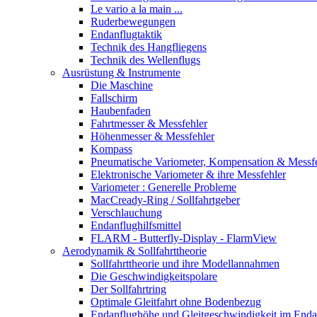
Le vario a la main ...
Ruderbewegungen
Endanflugtaktik
Technik des Hangfliegens
Technik des Wellenflugs
Ausrüstung & Instrumente
Die Maschine
Fallschirm
Haubenfaden
Fahrtmesser & Messfehler
Höhenmesser & Messfehler
Kompass
Pneumatische Variometer, Kompensation & Messf
Elektronische Variometer & ihre Messfehler
Variometer : Generelle Probleme
MacCready-Ring / Sollfahrtgeber
Verschlauchung
Endanflughilfsmittel
FLARM - Butterfly-Display - FlarmView
Aerodynamik & Sollfahrttheorie
Sollfahrttheorie und ihre Modellannahmen
Die Geschwindigkeitspolare
Der Sollfahrtring
Optimale Gleitfahrt ohne Bodenbezug
Endanflughöhe und Gleitgeschwindigkeit im Enda