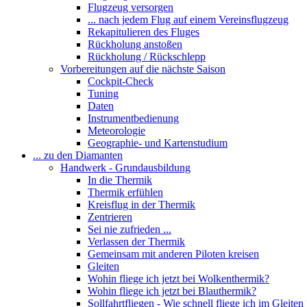
Flugzeug versorgen
... nach jedem Flug auf einem Vereinsflugzeug
Rekapitulieren des Fluges
Rückholung anstoßen
Rückholung / Rückschlepp
Vorbereitungen auf die nächste Saison
Cockpit-Check
Tuning
Daten
Instrumentbedienung
Meteorologie
Geographie- und Kartenstudium
... zu den Diamanten
Handwerk - Grundausbildung
In die Thermik
Thermik erfühlen
Kreisflug in der Thermik
Zentrieren
Sei nie zufrieden ...
Verlassen der Thermik
Gemeinsam mit anderen Piloten kreisen
Gleiten
Wohin fliege ich jetzt bei Wolkenthermik?
Wohin fliege ich jetzt bei Blauthermik?
Sollfahrtfliegen - Wie schnell fliege ich im Gleiten 