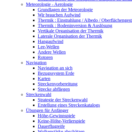
Meteorologie - Aerologie
Grundlagen der Meteorologie
Wir brauchen Aufwind
Thermik : Einstrahlung / Albedo / Oberflächengest
Thermik : Bodeninversion & Auslösung
Vertikale Organisation der Thermik
Laterale Organisation der Thermik
Hangaufwind
Lee-Wellen
Andere Wellen
Rotoren
Navigation
Navigation an sich
Bezugssystem Erde
Karten
Streckenvorbereitung
Strecke abfliegen
Streckenwahl
Strategie der Streckenwahl
Erstellung eines Streckenkatalogs
Übungen für Anfänger
Höhe-Gewinnspiele
Keine-Höhe-Verlierspiele
Dauerflugreife
Wolkenstärke abschätzen