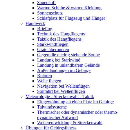
Sauerstoff
Warme Schuhe & warme Kleidung
Sonnenschutz
Schlafplatz für Flugzeug und Hänger
Handwerk
Briefing
Technik des Hangfliegens
Taktik des Hangfliegens
Starkwindfliegen
Grate überqueren
Gegen die niedrig stehende Sonne
Landung bei Starkwind
Landung in unlandbarem Gelände
Außenlandungen im Gebirge
Rotoren
Welle fliegen
Navigation bei Wellenflügen
Sollfahrt bei Wellenflügen
Meteorologie - Streckenwahl - Taktik
Eingewöhnung an einen Platz im Gebirge
Talwindsysteme
Thermischer oder dynamischer oder thermo-
dynamischer Aufwind
Wetterentwicklung & Streckenwahl
Übungen für Gebirgsfitness