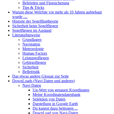
Behörden und Flugsicherung
Tips & Tricks
Warum diese WebSite vor mehr als 10 Jahren aufgebaut
wurde ....
Historie der Segelflugtheorie
Sicherheit beim Segelfliegen
Segelfliegen im Ausland
Literaturhinweise
Grundlagen
Navigation
Meteorologie
Human Factors
Leistungsfliegen
Gebirgsfliegen
Sicherheit
Belletristik
Das etwas andere Glossar zur Seite
DownLoads (Navi Daten und anderes)
Navi Daten
Un-Wert von genauen Koordinaten
Meine Koordinatendatenbank
Selektion von Daten
Darstellung in Google Earth
Du kannst dazu beitragen ...
DownLoad von Navi-Daten