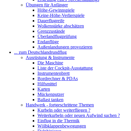
Übungen für Anfänger
Höhe-Gewinnspiele
Keine-Höhe-Verlierspiele
Dauerflugreife
Wolkenstärke abschätzen
Grenzzustände
Überlandflugprüfung
Endanflüge
Außenlandungen provozieren
... zum Deutschlandrundflug
Ausrüstung & Instrumente
Die Maschine
Liste der Cockpit-Ausstattung
Instrumentenbrett
Bordrechner & PDAs
Hilfsmittel
Karten
Mückenputzer
Ballast tanken
Handwerk - fortgeschrittene Themen
Kurbeln oder weiterfliegen ?
Weiterkurbeln oder neuen Aufwind suchen ?
Einflug in die Thermik
Wölbklappenbewegungen