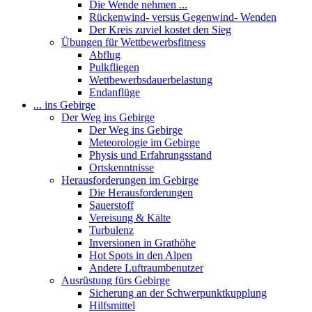
Die Wende nehmen ...
Rückenwind- versus Gegenwind- Wenden
Der Kreis zuviel kostet den Sieg
Übungen für Wettbewerbsfitness
Abflug
Pulkfliegen
Wettbewerbsdauerbelastung
Endanflüge
... ins Gebirge
Der Weg ins Gebirge
Der Weg ins Gebirge
Meteorologie im Gebirge
Physis und Erfahrungsstand
Ortskenntnisse
Herausforderungen im Gebirge
Die Herausforderungen
Sauerstoff
Vereisung & Kälte
Turbulenz
Inversionen in Grathöhe
Hot Spots in den Alpen
Andere Luftraumbenutzer
Ausrüstung fürs Gebirge
Sicherung an der Schwerpunktkupplung
Hilfsmittel