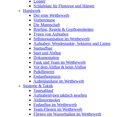
Logger
Schlafplatz für Flugzeug und Hänger
Handwerk
Der erste Wettbewerb
Vorbereitung
Die Mannschaft
Briefing, Regeln & Gepflogenheiten
Typen von Aufgaben
Selbstorganisation im Wettbewerb
Aufgaben, Wendepunkte, Sektoren und Linien
Startaufbau
Start und Abflug
Dokumentation
Funk und Team im Wettbewerb
Vor dem Abflug & beim Abflug
Pulkfliegerei
Endanflugpraxis
Außenlandung im Wettbewerb
Strategie & Taktik
Tagesablauf
Aufgabentypen taktisch gesehen
Abflugzeitpoker
Endanflug im Wettbewerb
Team-Fliegen im Wettbewerb
Fliegen mit Wasserballast im Wettbewerb