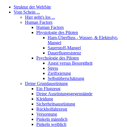
Struktur der WebSite
Vom Schein ...
Hier geht's los ...
Human Factors
Human Factors
Physiologie des Piloten
Harn-Überfluss - Wasser- & Elektrolyt-
Mangel
Sauerstoff-Mangel
Dauerflugresistenz
Psychologie des Piloten
Angst versus Besorgtheit
Stress
Zielfixierung
Selbstüberschätzung
Deine Grundausrüstung
Ein Flugzeug
Deine Ausrüstungsgegenstände
Kleidung
Sicherheitsausrüstung
Rückholfahrzeug
Versorgung
Pinkeln männlich
Pinkeln weiblich