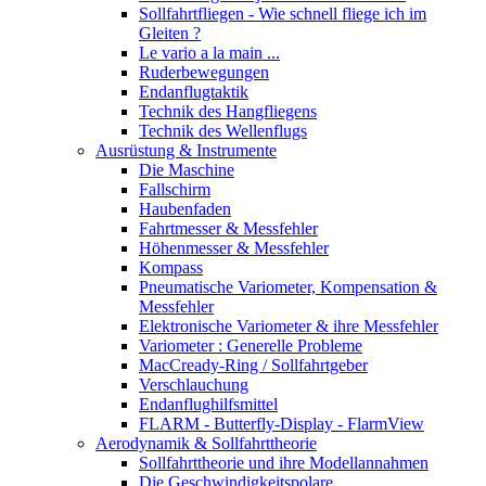
Sollfahrtfliegen - Wie schnell fliege ich im
Gleiten ?
Le vario a la main ...
Ruderbewegungen
Endanflugtaktik
Technik des Hangfliegens
Technik des Wellenflugs
Ausrüstung & Instrumente
Die Maschine
Fallschirm
Haubenfaden
Fahrtmesser & Messfehler
Höhenmesser & Messfehler
Kompass
Pneumatische Variometer, Kompensation &
Messfehler
Elektronische Variometer & ihre Messfehler
Variometer : Generelle Probleme
MacCready-Ring / Sollfahrtgeber
Verschlauchung
Endanflughilfsmittel
FLARM - Butterfly-Display - FlarmView
Aerodynamik & Sollfahrttheorie
Sollfahrttheorie und ihre Modellannahmen
Die Geschwindigkeitspolare