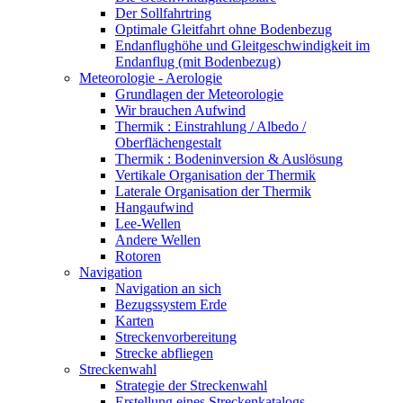
Der Sollfahrtring
Optimale Gleitfahrt ohne Bodenbezug
Endanflughöhe und Gleitgeschwindigkeit im
Endanflug (mit Bodenbezug)
Meteorologie - Aerologie
Grundlagen der Meteorologie
Wir brauchen Aufwind
Thermik : Einstrahlung / Albedo /
Oberflächengestalt
Thermik : Bodeninversion & Auslösung
Vertikale Organisation der Thermik
Laterale Organisation der Thermik
Hangaufwind
Lee-Wellen
Andere Wellen
Rotoren
Navigation
Navigation an sich
Bezugssystem Erde
Karten
Streckenvorbereitung
Strecke abfliegen
Streckenwahl
Strategie der Streckenwahl
Erstellung eines Streckenkatalogs