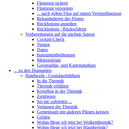
Flugzeug sichern
Flugzeug versorgen
... nach jedem Flug auf einem Vereinsflugzeug
Rekapitulieren des Fluges
Rückholung anstoßen
Rückholung / Rückschlepp
Vorbereitungen auf die nächste Saison
Cockpit-Check
Tuning
Daten
Instrumentbedienung
Meteorologie
Geographie- und Kartenstudium
... zu den Diamanten
Handwerk - Grundausbildung
In die Thermik
Thermik erfühlen
Kreisflug in der Thermik
Zentrieren
Sei nie zufrieden ...
Verlassen der Thermik
Gemeinsam mit anderen Piloten kreisen
Gleiten
Wohin fliege ich jetzt bei Wolkenthermik?
Wohin fliege ich jetzt bei Blauthermik?