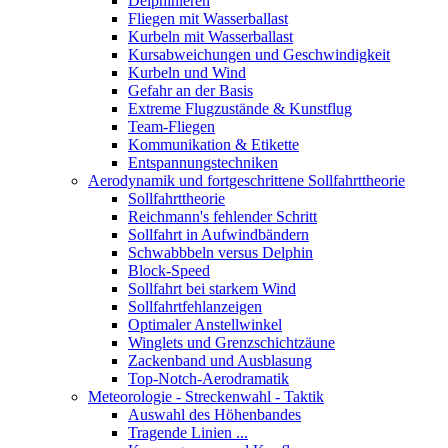
Delphinieren
Fliegen mit Wasserballast
Kurbeln mit Wasserballast
Kursabweichungen und Geschwindigkeit
Kurbeln und Wind
Gefahr an der Basis
Extreme Flugzustände & Kunstflug
Team-Fliegen
Kommunikation & Etikette
Entspannungstechniken
Aerodynamik und fortgeschrittene Sollfahrttheorie
Sollfahrttheorie
Reichmann's fehlender Schritt
Sollfahrt in Aufwindbändern
Schwabbbeln versus Delphin
Block-Speed
Sollfahrt bei starkem Wind
Sollfahrtfehlanzeigen
Optimaler Anstellwinkel
Winglets und Grenzschichtzäune
Zackenband und Ausblasung
Top-Notch-Aerodramatik
Meteorologie - Streckenwahl - Taktik
Auswahl des Höhenbandes
Tragende Linien ...