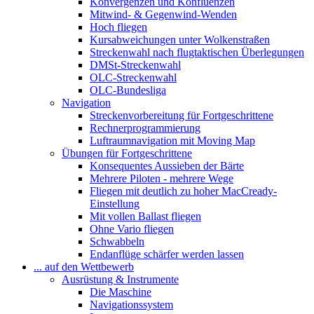
Konvergenzen und Konfluenzen
Mitwind- & Gegenwind-Wenden
Hoch fliegen
Kursabweichungen unter Wolkenstraßen
Streckenwahl nach flugtaktischen Überlegungen
DMSt-Streckenwahl
OLC-Streckenwahl
OLC-Bundesliga
Navigation
Streckenvorbereitung für Fortgeschrittene
Rechnerprogrammierung
Luftraumnavigation mit Moving Map
Übungen für Fortgeschrittene
Konsequentes Aussieben der Bärte
Mehrere Piloten - mehrere Wege
Fliegen mit deutlich zu hoher MacCready-
Einstellung
Mit vollen Ballast fliegen
Ohne Vario fliegen
Schwabbeln
Endanflüge schärfer werden lassen
... auf den Wettbewerb
Ausrüstung & Instrumente
Die Maschine
Navigationssystem