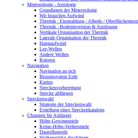
Meteorologie - Aerologie
Grundlagen der Meteorologie
Wir brauchen Aufwind
Thermik : Einstrahlung / Albedo / Oberflächengest
Thermik : Bodeninversion & Auslösung
Vertikale Organisation der Thermik
Laterale Organisation der Thermik
Hangaufwind
Lee-Wellen
Andere Wellen
Rotoren
Navigation
Navigation an sich
Bezugssystem Erde
Karten
Streckenvorbereitung
Strecke abfliegen
Streckenwahl
Strategie der Streckenwahl
Erstellung eines Streckenkatalogs
Übungen für Anfänger
Höhe-Gewinnspiele
Keine-Höhe-Verlierspiele
Dauerflugreife
Wolkenstärke abschätzen