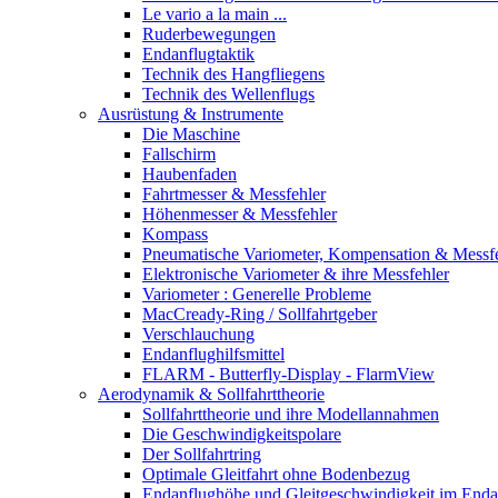
Le vario a la main ...
Ruderbewegungen
Endanflugtaktik
Technik des Hangfliegens
Technik des Wellenflugs
Ausrüstung & Instrumente
Die Maschine
Fallschirm
Haubenfaden
Fahrtmesser & Messfehler
Höhenmesser & Messfehler
Kompass
Pneumatische Variometer, Kompensation & Messf
Elektronische Variometer & ihre Messfehler
Variometer : Generelle Probleme
MacCready-Ring / Sollfahrtgeber
Verschlauchung
Endanflughilfsmittel
FLARM - Butterfly-Display - FlarmView
Aerodynamik & Sollfahrttheorie
Sollfahrttheorie und ihre Modellannahmen
Die Geschwindigkeitspolare
Der Sollfahrtring
Optimale Gleitfahrt ohne Bodenbezug
Endanflughöhe und Gleitgeschwindigkeit im Enda