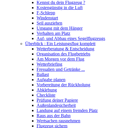
Kennst du dein Flugzeug ?
Kostengünstig in die Luft
F-Schlepp
Windenstart
Seil ausziehen
Umgang mit dem Hänger
Verhalten am Platz
Auf- und Abbau eines Segelflugzeugs
Überblick : Ein Leistungsflug komplett
Wetterberatung & Entscheidung
Organisation des Flugbetriebs
Am Morgen vor dem Flug
Wetterbriefing
Fressalien und Getränke ...
Ballast
Aufgabe planen
Vorbereitung der Rückholung
Abklebung
Checkliste
Prüfung deiner Papiere
Außenlandesicherheit
Landung auf einem fremden Platz
Raus aus der Bahn
Wertsachen rausnehmen
Flugzeug sichern