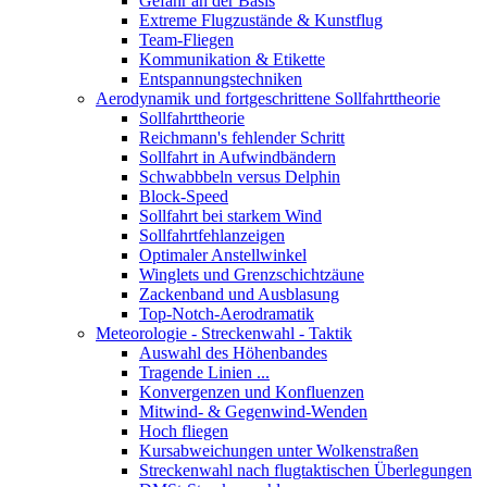
Gefahr an der Basis
Extreme Flugzustände & Kunstflug
Team-Fliegen
Kommunikation & Etikette
Entspannungstechniken
Aerodynamik und fortgeschrittene Sollfahrttheorie
Sollfahrttheorie
Reichmann's fehlender Schritt
Sollfahrt in Aufwindbändern
Schwabbbeln versus Delphin
Block-Speed
Sollfahrt bei starkem Wind
Sollfahrtfehlanzeigen
Optimaler Anstellwinkel
Winglets und Grenzschichtzäune
Zackenband und Ausblasung
Top-Notch-Aerodramatik
Meteorologie - Streckenwahl - Taktik
Auswahl des Höhenbandes
Tragende Linien ...
Konvergenzen und Konfluenzen
Mitwind- & Gegenwind-Wenden
Hoch fliegen
Kursabweichungen unter Wolkenstraßen
Streckenwahl nach flugtaktischen Überlegungen