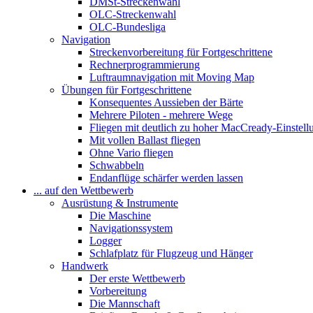
DMSt-Streckenwahl
OLC-Streckenwahl
OLC-Bundesliga
Navigation
Streckenvorbereitung für Fortgeschrittene
Rechnerprogrammierung
Luftraumnavigation mit Moving Map
Übungen für Fortgeschrittene
Konsequentes Aussieben der Bärte
Mehrere Piloten - mehrere Wege
Fliegen mit deutlich zu hoher MacCready-Einstell
Mit vollen Ballast fliegen
Ohne Vario fliegen
Schwabbeln
Endanflüge schärfer werden lassen
... auf den Wettbewerb
Ausrüstung & Instrumente
Die Maschine
Navigationssystem
Logger
Schlafplatz für Flugzeug und Hänger
Handwerk
Der erste Wettbewerb
Vorbereitung
Die Mannschaft