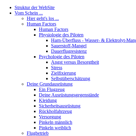
Struktur der WebSite
Vom Schein ...
Hier geht's los ...
Human Factors
Human Factors
Physiologie des Piloten
Harn-Überfluss - Wasser- & Elektrolyt-Man
Sauerstoff-Mangel
Dauerflugresistenz
Psychologie des Piloten
Angst versus Besorgtheit
Stress
Zielfixierung
Selbstüberschätzung
Deine Grundausrüstung
Ein Flugzeug
Deine Ausrüstungsgegenstände
Kleidung
Sicherheitsausrüstung
Rückholfahrzeug
Versorgung
Pinkeln männlich
Pinkeln weiblich
Flugbetrieb