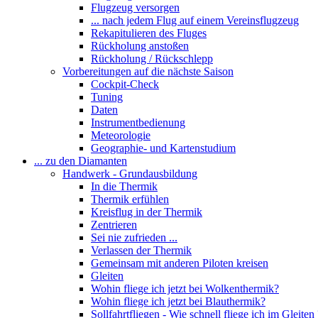
Flugzeug versorgen
... nach jedem Flug auf einem Vereinsflugzeug
Rekapitulieren des Fluges
Rückholung anstoßen
Rückholung / Rückschlepp
Vorbereitungen auf die nächste Saison
Cockpit-Check
Tuning
Daten
Instrumentbedienung
Meteorologie
Geographie- und Kartenstudium
... zu den Diamanten
Handwerk - Grundausbildung
In die Thermik
Thermik erfühlen
Kreisflug in der Thermik
Zentrieren
Sei nie zufrieden ...
Verlassen der Thermik
Gemeinsam mit anderen Piloten kreisen
Gleiten
Wohin fliege ich jetzt bei Wolkenthermik?
Wohin fliege ich jetzt bei Blauthermik?
Sollfahrtfliegen - Wie schnell fliege ich im Gleiten 