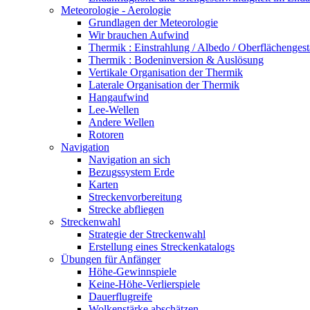
Meteorologie - Aerologie
Grundlagen der Meteorologie
Wir brauchen Aufwind
Thermik : Einstrahlung / Albedo / Oberflächengest
Thermik : Bodeninversion & Auslösung
Vertikale Organisation der Thermik
Laterale Organisation der Thermik
Hangaufwind
Lee-Wellen
Andere Wellen
Rotoren
Navigation
Navigation an sich
Bezugssystem Erde
Karten
Streckenvorbereitung
Strecke abfliegen
Streckenwahl
Strategie der Streckenwahl
Erstellung eines Streckenkatalogs
Übungen für Anfänger
Höhe-Gewinnspiele
Keine-Höhe-Verlierspiele
Dauerflugreife
Wolkenstärke abschätzen