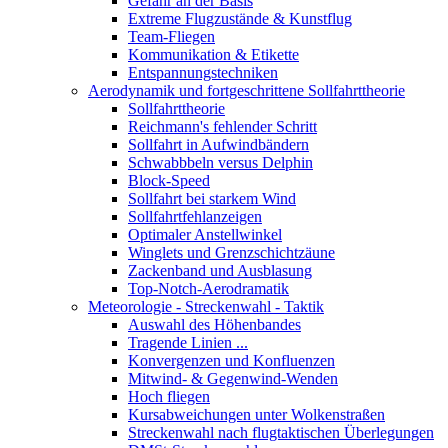
Gefahr an der Basis
Extreme Flugzustände & Kunstflug
Team-Fliegen
Kommunikation & Etikette
Entspannungstechniken
Aerodynamik und fortgeschrittene Sollfahrttheorie
Sollfahrttheorie
Reichmann's fehlender Schritt
Sollfahrt in Aufwindbändern
Schwabbbeln versus Delphin
Block-Speed
Sollfahrt bei starkem Wind
Sollfahrtfehlanzeigen
Optimaler Anstellwinkel
Winglets und Grenzschichtzäune
Zackenband und Ausblasung
Top-Notch-Aerodramatik
Meteorologie - Streckenwahl - Taktik
Auswahl des Höhenbandes
Tragende Linien ...
Konvergenzen und Konfluenzen
Mitwind- & Gegenwind-Wenden
Hoch fliegen
Kursabweichungen unter Wolkenstraßen
Streckenwahl nach flugtaktischen Überlegungen