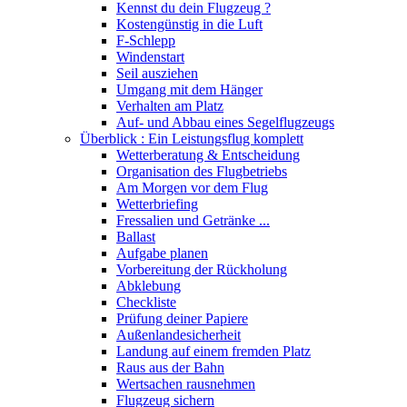
Kennst du dein Flugzeug ?
Kostengünstig in die Luft
F-Schlepp
Windenstart
Seil ausziehen
Umgang mit dem Hänger
Verhalten am Platz
Auf- und Abbau eines Segelflugzeugs
Überblick : Ein Leistungsflug komplett
Wetterberatung & Entscheidung
Organisation des Flugbetriebs
Am Morgen vor dem Flug
Wetterbriefing
Fressalien und Getränke ...
Ballast
Aufgabe planen
Vorbereitung der Rückholung
Abklebung
Checkliste
Prüfung deiner Papiere
Außenlandesicherheit
Landung auf einem fremden Platz
Raus aus der Bahn
Wertsachen rausnehmen
Flugzeug sichern