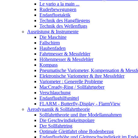
Le vario a la main ...
Ruderbewegungen
Endanflugtaktik
Technik des Hangfliegens
Technik des Wellenflugs
Ausrüstung & Instrumente
Die Maschine
Fallschirm
Haubenfaden
Fahrtmesser & Messfehler
Höhenmesser & Messfehler
Kompass
Pneumatische Variometer, Kompensation & Messf
Elektronische Variometer & ihre Messfehler
Variometer : Generelle Probleme
MacCready-Ring / Sollfahrtgeber
Verschlauchung
Endanflughilfsmittel
FLARM - Butterfly-Display - FlarmView
Aerodynamik & Sollfahrttheorie
Sollfahrttheorie und ihre Modellannahmen
Die Geschwindigkeitspolare
Der Sollfahrtring
Optimale Gleitfahrt ohne Bodenbezug
Endanflughöhe und Gleitgeschwindigkeit im Enda