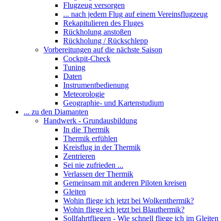
Flugzeug versorgen
... nach jedem Flug auf einem Vereinsflugzeug
Rekapitulieren des Fluges
Rückholung anstoßen
Rückholung / Rückschlepp
Vorbereitungen auf die nächste Saison
Cockpit-Check
Tuning
Daten
Instrumentbedienung
Meteorologie
Geographie- und Kartenstudium
... zu den Diamanten
Handwerk - Grundausbildung
In die Thermik
Thermik erfühlen
Kreisflug in der Thermik
Zentrieren
Sei nie zufrieden ...
Verlassen der Thermik
Gemeinsam mit anderen Piloten kreisen
Gleiten
Wohin fliege ich jetzt bei Wolkenthermik?
Wohin fliege ich jetzt bei Blauthermik?
Sollfahrtfliegen - Wie schnell fliege ich im Gleiten 