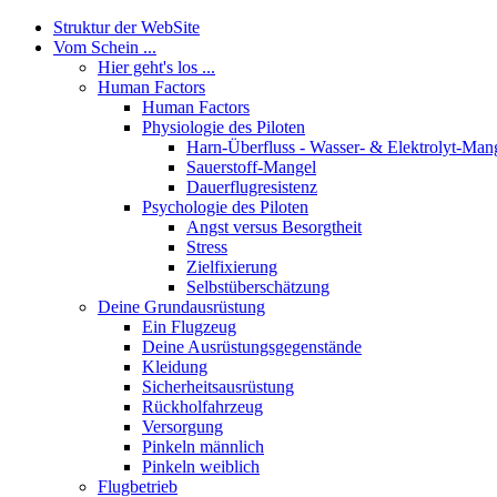
Struktur der WebSite
Vom Schein ...
Hier geht's los ...
Human Factors
Human Factors
Physiologie des Piloten
Harn-Überfluss - Wasser- & Elektrolyt-Man
Sauerstoff-Mangel
Dauerflugresistenz
Psychologie des Piloten
Angst versus Besorgtheit
Stress
Zielfixierung
Selbstüberschätzung
Deine Grundausrüstung
Ein Flugzeug
Deine Ausrüstungsgegenstände
Kleidung
Sicherheitsausrüstung
Rückholfahrzeug
Versorgung
Pinkeln männlich
Pinkeln weiblich
Flugbetrieb