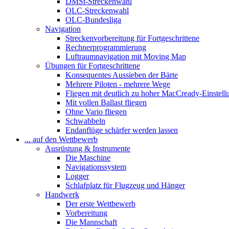
DMSt-Streckenwahl
OLC-Streckenwahl
OLC-Bundesliga
Navigation
Streckenvorbereitung für Fortgeschrittene
Rechnerprogrammierung
Luftraumnavigation mit Moving Map
Übungen für Fortgeschrittene
Konsequentes Aussieben der Bärte
Mehrere Piloten - mehrere Wege
Fliegen mit deutlich zu hoher MacCready-Einstell
Mit vollen Ballast fliegen
Ohne Vario fliegen
Schwabbeln
Endanflüge schärfer werden lassen
... auf den Wettbewerb
Ausrüstung & Instrumente
Die Maschine
Navigationssystem
Logger
Schlafplatz für Flugzeug und Hänger
Handwerk
Der erste Wettbewerb
Vorbereitung
Die Mannschaft