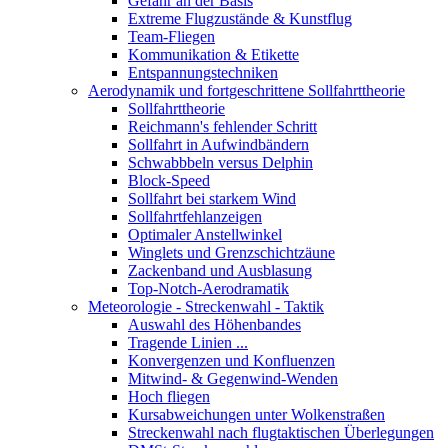
Gefahr an der Basis
Extreme Flugzustände & Kunstflug
Team-Fliegen
Kommunikation & Etikette
Entspannungstechniken
Aerodynamik und fortgeschrittene Sollfahrttheorie
Sollfahrttheorie
Reichmann's fehlender Schritt
Sollfahrt in Aufwindbändern
Schwabbbeln versus Delphin
Block-Speed
Sollfahrt bei starkem Wind
Sollfahrtfehlanzeigen
Optimaler Anstellwinkel
Winglets und Grenzschichtzäune
Zackenband und Ausblasung
Top-Notch-Aerodramatik
Meteorologie - Streckenwahl - Taktik
Auswahl des Höhenbandes
Tragende Linien ...
Konvergenzen und Konfluenzen
Mitwind- & Gegenwind-Wenden
Hoch fliegen
Kursabweichungen unter Wolkenstraßen
Streckenwahl nach flugtaktischen Überlegungen