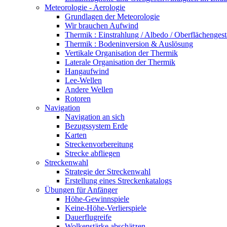
Meteorologie - Aerologie
Grundlagen der Meteorologie
Wir brauchen Aufwind
Thermik : Einstrahlung / Albedo / Oberflächengest
Thermik : Bodeninversion & Auslösung
Vertikale Organisation der Thermik
Laterale Organisation der Thermik
Hangaufwind
Lee-Wellen
Andere Wellen
Rotoren
Navigation
Navigation an sich
Bezugssystem Erde
Karten
Streckenvorbereitung
Strecke abfliegen
Streckenwahl
Strategie der Streckenwahl
Erstellung eines Streckenkatalogs
Übungen für Anfänger
Höhe-Gewinnspiele
Keine-Höhe-Verlierspiele
Dauerflugreife
Wolkenstärke abschätzen