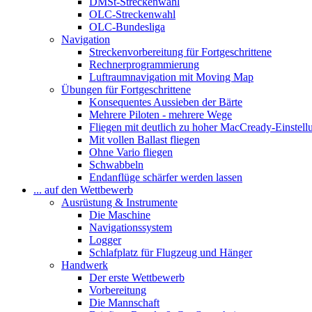
DMSt-Streckenwahl
OLC-Streckenwahl
OLC-Bundesliga
Navigation
Streckenvorbereitung für Fortgeschrittene
Rechnerprogrammierung
Luftraumnavigation mit Moving Map
Übungen für Fortgeschrittene
Konsequentes Aussieben der Bärte
Mehrere Piloten - mehrere Wege
Fliegen mit deutlich zu hoher MacCready-Einstell
Mit vollen Ballast fliegen
Ohne Vario fliegen
Schwabbeln
Endanflüge schärfer werden lassen
... auf den Wettbewerb
Ausrüstung & Instrumente
Die Maschine
Navigationssystem
Logger
Schlafplatz für Flugzeug und Hänger
Handwerk
Der erste Wettbewerb
Vorbereitung
Die Mannschaft