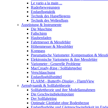
Le vario a la main ...
Ruderbewegungen
Endanflugtaktik
Technik des Hangfliegens
Technik des Wellenflugs
Ausrüstung & Instrumente
Die Maschine
Fallschirm
Haubenfaden
Fahrtmesser & Messfehler
Höhenmesser & Messfehler
Kompass
Pneumatische Variometer, Kompensation & Messf
Elektronische Variometer & ihre Messfehler
Variometer : Generelle Probleme
MacCready-Ring / Sollfahrtgeber
Verschlauchung
Endanflughilfsmittel
FLARM - Butterfly-Display - FlarmView
Aerodynamik & Sollfahrttheorie
Sollfahrttheorie und ihre Modellannahmen
Die Geschwindigkeitspolare
Der Sollfahrtring
Optimale Gleitfahrt ohne Bodenbezug
Endanflughöhe und Gleitgeschwindigkeit im Enda