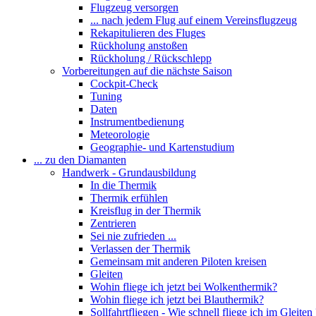
Flugzeug versorgen
... nach jedem Flug auf einem Vereinsflugzeug
Rekapitulieren des Fluges
Rückholung anstoßen
Rückholung / Rückschlepp
Vorbereitungen auf die nächste Saison
Cockpit-Check
Tuning
Daten
Instrumentbedienung
Meteorologie
Geographie- und Kartenstudium
... zu den Diamanten
Handwerk - Grundausbildung
In die Thermik
Thermik erfühlen
Kreisflug in der Thermik
Zentrieren
Sei nie zufrieden ...
Verlassen der Thermik
Gemeinsam mit anderen Piloten kreisen
Gleiten
Wohin fliege ich jetzt bei Wolkenthermik?
Wohin fliege ich jetzt bei Blauthermik?
Sollfahrtfliegen - Wie schnell fliege ich im Gleiten 