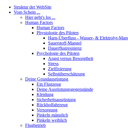
Struktur der WebSite
Vom Schein ...
Hier geht's los ...
Human Factors
Human Factors
Physiologie des Piloten
Harn-Überfluss - Wasser- & Elektrolyt-Man
Sauerstoff-Mangel
Dauerflugresistenz
Psychologie des Piloten
Angst versus Besorgtheit
Stress
Zielfixierung
Selbstüberschätzung
Deine Grundausrüstung
Ein Flugzeug
Deine Ausrüstungsgegenstände
Kleidung
Sicherheitsausrüstung
Rückholfahrzeug
Versorgung
Pinkeln männlich
Pinkeln weiblich
Flugbetrieb