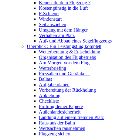
Kennst du dein Flugzeug ?
Kostengünstig in die Luft
F-Schlepp
Windenstart
Seil ausziehen
Umgang mit dem Hänger
Verhalten am Platz
Auf- und Abbau eines Segelflugzeugs
Überblick : Ein Leistungsflug komplett
Wetterberatung & Entscheidung
Organisation des Flugbetriebs
Am Morgen vor dem Flug
Wetterbriefing
Fressalien und Getränke ...
Ballast
Aufgabe planen
Vorbereitung der Rückholung
Abklebung
Checkliste
Prüfung deiner Papiere
Außenlandesicherheit
Landung auf einem fremden Platz
Raus aus der Bahn
Wertsachen rausnehmen
Flugzeug sichern