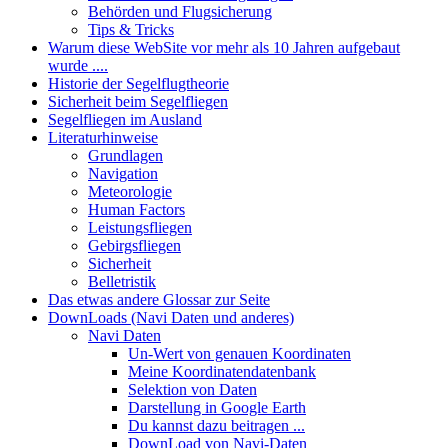
Behörden und Flugsicherung
Tips & Tricks
Warum diese WebSite vor mehr als 10 Jahren aufgebaut
wurde ....
Historie der Segelflugtheorie
Sicherheit beim Segelfliegen
Segelfliegen im Ausland
Literaturhinweise
Grundlagen
Navigation
Meteorologie
Human Factors
Leistungsfliegen
Gebirgsfliegen
Sicherheit
Belletristik
Das etwas andere Glossar zur Seite
DownLoads (Navi Daten und anderes)
Navi Daten
Un-Wert von genauen Koordinaten
Meine Koordinatendatenbank
Selektion von Daten
Darstellung in Google Earth
Du kannst dazu beitragen ...
DownLoad von Navi-Daten