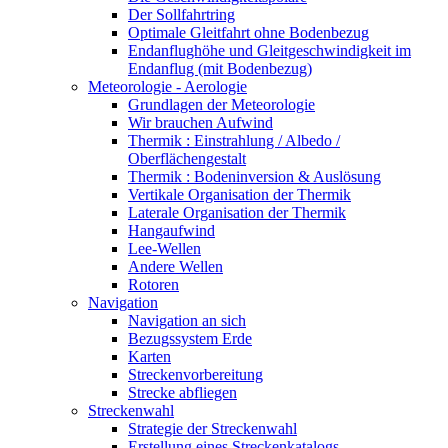
Der Sollfahrtring
Optimale Gleitfahrt ohne Bodenbezug
Endanflughöhe und Gleitgeschwindigkeit im
Endanflug (mit Bodenbezug)
Meteorologie - Aerologie
Grundlagen der Meteorologie
Wir brauchen Aufwind
Thermik : Einstrahlung / Albedo /
Oberflächengestalt
Thermik : Bodeninversion & Auslösung
Vertikale Organisation der Thermik
Laterale Organisation der Thermik
Hangaufwind
Lee-Wellen
Andere Wellen
Rotoren
Navigation
Navigation an sich
Bezugssystem Erde
Karten
Streckenvorbereitung
Strecke abfliegen
Streckenwahl
Strategie der Streckenwahl
Erstellung eines Streckenkatalogs