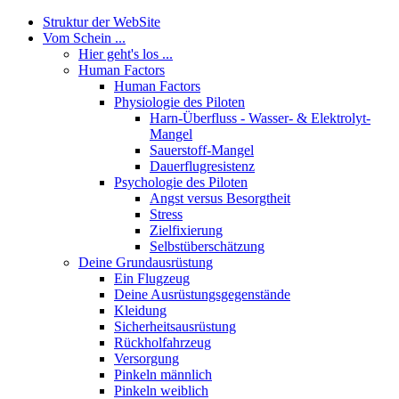
Struktur der WebSite
Vom Schein ...
Hier geht's los ...
Human Factors
Human Factors
Physiologie des Piloten
Harn-Überfluss - Wasser- & Elektrolyt-
Mangel
Sauerstoff-Mangel
Dauerflugresistenz
Psychologie des Piloten
Angst versus Besorgtheit
Stress
Zielfixierung
Selbstüberschätzung
Deine Grundausrüstung
Ein Flugzeug
Deine Ausrüstungsgegenstände
Kleidung
Sicherheitsausrüstung
Rückholfahrzeug
Versorgung
Pinkeln männlich
Pinkeln weiblich