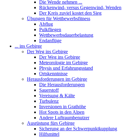
Die Wende nehmen ...
Rückenwind- versus Gegenwind- Wenden
Der Kreis zuviel kostet den Sieg
Übungen für Wettbewerbsfitness
Abflug
Pulkfliegen
Wettbewerbsdauerbelastung
Endanflüge
... ins Gebirge
Der Weg ins Gebirge
Der Weg ins Gebirge
Meteorologie im Gebirge
Physis und Erfahrungsstand
Ortskenntnisse
Herausforderungen im Gebirge
Die Herausforderungen
Sauerstoff
Vereisung & Kälte
Turbulenz
Inversionen in Grathöhe
Hot Spots in den Alpen
Andere Luftraumbenutzer
Ausrüstung fürs Gebirge
Sicherung an der Schwerpunktkupplung
Hilfsmittel