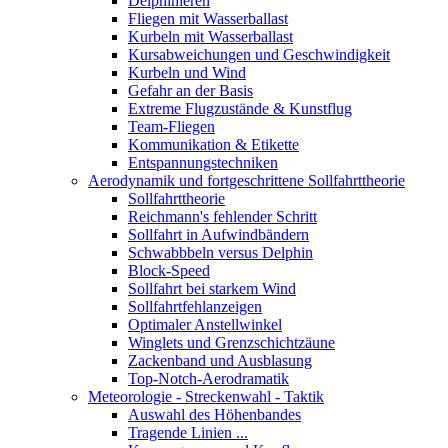
Delphinieren
Fliegen mit Wasserballast
Kurbeln mit Wasserballast
Kursabweichungen und Geschwindigkeit
Kurbeln und Wind
Gefahr an der Basis
Extreme Flugzustände & Kunstflug
Team-Fliegen
Kommunikation & Etikette
Entspannungstechniken
Aerodynamik und fortgeschrittene Sollfahrttheorie
Sollfahrttheorie
Reichmann's fehlender Schritt
Sollfahrt in Aufwindbändern
Schwabbbeln versus Delphin
Block-Speed
Sollfahrt bei starkem Wind
Sollfahrtfehlanzeigen
Optimaler Anstellwinkel
Winglets und Grenzschichtzäune
Zackenband und Ausblasung
Top-Notch-Aerodramatik
Meteorologie - Streckenwahl - Taktik
Auswahl des Höhenbandes
Tragende Linien ...