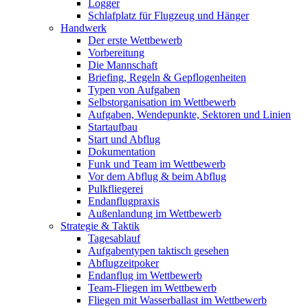
Logger
Schlafplatz für Flugzeug und Hänger
Handwerk
Der erste Wettbewerb
Vorbereitung
Die Mannschaft
Briefing, Regeln & Gepflogenheiten
Typen von Aufgaben
Selbstorganisation im Wettbewerb
Aufgaben, Wendepunkte, Sektoren und Linien
Startaufbau
Start und Abflug
Dokumentation
Funk und Team im Wettbewerb
Vor dem Abflug & beim Abflug
Pulkfliegerei
Endanflugpraxis
Außenlandung im Wettbewerb
Strategie & Taktik
Tagesablauf
Aufgabentypen taktisch gesehen
Abflugzeitpoker
Endanflug im Wettbewerb
Team-Fliegen im Wettbewerb
Fliegen mit Wasserballast im Wettbewerb