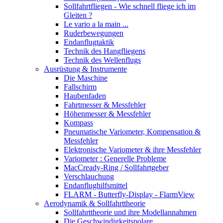
Sollfahrtfliegen - Wie schnell fliege ich im
Gleiten ?
Le vario a la main ...
Ruderbewegungen
Endanflugtaktik
Technik des Hangfliegens
Technik des Wellenflugs
Ausrüstung & Instrumente
Die Maschine
Fallschirm
Haubenfaden
Fahrtmesser & Messfehler
Höhenmesser & Messfehler
Kompass
Pneumatische Variometer, Kompensation &
Messfehler
Elektronische Variometer & ihre Messfehler
Variometer : Generelle Probleme
MacCready-Ring / Sollfahrtgeber
Verschlauchung
Endanflughilfsmittel
FLARM - Butterfly-Display - FlarmView
Aerodynamik & Sollfahrttheorie
Sollfahrttheorie und ihre Modellannahmen
Die Geschwindigkeitspolare