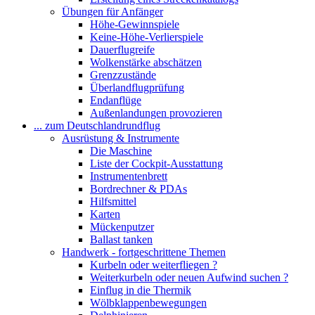
Übungen für Anfänger
Höhe-Gewinnspiele
Keine-Höhe-Verlierspiele
Dauerflugreife
Wolkenstärke abschätzen
Grenzzustände
Überlandflugprüfung
Endanflüge
Außenlandungen provozieren
... zum Deutschlandrundflug
Ausrüstung & Instrumente
Die Maschine
Liste der Cockpit-Ausstattung
Instrumentenbrett
Bordrechner & PDAs
Hilfsmittel
Karten
Mückenputzer
Ballast tanken
Handwerk - fortgeschrittene Themen
Kurbeln oder weiterfliegen ?
Weiterkurbeln oder neuen Aufwind suchen ?
Einflug in die Thermik
Wölbklappenbewegungen