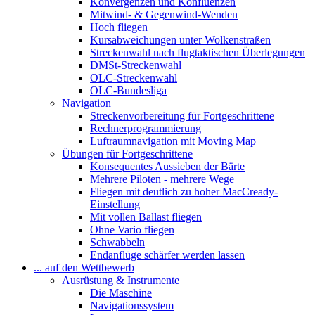
Konvergenzen und Konfluenzen
Mitwind- & Gegenwind-Wenden
Hoch fliegen
Kursabweichungen unter Wolkenstraßen
Streckenwahl nach flugtaktischen Überlegungen
DMSt-Streckenwahl
OLC-Streckenwahl
OLC-Bundesliga
Navigation
Streckenvorbereitung für Fortgeschrittene
Rechnerprogrammierung
Luftraumnavigation mit Moving Map
Übungen für Fortgeschrittene
Konsequentes Aussieben der Bärte
Mehrere Piloten - mehrere Wege
Fliegen mit deutlich zu hoher MacCready-
Einstellung
Mit vollen Ballast fliegen
Ohne Vario fliegen
Schwabbeln
Endanflüge schärfer werden lassen
... auf den Wettbewerb
Ausrüstung & Instrumente
Die Maschine
Navigationssystem