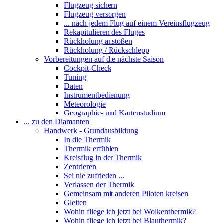
Flugzeug sichern
Flugzeug versorgen
... nach jedem Flug auf einem Vereinsflugzeug
Rekapitulieren des Fluges
Rückholung anstoßen
Rückholung / Rückschlepp
Vorbereitungen auf die nächste Saison
Cockpit-Check
Tuning
Daten
Instrumentbedienung
Meteorologie
Geographie- und Kartenstudium
... zu den Diamanten
Handwerk - Grundausbildung
In die Thermik
Thermik erfühlen
Kreisflug in der Thermik
Zentrieren
Sei nie zufrieden ...
Verlassen der Thermik
Gemeinsam mit anderen Piloten kreisen
Gleiten
Wohin fliege ich jetzt bei Wolkenthermik?
Wohin fliege ich jetzt bei Blauthermik?