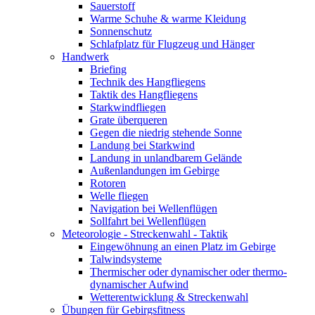
Sauerstoff
Warme Schuhe & warme Kleidung
Sonnenschutz
Schlafplatz für Flugzeug und Hänger
Handwerk
Briefing
Technik des Hangfliegens
Taktik des Hangfliegens
Starkwindfliegen
Grate überqueren
Gegen die niedrig stehende Sonne
Landung bei Starkwind
Landung in unlandbarem Gelände
Außenlandungen im Gebirge
Rotoren
Welle fliegen
Navigation bei Wellenflügen
Sollfahrt bei Wellenflügen
Meteorologie - Streckenwahl - Taktik
Eingewöhnung an einen Platz im Gebirge
Talwindsysteme
Thermischer oder dynamischer oder thermo-
dynamischer Aufwind
Wetterentwicklung & Streckenwahl
Übungen für Gebirgsfitness