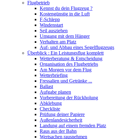
Flugbetrieb
Kennst du dein Flugzeug ?
Kostengünstig in die Luft
F-Schlepp
Windenstart
Seil ausziehen
Umgang mit dem Hänger
Verhalten am Platz
Auf- und Abbau eines Segelflugzeugs
Überblick : Ein Leistungsflug komplett
Wetterberatung & Entscheidung
Organisation des Flugbetriebs
Am Morgen vor dem Flug
Wetterbriefing
Fressalien und Getränke ...
Ballast
Aufgabe planen
Vorbereitung der Rückholung
Abklebung
Checkliste
Prüfung deiner Papiere
Außenlandesicherheit
Landung auf einem fremden Platz
Raus aus der Bahn
Wertsachen rausnehmen