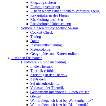
Flugzeug sichern
Flugzeug versorgen
... nach jedem Flug auf einem Vereinsflugzeug
Rekapitulieren des Fluges
Rückholung anstoßen
Rückholung / Rückschlepp
Vorbereitungen auf die nächste Saison
Cockpit-Check
Tuning
Daten
Instrumentbedienung
Meteorologie
Geographie- und Kartenstudium
... zu den Diamanten
Handwerk - Grundausbildung
In die Thermik
Thermik erfühlen
Kreisflug in der Thermik
Zentrieren
Sei nie zufrieden ...
Verlassen der Thermik
Gemeinsam mit anderen Piloten kreisen
Gleiten
Wohin fliege ich jetzt bei Wolkenthermik?
Wohin fliege ich jetzt bei Blauthermik?