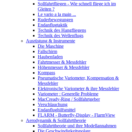
Sollfahrtfliegen - Wie schnell fliege ich im
Gleiten ?
Le vario a la main ...
Ruderbewegungen
Endanflugtaktik
Technik des Hangfliegens
Technik des Wellenflugs
Ausrüstung & Instrumente
Die Maschine
Fallschirm
Haubenfaden
Fahrtmesser & Messfehler
Höhenmesser & Messfehler
Kompass
Pneumatische Variometer, Kompensation &
Messfehler
Elektronische Variometer & ihre Messfehler
Variometer : Generelle Probleme
MacCready-Ring / Sollfahrtgeber
Verschlauchung
Endanflughilfsmittel
FLARM - Butterfly-Display - FlarmView
Aerodynamik & Sollfahrttheorie
Sollfahrttheorie und ihre Modellannahmen
Die Geschwindigkeitspolare