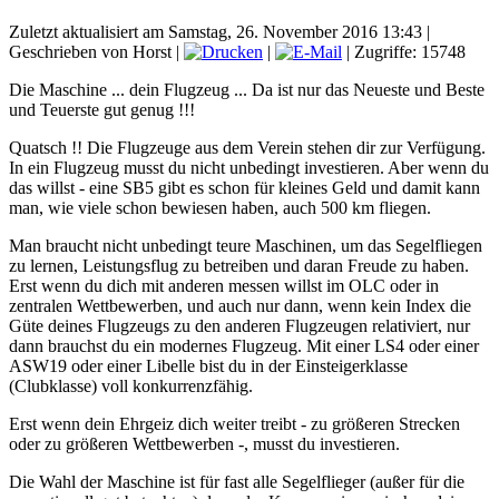
Zuletzt aktualisiert am Samstag, 26. November 2016 13:43
|
Geschrieben von Horst
|
|
| Zugriffe: 15748
Die Maschine ... dein Flugzeug ... Da ist nur das Neueste und Beste
und Teuerste gut genug !!!
Quatsch !! Die Flugzeuge aus dem Verein stehen dir zur Verfügung.
In ein Flugzeug musst du nicht unbedingt investieren. Aber wenn du
das willst - eine SB5 gibt es schon für kleines Geld und damit kann
man, wie viele schon bewiesen haben, auch 500 km fliegen.
Man braucht nicht unbedingt teure Maschinen, um das Segelfliegen
zu lernen, Leistungsflug zu betreiben und daran Freude zu haben.
Erst wenn du dich mit anderen messen willst im OLC oder in
zentralen Wettbewerben, und auch nur dann, wenn kein Index die
Güte deines Flugzeugs zu den anderen Flugzeugen relativiert, nur
dann brauchst du ein modernes Flugzeug. Mit einer LS4 oder einer
ASW19 oder einer Libelle bist du in der Einsteigerklasse
(Clubklasse) voll konkurrenzfähig.
Erst wenn dein Ehrgeiz dich weiter treibt - zu größeren Strecken
oder zu größeren Wettbewerben -, musst du investieren.
Die Wahl der Maschine ist für fast alle Segelflieger (außer für die