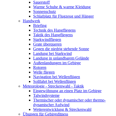
Sauerstoff
Warme Schuhe & warme Kleidung
Sonnenschutz
Schlafplatz für Flugzeug und Hänger
Handwerk
Briefing
Technik des Hangfliegens
Taktik des Hangfliegens
Starkwindfliegen
Grate überqueren
Gegen die niedrig stehende Sonne
Landung bei Starkwind
Landung in unlandbarem Gelände
Außenlandungen im Gebirge
Rotoren
Welle fliegen
Navigation bei Wellenflügen
Sollfahrt bei Wellenflügen
Meteorologie - Streckenwahl - Taktik
Eingewöhnung an einen Platz im Gebirge
Talwindsysteme
Thermischer oder dynamischer oder thermo-
dynamischer Aufwind
Wetterentwicklung & Streckenwahl
Übungen für Gebirgsfitness