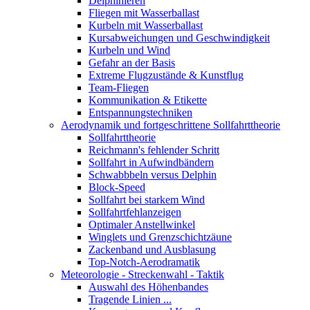
Delphinieren
Fliegen mit Wasserballast
Kurbeln mit Wasserballast
Kursabweichungen und Geschwindigkeit
Kurbeln und Wind
Gefahr an der Basis
Extreme Flugzustände & Kunstflug
Team-Fliegen
Kommunikation & Etikette
Entspannungstechniken
Aerodynamik und fortgeschrittene Sollfahrttheorie
Sollfahrttheorie
Reichmann's fehlender Schritt
Sollfahrt in Aufwindbändern
Schwabbbeln versus Delphin
Block-Speed
Sollfahrt bei starkem Wind
Sollfahrtfehlanzeigen
Optimaler Anstellwinkel
Winglets und Grenzschichtzäune
Zackenband und Ausblasung
Top-Notch-Aerodramatik
Meteorologie - Streckenwahl - Taktik
Auswahl des Höhenbandes
Tragende Linien ...