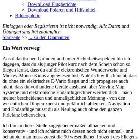
DownLoad Flugberichte
Download Polaren und Hilfsmittel
Bildergalerie
Einloggen oder Registrieren ist nicht notwendig. Alle Daten und
Übungen sind frei zugänglich.
Startseite
>>
... zu den Diamanten
Ein Wort vorweg:
Aus didaktischen Gründen und unter Sicherheitsaspekten bin ich
dagegen, dass du als junger Pilot kurz nach dem Schein schon so
fliegen lernst, dass du auf die elektronischen Wunderwerke und
Mickey-Mouse-Kinos angewiesen bist. Natürlich will ich nicht, dass
du ohne ein elektrisches E-Vario fliegst und ich propagiere auch
nicht, dass du vorhandene Geräte ausbaust, aber Moving Map
Systeme und elektronische Endanflugrechner werden dich - nach
meiner bescheidenen und unmaßgeblichen Meinung - von den
wesentlichen Dingen zuerst und gefährlich ablenken. Navigation
und Endanflüge musst du als Neuling auch ohne den ganzen
Firlefanz beherrschen.
Ich bin an dieser Stelle zugegebenermaßen altbacken und
konservativ - und ich schäme mich dessen noch nicht einmal - und
behaupte, man muss zuerst die 90 wesentlichen Prozent des Fliegens