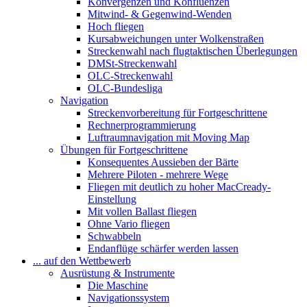
Konvergenzen und Konfluenzen
Mitwind- & Gegenwind-Wenden
Hoch fliegen
Kursabweichungen unter Wolkenstraßen
Streckenwahl nach flugtaktischen Überlegungen
DMSt-Streckenwahl
OLC-Streckenwahl
OLC-Bundesliga
Navigation
Streckenvorbereitung für Fortgeschrittene
Rechnerprogrammierung
Luftraumnavigation mit Moving Map
Übungen für Fortgeschrittene
Konsequentes Aussieben der Bärte
Mehrere Piloten - mehrere Wege
Fliegen mit deutlich zu hoher MacCready-
Einstellung
Mit vollen Ballast fliegen
Ohne Vario fliegen
Schwabbeln
Endanflüge schärfer werden lassen
... auf den Wettbewerb
Ausrüstung & Instrumente
Die Maschine
Navigationssystem