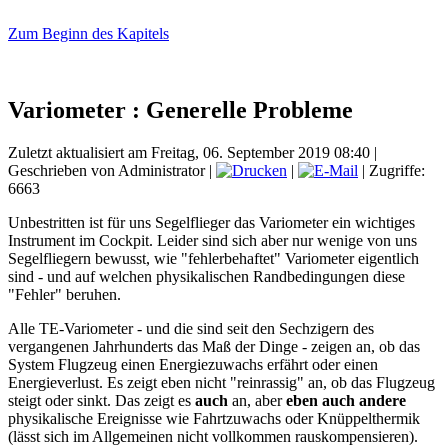
Zum Beginn des Kapitels
Variometer : Generelle Probleme
Zuletzt aktualisiert am Freitag, 06. September 2019 08:40
|
Geschrieben von Administrator
|
|
| Zugriffe:
6663
Unbestritten ist für uns Segelflieger das Variometer ein wichtiges
Instrument im Cockpit. Leider sind sich aber nur wenige von uns
Segelfliegern bewusst, wie "fehlerbehaftet" Variometer eigentlich
sind - und auf welchen physikalischen Randbedingungen diese
"Fehler" beruhen.
Alle TE-Variometer - und die sind seit den Sechzigern des
vergangenen Jahrhunderts das Maß der Dinge - zeigen an, ob das
System Flugzeug einen Energiezuwachs erfährt oder einen
Energieverlust. Es zeigt eben nicht "reinrassig" an, ob das Flugzeug
steigt oder sinkt. Das zeigt es
auch
an, aber
eben auch andere
physikalische Ereignisse wie Fahrtzuwachs oder Knüppelthermik
(lässt sich im Allgemeinen nicht vollkommen rauskompensieren).