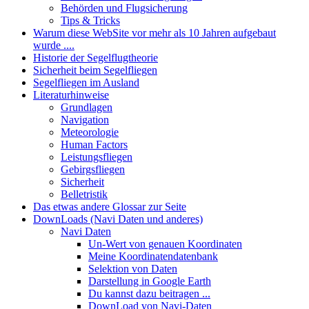
Behörden und Flugsicherung
Tips & Tricks
Warum diese WebSite vor mehr als 10 Jahren aufgebaut
wurde ....
Historie der Segelflugtheorie
Sicherheit beim Segelfliegen
Segelfliegen im Ausland
Literaturhinweise
Grundlagen
Navigation
Meteorologie
Human Factors
Leistungsfliegen
Gebirgsfliegen
Sicherheit
Belletristik
Das etwas andere Glossar zur Seite
DownLoads (Navi Daten und anderes)
Navi Daten
Un-Wert von genauen Koordinaten
Meine Koordinatendatenbank
Selektion von Daten
Darstellung in Google Earth
Du kannst dazu beitragen ...
DownLoad von Navi-Daten