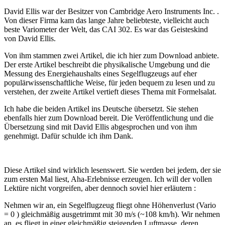
David Ellis war der Besitzer von Cambridge Aero Instruments Inc. .
Von dieser Firma kam das lange Jahre beliebteste, vielleicht auch
beste Variometer der Welt, das CAI 302. Es war das Geisteskind
von David Ellis.
Von ihm stammen zwei Artikel, die ich hier zum Download anbiete.
Der erste Artikel beschreibt die physikalische Umgebung und die
Messung des Energiehaushalts eines Segelflugzeugs auf eher
populärwissenschaftliche Weise, für jeden bequem zu lesen und zu
verstehen, der zweite Artikel vertieft dieses Thema mit Formelsalat.
Ich habe die beiden Artikel ins Deutsche übersetzt. Sie stehen
ebenfalls hier zum Download bereit. Die Veröffentlichung und die
Übersetzung sind mit David Ellis abgesprochen und von ihm
genehmigt. Dafür schulde ich ihm Dank.
Diese Artikel sind wirklich lesenswert. Sie werden bei jedem, der sie
zum ersten Mal liest, Aha-Erlebnisse erzeugen. Ich will der vollen
Lektüre nicht vorgreifen, aber dennoch soviel hier erläutern :
Nehmen wir an, ein Segelflugzeug fliegt ohne Höhenverlust (Vario
= 0 ) gleichmäßig ausgetrimmt mit 30 m/s (~108 km/h). Wir nehmen
an, es fliegt in einer gleichmäßig steigenden Luftmasse, deren