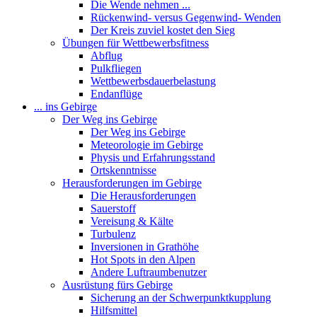
Die Wende nehmen ...
Rückenwind- versus Gegenwind- Wenden
Der Kreis zuviel kostet den Sieg
Übungen für Wettbewerbsfitness
Abflug
Pulkfliegen
Wettbewerbsdauerbelastung
Endanflüge
... ins Gebirge
Der Weg ins Gebirge
Der Weg ins Gebirge
Meteorologie im Gebirge
Physis und Erfahrungsstand
Ortskenntnisse
Herausforderungen im Gebirge
Die Herausforderungen
Sauerstoff
Vereisung & Kälte
Turbulenz
Inversionen in Grathöhe
Hot Spots in den Alpen
Andere Luftraumbenutzer
Ausrüstung fürs Gebirge
Sicherung an der Schwerpunktkupplung
Hilfsmittel