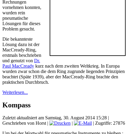
Rechnungen
vornehmen konnten,
wurden rein
pneumatische
Lösungen für dieses
Problem gesucht.
Die bekannteste
Lösung dazu ist der
MacCready-Ring,
erstmals beschrieben
und genutzt von
Dr.
Paul MacCready
kurz nach dem zweiten Weltkrieg. In Europa
wurden zwar schon die dem Ring zugrunde liegenden Prinzipien
beachtet (Späte 1939), aber der MacCready-Ring brachte den
praktischen Durchbruch.
Weiterlesen...
Kompass
Zuletzt aktualisiert am Samstag, 30. August 2014 15:28
|
Geschrieben von Horst
|
|
| Zugriffe: 27876
Um bei der Wortwahl für pneumatische Instrumente zu bleiben :