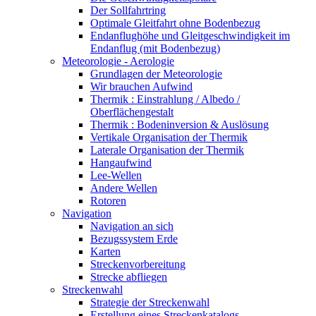
Der Sollfahrtring
Optimale Gleitfahrt ohne Bodenbezug
Endanflughöhe und Gleitgeschwindigkeit im
Endanflug (mit Bodenbezug)
Meteorologie - Aerologie
Grundlagen der Meteorologie
Wir brauchen Aufwind
Thermik : Einstrahlung / Albedo /
Oberflächengestalt
Thermik : Bodeninversion & Auslösung
Vertikale Organisation der Thermik
Laterale Organisation der Thermik
Hangaufwind
Lee-Wellen
Andere Wellen
Rotoren
Navigation
Navigation an sich
Bezugssystem Erde
Karten
Streckenvorbereitung
Strecke abfliegen
Streckenwahl
Strategie der Streckenwahl
Erstellung eines Streckenkatalogs