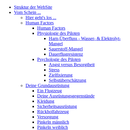
Struktur der WebSite
Vom Schein ...
Hier geht's los ...
Human Factors
Human Factors
Physiologie des Piloten
Harn-Überfluss - Wasser- & Elektrolyt-
Mangel
Sauerstoff-Mangel
Dauerflugresistenz
Psychologie des Piloten
Angst versus Besorgtheit
Stress
Zielfixierung
Selbstüberschätzung
Deine Grundausrüstung
Ein Flugzeug
Deine Ausrüstungsgegenstände
Kleidung
Sicherheitsausrüstung
Rückholfahrzeug
Versorgung
Pinkeln männlich
Pinkeln weiblich