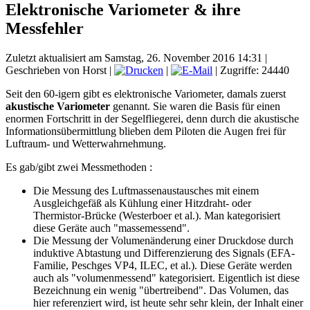
Elektronische Variometer & ihre
Messfehler
Zuletzt aktualisiert am Samstag, 26. November 2016 14:31
|
Geschrieben von Horst
|
|
| Zugriffe: 24440
Seit den 60-igern gibt es elektronische Variometer, damals zuerst
akustische Variometer
genannt. Sie waren die Basis für einen
enormen Fortschritt in der Segelfliegerei, denn durch die akustische
Informationsübermittlung blieben dem Piloten die Augen frei für
Luftraum- und Wetterwahrnehmung.
Es gab/gibt zwei Messmethoden :
Die Messung des Luftmassenaustausches mit einem
Ausgleichgefäß als Kühlung einer Hitzdraht- oder
Thermistor-Brücke (Westerboer et al.). Man kategorisiert
diese Geräte auch "massemessend".
Die Messung der Volumenänderung einer Druckdose durch
induktive Abtastung und Differenzierung des Signals (EFA-
Familie, Peschges VP4, ILEC, et al.). Diese Geräte werden
auch als "volumenmessend" kategorisiert. Eigentlich ist diese
Bezeichnung ein wenig "übertreibend". Das Volumen, das
hier referenziert wird, ist heute sehr sehr klein, der Inhalt einer