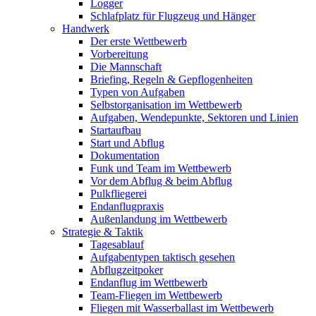
Logger
Schlafplatz für Flugzeug und Hänger
Handwerk
Der erste Wettbewerb
Vorbereitung
Die Mannschaft
Briefing, Regeln & Gepflogenheiten
Typen von Aufgaben
Selbstorganisation im Wettbewerb
Aufgaben, Wendepunkte, Sektoren und Linien
Startaufbau
Start und Abflug
Dokumentation
Funk und Team im Wettbewerb
Vor dem Abflug & beim Abflug
Pulkfliegerei
Endanflugpraxis
Außenlandung im Wettbewerb
Strategie & Taktik
Tagesablauf
Aufgabentypen taktisch gesehen
Abflugzeitpoker
Endanflug im Wettbewerb
Team-Fliegen im Wettbewerb
Fliegen mit Wasserballast im Wettbewerb