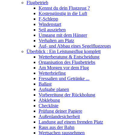
Flugbetrieb
Kennst du dein Flugzeug ?
Kostengünstig in die Luft
F-Schlepp
Windenstart
Seil ausziehen
Umgang mit dem Hänger
Verhalten am Platz
Auf- und Abbau eines Segelflugzeugs
Überblick : Ein Leistungsflug komplett
Wetterberatung & Entscheidung
Organisation des Flugbetriebs
Am Morgen vor dem Flug
Wetterbriefing
Fressalien und Getränke ...
Ballast
Aufgabe planen
Vorbereitung der Rückholung
Abklebung
Checkliste
Prüfung deiner Papiere
Außenlandesicherheit
Landung auf einem fremden Platz
Raus aus der Bahn
Wertsachen rausnehmen