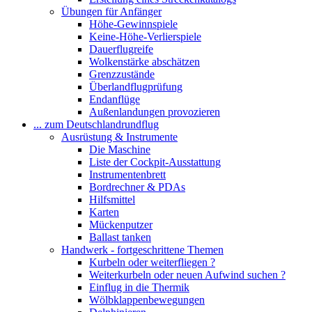
Übungen für Anfänger
Höhe-Gewinnspiele
Keine-Höhe-Verlierspiele
Dauerflugreife
Wolkenstärke abschätzen
Grenzzustände
Überlandflugprüfung
Endanflüge
Außenlandungen provozieren
... zum Deutschlandrundflug
Ausrüstung & Instrumente
Die Maschine
Liste der Cockpit-Ausstattung
Instrumentenbrett
Bordrechner & PDAs
Hilfsmittel
Karten
Mückenputzer
Ballast tanken
Handwerk - fortgeschrittene Themen
Kurbeln oder weiterfliegen ?
Weiterkurbeln oder neuen Aufwind suchen ?
Einflug in die Thermik
Wölbklappenbewegungen