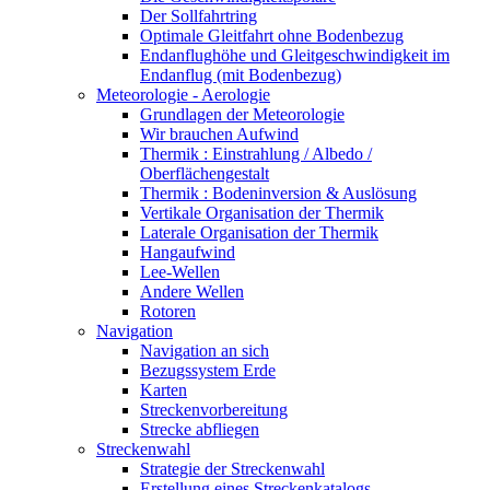
Der Sollfahrtring
Optimale Gleitfahrt ohne Bodenbezug
Endanflughöhe und Gleitgeschwindigkeit im
Endanflug (mit Bodenbezug)
Meteorologie - Aerologie
Grundlagen der Meteorologie
Wir brauchen Aufwind
Thermik : Einstrahlung / Albedo /
Oberflächengestalt
Thermik : Bodeninversion & Auslösung
Vertikale Organisation der Thermik
Laterale Organisation der Thermik
Hangaufwind
Lee-Wellen
Andere Wellen
Rotoren
Navigation
Navigation an sich
Bezugssystem Erde
Karten
Streckenvorbereitung
Strecke abfliegen
Streckenwahl
Strategie der Streckenwahl
Erstellung eines Streckenkatalogs