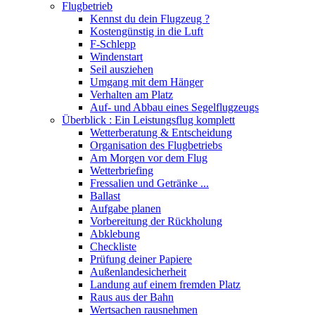
Flugbetrieb
Kennst du dein Flugzeug ?
Kostengünstig in die Luft
F-Schlepp
Windenstart
Seil ausziehen
Umgang mit dem Hänger
Verhalten am Platz
Auf- und Abbau eines Segelflugzeugs
Überblick : Ein Leistungsflug komplett
Wetterberatung & Entscheidung
Organisation des Flugbetriebs
Am Morgen vor dem Flug
Wetterbriefing
Fressalien und Getränke ...
Ballast
Aufgabe planen
Vorbereitung der Rückholung
Abklebung
Checkliste
Prüfung deiner Papiere
Außenlandesicherheit
Landung auf einem fremden Platz
Raus aus der Bahn
Wertsachen rausnehmen