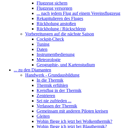
Flugzeug sichern
Flugzeug versorgen
... nach jedem Flug auf einem Vereinsflugzeug
Rekapitulieren des Fluges
Rückholung anstoßen
Rückholung / Rückschlepp
Vorbereitungen auf die nächste Saison
Cockpit-Check
Tuning
Daten
Instrumentbedienung
Meteorologie
Geographie- und Kartenstudium
... zu den Diamanten
Handwerk - Grundausbildung
In die Thermik
Thermik erfühlen
Kreisflug in der Thermik
Zentrieren
Sei nie zufrieden ...
Verlassen der Thermik
Gemeinsam mit anderen Piloten kreisen
Gleiten
Wohin fliege ich jetzt bei Wolkenthermik?
Wohin fliege ich jetzt bei Blauthermik?