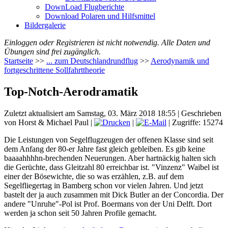
DownLoad Flugberichte
Download Polaren und Hilfsmittel
Bildergalerie
Einloggen oder Registrieren ist nicht notwendig. Alle Daten und
Übungen sind frei zugänglich.
Startseite
>>
... zum Deutschlandrundflug
>>
Aerodynamik und
fortgeschrittene Sollfahrttheorie
Top-Notch-Aerodramatik
Zuletzt aktualisiert am Samstag, 03. März 2018 18:55
|
Geschrieben
von Horst & Michael Paul
|
|
| Zugriffe: 15274
Die Leistungen von Segelflugzeugen der offenen Klasse sind seit
dem Anfang der 80-er Jahre fast gleich gebleiben. Es gib keine
baaaahhhhn-brechenden Neuerungen. Aber hartnäckig halten sich
die Gerüchte, dass Gleitzahl 80 erreichbar ist. "Vinzenz" Waibel ist
einer der Bösewichte, die so was erzählen, z.B. auf dem
Segelfliegertag in Bamberg schon vor vielen Jahren. Und jetzt
bastelt der ja auch zusammen mit Dick Butler an der Concordia. Der
andere "Unruhe"-Pol ist Prof. Boermans von der Uni Delft. Dort
werden ja schon seit 50 Jahren Profile gemacht.