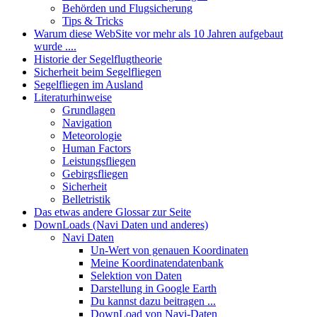
Behörden und Flugsicherung
Tips & Tricks
Warum diese WebSite vor mehr als 10 Jahren aufgebaut
wurde ....
Historie der Segelflugtheorie
Sicherheit beim Segelfliegen
Segelfliegen im Ausland
Literaturhinweise
Grundlagen
Navigation
Meteorologie
Human Factors
Leistungsfliegen
Gebirgsfliegen
Sicherheit
Belletristik
Das etwas andere Glossar zur Seite
DownLoads (Navi Daten und anderes)
Navi Daten
Un-Wert von genauen Koordinaten
Meine Koordinatendatenbank
Selektion von Daten
Darstellung in Google Earth
Du kannst dazu beitragen ...
DownLoad von Navi-Daten