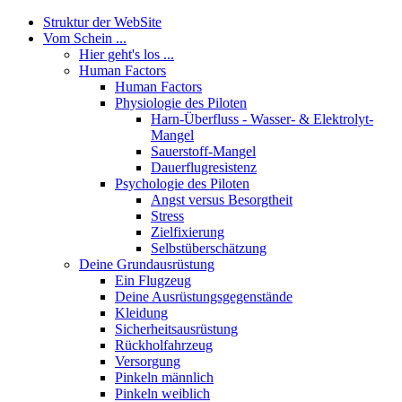
Struktur der WebSite
Vom Schein ...
Hier geht's los ...
Human Factors
Human Factors
Physiologie des Piloten
Harn-Überfluss - Wasser- & Elektrolyt-
Mangel
Sauerstoff-Mangel
Dauerflugresistenz
Psychologie des Piloten
Angst versus Besorgtheit
Stress
Zielfixierung
Selbstüberschätzung
Deine Grundausrüstung
Ein Flugzeug
Deine Ausrüstungsgegenstände
Kleidung
Sicherheitsausrüstung
Rückholfahrzeug
Versorgung
Pinkeln männlich
Pinkeln weiblich