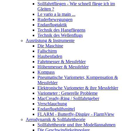
Sollfahrtfliegen - Wie schnell fliege ich im
Gleiten ?
Le vario a la main ...
Ruderbewegungen
Endanflugtaktik
Technik des Hangfliegens
Technik des Wellenflugs
Ausrüstung & Instrumente
Die Maschine
Fallschirm
Haubenfaden
Fahrtmesser & Messfehler
Höhenmesser & Messfehler
Kompass
Pneumatische Variometer, Kompensation &
Messfehler
Elektronische Variometer & ihre Messfehler
Variometer : Generelle Probleme
MacCready-Ring / Sollfahrtgeber
Verschlauchung
Endanflughilfsmittel
FLARM - Butterfly-Display - FlarmView
Aerodynamik & Sollfahrttheorie
Sollfahrttheorie und ihre Modellannahmen
Die Geschwindigkeitspolare