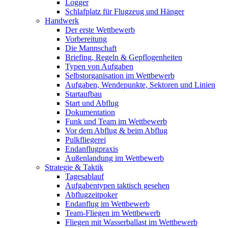
Logger
Schlafplatz für Flugzeug und Hänger
Handwerk
Der erste Wettbewerb
Vorbereitung
Die Mannschaft
Briefing, Regeln & Gepflogenheiten
Typen von Aufgaben
Selbstorganisation im Wettbewerb
Aufgaben, Wendepunkte, Sektoren und Linien
Startaufbau
Start und Abflug
Dokumentation
Funk und Team im Wettbewerb
Vor dem Abflug & beim Abflug
Pulkfliegerei
Endanflugpraxis
Außenlandung im Wettbewerb
Strategie & Taktik
Tagesablauf
Aufgabentypen taktisch gesehen
Abflugzeitpoker
Endanflug im Wettbewerb
Team-Fliegen im Wettbewerb
Fliegen mit Wasserballast im Wettbewerb