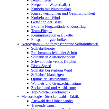
Delphinieren
Fliegen mit Wasserballast
Kurbeln mit Wasserballast
Kursabweichungen und Geschwindigkeit
Kurbeln und Wind
Gefahr an der Basis
Extreme Flugzustände & Kunstflug
Team-Fliegen
Kommunikation & Etikette
Entspannungstechniken
Aerodynamik und fortgeschrittene Sollfahrttheorie
Sollfahrttheorie
Reichmann's fehlender Schritt
Sollfahrt in Aufwindbändern
Schwabbbeln versus Delphin
Block-Speed
Sollfahrt bei starkem Wind
Sollfahrtfehlanzeigen
Optimaler Anstellwinkel
Winglets und Grenzschichtzäune
Zackenband und Ausblasung
Top-Notch-Aerodramatik
Meteorologie - Streckenwahl - Taktik
Auswahl des Höhenbandes
Tragende Linien ...