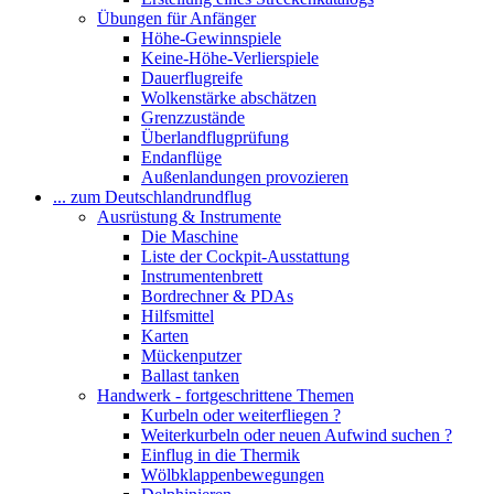
Übungen für Anfänger
Höhe-Gewinnspiele
Keine-Höhe-Verlierspiele
Dauerflugreife
Wolkenstärke abschätzen
Grenzzustände
Überlandflugprüfung
Endanflüge
Außenlandungen provozieren
... zum Deutschlandrundflug
Ausrüstung & Instrumente
Die Maschine
Liste der Cockpit-Ausstattung
Instrumentenbrett
Bordrechner & PDAs
Hilfsmittel
Karten
Mückenputzer
Ballast tanken
Handwerk - fortgeschrittene Themen
Kurbeln oder weiterfliegen ?
Weiterkurbeln oder neuen Aufwind suchen ?
Einflug in die Thermik
Wölbklappenbewegungen