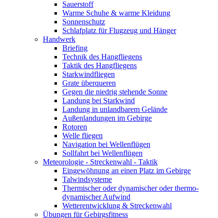
Sauerstoff
Warme Schuhe & warme Kleidung
Sonnenschutz
Schlafplatz für Flugzeug und Hänger
Handwerk
Briefing
Technik des Hangfliegens
Taktik des Hangfliegens
Starkwindfliegen
Grate überqueren
Gegen die niedrig stehende Sonne
Landung bei Starkwind
Landung in unlandbarem Gelände
Außenlandungen im Gebirge
Rotoren
Welle fliegen
Navigation bei Wellenflügen
Sollfahrt bei Wellenflügen
Meteorologie - Streckenwahl - Taktik
Eingewöhnung an einen Platz im Gebirge
Talwindsysteme
Thermischer oder dynamischer oder thermo-
dynamischer Aufwind
Wetterentwicklung & Streckenwahl
Übungen für Gebirgsfitness