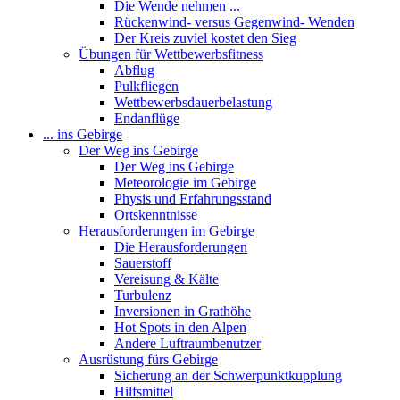
Die Wende nehmen ...
Rückenwind- versus Gegenwind- Wenden
Der Kreis zuviel kostet den Sieg
Übungen für Wettbewerbsfitness
Abflug
Pulkfliegen
Wettbewerbsdauerbelastung
Endanflüge
... ins Gebirge
Der Weg ins Gebirge
Der Weg ins Gebirge
Meteorologie im Gebirge
Physis und Erfahrungsstand
Ortskenntnisse
Herausforderungen im Gebirge
Die Herausforderungen
Sauerstoff
Vereisung & Kälte
Turbulenz
Inversionen in Grathöhe
Hot Spots in den Alpen
Andere Luftraumbenutzer
Ausrüstung fürs Gebirge
Sicherung an der Schwerpunktkupplung
Hilfsmittel