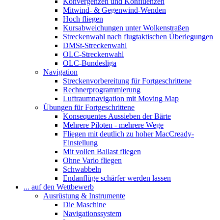
Konvergenzen und Konfluenzen
Mitwind- & Gegenwind-Wenden
Hoch fliegen
Kursabweichungen unter Wolkenstraßen
Streckenwahl nach flugtaktischen Überlegungen
DMSt-Streckenwahl
OLC-Streckenwahl
OLC-Bundesliga
Navigation
Streckenvorbereitung für Fortgeschrittene
Rechnerprogrammierung
Luftraumnavigation mit Moving Map
Übungen für Fortgeschrittene
Konsequentes Aussieben der Bärte
Mehrere Piloten - mehrere Wege
Fliegen mit deutlich zu hoher MacCready-
Einstellung
Mit vollen Ballast fliegen
Ohne Vario fliegen
Schwabbeln
Endanflüge schärfer werden lassen
... auf den Wettbewerb
Ausrüstung & Instrumente
Die Maschine
Navigationssystem