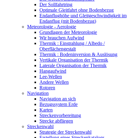
Der Sollfahrtring
Optimale Gleitfahrt ohne Bodenbezug
Endanflughöhe und Gleitgeschwindigkeit im
Endanflug (mit Bodenbezug)
Meteorologie - Aerologie
Grundlagen der Meteorologie
Wir brauchen Aufwind
Thermik : Einstrahlung / Albedo /
Oberflächengestalt
Thermik : Bodeninversion & Auslösung
Vertikale Organisation der Thermik
Laterale Organisation der Thermik
Hangaufwind
Lee-Wellen
Andere Wellen
Rotoren
Navigation
Navigation an sich
Bezugssystem Erde
Karten
Streckenvorbereitung
Strecke abfliegen
Streckenwahl
Strategie der Streckenwahl
Erstellung eines Streckenkatalogs