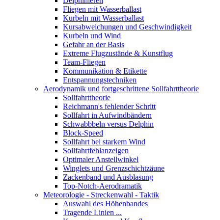
Delphinieren
Fliegen mit Wasserballast
Kurbeln mit Wasserballast
Kursabweichungen und Geschwindigkeit
Kurbeln und Wind
Gefahr an der Basis
Extreme Flugzustände & Kunstflug
Team-Fliegen
Kommunikation & Etikette
Entspannungstechniken
Aerodynamik und fortgeschrittene Sollfahrttheorie
Sollfahrttheorie
Reichmann's fehlender Schritt
Sollfahrt in Aufwindbändern
Schwabbbeln versus Delphin
Block-Speed
Sollfahrt bei starkem Wind
Sollfahrtfehlanzeigen
Optimaler Anstellwinkel
Winglets und Grenzschichtzäune
Zackenband und Ausblasung
Top-Notch-Aerodramatik
Meteorologie - Streckenwahl - Taktik
Auswahl des Höhenbandes
Tragende Linien ...