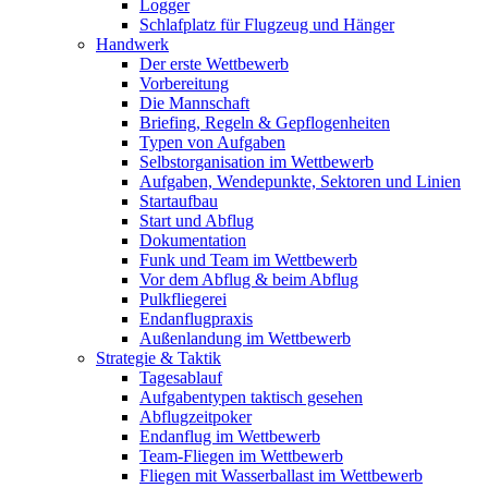
Logger
Schlafplatz für Flugzeug und Hänger
Handwerk
Der erste Wettbewerb
Vorbereitung
Die Mannschaft
Briefing, Regeln & Gepflogenheiten
Typen von Aufgaben
Selbstorganisation im Wettbewerb
Aufgaben, Wendepunkte, Sektoren und Linien
Startaufbau
Start und Abflug
Dokumentation
Funk und Team im Wettbewerb
Vor dem Abflug & beim Abflug
Pulkfliegerei
Endanflugpraxis
Außenlandung im Wettbewerb
Strategie & Taktik
Tagesablauf
Aufgabentypen taktisch gesehen
Abflugzeitpoker
Endanflug im Wettbewerb
Team-Fliegen im Wettbewerb
Fliegen mit Wasserballast im Wettbewerb