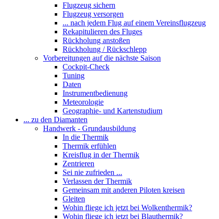
Flugzeug sichern
Flugzeug versorgen
... nach jedem Flug auf einem Vereinsflugzeug
Rekapitulieren des Fluges
Rückholung anstoßen
Rückholung / Rückschlepp
Vorbereitungen auf die nächste Saison
Cockpit-Check
Tuning
Daten
Instrumentbedienung
Meteorologie
Geographie- und Kartenstudium
... zu den Diamanten
Handwerk - Grundausbildung
In die Thermik
Thermik erfühlen
Kreisflug in der Thermik
Zentrieren
Sei nie zufrieden ...
Verlassen der Thermik
Gemeinsam mit anderen Piloten kreisen
Gleiten
Wohin fliege ich jetzt bei Wolkenthermik?
Wohin fliege ich jetzt bei Blauthermik?