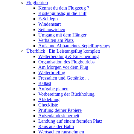
Flugbetrieb
Kennst du dein Flugzeug ?
Kostengünstig in die Luft
F-Schlepp
Windenstart
Seil ausziehen
Umgang mit dem Hänger
Verhalten am Platz
Auf- und Abbau eines Segelflugzeugs
Überblick : Ein Leistungsflug komplett
Wetterberatung & Entscheidung
Organisation des Flugbetriebs
Am Morgen vor dem Flug
Wetterbriefing
Fressalien und Getränke ...
Ballast
Aufgabe planen
Vorbereitung der Rückholung
Abklebung
Checkliste
Prüfung deiner Papiere
Außenlandesicherheit
Landung auf einem fremden Platz
Raus aus der Bahn
Wertsachen rausnehmen