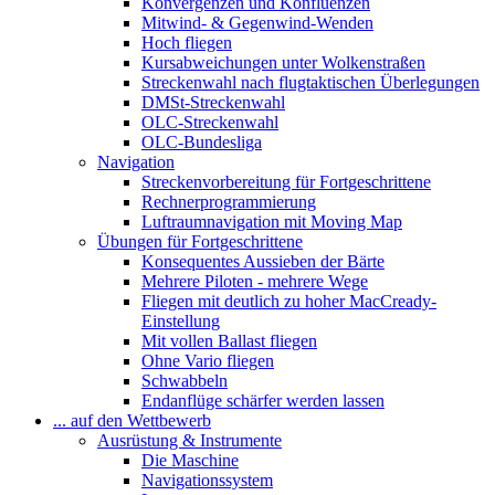
Konvergenzen und Konfluenzen
Mitwind- & Gegenwind-Wenden
Hoch fliegen
Kursabweichungen unter Wolkenstraßen
Streckenwahl nach flugtaktischen Überlegungen
DMSt-Streckenwahl
OLC-Streckenwahl
OLC-Bundesliga
Navigation
Streckenvorbereitung für Fortgeschrittene
Rechnerprogrammierung
Luftraumnavigation mit Moving Map
Übungen für Fortgeschrittene
Konsequentes Aussieben der Bärte
Mehrere Piloten - mehrere Wege
Fliegen mit deutlich zu hoher MacCready-
Einstellung
Mit vollen Ballast fliegen
Ohne Vario fliegen
Schwabbeln
Endanflüge schärfer werden lassen
... auf den Wettbewerb
Ausrüstung & Instrumente
Die Maschine
Navigationssystem