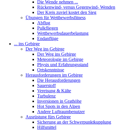
Die Wende nehmen ...
Rückenwind- versus Gegenwind- Wenden
Der Kreis zuviel kostet den Sieg
Übungen für Wettbewerbsfitness
Abflug
Pulkfliegen
Wettbewerbsdauerbelastung
Endanflüge
... ins Gebirge
Der Weg ins Gebirge
Der Weg ins Gebirge
Meteorologie im Gebirge
Physis und Erfahrungsstand
Ortskenntnisse
Herausforderungen im Gebirge
Die Herausforderungen
Sauerstoff
Vereisung & Kälte
Turbulenz
Inversionen in Grathöhe
Hot Spots in den Alpen
Andere Luftraumbenutzer
Ausrüstung fürs Gebirge
Sicherung an der Schwerpunktkupplung
Hilfsmittel