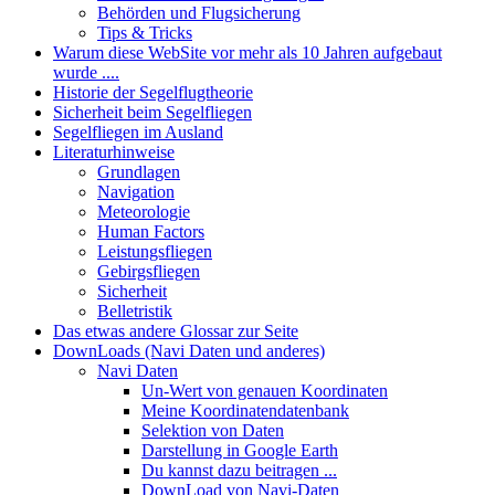
Behörden und Flugsicherung
Tips & Tricks
Warum diese WebSite vor mehr als 10 Jahren aufgebaut
wurde ....
Historie der Segelflugtheorie
Sicherheit beim Segelfliegen
Segelfliegen im Ausland
Literaturhinweise
Grundlagen
Navigation
Meteorologie
Human Factors
Leistungsfliegen
Gebirgsfliegen
Sicherheit
Belletristik
Das etwas andere Glossar zur Seite
DownLoads (Navi Daten und anderes)
Navi Daten
Un-Wert von genauen Koordinaten
Meine Koordinatendatenbank
Selektion von Daten
Darstellung in Google Earth
Du kannst dazu beitragen ...
DownLoad von Navi-Daten