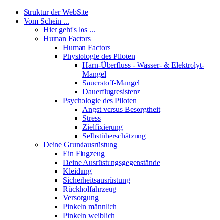
Struktur der WebSite
Vom Schein ...
Hier geht's los ...
Human Factors
Human Factors
Physiologie des Piloten
Harn-Überfluss - Wasser- & Elektrolyt-
Mangel
Sauerstoff-Mangel
Dauerflugresistenz
Psychologie des Piloten
Angst versus Besorgtheit
Stress
Zielfixierung
Selbstüberschätzung
Deine Grundausrüstung
Ein Flugzeug
Deine Ausrüstungsgegenstände
Kleidung
Sicherheitsausrüstung
Rückholfahrzeug
Versorgung
Pinkeln männlich
Pinkeln weiblich