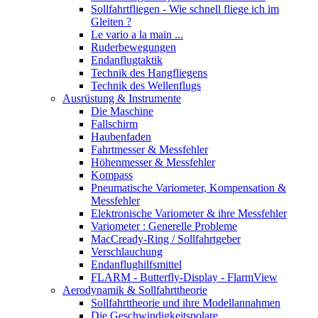
Sollfahrtfliegen - Wie schnell fliege ich im
Gleiten ?
Le vario a la main ...
Ruderbewegungen
Endanflugtaktik
Technik des Hangfliegens
Technik des Wellenflugs
Ausrüstung & Instrumente
Die Maschine
Fallschirm
Haubenfaden
Fahrtmesser & Messfehler
Höhenmesser & Messfehler
Kompass
Pneumatische Variometer, Kompensation &
Messfehler
Elektronische Variometer & ihre Messfehler
Variometer : Generelle Probleme
MacCready-Ring / Sollfahrtgeber
Verschlauchung
Endanflughilfsmittel
FLARM - Butterfly-Display - FlarmView
Aerodynamik & Sollfahrttheorie
Sollfahrttheorie und ihre Modellannahmen
Die Geschwindigkeitspolare