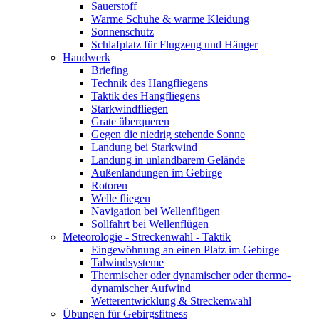
Sauerstoff
Warme Schuhe & warme Kleidung
Sonnenschutz
Schlafplatz für Flugzeug und Hänger
Handwerk
Briefing
Technik des Hangfliegens
Taktik des Hangfliegens
Starkwindfliegen
Grate überqueren
Gegen die niedrig stehende Sonne
Landung bei Starkwind
Landung in unlandbarem Gelände
Außenlandungen im Gebirge
Rotoren
Welle fliegen
Navigation bei Wellenflügen
Sollfahrt bei Wellenflügen
Meteorologie - Streckenwahl - Taktik
Eingewöhnung an einen Platz im Gebirge
Talwindsysteme
Thermischer oder dynamischer oder thermo-
dynamischer Aufwind
Wetterentwicklung & Streckenwahl
Übungen für Gebirgsfitness