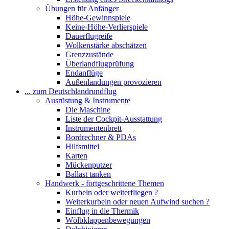
Übungen für Anfänger
Höhe-Gewinnspiele
Keine-Höhe-Verlierspiele
Dauerflugreife
Wolkenstärke abschätzen
Grenzzustände
Überlandflugprüfung
Endanflüge
Außenlandungen provozieren
... zum Deutschlandrundflug
Ausrüstung & Instrumente
Die Maschine
Liste der Cockpit-Ausstattung
Instrumentenbrett
Bordrechner & PDAs
Hilfsmittel
Karten
Mückenputzer
Ballast tanken
Handwerk - fortgeschrittene Themen
Kurbeln oder weiterfliegen ?
Weiterkurbeln oder neuen Aufwind suchen ?
Einflug in die Thermik
Wölbklappenbewegungen