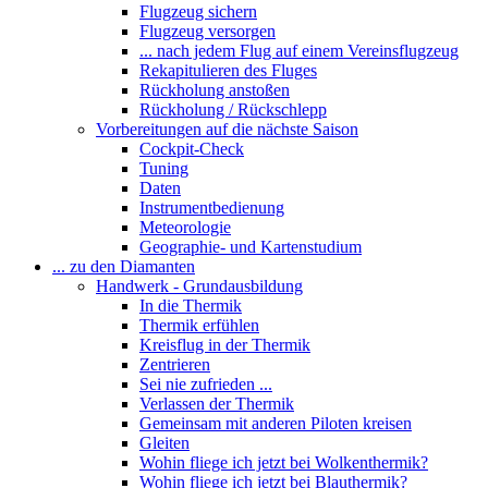
Flugzeug sichern
Flugzeug versorgen
... nach jedem Flug auf einem Vereinsflugzeug
Rekapitulieren des Fluges
Rückholung anstoßen
Rückholung / Rückschlepp
Vorbereitungen auf die nächste Saison
Cockpit-Check
Tuning
Daten
Instrumentbedienung
Meteorologie
Geographie- und Kartenstudium
... zu den Diamanten
Handwerk - Grundausbildung
In die Thermik
Thermik erfühlen
Kreisflug in der Thermik
Zentrieren
Sei nie zufrieden ...
Verlassen der Thermik
Gemeinsam mit anderen Piloten kreisen
Gleiten
Wohin fliege ich jetzt bei Wolkenthermik?
Wohin fliege ich jetzt bei Blauthermik?