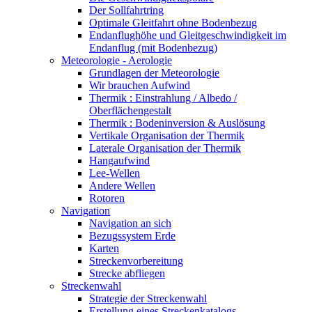
Der Sollfahrtring
Optimale Gleitfahrt ohne Bodenbezug
Endanflughöhe und Gleitgeschwindigkeit im
Endanflug (mit Bodenbezug)
Meteorologie - Aerologie
Grundlagen der Meteorologie
Wir brauchen Aufwind
Thermik : Einstrahlung / Albedo /
Oberflächengestalt
Thermik : Bodeninversion & Auslösung
Vertikale Organisation der Thermik
Laterale Organisation der Thermik
Hangaufwind
Lee-Wellen
Andere Wellen
Rotoren
Navigation
Navigation an sich
Bezugssystem Erde
Karten
Streckenvorbereitung
Strecke abfliegen
Streckenwahl
Strategie der Streckenwahl
Erstellung eines Streckenkatalogs