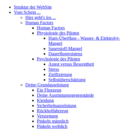
Struktur der WebSite
Vom Schein ...
Hier geht's los ...
Human Factors
Human Factors
Physiologie des Piloten
Harn-Überfluss - Wasser- & Elektrolyt-
Mangel
Sauerstoff-Mangel
Dauerflugresistenz
Psychologie des Piloten
Angst versus Besorgtheit
Stress
Zielfixierung
Selbstüberschätzung
Deine Grundausrüstung
Ein Flugzeug
Deine Ausrüstungsgegenstände
Kleidung
Sicherheitsausrüstung
Rückholfahrzeug
Versorgung
Pinkeln männlich
Pinkeln weiblich