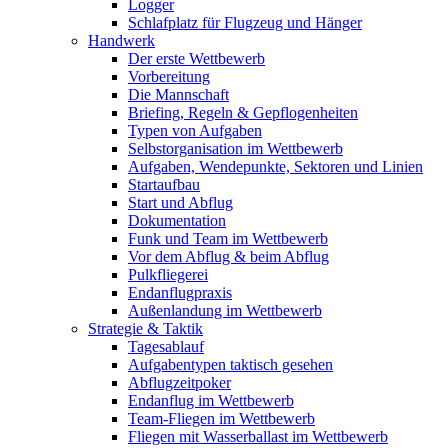
Logger
Schlafplatz für Flugzeug und Hänger
Handwerk
Der erste Wettbewerb
Vorbereitung
Die Mannschaft
Briefing, Regeln & Gepflogenheiten
Typen von Aufgaben
Selbstorganisation im Wettbewerb
Aufgaben, Wendepunkte, Sektoren und Linien
Startaufbau
Start und Abflug
Dokumentation
Funk und Team im Wettbewerb
Vor dem Abflug & beim Abflug
Pulkfliegerei
Endanflugpraxis
Außenlandung im Wettbewerb
Strategie & Taktik
Tagesablauf
Aufgabentypen taktisch gesehen
Abflugzeitpoker
Endanflug im Wettbewerb
Team-Fliegen im Wettbewerb
Fliegen mit Wasserballast im Wettbewerb