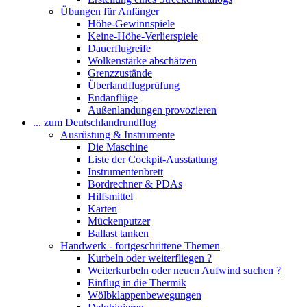
Übungen für Anfänger
Höhe-Gewinnspiele
Keine-Höhe-Verlierspiele
Dauerflugreife
Wolkenstärke abschätzen
Grenzzustände
Überlandflugprüfung
Endanflüge
Außenlandungen provozieren
... zum Deutschlandrundflug
Ausrüstung & Instrumente
Die Maschine
Liste der Cockpit-Ausstattung
Instrumentenbrett
Bordrechner & PDAs
Hilfsmittel
Karten
Mückenputzer
Ballast tanken
Handwerk - fortgeschrittene Themen
Kurbeln oder weiterfliegen ?
Weiterkurbeln oder neuen Aufwind suchen ?
Einflug in die Thermik
Wölbklappenbewegungen