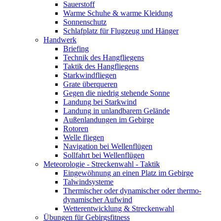
Sauerstoff
Warme Schuhe & warme Kleidung
Sonnenschutz
Schlafplatz für Flugzeug und Hänger
Handwerk
Briefing
Technik des Hangfliegens
Taktik des Hangfliegens
Starkwindfliegen
Grate überqueren
Gegen die niedrig stehende Sonne
Landung bei Starkwind
Landung in unlandbarem Gelände
Außenlandungen im Gebirge
Rotoren
Welle fliegen
Navigation bei Wellenflügen
Sollfahrt bei Wellenflügen
Meteorologie - Streckenwahl - Taktik
Eingewöhnung an einen Platz im Gebirge
Talwindsysteme
Thermischer oder dynamischer oder thermo-
dynamischer Aufwind
Wetterentwicklung & Streckenwahl
Übungen für Gebirgsfitness