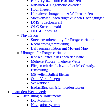
Konvergenzen und Konfluenzen
Mitwind- & Gegenwind-Wenden
Hoch fliegen
Kursabweichungen unter Wolkenstraßen
Streckenwahl nach flugtaktischen Überlegungen
DMSt-Streckenwahl
OLC-Streckenwahl
OLC-Bundesliga
Navigation
Streckenvorbereitung für Fortgeschrittene
Rechnerprogrammierung
Luftraumnavigation mit Moving Map
Übungen für Fortgeschrittene
Konsequentes Aussieben der Bärte
Mehrere Piloten - mehrere Wege
Fliegen mit deutlich zu hoher MacCready-
Einstellung
Mit vollen Ballast fliegen
Ohne Vario fliegen
Schwabbeln
Endanflüge schärfer werden lassen
... auf den Wettbewerb
Ausrüstung & Instrumente
Die Maschine
Navigationssystem