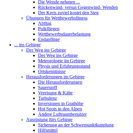
Die Wende nehmen ...
Rückenwind- versus Gegenwind- Wenden
Der Kreis zuviel kostet den Sieg
Übungen für Wettbewerbsfitness
Abflug
Pulkfliegen
Wettbewerbsdauerbelastung
Endanflüge
... ins Gebirge
Der Weg ins Gebirge
Der Weg ins Gebirge
Meteorologie im Gebirge
Physis und Erfahrungsstand
Ortskenntnisse
Herausforderungen im Gebirge
Die Herausforderungen
Sauerstoff
Vereisung & Kälte
Turbulenz
Inversionen in Grathöhe
Hot Spots in den Alpen
Andere Luftraumbenutzer
Ausrüstung fürs Gebirge
Sicherung an der Schwerpunktkupplung
Hilfsmittel