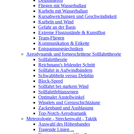
Delphinieren
Fliegen mit Wasserballast
Kurbeln mit Wasserballast
Kursabweichungen und Geschwindigkeit
Kurbeln und Wind
Gefahr an der Basis
Extreme Flugzustände & Kunstflug
Team-Fliegen
Kommunikation & Etikette
Entspannungstechniken
Aerodynamik und fortgeschrittene Sollfahrttheorie
Sollfahrttheorie
Reichmann's fehlender Schritt
Sollfahrt in Aufwindbändern
Schwabbbeln versus Delphin
Block-Speed
Sollfahrt bei starkem Wind
Sollfahrtfehlanzeigen
Optimaler Anstellwinkel
Winglets und Grenzschichtzäune
Zackenband und Ausblasung
Top-Notch-Aerodramatik
Meteorologie - Streckenwahl - Taktik
Auswahl des Höhenbandes
Tragende Linien ...