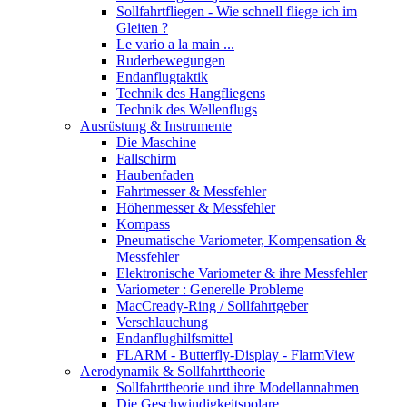
Sollfahrtfliegen - Wie schnell fliege ich im
Gleiten ?
Le vario a la main ...
Ruderbewegungen
Endanflugtaktik
Technik des Hangfliegens
Technik des Wellenflugs
Ausrüstung & Instrumente
Die Maschine
Fallschirm
Haubenfaden
Fahrtmesser & Messfehler
Höhenmesser & Messfehler
Kompass
Pneumatische Variometer, Kompensation &
Messfehler
Elektronische Variometer & ihre Messfehler
Variometer : Generelle Probleme
MacCready-Ring / Sollfahrtgeber
Verschlauchung
Endanflughilfsmittel
FLARM - Butterfly-Display - FlarmView
Aerodynamik & Sollfahrttheorie
Sollfahrttheorie und ihre Modellannahmen
Die Geschwindigkeitspolare