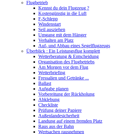
Flugbetrieb
Kennst du dein Flugzeug ?
Kostengünstig in die Luft
F-Schlepp
Windenstart
Seil ausziehen
Umgang mit dem Hänger
Verhalten am Platz
Auf- und Abbau eines Segelflugzeugs
Überblick : Ein Leistungsflug komplett
Wetterberatung & Entscheidung
Organisation des Flugbetriebs
Am Morgen vor dem Flug
Wetterbriefing
Fressalien und Getränke ...
Ballast
Aufgabe planen
Vorbereitung der Rückholung
Abklebung
Checkliste
Prüfung deiner Papiere
Außenlandesicherheit
Landung auf einem fremden Platz
Raus aus der Bahn
Wertsachen rausnehmen