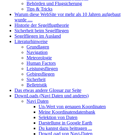
Behörden und Flugsicherung
Tips & Tricks
Warum diese WebSite vor mehr als 10 Jahren aufgebaut
wurde ....
Historie der Segelflugtheorie
Sicherheit beim Segelfliegen
Segelfliegen im Ausland
Literaturhinweise
Grundlagen
Navigation
Meteorologie
Human Factors
Leistungsfliegen
Gebirgsfliegen
Sicherheit
Belletristik
Das etwas andere Glossar zur Seite
DownLoads (Navi Daten und anderes)
Navi Daten
Un-Wert von genauen Koordinaten
Meine Koordinatendatenbank
Selektion von Daten
Darstellung in Google Earth
Du kannst dazu beitragen ...
DownLoad von Navi-Daten