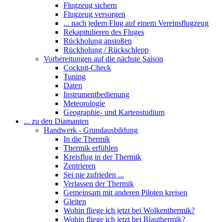
Flugzeug sichern
Flugzeug versorgen
... nach jedem Flug auf einem Vereinsflugzeug
Rekapitulieren des Fluges
Rückholung anstoßen
Rückholung / Rückschlepp
Vorbereitungen auf die nächste Saison
Cockpit-Check
Tuning
Daten
Instrumentbedienung
Meteorologie
Geographie- und Kartenstudium
... zu den Diamanten
Handwerk - Grundausbildung
In die Thermik
Thermik erfühlen
Kreisflug in der Thermik
Zentrieren
Sei nie zufrieden ...
Verlassen der Thermik
Gemeinsam mit anderen Piloten kreisen
Gleiten
Wohin fliege ich jetzt bei Wolkenthermik?
Wohin fliege ich jetzt bei Blauthermik?