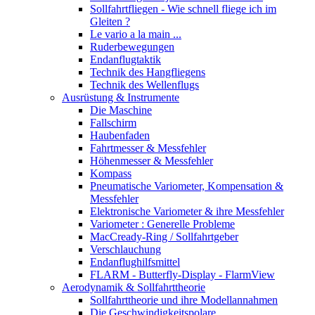
Sollfahrtfliegen - Wie schnell fliege ich im
Gleiten ?
Le vario a la main ...
Ruderbewegungen
Endanflugtaktik
Technik des Hangfliegens
Technik des Wellenflugs
Ausrüstung & Instrumente
Die Maschine
Fallschirm
Haubenfaden
Fahrtmesser & Messfehler
Höhenmesser & Messfehler
Kompass
Pneumatische Variometer, Kompensation &
Messfehler
Elektronische Variometer & ihre Messfehler
Variometer : Generelle Probleme
MacCready-Ring / Sollfahrtgeber
Verschlauchung
Endanflughilfsmittel
FLARM - Butterfly-Display - FlarmView
Aerodynamik & Sollfahrttheorie
Sollfahrttheorie und ihre Modellannahmen
Die Geschwindigkeitspolare