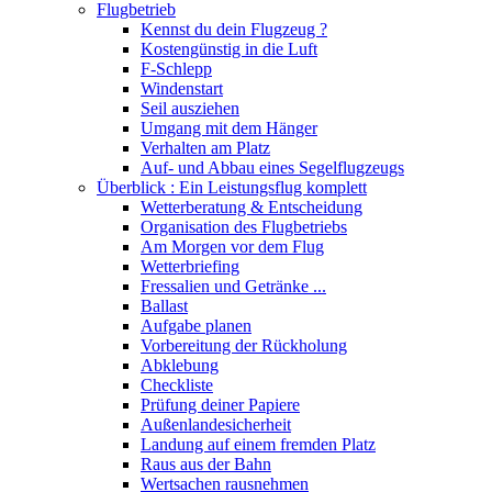
Flugbetrieb
Kennst du dein Flugzeug ?
Kostengünstig in die Luft
F-Schlepp
Windenstart
Seil ausziehen
Umgang mit dem Hänger
Verhalten am Platz
Auf- und Abbau eines Segelflugzeugs
Überblick : Ein Leistungsflug komplett
Wetterberatung & Entscheidung
Organisation des Flugbetriebs
Am Morgen vor dem Flug
Wetterbriefing
Fressalien und Getränke ...
Ballast
Aufgabe planen
Vorbereitung der Rückholung
Abklebung
Checkliste
Prüfung deiner Papiere
Außenlandesicherheit
Landung auf einem fremden Platz
Raus aus der Bahn
Wertsachen rausnehmen