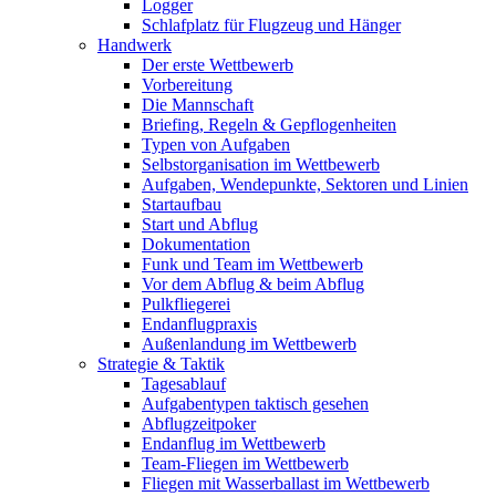
Logger
Schlafplatz für Flugzeug und Hänger
Handwerk
Der erste Wettbewerb
Vorbereitung
Die Mannschaft
Briefing, Regeln & Gepflogenheiten
Typen von Aufgaben
Selbstorganisation im Wettbewerb
Aufgaben, Wendepunkte, Sektoren und Linien
Startaufbau
Start und Abflug
Dokumentation
Funk und Team im Wettbewerb
Vor dem Abflug & beim Abflug
Pulkfliegerei
Endanflugpraxis
Außenlandung im Wettbewerb
Strategie & Taktik
Tagesablauf
Aufgabentypen taktisch gesehen
Abflugzeitpoker
Endanflug im Wettbewerb
Team-Fliegen im Wettbewerb
Fliegen mit Wasserballast im Wettbewerb