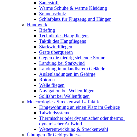
Sauerstoff
Warme Schuhe & warme Kleidung
Sonnenschutz
Schlafplatz für Flugzeug und Hänger
Handwerk
Briefing
Technik des Hangfliegens
Taktik des Hangfliegens
Starkwindfliegen
Grate überqueren
Gegen die niedrig stehende Sonne
Landung bei Starkwind
Landung in unlandbarem Gelände
Außenlandungen im Gebirge
Rotoren
Welle fliegen
Navigation bei Wellenflügen
Sollfahrt bei Wellenflügen
Meteorologie - Streckenwahl - Taktik
Eingewöhnung an einen Platz im Gebirge
Talwindsysteme
Thermischer oder dynamischer oder thermo-
dynamischer Aufwind
Wetterentwicklung & Streckenwahl
Übungen für Gebirgsfitness