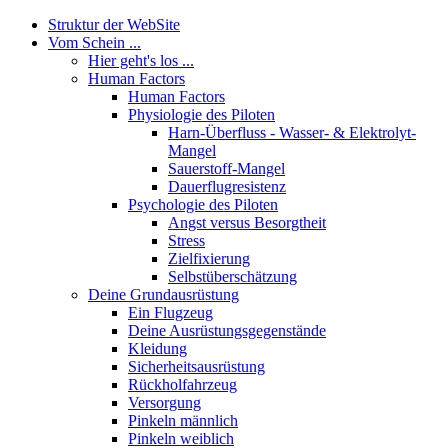
Struktur der WebSite
Vom Schein ...
Hier geht's los ...
Human Factors
Human Factors
Physiologie des Piloten
Harn-Überfluss - Wasser- & Elektrolyt-
Mangel
Sauerstoff-Mangel
Dauerflugresistenz
Psychologie des Piloten
Angst versus Besorgtheit
Stress
Zielfixierung
Selbstüberschätzung
Deine Grundausrüstung
Ein Flugzeug
Deine Ausrüstungsgegenstände
Kleidung
Sicherheitsausrüstung
Rückholfahrzeug
Versorgung
Pinkeln männlich
Pinkeln weiblich