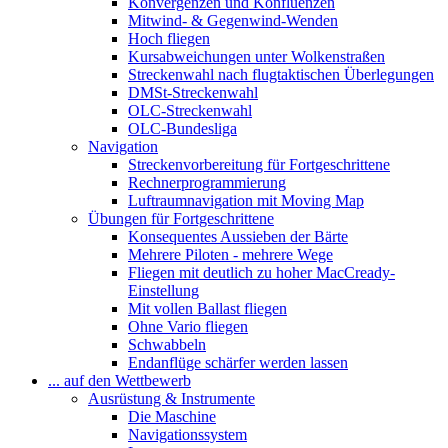
Konvergenzen und Konfluenzen
Mitwind- & Gegenwind-Wenden
Hoch fliegen
Kursabweichungen unter Wolkenstraßen
Streckenwahl nach flugtaktischen Überlegungen
DMSt-Streckenwahl
OLC-Streckenwahl
OLC-Bundesliga
Navigation
Streckenvorbereitung für Fortgeschrittene
Rechnerprogrammierung
Luftraumnavigation mit Moving Map
Übungen für Fortgeschrittene
Konsequentes Aussieben der Bärte
Mehrere Piloten - mehrere Wege
Fliegen mit deutlich zu hoher MacCready-
Einstellung
Mit vollen Ballast fliegen
Ohne Vario fliegen
Schwabbeln
Endanflüge schärfer werden lassen
... auf den Wettbewerb
Ausrüstung & Instrumente
Die Maschine
Navigationssystem