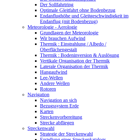
Der Sollfahrtring
Optimale Gleitfahrt ohne Bodenbezug
Endanflughöhe und Gleitgeschwindigkeit im
Endanflug (mit Bodenbezug)
Meteorologie - Aerologie
Grundlagen der Meteorologie
Wir brauchen Aufwind
Thermik : Einstrahlung / Albedo /
Oberflächengestalt
Thermik : Bodeninversion & Auslösung
Vertikale Organisation der Thermik
Laterale Organisation der Thermik
Hangaufwind
Lee-Wellen
Andere Wellen
Rotoren
Navigation
Navigation an sich
Bezugssystem Erde
Karten
Streckenvorbereitung
Strecke abfliegen
Streckenwahl
Strategie der Streckenwahl
Erstellung eines Streckenkatalogs