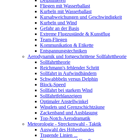
Delphinieren
Fliegen mit Wasserballast
Kurbeln mit Wasserballast
Kursabweichungen und Geschwindigkeit
Kurbeln und Wind
Gefahr an der Basis
Extreme Flugzustände & Kunstflug
Team-Fliegen
Kommunikation & Etikette
Entspannungstechniken
Aerodynamik und fortgeschrittene Sollfahrttheorie
Sollfahrttheorie
Reichmann's fehlender Schritt
Sollfahrt in Aufwindbändern
Schwabbbeln versus Delphin
Block-Speed
Sollfahrt bei starkem Wind
Sollfahrtfehlanzeigen
Optimaler Anstellwinkel
Winglets und Grenzschichtzäune
Zackenband und Ausblasung
Top-Notch-Aerodramatik
Meteorologie - Streckenwahl - Taktik
Auswahl des Höhenbandes
Tragende Linien ...