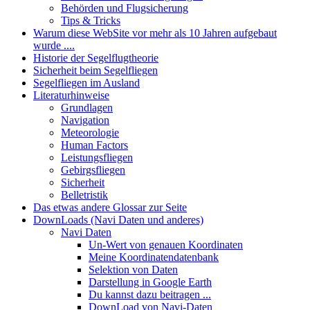
Behörden und Flugsicherung
Tips & Tricks
Warum diese WebSite vor mehr als 10 Jahren aufgebaut
wurde ....
Historie der Segelflugtheorie
Sicherheit beim Segelfliegen
Segelfliegen im Ausland
Literaturhinweise
Grundlagen
Navigation
Meteorologie
Human Factors
Leistungsfliegen
Gebirgsfliegen
Sicherheit
Belletristik
Das etwas andere Glossar zur Seite
DownLoads (Navi Daten und anderes)
Navi Daten
Un-Wert von genauen Koordinaten
Meine Koordinatendatenbank
Selektion von Daten
Darstellung in Google Earth
Du kannst dazu beitragen ...
DownLoad von Navi-Daten