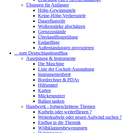
Übungen für Anfänger
Höhe-Gewinnspiele
Keine-Höhe-Verlierspiele
Dauerflugreife
Wolkenstärke abschätzen
Grenzzustände
Überlandflugprüfung
Endanflüge
Außenlandungen provozieren
... zum Deutschlandrundflug
Ausrüstung & Instrumente
Die Maschine
Liste der Cockpit-Ausstattung
Instrumentenbrett
Bordrechner & PDAs
Hilfsmittel
Karten
Mückenputzer
Ballast tanken
Handwerk - fortgeschrittene Themen
Kurbeln oder weiterfliegen ?
Weiterkurbeln oder neuen Aufwind suchen ?
Einflug in die Thermik
Wölbklappenbewegungen