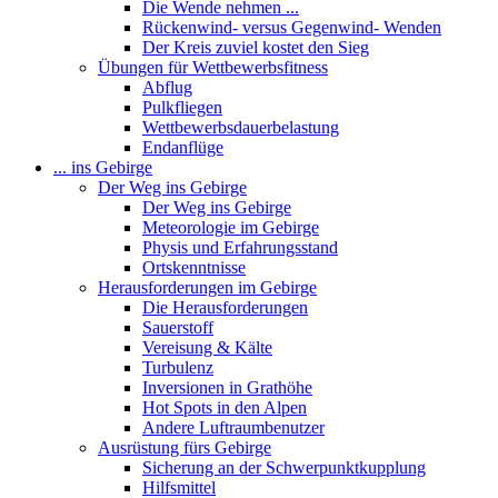
Die Wende nehmen ...
Rückenwind- versus Gegenwind- Wenden
Der Kreis zuviel kostet den Sieg
Übungen für Wettbewerbsfitness
Abflug
Pulkfliegen
Wettbewerbsdauerbelastung
Endanflüge
... ins Gebirge
Der Weg ins Gebirge
Der Weg ins Gebirge
Meteorologie im Gebirge
Physis und Erfahrungsstand
Ortskenntnisse
Herausforderungen im Gebirge
Die Herausforderungen
Sauerstoff
Vereisung & Kälte
Turbulenz
Inversionen in Grathöhe
Hot Spots in den Alpen
Andere Luftraumbenutzer
Ausrüstung fürs Gebirge
Sicherung an der Schwerpunktkupplung
Hilfsmittel