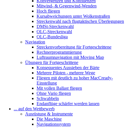
Konvergenzen und Konfluenzen
Mitwind- & Gegenwind-Wenden
Hoch fliegen
Kursabweichungen unter Wolkenstraßen
Streckenwahl nach flugtaktischen Überlegungen
DMSt-Streckenwahl
OLC-Streckenwahl
OLC-Bundesliga
Navigation
Streckenvorbereitung für Fortgeschrittene
Rechnerprogrammierung
Luftraumnavigation mit Moving Map
Übungen für Fortgeschrittene
Konsequentes Aussieben der Bärte
Mehrere Piloten - mehrere Wege
Fliegen mit deutlich zu hoher MacCready-
Einstellung
Mit vollen Ballast fliegen
Ohne Vario fliegen
Schwabbeln
Endanflüge schärfer werden lassen
... auf den Wettbewerb
Ausrüstung & Instrumente
Die Maschine
Navigationssystem