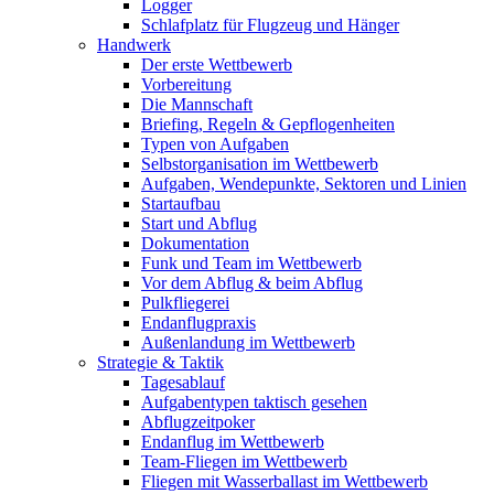
Logger
Schlafplatz für Flugzeug und Hänger
Handwerk
Der erste Wettbewerb
Vorbereitung
Die Mannschaft
Briefing, Regeln & Gepflogenheiten
Typen von Aufgaben
Selbstorganisation im Wettbewerb
Aufgaben, Wendepunkte, Sektoren und Linien
Startaufbau
Start und Abflug
Dokumentation
Funk und Team im Wettbewerb
Vor dem Abflug & beim Abflug
Pulkfliegerei
Endanflugpraxis
Außenlandung im Wettbewerb
Strategie & Taktik
Tagesablauf
Aufgabentypen taktisch gesehen
Abflugzeitpoker
Endanflug im Wettbewerb
Team-Fliegen im Wettbewerb
Fliegen mit Wasserballast im Wettbewerb