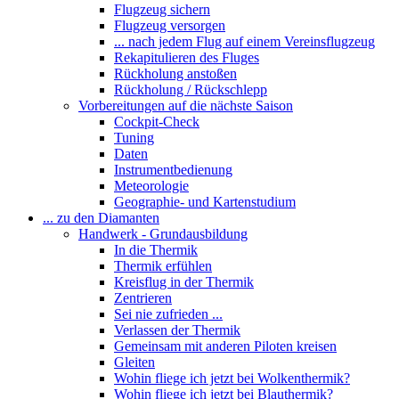
Flugzeug sichern
Flugzeug versorgen
... nach jedem Flug auf einem Vereinsflugzeug
Rekapitulieren des Fluges
Rückholung anstoßen
Rückholung / Rückschlepp
Vorbereitungen auf die nächste Saison
Cockpit-Check
Tuning
Daten
Instrumentbedienung
Meteorologie
Geographie- und Kartenstudium
... zu den Diamanten
Handwerk - Grundausbildung
In die Thermik
Thermik erfühlen
Kreisflug in der Thermik
Zentrieren
Sei nie zufrieden ...
Verlassen der Thermik
Gemeinsam mit anderen Piloten kreisen
Gleiten
Wohin fliege ich jetzt bei Wolkenthermik?
Wohin fliege ich jetzt bei Blauthermik?