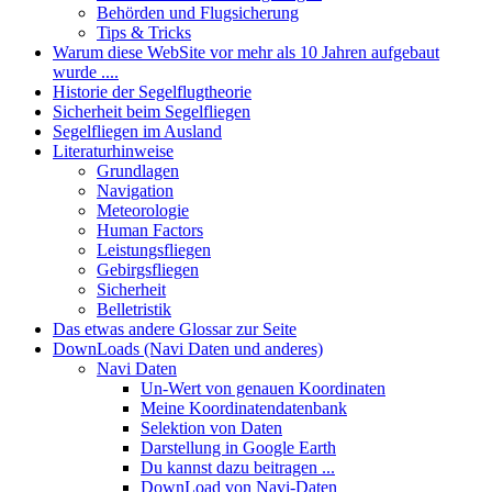
Behörden und Flugsicherung
Tips & Tricks
Warum diese WebSite vor mehr als 10 Jahren aufgebaut
wurde ....
Historie der Segelflugtheorie
Sicherheit beim Segelfliegen
Segelfliegen im Ausland
Literaturhinweise
Grundlagen
Navigation
Meteorologie
Human Factors
Leistungsfliegen
Gebirgsfliegen
Sicherheit
Belletristik
Das etwas andere Glossar zur Seite
DownLoads (Navi Daten und anderes)
Navi Daten
Un-Wert von genauen Koordinaten
Meine Koordinatendatenbank
Selektion von Daten
Darstellung in Google Earth
Du kannst dazu beitragen ...
DownLoad von Navi-Daten