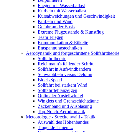
Delphinieren
Fliegen mit Wasserballast
Kurbeln mit Wasserballast
Kursabweichungen und Geschwindigkeit
Kurbeln und Wind
Gefahr an der Basis
Extreme Flugzustände & Kunstflug
Team-Fliegen
Kommunikation & Etikette
Entspannungstechniken
Aerodynamik und fortgeschrittene Sollfahrttheorie
Sollfahrttheorie
Reichmann's fehlender Schritt
Sollfahrt in Aufwindbändern
Schwabbbeln versus Delphin
Block-Speed
Sollfahrt bei starkem Wind
Sollfahrtfehlanzeigen
Optimaler Anstellwinkel
Winglets und Grenzschichtzäune
Zackenband und Ausblasung
Top-Notch-Aerodramatik
Meteorologie - Streckenwahl - Taktik
Auswahl des Höhenbandes
Tragende Linien ...