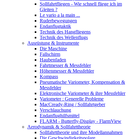
Sollfahrtfliegen - Wie schnell fliege ich im
Gleiten ?
Le vario a la main ...
Ruderbewegungen
Endanflugtaktik
Technik des Hangfliegens
Technik des Wellenflugs
Ausrüstung & Instrumente
Die Maschine
Fallschirm
Haubenfaden
Fahrtmesser & Messfehler
Höhenmesser & Messfehler
Kompass
Pneumatische Variometer, Kompensation &
Messfehler
Elektronische Variometer & ihre Messfehler
Variometer : Generelle Probleme
MacCready-Ring / Sollfahrtgeber
Verschlauchung
Endanflughilfsmittel
FLARM - Butterfly-Display - FlarmView
Aerodynamik & Sollfahrttheorie
Sollfahrttheorie und ihre Modellannahmen
Die Geschwindigkeitspolare