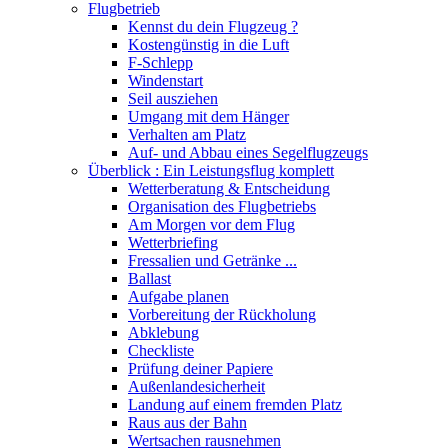
Flugbetrieb
Kennst du dein Flugzeug ?
Kostengünstig in die Luft
F-Schlepp
Windenstart
Seil ausziehen
Umgang mit dem Hänger
Verhalten am Platz
Auf- und Abbau eines Segelflugzeugs
Überblick : Ein Leistungsflug komplett
Wetterberatung & Entscheidung
Organisation des Flugbetriebs
Am Morgen vor dem Flug
Wetterbriefing
Fressalien und Getränke ...
Ballast
Aufgabe planen
Vorbereitung der Rückholung
Abklebung
Checkliste
Prüfung deiner Papiere
Außenlandesicherheit
Landung auf einem fremden Platz
Raus aus der Bahn
Wertsachen rausnehmen