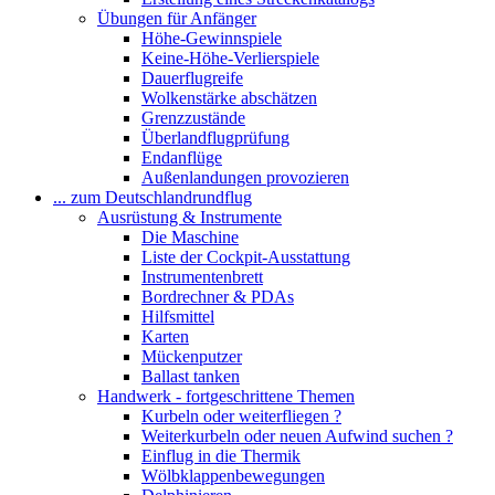
Übungen für Anfänger
Höhe-Gewinnspiele
Keine-Höhe-Verlierspiele
Dauerflugreife
Wolkenstärke abschätzen
Grenzzustände
Überlandflugprüfung
Endanflüge
Außenlandungen provozieren
... zum Deutschlandrundflug
Ausrüstung & Instrumente
Die Maschine
Liste der Cockpit-Ausstattung
Instrumentenbrett
Bordrechner & PDAs
Hilfsmittel
Karten
Mückenputzer
Ballast tanken
Handwerk - fortgeschrittene Themen
Kurbeln oder weiterfliegen ?
Weiterkurbeln oder neuen Aufwind suchen ?
Einflug in die Thermik
Wölbklappenbewegungen