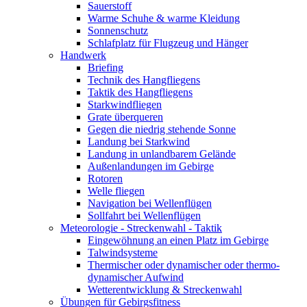
Sauerstoff
Warme Schuhe & warme Kleidung
Sonnenschutz
Schlafplatz für Flugzeug und Hänger
Handwerk
Briefing
Technik des Hangfliegens
Taktik des Hangfliegens
Starkwindfliegen
Grate überqueren
Gegen die niedrig stehende Sonne
Landung bei Starkwind
Landung in unlandbarem Gelände
Außenlandungen im Gebirge
Rotoren
Welle fliegen
Navigation bei Wellenflügen
Sollfahrt bei Wellenflügen
Meteorologie - Streckenwahl - Taktik
Eingewöhnung an einen Platz im Gebirge
Talwindsysteme
Thermischer oder dynamischer oder thermo-
dynamischer Aufwind
Wetterentwicklung & Streckenwahl
Übungen für Gebirgsfitness