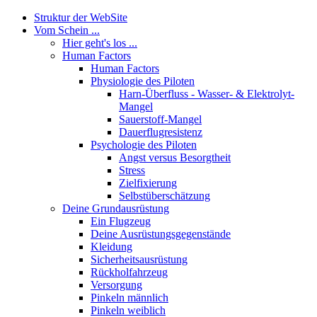
Struktur der WebSite
Vom Schein ...
Hier geht's los ...
Human Factors
Human Factors
Physiologie des Piloten
Harn-Überfluss - Wasser- & Elektrolyt-
Mangel
Sauerstoff-Mangel
Dauerflugresistenz
Psychologie des Piloten
Angst versus Besorgtheit
Stress
Zielfixierung
Selbstüberschätzung
Deine Grundausrüstung
Ein Flugzeug
Deine Ausrüstungsgegenstände
Kleidung
Sicherheitsausrüstung
Rückholfahrzeug
Versorgung
Pinkeln männlich
Pinkeln weiblich