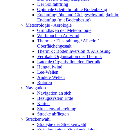
Der Sollfahrtring
Optimale Gleitfahrt ohne Bodenbezug
Endanflughöhe und Gleitgeschwindigkeit im
Endanflug (mit Bodenbezug)
Meteorologie - Aerologie
Grundlagen der Meteorologie
Wir brauchen Aufwind
Thermik : Einstrahlung / Albedo /
Oberflächengestalt
Thermik : Bodeninversion & Auslösung
Vertikale Organisation der Thermik
Laterale Organisation der Thermik
Hangaufwind
Lee-Wellen
Andere Wellen
Rotoren
Navigation
Navigation an sich
Bezugssystem Erde
Karten
Streckenvorbereitung
Strecke abfliegen
Streckenwahl
Strategie der Streckenwahl
Erstellung eines Streckenkatalogs