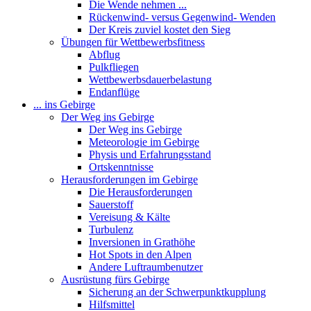
Die Wende nehmen ...
Rückenwind- versus Gegenwind- Wenden
Der Kreis zuviel kostet den Sieg
Übungen für Wettbewerbsfitness
Abflug
Pulkfliegen
Wettbewerbsdauerbelastung
Endanflüge
... ins Gebirge
Der Weg ins Gebirge
Der Weg ins Gebirge
Meteorologie im Gebirge
Physis und Erfahrungsstand
Ortskenntnisse
Herausforderungen im Gebirge
Die Herausforderungen
Sauerstoff
Vereisung & Kälte
Turbulenz
Inversionen in Grathöhe
Hot Spots in den Alpen
Andere Luftraumbenutzer
Ausrüstung fürs Gebirge
Sicherung an der Schwerpunktkupplung
Hilfsmittel