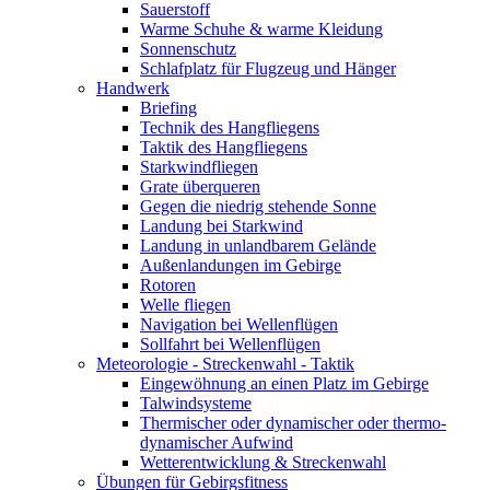
Sauerstoff
Warme Schuhe & warme Kleidung
Sonnenschutz
Schlafplatz für Flugzeug und Hänger
Handwerk
Briefing
Technik des Hangfliegens
Taktik des Hangfliegens
Starkwindfliegen
Grate überqueren
Gegen die niedrig stehende Sonne
Landung bei Starkwind
Landung in unlandbarem Gelände
Außenlandungen im Gebirge
Rotoren
Welle fliegen
Navigation bei Wellenflügen
Sollfahrt bei Wellenflügen
Meteorologie - Streckenwahl - Taktik
Eingewöhnung an einen Platz im Gebirge
Talwindsysteme
Thermischer oder dynamischer oder thermo-
dynamischer Aufwind
Wetterentwicklung & Streckenwahl
Übungen für Gebirgsfitness