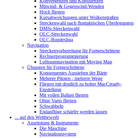
Konvergenzen und Konfluenzen
Mitwind- & Gegenwind-Wenden
Hoch fliegen
Kursabweichungen unter Wolkenstraßen
Streckenwahl nach flugtaktischen Überlegungen
DMSt-Streckenwahl
OLC-Streckenwahl
OLC-Bundesliga
Navigation
Streckenvorbereitung für Fortgeschrittene
Rechnerprogrammierung
Luftraumnavigation mit Moving Map
Übungen für Fortgeschrittene
Konsequentes Aussieben der Bärte
Mehrere Piloten - mehrere Wege
Fliegen mit deutlich zu hoher MacCready-
Einstellung
Mit vollen Ballast fliegen
Ohne Vario fliegen
Schwabbeln
Endanflüge schärfer werden lassen
... auf den Wettbewerb
Ausrüstung & Instrumente
Die Maschine
Navigationssystem