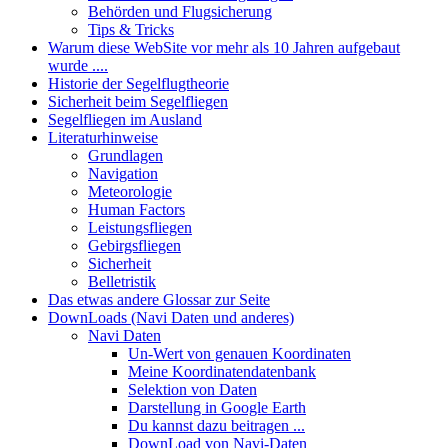
Behörden und Flugsicherung
Tips & Tricks
Warum diese WebSite vor mehr als 10 Jahren aufgebaut
wurde ....
Historie der Segelflugtheorie
Sicherheit beim Segelfliegen
Segelfliegen im Ausland
Literaturhinweise
Grundlagen
Navigation
Meteorologie
Human Factors
Leistungsfliegen
Gebirgsfliegen
Sicherheit
Belletristik
Das etwas andere Glossar zur Seite
DownLoads (Navi Daten und anderes)
Navi Daten
Un-Wert von genauen Koordinaten
Meine Koordinatendatenbank
Selektion von Daten
Darstellung in Google Earth
Du kannst dazu beitragen ...
DownLoad von Navi-Daten