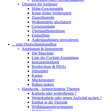
Übungen für Anfänger
Höhe-Gewinnspiele
Keine-Höhe-Verlierspiele
Dauerflugreife
Wolkenstärke abschätzen
Grenzzustände
Überlandflugprüfung
Endanflüge
Außenlandungen provozieren
... zum Deutschlandrundflug
Ausrüstung & Instrumente
Die Maschine
Liste der Cockpit-Ausstattung
Instrumentenbrett
Bordrechner & PDAs
Hilfsmittel
Karten
Mückenputzer
Ballast tanken
Handwerk - fortgeschrittene Themen
Kurbeln oder weiterfliegen ?
Weiterkurbeln oder neuen Aufwind suchen ?
Einflug in die Thermik
Wölbklappenbewegungen