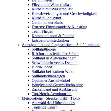
Delphinieren
Fliegen mit Wasserballast
Kurbeln mit Wasserballast
Kursabweichungen und Geschwindigkeit
Kurbeln und Wind
Gefahr an der Basis
Extreme Flugzustände & Kunstflug
Team-Fliegen
Kommunikation & Etikette
Entspannungstechniken
Aerodynamik und fortgeschrittene Sollfahrttheorie
Sollfahrttheorie
Reichmann's fehlender Schritt
Sollfahrt in Aufwindbändern
Schwabbbeln versus Delphin
Block-Speed
Sollfahrt bei starkem Wind
Sollfahrtfehlanzeigen
Optimaler Anstellwinkel
Winglets und Grenzschichtzäune
Zackenband und Ausblasung
Top-Notch-Aerodramatik
Meteorologie - Streckenwahl - Taktik
Auswahl des Höhenbandes
Tragende Linien ...