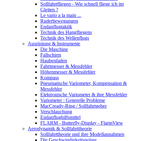
Sollfahrtfliegen - Wie schnell fliege ich im
Gleiten ?
Le vario a la main ...
Ruderbewegungen
Endanflugtaktik
Technik des Hangfliegens
Technik des Wellenflugs
Ausrüstung & Instrumente
Die Maschine
Fallschirm
Haubenfaden
Fahrtmesser & Messfehler
Höhenmesser & Messfehler
Kompass
Pneumatische Variometer, Kompensation &
Messfehler
Elektronische Variometer & ihre Messfehler
Variometer : Generelle Probleme
MacCready-Ring / Sollfahrtgeber
Verschlauchung
Endanflughilfsmittel
FLARM - Butterfly-Display - FlarmView
Aerodynamik & Sollfahrttheorie
Sollfahrttheorie und ihre Modellannahmen
Die Geschwindigkeitspolare