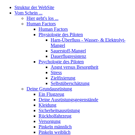
Struktur der WebSite
Vom Schein ...
Hier geht's los ...
Human Factors
Human Factors
Physiologie des Piloten
Harn-Überfluss - Wasser- & Elektrolyt-
Mangel
Sauerstoff-Mangel
Dauerflugresistenz
Psychologie des Piloten
Angst versus Besorgtheit
Stress
Zielfixierung
Selbstüberschätzung
Deine Grundausrüstung
Ein Flugzeug
Deine Ausrüstungsgegenstände
Kleidung
Sicherheitsausrüstung
Rückholfahrzeug
Versorgung
Pinkeln männlich
Pinkeln weiblich