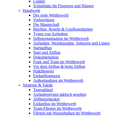
Logger
Schlafplatz für Flugzeug und Hänger
Handwerk
Der erste Wettbewerb
Vorbereitung
Die Mannschaft
Briefing, Regeln & Gepflogenheiten
Typen von Aufgaben
Selbstorganisation im Wettbewerb
Aufgaben, Wendepunkte, Sektoren und Linien
Startaufbau
Start und Abflug
Dokumentation
Funk und Team im Wettbewerb
Vor dem Abflug & beim Abflug
Pulkfliegerei
Endanflugpraxis
Außenlandung im Wettbewerb
Strategie & Taktik
Tagesablauf
Aufgabentypen taktisch gesehen
Abflugzeitpoker
Endanflug im Wettbewerb
Team-Fliegen im Wettbewerb
Fliegen mit Wasserballast im Wettbewerb