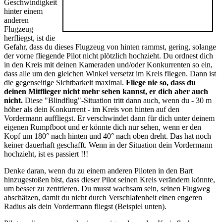
Geschwindigkeit
hinter einem
anderen
Flugzeug
herfliegst, ist die
Gefahr, dass du dieses Flugzeug von hinten rammst, gering, solange
der vorne fliegende Pilot nicht plötzlich hochzieht. Du ordnest dich
in den Kreis mit deinen Kameraden und/oder Konkurrenten so ein,
dass alle um den gleichen Winkel versetzt im Kreis fliegen. Dann ist
die gegenseitige Sichtbarkeit maximal.
Fliege nie so, dass du
deinen Mitflieger nicht mehr sehen kannst, er dich aber auch
nicht.
Diese "Blindflug"-Situation tritt dann auch, wenn du - 30 m
höher als dein Konkurrent - im Kreis von hinten auf den
Vordermann auffliegst. Er verschwindet dann für dich unter deinem
eigenen Rumpfboot und er könnte dich nur sehen, wenn er den
Kopf um 180° nach hinten und 40° nach oben dreht. Das hat noch
keiner dauerhaft geschafft. Wenn in der Situation dein Vordermann
hochzieht, ist es passiert !!!
Denke daran, wenn du zu einem anderen Piloten in den Bart
hinzugestoßen bist, dass dieser Pilot seinen Kreis verändern könnte,
um besser zu zentrieren. Du musst wachsam sein, seinen Flugweg
abschätzen, damit du nicht durch Verschlafenheit einen engeren
Radius als dein Vordermann fliegst (Beispiel unten).