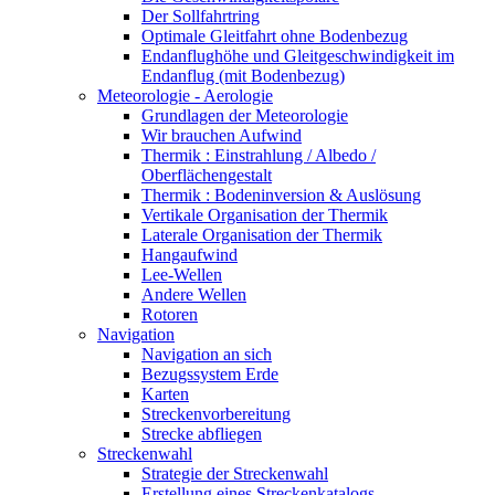
Der Sollfahrtring
Optimale Gleitfahrt ohne Bodenbezug
Endanflughöhe und Gleitgeschwindigkeit im
Endanflug (mit Bodenbezug)
Meteorologie - Aerologie
Grundlagen der Meteorologie
Wir brauchen Aufwind
Thermik : Einstrahlung / Albedo /
Oberflächengestalt
Thermik : Bodeninversion & Auslösung
Vertikale Organisation der Thermik
Laterale Organisation der Thermik
Hangaufwind
Lee-Wellen
Andere Wellen
Rotoren
Navigation
Navigation an sich
Bezugssystem Erde
Karten
Streckenvorbereitung
Strecke abfliegen
Streckenwahl
Strategie der Streckenwahl
Erstellung eines Streckenkatalogs