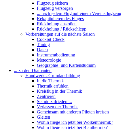
Flugzeug sichern
Flugzeug versorgen
... nach jedem Flug auf einem Vereinsflugzeug
Rekapitulieren des Fluges
Rückholung anstoßen
Rückholung / Rückschlepp
Vorbereitungen auf die nächste Saison
Cockpit-Check
Tuning
Daten
Instrumentbedienung
Meteorologie
Geographie- und Kartenstudium
... zu den Diamanten
Handwerk - Grundausbildung
In die Thermik
Thermik erfühlen
Kreisflug in der Thermik
Zentrieren
Sei nie zufrieden ...
Verlassen der Thermik
Gemeinsam mit anderen Piloten kreisen
Gleiten
Wohin fliege ich jetzt bei Wolkenthermik?
Wohin fliege ich jetzt bei Blauthermik?