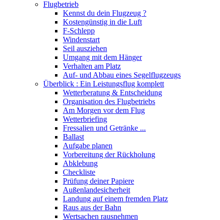
Flugbetrieb
Kennst du dein Flugzeug ?
Kostengünstig in die Luft
F-Schlepp
Windenstart
Seil ausziehen
Umgang mit dem Hänger
Verhalten am Platz
Auf- und Abbau eines Segelflugzeugs
Überblick : Ein Leistungsflug komplett
Wetterberatung & Entscheidung
Organisation des Flugbetriebs
Am Morgen vor dem Flug
Wetterbriefing
Fressalien und Getränke ...
Ballast
Aufgabe planen
Vorbereitung der Rückholung
Abklebung
Checkliste
Prüfung deiner Papiere
Außenlandesicherheit
Landung auf einem fremden Platz
Raus aus der Bahn
Wertsachen rausnehmen