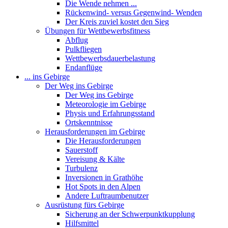
Die Wende nehmen ...
Rückenwind- versus Gegenwind- Wenden
Der Kreis zuviel kostet den Sieg
Übungen für Wettbewerbsfitness
Abflug
Pulkfliegen
Wettbewerbsdauerbelastung
Endanflüge
... ins Gebirge
Der Weg ins Gebirge
Der Weg ins Gebirge
Meteorologie im Gebirge
Physis und Erfahrungsstand
Ortskenntnisse
Herausforderungen im Gebirge
Die Herausforderungen
Sauerstoff
Vereisung & Kälte
Turbulenz
Inversionen in Grathöhe
Hot Spots in den Alpen
Andere Luftraumbenutzer
Ausrüstung fürs Gebirge
Sicherung an der Schwerpunktkupplung
Hilfsmittel