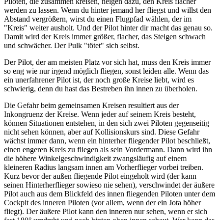
Piloten, die zusammen kreisen, neigen dazu, den Kreis flacher
werden zu lassen. Wenn du hinter jemand her fliegst und willst den
Abstand vergrößern, wirst du einen Flugpfad wählen, der im
"Kreis" weiter ausholt. Und der Pilot hinter dir macht das genau so.
Damit wird der Kreis immer größer, flacher, das Steigen schwach
und schwächer. Der Pulk "tötet" sich selbst.
Der Pilot, der am meisten Platz vor sich hat, muss den Kreis immer
so eng wie nur irgend möglich fliegen, sonst leiden alle. Wenn das
ein unerfahrener Pilot ist, der noch große Kreise liebt, wird es
schwierig, denn du hast das Bestreben ihn innen zu überholen.
Die Gefahr beim gemeinsamen Kreisen resultiert aus der
Inkongruenz der Kreise. Wenn jeder auf seinem Kreis besteht,
können Situationen entstehen, in den sich zwei Piloten gegenseitig
nicht sehen können, aber auf Kollisionskurs sind. Diese Gefahr
wächst immer dann, wenn ein hinterher fliegender Pilot beschließt,
einen engeren Kreis zu fliegen als sein Vordermann. Dann wird ihn
die höhere Winkelgeschwindigkeit zwangsläufig auf einem
kleineren Radius langsam innen am Vorherflieger vorbei treiben.
Kurz bevor der außen fliegende Pilot eingeholt wird (der kann
seinen Hinterherflieger sowieso nie sehen), verschwindet der äußere
Pilot auch aus dem Blickfeld des innen fliegenden Piloten unter dem
Cockpit des inneren Piloten (vor allem, wenn der ein Jota höher
fliegt). Der äußere Pilot kann den inneren nur sehen, wenn er sich