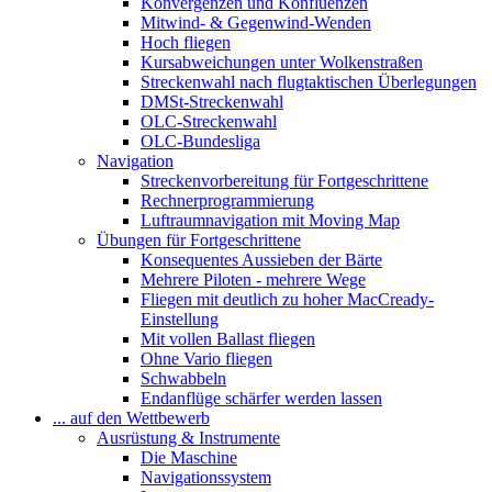
Konvergenzen und Konfluenzen
Mitwind- & Gegenwind-Wenden
Hoch fliegen
Kursabweichungen unter Wolkenstraßen
Streckenwahl nach flugtaktischen Überlegungen
DMSt-Streckenwahl
OLC-Streckenwahl
OLC-Bundesliga
Navigation
Streckenvorbereitung für Fortgeschrittene
Rechnerprogrammierung
Luftraumnavigation mit Moving Map
Übungen für Fortgeschrittene
Konsequentes Aussieben der Bärte
Mehrere Piloten - mehrere Wege
Fliegen mit deutlich zu hoher MacCready-
Einstellung
Mit vollen Ballast fliegen
Ohne Vario fliegen
Schwabbeln
Endanflüge schärfer werden lassen
... auf den Wettbewerb
Ausrüstung & Instrumente
Die Maschine
Navigationssystem