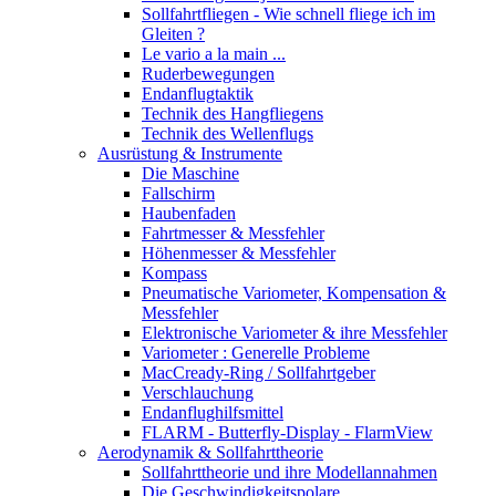
Sollfahrtfliegen - Wie schnell fliege ich im
Gleiten ?
Le vario a la main ...
Ruderbewegungen
Endanflugtaktik
Technik des Hangfliegens
Technik des Wellenflugs
Ausrüstung & Instrumente
Die Maschine
Fallschirm
Haubenfaden
Fahrtmesser & Messfehler
Höhenmesser & Messfehler
Kompass
Pneumatische Variometer, Kompensation &
Messfehler
Elektronische Variometer & ihre Messfehler
Variometer : Generelle Probleme
MacCready-Ring / Sollfahrtgeber
Verschlauchung
Endanflughilfsmittel
FLARM - Butterfly-Display - FlarmView
Aerodynamik & Sollfahrttheorie
Sollfahrttheorie und ihre Modellannahmen
Die Geschwindigkeitspolare