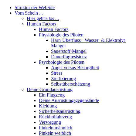
Struktur der WebSite
Vom Schein ...
Hier geht's los ...
Human Factors
Human Factors
Physiologie des Piloten
Harn-Überfluss - Wasser- & Elektrolyt-
Mangel
Sauerstoff-Mangel
Dauerflugresistenz
Psychologie des Piloten
Angst versus Besorgtheit
Stress
Zielfixierung
Selbstüberschätzung
Deine Grundausrüstung
Ein Flugzeug
Deine Ausrüstungsgegenstände
Kleidung
Sicherheitsausrüstung
Rückholfahrzeug
Versorgung
Pinkeln männlich
Pinkeln weiblich