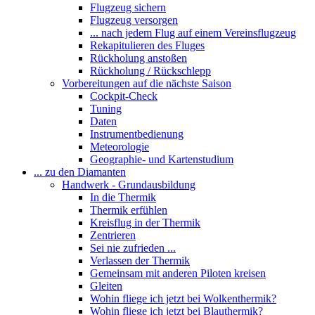
Flugzeug sichern
Flugzeug versorgen
... nach jedem Flug auf einem Vereinsflugzeug
Rekapitulieren des Fluges
Rückholung anstoßen
Rückholung / Rückschlepp
Vorbereitungen auf die nächste Saison
Cockpit-Check
Tuning
Daten
Instrumentbedienung
Meteorologie
Geographie- und Kartenstudium
... zu den Diamanten
Handwerk - Grundausbildung
In die Thermik
Thermik erfühlen
Kreisflug in der Thermik
Zentrieren
Sei nie zufrieden ...
Verlassen der Thermik
Gemeinsam mit anderen Piloten kreisen
Gleiten
Wohin fliege ich jetzt bei Wolkenthermik?
Wohin fliege ich jetzt bei Blauthermik?