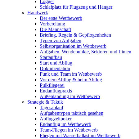
Logger
Schlafplatz für Flugzeug und Hänger
Handwerk
Der erste Wettbewerb
Vorbereitung
Die Mannschaft
Briefing, Regeln & Gepflogenheiten
Typen von Aufgaben
Selbstorganisation im Wettbewerb
Aufgaben, Wendepunkte, Sektoren und Linien
Startaufbau
Start und Abflug
Dokumentation
Funk und Team im Wettbewerb
Vor dem Abflug & beim Abflug
Pulkfliegerei
Endanflugpraxis
Außenlandung im Wettbewerb
Strategie & Taktik
Tagesablauf
Aufgabentypen taktisch gesehen
Abflugzeitpoker
Endanflug im Wettbewerb
Team-Fliegen im Wettbewerb
Fliegen mit Wasserballast im Wettbewerb