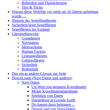
Behörden und Flugsicherung
Tips & Tricks
Warum diese WebSite vor mehr als 10 Jahren aufgebaut
wurde ....
Historie der Segelflugtheorie
Sicherheit beim Segelfliegen
Segelfliegen im Ausland
Literaturhinweise
Grundlagen
Navigation
Meteorologie
Human Factors
Leistungsfliegen
Gebirgsfliegen
Sicherheit
Belletristik
Das etwas andere Glossar zur Seite
DownLoads (Navi Daten und anderes)
Navi Daten
Un-Wert von genauen Koordinaten
Meine Koordinatendatenbank
Selektion von Daten
Darstellung in Google Earth
Du kannst dazu beitragen ...
DownLoad von Navi-Daten