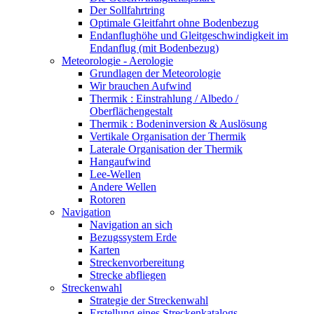
Der Sollfahrtring
Optimale Gleitfahrt ohne Bodenbezug
Endanflughöhe und Gleitgeschwindigkeit im
Endanflug (mit Bodenbezug)
Meteorologie - Aerologie
Grundlagen der Meteorologie
Wir brauchen Aufwind
Thermik : Einstrahlung / Albedo /
Oberflächengestalt
Thermik : Bodeninversion & Auslösung
Vertikale Organisation der Thermik
Laterale Organisation der Thermik
Hangaufwind
Lee-Wellen
Andere Wellen
Rotoren
Navigation
Navigation an sich
Bezugssystem Erde
Karten
Streckenvorbereitung
Strecke abfliegen
Streckenwahl
Strategie der Streckenwahl
Erstellung eines Streckenkatalogs