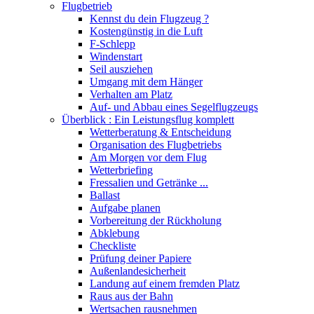
Flugbetrieb
Kennst du dein Flugzeug ?
Kostengünstig in die Luft
F-Schlepp
Windenstart
Seil ausziehen
Umgang mit dem Hänger
Verhalten am Platz
Auf- und Abbau eines Segelflugzeugs
Überblick : Ein Leistungsflug komplett
Wetterberatung & Entscheidung
Organisation des Flugbetriebs
Am Morgen vor dem Flug
Wetterbriefing
Fressalien und Getränke ...
Ballast
Aufgabe planen
Vorbereitung der Rückholung
Abklebung
Checkliste
Prüfung deiner Papiere
Außenlandesicherheit
Landung auf einem fremden Platz
Raus aus der Bahn
Wertsachen rausnehmen