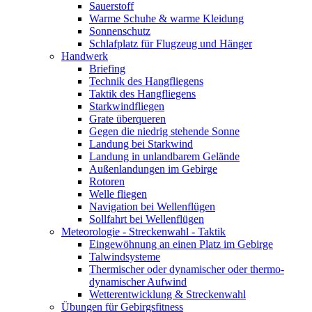
Sauerstoff
Warme Schuhe & warme Kleidung
Sonnenschutz
Schlafplatz für Flugzeug und Hänger
Handwerk
Briefing
Technik des Hangfliegens
Taktik des Hangfliegens
Starkwindfliegen
Grate überqueren
Gegen die niedrig stehende Sonne
Landung bei Starkwind
Landung in unlandbarem Gelände
Außenlandungen im Gebirge
Rotoren
Welle fliegen
Navigation bei Wellenflügen
Sollfahrt bei Wellenflügen
Meteorologie - Streckenwahl - Taktik
Eingewöhnung an einen Platz im Gebirge
Talwindsysteme
Thermischer oder dynamischer oder thermo-
dynamischer Aufwind
Wetterentwicklung & Streckenwahl
Übungen für Gebirgsfitness