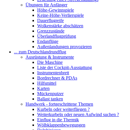
Übungen für Anfänger
Höhe-Gewinnspiele
Keine-Höhe-Verlierspiele
Dauerflugreife
Wolkenstärke abschätzen
Grenzzustände
Überlandflugprüfung
Endanflüge
Außenlandungen provozieren
... zum Deutschlandrundflug
Ausrüstung & Instrumente
Die Maschine
Liste der Cockpit-Ausstattung
Instrumentenbrett
Bordrechner & PDAs
Hilfsmittel
Karten
Mückenputzer
Ballast tanken
Handwerk - fortgeschrittene Themen
Kurbeln oder weiterfliegen ?
Weiterkurbeln oder neuen Aufwind suchen ?
Einflug in die Thermik
Wölbklappenbewegungen