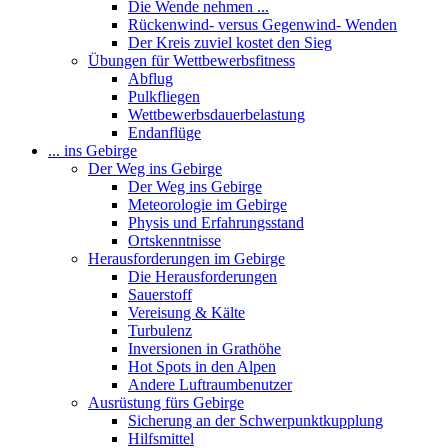
Die Wende nehmen ...
Rückenwind- versus Gegenwind- Wenden
Der Kreis zuviel kostet den Sieg
Übungen für Wettbewerbsfitness
Abflug
Pulkfliegen
Wettbewerbsdauerbelastung
Endanflüge
... ins Gebirge
Der Weg ins Gebirge
Der Weg ins Gebirge
Meteorologie im Gebirge
Physis und Erfahrungsstand
Ortskenntnisse
Herausforderungen im Gebirge
Die Herausforderungen
Sauerstoff
Vereisung & Kälte
Turbulenz
Inversionen in Grathöhe
Hot Spots in den Alpen
Andere Luftraumbenutzer
Ausrüstung fürs Gebirge
Sicherung an der Schwerpunktkupplung
Hilfsmittel