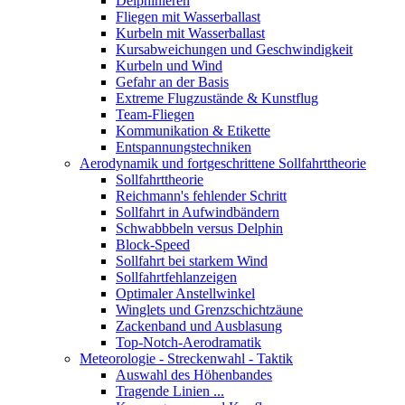
Delphinieren
Fliegen mit Wasserballast
Kurbeln mit Wasserballast
Kursabweichungen und Geschwindigkeit
Kurbeln und Wind
Gefahr an der Basis
Extreme Flugzustände & Kunstflug
Team-Fliegen
Kommunikation & Etikette
Entspannungstechniken
Aerodynamik und fortgeschrittene Sollfahrttheorie
Sollfahrttheorie
Reichmann's fehlender Schritt
Sollfahrt in Aufwindbändern
Schwabbbeln versus Delphin
Block-Speed
Sollfahrt bei starkem Wind
Sollfahrtfehlanzeigen
Optimaler Anstellwinkel
Winglets und Grenzschichtzäune
Zackenband und Ausblasung
Top-Notch-Aerodramatik
Meteorologie - Streckenwahl - Taktik
Auswahl des Höhenbandes
Tragende Linien ...