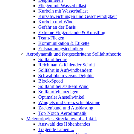
Delphinieren
Fliegen mit Wasserballast
Kurbeln mit Wasserballast
Kursabweichungen und Geschwindigkeit
Kurbeln und Wind
Gefahr an der Basis
Extreme Flugzustände & Kunstflug
Team-Fliegen
Kommunikation & Etikette
Entspannungstechniken
Aerodynamik und fortgeschrittene Sollfahrttheorie
Sollfahrttheorie
Reichmann's fehlender Schritt
Sollfahrt in Aufwindbändern
Schwabbbeln versus Delphin
Block-Speed
Sollfahrt bei starkem Wind
Sollfahrtfehlanzeigen
Optimaler Anstellwinkel
Winglets und Grenzschichtzäune
Zackenband und Ausblasung
Top-Notch-Aerodramatik
Meteorologie - Streckenwahl - Taktik
Auswahl des Höhenbandes
Tragende Linien ...