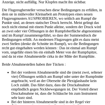
Anzeige, nicht auffällig. Nur Klopfen macht ihn sichtbar.
Die Flugzeughersteller versuchen diese Bedingungen zu erfüllen, in
dem sie in mühevoller Kleinarbeit am Prototypen eines neuen
Flugzeugmusters AUSPROBIEREN, wo seitlich am Rumpf die
Punkte sind, an denen statischer Druck herrscht. Meist gelingt das
noch nicht einmal mit einem Punkt alleine, sondern der Druck wird
an zwei oder vier Öffnungen in der Rumpfoberfläche abgenommen
und im Rumpf zusammengeführt, so dass der Summendruck die
Bedingungen erfüllt. An modernen Flugzeugen gibt es dazu meist
zwei Stellen (denke dir Schnitte im Rumpf), wo die Bedingungen
recht gut eingehalten werden können : Das ist einmal am Rumpf
vorn, ungefähr einen bis ein einhalb Meter von der Rumpfspitze,
und da ist eine Abnahmestelle cirka in der Mitte der Rumpftüte.
Beide Abnahmestellen haben ihre Tücken :
Bei der vorderen Abnahmestelle sind die (meist zwei, seltener
vier) Öffnungen seitlich am Rumpf oder unter der Rumpfmitte
angebracht, weil an der Oberseite die Plexiglashaube kein
Loch zuläßt. Das führt dazu, dass die Druckabnahme
empfindlich gegen Nickbewegungen ist. Der Vorteil dieser
Druckabnahme ist, dass die Schläuche bis zum Instrument
sehr kurz sind.
Bei der hinteren Abnahmestelle sind in der Regel vier