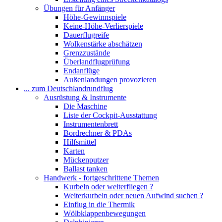
Übungen für Anfänger
Höhe-Gewinnspiele
Keine-Höhe-Verlierspiele
Dauerflugreife
Wolkenstärke abschätzen
Grenzzustände
Überlandflugprüfung
Endanflüge
Außenlandungen provozieren
... zum Deutschlandrundflug
Ausrüstung & Instrumente
Die Maschine
Liste der Cockpit-Ausstattung
Instrumentenbrett
Bordrechner & PDAs
Hilfsmittel
Karten
Mückenputzer
Ballast tanken
Handwerk - fortgeschrittene Themen
Kurbeln oder weiterfliegen ?
Weiterkurbeln oder neuen Aufwind suchen ?
Einflug in die Thermik
Wölbklappenbewegungen