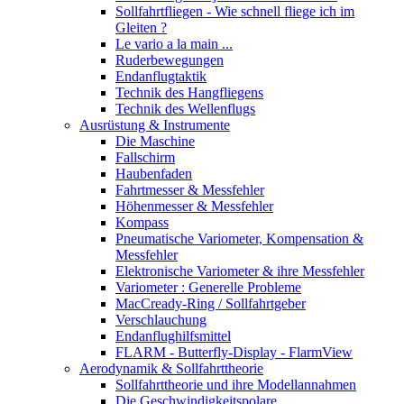
Sollfahrtfliegen - Wie schnell fliege ich im
Gleiten ?
Le vario a la main ...
Ruderbewegungen
Endanflugtaktik
Technik des Hangfliegens
Technik des Wellenflugs
Ausrüstung & Instrumente
Die Maschine
Fallschirm
Haubenfaden
Fahrtmesser & Messfehler
Höhenmesser & Messfehler
Kompass
Pneumatische Variometer, Kompensation &
Messfehler
Elektronische Variometer & ihre Messfehler
Variometer : Generelle Probleme
MacCready-Ring / Sollfahrtgeber
Verschlauchung
Endanflughilfsmittel
FLARM - Butterfly-Display - FlarmView
Aerodynamik & Sollfahrttheorie
Sollfahrttheorie und ihre Modellannahmen
Die Geschwindigkeitspolare