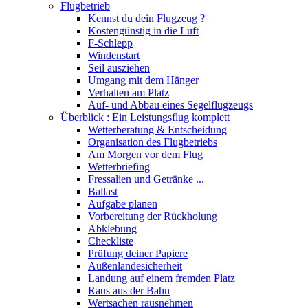
Flugbetrieb
Kennst du dein Flugzeug ?
Kostengünstig in die Luft
F-Schlepp
Windenstart
Seil ausziehen
Umgang mit dem Hänger
Verhalten am Platz
Auf- und Abbau eines Segelflugzeugs
Überblick : Ein Leistungsflug komplett
Wetterberatung & Entscheidung
Organisation des Flugbetriebs
Am Morgen vor dem Flug
Wetterbriefing
Fressalien und Getränke ...
Ballast
Aufgabe planen
Vorbereitung der Rückholung
Abklebung
Checkliste
Prüfung deiner Papiere
Außenlandesicherheit
Landung auf einem fremden Platz
Raus aus der Bahn
Wertsachen rausnehmen