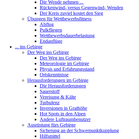
Die Wende nehmen ...
Rückenwind- versus Gegenwind- Wenden
Der Kreis zuviel kostet den Sieg
Übungen für Wettbewerbsfitness
Abflug
Pulkfliegen
Wettbewerbsdauerbelastung
Endanflüge
... ins Gebirge
Der Weg ins Gebirge
Der Weg ins Gebirge
Meteorologie im Gebirge
Physis und Erfahrungsstand
Ortskenntnisse
Herausforderungen im Gebirge
Die Herausforderungen
Sauerstoff
Vereisung & Kälte
Turbulenz
Inversionen in Grathöhe
Hot Spots in den Alpen
Andere Luftraumbenutzer
Ausrüstung fürs Gebirge
Sicherung an der Schwerpunktkupplung
Hilfsmittel