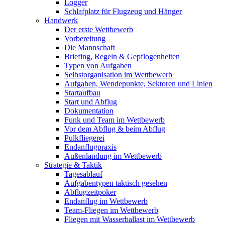
Logger
Schlafplatz für Flugzeug und Hänger
Handwerk
Der erste Wettbewerb
Vorbereitung
Die Mannschaft
Briefing, Regeln & Gepflogenheiten
Typen von Aufgaben
Selbstorganisation im Wettbewerb
Aufgaben, Wendepunkte, Sektoren und Linien
Startaufbau
Start und Abflug
Dokumentation
Funk und Team im Wettbewerb
Vor dem Abflug & beim Abflug
Pulkfliegerei
Endanflugpraxis
Außenlandung im Wettbewerb
Strategie & Taktik
Tagesablauf
Aufgabentypen taktisch gesehen
Abflugzeitpoker
Endanflug im Wettbewerb
Team-Fliegen im Wettbewerb
Fliegen mit Wasserballast im Wettbewerb