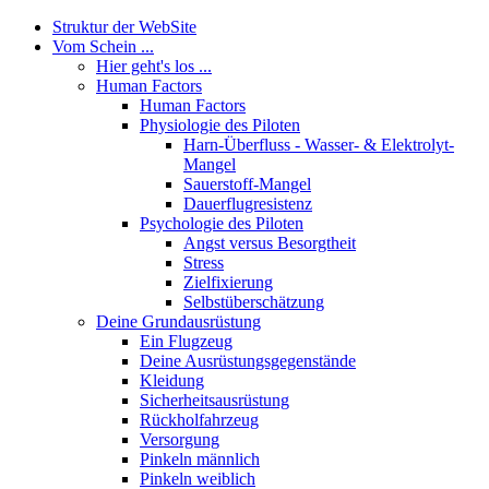
Struktur der WebSite
Vom Schein ...
Hier geht's los ...
Human Factors
Human Factors
Physiologie des Piloten
Harn-Überfluss - Wasser- & Elektrolyt-
Mangel
Sauerstoff-Mangel
Dauerflugresistenz
Psychologie des Piloten
Angst versus Besorgtheit
Stress
Zielfixierung
Selbstüberschätzung
Deine Grundausrüstung
Ein Flugzeug
Deine Ausrüstungsgegenstände
Kleidung
Sicherheitsausrüstung
Rückholfahrzeug
Versorgung
Pinkeln männlich
Pinkeln weiblich