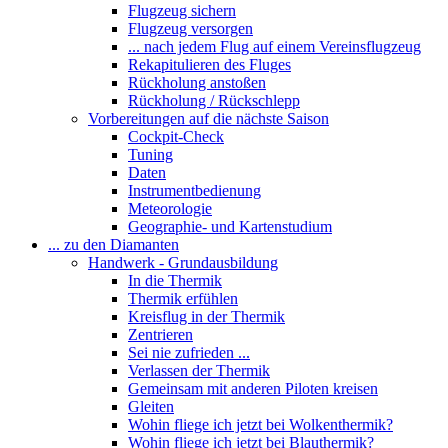
Flugzeug sichern
Flugzeug versorgen
... nach jedem Flug auf einem Vereinsflugzeug
Rekapitulieren des Fluges
Rückholung anstoßen
Rückholung / Rückschlepp
Vorbereitungen auf die nächste Saison
Cockpit-Check
Tuning
Daten
Instrumentbedienung
Meteorologie
Geographie- und Kartenstudium
... zu den Diamanten
Handwerk - Grundausbildung
In die Thermik
Thermik erfühlen
Kreisflug in der Thermik
Zentrieren
Sei nie zufrieden ...
Verlassen der Thermik
Gemeinsam mit anderen Piloten kreisen
Gleiten
Wohin fliege ich jetzt bei Wolkenthermik?
Wohin fliege ich jetzt bei Blauthermik?