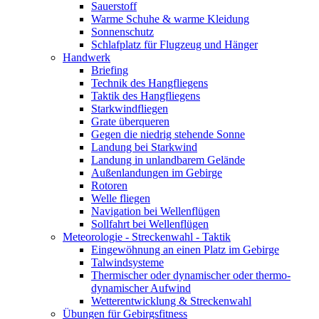
Sauerstoff
Warme Schuhe & warme Kleidung
Sonnenschutz
Schlafplatz für Flugzeug und Hänger
Handwerk
Briefing
Technik des Hangfliegens
Taktik des Hangfliegens
Starkwindfliegen
Grate überqueren
Gegen die niedrig stehende Sonne
Landung bei Starkwind
Landung in unlandbarem Gelände
Außenlandungen im Gebirge
Rotoren
Welle fliegen
Navigation bei Wellenflügen
Sollfahrt bei Wellenflügen
Meteorologie - Streckenwahl - Taktik
Eingewöhnung an einen Platz im Gebirge
Talwindsysteme
Thermischer oder dynamischer oder thermo-
dynamischer Aufwind
Wetterentwicklung & Streckenwahl
Übungen für Gebirgsfitness