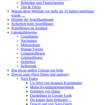
Behörden und Flugsicherung
Tips & Tricks
Warum diese WebSite vor mehr als 10 Jahren aufgebaut
wurde ....
Historie der Segelflugtheorie
Sicherheit beim Segelfliegen
Segelfliegen im Ausland
Literaturhinweise
Grundlagen
Navigation
Meteorologie
Human Factors
Leistungsfliegen
Gebirgsfliegen
Sicherheit
Belletristik
Das etwas andere Glossar zur Seite
DownLoads (Navi Daten und anderes)
Navi Daten
Un-Wert von genauen Koordinaten
Meine Koordinatendatenbank
Selektion von Daten
Darstellung in Google Earth
Du kannst dazu beitragen ...
DownLoad von Navi-Daten