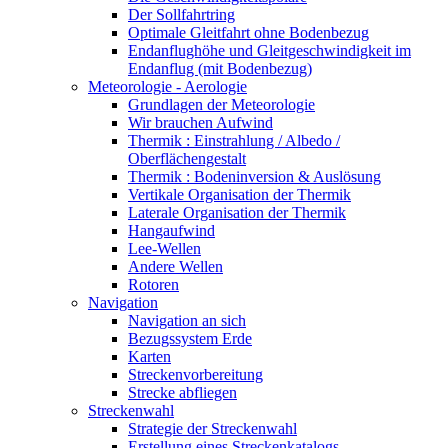
Der Sollfahrtring
Optimale Gleitfahrt ohne Bodenbezug
Endanflughöhe und Gleitgeschwindigkeit im
Endanflug (mit Bodenbezug)
Meteorologie - Aerologie
Grundlagen der Meteorologie
Wir brauchen Aufwind
Thermik : Einstrahlung / Albedo /
Oberflächengestalt
Thermik : Bodeninversion & Auslösung
Vertikale Organisation der Thermik
Laterale Organisation der Thermik
Hangaufwind
Lee-Wellen
Andere Wellen
Rotoren
Navigation
Navigation an sich
Bezugssystem Erde
Karten
Streckenvorbereitung
Strecke abfliegen
Streckenwahl
Strategie der Streckenwahl
Erstellung eines Streckenkatalogs