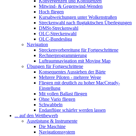
Konvergenzen und Konfluenzen
Mitwind- & Gegenwind-Wenden
Hoch fliegen
Kursabweichungen unter Wolkenstraßen
Streckenwahl nach flugtaktischen Überlegungen
DMSt-Streckenwahl
OLC-Streckenwahl
OLC-Bundesliga
Navigation
Streckenvorbereitung für Fortgeschrittene
Rechnerprogrammierung
Luftraumnavigation mit Moving Map
Übungen für Fortgeschrittene
Konsequentes Aussieben der Bärte
Mehrere Piloten - mehrere Wege
Fliegen mit deutlich zu hoher MacCready-
Einstellung
Mit vollen Ballast fliegen
Ohne Vario fliegen
Schwabbeln
Endanflüge schärfer werden lassen
... auf den Wettbewerb
Ausrüstung & Instrumente
Die Maschine
Navigationssystem