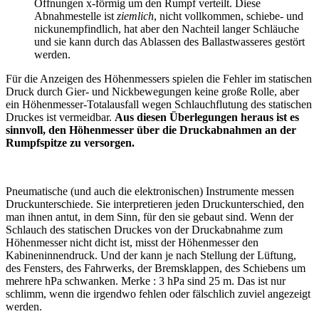
Öffnungen x-förmig um den Rumpf verteilt. Diese
Abnahmestelle ist
ziemlich
, nicht vollkommen, schiebe- und
nickunempfindlich, hat aber den Nachteil langer Schläuche
und sie kann durch das Ablassen des Ballastwasseres gestört
werden.
Für die Anzeigen des Höhenmessers spielen die Fehler im statischen
Druck durch Gier- und Nickbewegungen keine große Rolle, aber
ein Höhenmesser-Totalausfall wegen Schlauchflutung des statischen
Druckes ist vermeidbar.
Aus diesen Überlegungen heraus ist es
sinnvoll, den Höhenmesser über die Druckabnahmen an der
Rumpfspitze zu versorgen.
Pneumatische (und auch die elektronischen) Instrumente messen
Druckunterschiede. Sie interpretieren jeden Druckunterschied, den
man ihnen antut, in dem Sinn, für den sie gebaut sind. Wenn der
Schlauch des statischen Druckes von der Druckabnahme zum
Höhenmesser nicht dicht ist, misst der Höhenmesser den
Kabineninnendruck. Und der kann je nach Stellung der Lüftung,
des Fensters, des Fahrwerks, der Bremsklappen, des Schiebens um
mehrere hPa schwanken. Merke : 3 hPa sind 25 m. Das ist nur
schlimm, wenn die irgendwo fehlen oder fälschlich zuviel angezeigt
werden.