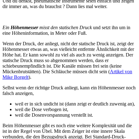
Und du denkst, pneumatische Instrumente seien einfach und zeigen
dir immer an, was du brauchst ? Dann lies mal weiter.
Ein
Höhenmesser
misst den statischen Druck
und setzt ihn um in
eine Höheninformation, in Meter oder Fuß.
Wenn der Druck, der anliegt, nicht der statische Druck ist, zeigt der
Höhenmesser etwas an, was vielleicht entfernte Ähnlichkeit mit der
Höhe hat. Er kann sowohl zu viel als auch zu wenig anzeigen. Der
statische Druck muss so abgenommen werden, dass er
schiebeunempfindlich ist. Die Kanäle müssen frei sein (keine
Mückenbrutstätten). Die Schläuche müssen dicht sein (
Artikel von
Mike Borgelt
).
Selbst wenn der richtige Druck anliegt, kann ein Höhenmesser noch
falsch anzeigen,
weil er in sich undicht ist (dann zeigt er deutlich zuwenig an),
weil die Dose verbogen ist,
weil die Dosenvorspannung verstellt ist.
Beim Höhenmesser gibt es noch eine weitere Komplexität und die
ist in der Regel von Übel. Mit dem Zeiger ist eine innere Skala
verbunden, die den Bezugsdruck anzeigt. Bei Standard-Druck-