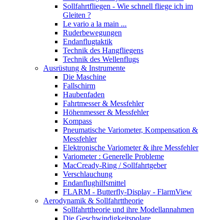
Sollfahrtfliegen - Wie schnell fliege ich im
Gleiten ?
Le vario a la main ...
Ruderbewegungen
Endanflugtaktik
Technik des Hangfliegens
Technik des Wellenflugs
Ausrüstung & Instrumente
Die Maschine
Fallschirm
Haubenfaden
Fahrtmesser & Messfehler
Höhenmesser & Messfehler
Kompass
Pneumatische Variometer, Kompensation &
Messfehler
Elektronische Variometer & ihre Messfehler
Variometer : Generelle Probleme
MacCready-Ring / Sollfahrtgeber
Verschlauchung
Endanflughilfsmittel
FLARM - Butterfly-Display - FlarmView
Aerodynamik & Sollfahrttheorie
Sollfahrttheorie und ihre Modellannahmen
Die Geschwindigkeitspolare