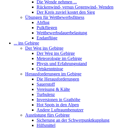
Die Wende nehmen ...
Rückenwind- versus Gegenwind- Wenden
Der Kreis zuviel kostet den Sieg
Übungen für Wettbewerbsfitness
Abflug
Pulkfliegen
Wettbewerbsdauerbelastung
Endanflüge
... ins Gebirge
Der Weg ins Gebirge
Der Weg ins Gebirge
Meteorologie im Gebirge
Physis und Erfahrungsstand
Ortskenntnisse
Herausforderungen im Gebirge
Die Herausforderungen
Sauerstoff
Vereisung & Kälte
Turbulenz
Inversionen in Grathöhe
Hot Spots in den Alpen
Andere Luftraumbenutzer
Ausrüstung fürs Gebirge
Sicherung an der Schwerpunktkupplung
Hilfsmittel