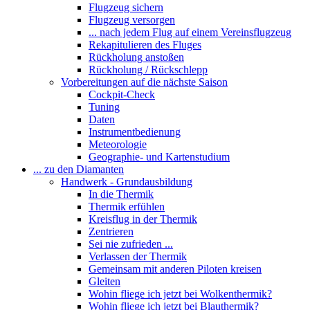
Flugzeug sichern
Flugzeug versorgen
... nach jedem Flug auf einem Vereinsflugzeug
Rekapitulieren des Fluges
Rückholung anstoßen
Rückholung / Rückschlepp
Vorbereitungen auf die nächste Saison
Cockpit-Check
Tuning
Daten
Instrumentbedienung
Meteorologie
Geographie- und Kartenstudium
... zu den Diamanten
Handwerk - Grundausbildung
In die Thermik
Thermik erfühlen
Kreisflug in der Thermik
Zentrieren
Sei nie zufrieden ...
Verlassen der Thermik
Gemeinsam mit anderen Piloten kreisen
Gleiten
Wohin fliege ich jetzt bei Wolkenthermik?
Wohin fliege ich jetzt bei Blauthermik?