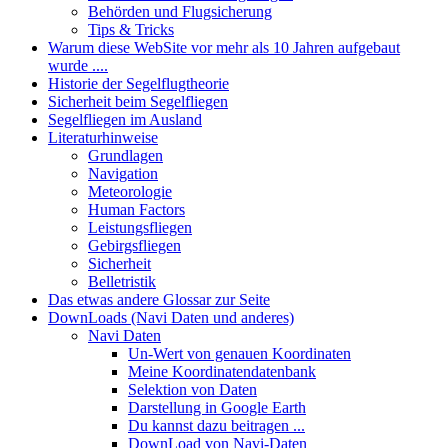
Behörden und Flugsicherung
Tips & Tricks
Warum diese WebSite vor mehr als 10 Jahren aufgebaut
wurde ....
Historie der Segelflugtheorie
Sicherheit beim Segelfliegen
Segelfliegen im Ausland
Literaturhinweise
Grundlagen
Navigation
Meteorologie
Human Factors
Leistungsfliegen
Gebirgsfliegen
Sicherheit
Belletristik
Das etwas andere Glossar zur Seite
DownLoads (Navi Daten und anderes)
Navi Daten
Un-Wert von genauen Koordinaten
Meine Koordinatendatenbank
Selektion von Daten
Darstellung in Google Earth
Du kannst dazu beitragen ...
DownLoad von Navi-Daten