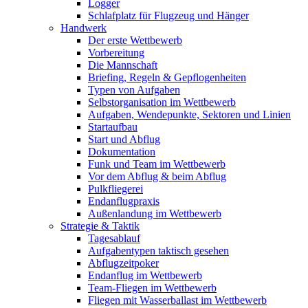
Logger
Schlafplatz für Flugzeug und Hänger
Handwerk
Der erste Wettbewerb
Vorbereitung
Die Mannschaft
Briefing, Regeln & Gepflogenheiten
Typen von Aufgaben
Selbstorganisation im Wettbewerb
Aufgaben, Wendepunkte, Sektoren und Linien
Startaufbau
Start und Abflug
Dokumentation
Funk und Team im Wettbewerb
Vor dem Abflug & beim Abflug
Pulkfliegerei
Endanflugpraxis
Außenlandung im Wettbewerb
Strategie & Taktik
Tagesablauf
Aufgabentypen taktisch gesehen
Abflugzeitpoker
Endanflug im Wettbewerb
Team-Fliegen im Wettbewerb
Fliegen mit Wasserballast im Wettbewerb