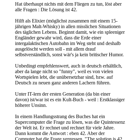
Hat überhaupt nichts mit dem Fliegen zu tun, löst aber
alle Fragen : Die Lösung ist 42.
Hilft als Elixier (möglichst zusammen mit einem 15-
jährigen Malt-Whisky) in allen misslichen Situationen
des täglichen Lebens. Beginnt damit, wie ein spleeniger
Engländer gewahr wird, dass die Erde einer
intergalaktischen Autobahn im Weg steht und deshalb
ausgelöscht werden soll - mit allem drauf
selbstverständlich, sonst wär's ja kein britischer Humor.
Unbedingt empfehlenswert, auch in deutsch erhältlich,
aber da lange nicht so "funny", weil es von vielen
Wortspielen lebt, die unübersetzbar sind, bzw. auf
Deutsch zu neuen ganz anderen Lachern führen.
Unter IT-lern der ersten Generation (da bin einer
davon) ist/war ist es ein Kult-Buch - weil : Erstklassiger
höherer Unsinn.
In einem Handlungsstrang des Buches hat ein
Supercomputer die Frage zu lösen, was die Quintessenz
der Welt ist. Er rechnet und rechnet für viele Jahre.
Dann kommt die Antwort : eben 42. Aber der
Computer hat die Frage vergessen. "The solution is 42,