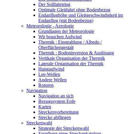
Der Sollfahrtring
Optimale Gleitfahrt ohne Bodenbezug
Endanflughöhe und Gleitgeschwindigkeit im
Endanflug (mit Bodenbezug)
Meteorologie - Aerologie
Grundlagen der Meteorologie
Wir brauchen Aufwind
Thermik : Einstrahlung / Albedo /
Oberflächengestalt
Thermik : Bodeninversion & Auslösung
Vertikale Organisation der Thermik
Laterale Organisation der Thermik
Hangaufwind
Lee-Wellen
Andere Wellen
Rotoren
Navigation
Navigation an sich
Bezugssystem Erde
Karten
Streckenvorbereitung
Strecke abfliegen
Streckenwahl
Strategie der Streckenwahl
Erstellung eines Streckenkatalogs