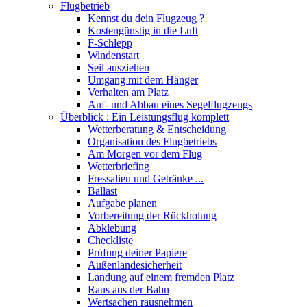
Flugbetrieb
Kennst du dein Flugzeug ?
Kostengünstig in die Luft
F-Schlepp
Windenstart
Seil ausziehen
Umgang mit dem Hänger
Verhalten am Platz
Auf- und Abbau eines Segelflugzeugs
Überblick : Ein Leistungsflug komplett
Wetterberatung & Entscheidung
Organisation des Flugbetriebs
Am Morgen vor dem Flug
Wetterbriefing
Fressalien und Getränke ...
Ballast
Aufgabe planen
Vorbereitung der Rückholung
Abklebung
Checkliste
Prüfung deiner Papiere
Außenlandesicherheit
Landung auf einem fremden Platz
Raus aus der Bahn
Wertsachen rausnehmen