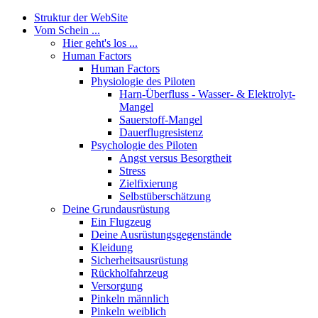
Struktur der WebSite
Vom Schein ...
Hier geht's los ...
Human Factors
Human Factors
Physiologie des Piloten
Harn-Überfluss - Wasser- & Elektrolyt-
Mangel
Sauerstoff-Mangel
Dauerflugresistenz
Psychologie des Piloten
Angst versus Besorgtheit
Stress
Zielfixierung
Selbstüberschätzung
Deine Grundausrüstung
Ein Flugzeug
Deine Ausrüstungsgegenstände
Kleidung
Sicherheitsausrüstung
Rückholfahrzeug
Versorgung
Pinkeln männlich
Pinkeln weiblich