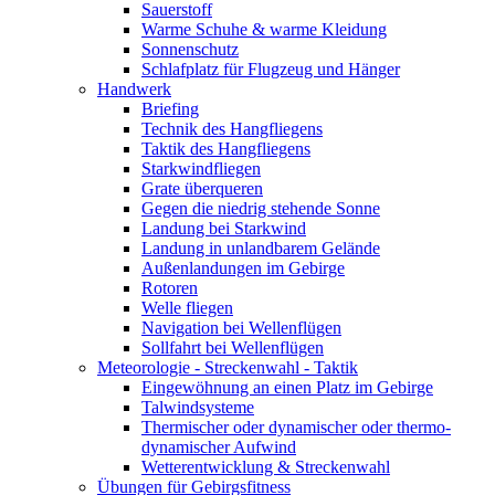
Sauerstoff
Warme Schuhe & warme Kleidung
Sonnenschutz
Schlafplatz für Flugzeug und Hänger
Handwerk
Briefing
Technik des Hangfliegens
Taktik des Hangfliegens
Starkwindfliegen
Grate überqueren
Gegen die niedrig stehende Sonne
Landung bei Starkwind
Landung in unlandbarem Gelände
Außenlandungen im Gebirge
Rotoren
Welle fliegen
Navigation bei Wellenflügen
Sollfahrt bei Wellenflügen
Meteorologie - Streckenwahl - Taktik
Eingewöhnung an einen Platz im Gebirge
Talwindsysteme
Thermischer oder dynamischer oder thermo-
dynamischer Aufwind
Wetterentwicklung & Streckenwahl
Übungen für Gebirgsfitness