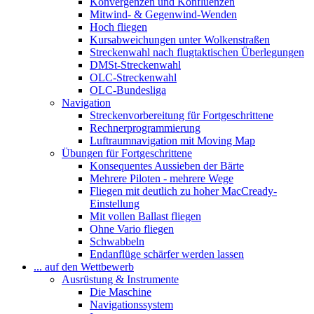
Konvergenzen und Konfluenzen
Mitwind- & Gegenwind-Wenden
Hoch fliegen
Kursabweichungen unter Wolkenstraßen
Streckenwahl nach flugtaktischen Überlegungen
DMSt-Streckenwahl
OLC-Streckenwahl
OLC-Bundesliga
Navigation
Streckenvorbereitung für Fortgeschrittene
Rechnerprogrammierung
Luftraumnavigation mit Moving Map
Übungen für Fortgeschrittene
Konsequentes Aussieben der Bärte
Mehrere Piloten - mehrere Wege
Fliegen mit deutlich zu hoher MacCready-
Einstellung
Mit vollen Ballast fliegen
Ohne Vario fliegen
Schwabbeln
Endanflüge schärfer werden lassen
... auf den Wettbewerb
Ausrüstung & Instrumente
Die Maschine
Navigationssystem