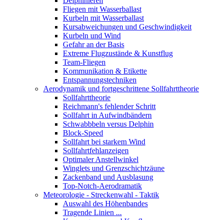
Delphinieren
Fliegen mit Wasserballast
Kurbeln mit Wasserballast
Kursabweichungen und Geschwindigkeit
Kurbeln und Wind
Gefahr an der Basis
Extreme Flugzustände & Kunstflug
Team-Fliegen
Kommunikation & Etikette
Entspannungstechniken
Aerodynamik und fortgeschrittene Sollfahrttheorie
Sollfahrttheorie
Reichmann's fehlender Schritt
Sollfahrt in Aufwindbändern
Schwabbbeln versus Delphin
Block-Speed
Sollfahrt bei starkem Wind
Sollfahrtfehlanzeigen
Optimaler Anstellwinkel
Winglets und Grenzschichtzäune
Zackenband und Ausblasung
Top-Notch-Aerodramatik
Meteorologie - Streckenwahl - Taktik
Auswahl des Höhenbandes
Tragende Linien ...