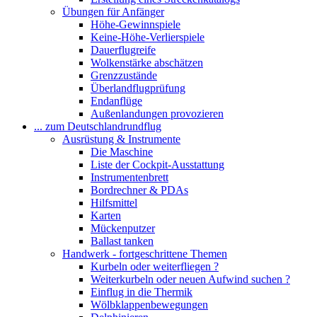
Übungen für Anfänger
Höhe-Gewinnspiele
Keine-Höhe-Verlierspiele
Dauerflugreife
Wolkenstärke abschätzen
Grenzzustände
Überlandflugprüfung
Endanflüge
Außenlandungen provozieren
... zum Deutschlandrundflug
Ausrüstung & Instrumente
Die Maschine
Liste der Cockpit-Ausstattung
Instrumentenbrett
Bordrechner & PDAs
Hilfsmittel
Karten
Mückenputzer
Ballast tanken
Handwerk - fortgeschrittene Themen
Kurbeln oder weiterfliegen ?
Weiterkurbeln oder neuen Aufwind suchen ?
Einflug in die Thermik
Wölbklappenbewegungen