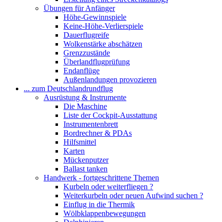
Übungen für Anfänger
Höhe-Gewinnspiele
Keine-Höhe-Verlierspiele
Dauerflugreife
Wolkenstärke abschätzen
Grenzzustände
Überlandflugprüfung
Endanflüge
Außenlandungen provozieren
... zum Deutschlandrundflug
Ausrüstung & Instrumente
Die Maschine
Liste der Cockpit-Ausstattung
Instrumentenbrett
Bordrechner & PDAs
Hilfsmittel
Karten
Mückenputzer
Ballast tanken
Handwerk - fortgeschrittene Themen
Kurbeln oder weiterfliegen ?
Weiterkurbeln oder neuen Aufwind suchen ?
Einflug in die Thermik
Wölbklappenbewegungen