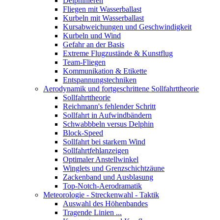
Delphinieren
Fliegen mit Wasserballast
Kurbeln mit Wasserballast
Kursabweichungen und Geschwindigkeit
Kurbeln und Wind
Gefahr an der Basis
Extreme Flugzustände & Kunstflug
Team-Fliegen
Kommunikation & Etikette
Entspannungstechniken
Aerodynamik und fortgeschrittene Sollfahrttheorie
Sollfahrttheorie
Reichmann's fehlender Schritt
Sollfahrt in Aufwindbändern
Schwabbbeln versus Delphin
Block-Speed
Sollfahrt bei starkem Wind
Sollfahrtfehlanzeigen
Optimaler Anstellwinkel
Winglets und Grenzschichtzäune
Zackenband und Ausblasung
Top-Notch-Aerodramatik
Meteorologie - Streckenwahl - Taktik
Auswahl des Höhenbandes
Tragende Linien ...