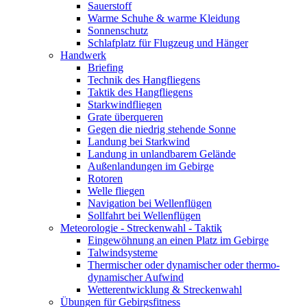
Sauerstoff
Warme Schuhe & warme Kleidung
Sonnenschutz
Schlafplatz für Flugzeug und Hänger
Handwerk
Briefing
Technik des Hangfliegens
Taktik des Hangfliegens
Starkwindfliegen
Grate überqueren
Gegen die niedrig stehende Sonne
Landung bei Starkwind
Landung in unlandbarem Gelände
Außenlandungen im Gebirge
Rotoren
Welle fliegen
Navigation bei Wellenflügen
Sollfahrt bei Wellenflügen
Meteorologie - Streckenwahl - Taktik
Eingewöhnung an einen Platz im Gebirge
Talwindsysteme
Thermischer oder dynamischer oder thermo-
dynamischer Aufwind
Wetterentwicklung & Streckenwahl
Übungen für Gebirgsfitness