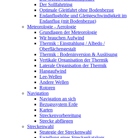
Der Sollfahrtring
Optimale Gleitfahrt ohne Bodenbezug
Endanflughöhe und Gleitgeschwindigkeit im
Endanflug (mit Bodenbezug)
Meteorologie - Aerologie
Grundlagen der Meteorologie
Wir brauchen Aufwind
Thermik : Einstrahlung / Albedo /
Oberflächengestalt
Thermik : Bodeninversion & Auslösung
Vertikale Organisation der Thermik
Laterale Organisation der Thermik
Hangaufwind
Lee-Wellen
Andere Wellen
Rotoren
Navigation
Navigation an sich
Bezugssystem Erde
Karten
Streckenvorbereitung
Strecke abfliegen
Streckenwahl
Strategie der Streckenwahl
Erstellung eines Streckenkatalogs