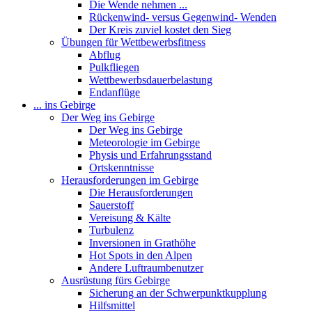
Die Wende nehmen ...
Rückenwind- versus Gegenwind- Wenden
Der Kreis zuviel kostet den Sieg
Übungen für Wettbewerbsfitness
Abflug
Pulkfliegen
Wettbewerbsdauerbelastung
Endanflüge
... ins Gebirge
Der Weg ins Gebirge
Der Weg ins Gebirge
Meteorologie im Gebirge
Physis und Erfahrungsstand
Ortskenntnisse
Herausforderungen im Gebirge
Die Herausforderungen
Sauerstoff
Vereisung & Kälte
Turbulenz
Inversionen in Grathöhe
Hot Spots in den Alpen
Andere Luftraumbenutzer
Ausrüstung fürs Gebirge
Sicherung an der Schwerpunktkupplung
Hilfsmittel