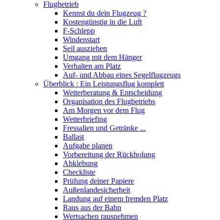
Flugbetrieb
Kennst du dein Flugzeug ?
Kostengünstig in die Luft
F-Schlepp
Windenstart
Seil ausziehen
Umgang mit dem Hänger
Verhalten am Platz
Auf- und Abbau eines Segelflugzeugs
Überblick : Ein Leistungsflug komplett
Wetterberatung & Entscheidung
Organisation des Flugbetriebs
Am Morgen vor dem Flug
Wetterbriefing
Fressalien und Getränke ...
Ballast
Aufgabe planen
Vorbereitung der Rückholung
Abklebung
Checkliste
Prüfung deiner Papiere
Außenlandesicherheit
Landung auf einem fremden Platz
Raus aus der Bahn
Wertsachen rausnehmen