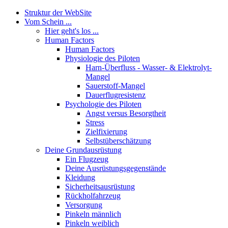
Struktur der WebSite
Vom Schein ...
Hier geht's los ...
Human Factors
Human Factors
Physiologie des Piloten
Harn-Überfluss - Wasser- & Elektrolyt-
Mangel
Sauerstoff-Mangel
Dauerflugresistenz
Psychologie des Piloten
Angst versus Besorgtheit
Stress
Zielfixierung
Selbstüberschätzung
Deine Grundausrüstung
Ein Flugzeug
Deine Ausrüstungsgegenstände
Kleidung
Sicherheitsausrüstung
Rückholfahrzeug
Versorgung
Pinkeln männlich
Pinkeln weiblich