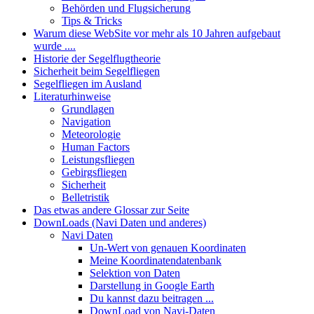
Behörden und Flugsicherung
Tips & Tricks
Warum diese WebSite vor mehr als 10 Jahren aufgebaut
wurde ....
Historie der Segelflugtheorie
Sicherheit beim Segelfliegen
Segelfliegen im Ausland
Literaturhinweise
Grundlagen
Navigation
Meteorologie
Human Factors
Leistungsfliegen
Gebirgsfliegen
Sicherheit
Belletristik
Das etwas andere Glossar zur Seite
DownLoads (Navi Daten und anderes)
Navi Daten
Un-Wert von genauen Koordinaten
Meine Koordinatendatenbank
Selektion von Daten
Darstellung in Google Earth
Du kannst dazu beitragen ...
DownLoad von Navi-Daten