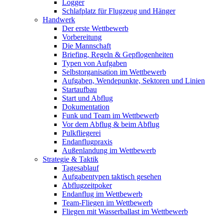
Logger
Schlafplatz für Flugzeug und Hänger
Handwerk
Der erste Wettbewerb
Vorbereitung
Die Mannschaft
Briefing, Regeln & Gepflogenheiten
Typen von Aufgaben
Selbstorganisation im Wettbewerb
Aufgaben, Wendepunkte, Sektoren und Linien
Startaufbau
Start und Abflug
Dokumentation
Funk und Team im Wettbewerb
Vor dem Abflug & beim Abflug
Pulkfliegerei
Endanflugpraxis
Außenlandung im Wettbewerb
Strategie & Taktik
Tagesablauf
Aufgabentypen taktisch gesehen
Abflugzeitpoker
Endanflug im Wettbewerb
Team-Fliegen im Wettbewerb
Fliegen mit Wasserballast im Wettbewerb