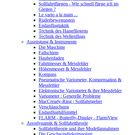
Sollfahrtfliegen - Wie schnell fliege ich im
Gleiten ?
Le vario a la main ...
Ruderbewegungen
Endanflugtaktik
Technik des Hangfliegens
Technik des Wellenflugs
Ausrüstung & Instrumente
Die Maschine
Fallschirm
Haubenfaden
Fahrtmesser & Messfehler
Höhenmesser & Messfehler
Kompass
Pneumatische Variometer, Kompensation &
Messfehler
Elektronische Variometer & ihre Messfehler
Variometer : Generelle Probleme
MacCready-Ring / Sollfahrtgeber
Verschlauchung
Endanflughilfsmittel
FLARM - Butterfly-Display - FlarmView
Aerodynamik & Sollfahrttheorie
Sollfahrttheorie und ihre Modellannahmen
Die Geschwindigkeitspolare