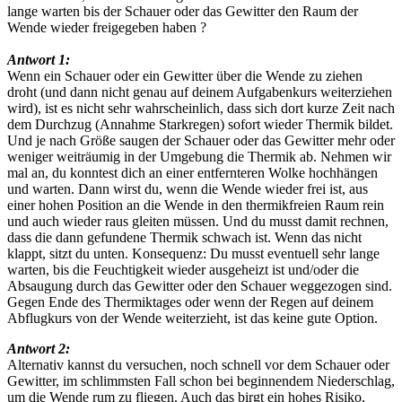
lange warten bis der Schauer oder das Gewitter den Raum der
Wende wieder freigegeben haben ?
Antwort 1:
Wenn ein Schauer oder ein Gewitter über die Wende zu ziehen
droht (und dann nicht genau auf deinem Aufgabenkurs weiterziehen
wird), ist es nicht sehr wahrscheinlich, dass sich dort kurze Zeit nach
dem Durchzug (Annahme Starkregen) sofort wieder Thermik bildet.
Und je nach Größe saugen der Schauer oder das Gewitter mehr oder
weniger weiträumig in der Umgebung die Thermik ab. Nehmen wir
mal an, du konntest dich an einer entfernteren Wolke hochhängen
und warten. Dann wirst du, wenn die Wende wieder frei ist, aus
einer hohen Position an die Wende in den thermikfreien Raum rein
und auch wieder raus gleiten müssen. Und du musst damit rechnen,
dass die dann gefundene Thermik schwach ist. Wenn das nicht
klappt, sitzt du unten. Konsequenz: Du musst eventuell sehr lange
warten, bis die Feuchtigkeit wieder ausgeheizt ist und/oder die
Absaugung durch das Gewitter oder den Schauer weggezogen sind.
Gegen Ende des Thermiktages oder wenn der Regen auf deinem
Abflugkurs von der Wende weiterzieht, ist das keine gute Option.
Antwort 2:
Alternativ kannst du versuchen, noch schnell vor dem Schauer oder
Gewitter, im schlimmsten Fall schon bei beginnendem Niederschlag,
um die Wende rum zu fliegen. Auch das birgt ein hohes Risiko,