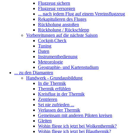
Flugzeug sichern
Flugzeug versorgen
... nach jedem Flug auf einem Vereinsflugzeug
Rekapitulieren des Fluges
Rückholung anstoßen
Rückholung / Rückschlepp
Vorbereitungen auf die nächste Saison
Cockpit-Check
Tuning
Daten
Instrumentbedienung
Meteorologie
Geographie- und Kartenstudium
... zu den Diamanten
Handwerk - Grundausbildung
In die Thermik
Thermik erfühlen
Kreisflug in der Thermik
Zentrieren
Sei nie zufrieden ...
Verlassen der Thermik
Gemeinsam mit anderen Piloten kreisen
Gleiten
Wohin fliege ich jetzt bei Wolkenthermik?
Wohin fliege ich jetzt bei Blauthermik?