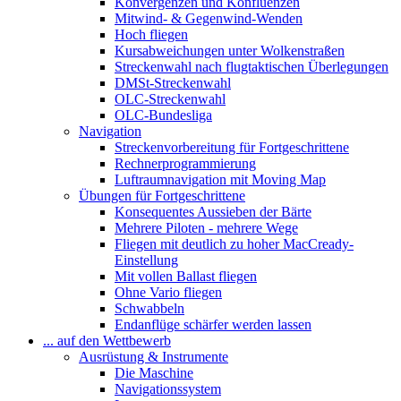
Konvergenzen und Konfluenzen
Mitwind- & Gegenwind-Wenden
Hoch fliegen
Kursabweichungen unter Wolkenstraßen
Streckenwahl nach flugtaktischen Überlegungen
DMSt-Streckenwahl
OLC-Streckenwahl
OLC-Bundesliga
Navigation
Streckenvorbereitung für Fortgeschrittene
Rechnerprogrammierung
Luftraumnavigation mit Moving Map
Übungen für Fortgeschrittene
Konsequentes Aussieben der Bärte
Mehrere Piloten - mehrere Wege
Fliegen mit deutlich zu hoher MacCready-
Einstellung
Mit vollen Ballast fliegen
Ohne Vario fliegen
Schwabbeln
Endanflüge schärfer werden lassen
... auf den Wettbewerb
Ausrüstung & Instrumente
Die Maschine
Navigationssystem