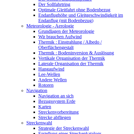
Der Sollfahrtring
Optimale Gleitfahrt ohne Bodenbezug
Endanflughöhe und Gleitgeschwindigkeit im
Endanflug (mit Bodenbezug)
Meteorologie - Aerologie
Grundlagen der Meteorologie
Wir brauchen Aufwind
Thermik : Einstrahlung / Albedo /
Oberflächengestalt
Thermik : Bodeninversion & Auslösung
Vertikale Organisation der Thermik
Laterale Organisation der Thermik
Hangaufwind
Lee-Wellen
Andere Wellen
Rotoren
Navigation
Navigation an sich
Bezugssystem Erde
Karten
Streckenvorbereitung
Strecke abfliegen
Streckenwahl
Strategie der Streckenwahl
Erstellung eines Streckenkatalogs