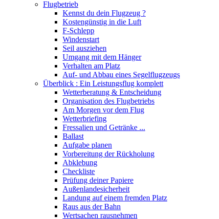
Flugbetrieb
Kennst du dein Flugzeug ?
Kostengünstig in die Luft
F-Schlepp
Windenstart
Seil ausziehen
Umgang mit dem Hänger
Verhalten am Platz
Auf- und Abbau eines Segelflugzeugs
Überblick : Ein Leistungsflug komplett
Wetterberatung & Entscheidung
Organisation des Flugbetriebs
Am Morgen vor dem Flug
Wetterbriefing
Fressalien und Getränke ...
Ballast
Aufgabe planen
Vorbereitung der Rückholung
Abklebung
Checkliste
Prüfung deiner Papiere
Außenlandesicherheit
Landung auf einem fremden Platz
Raus aus der Bahn
Wertsachen rausnehmen