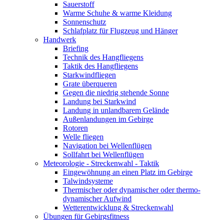
Sauerstoff
Warme Schuhe & warme Kleidung
Sonnenschutz
Schlafplatz für Flugzeug und Hänger
Handwerk
Briefing
Technik des Hangfliegens
Taktik des Hangfliegens
Starkwindfliegen
Grate überqueren
Gegen die niedrig stehende Sonne
Landung bei Starkwind
Landung in unlandbarem Gelände
Außenlandungen im Gebirge
Rotoren
Welle fliegen
Navigation bei Wellenflügen
Sollfahrt bei Wellenflügen
Meteorologie - Streckenwahl - Taktik
Eingewöhnung an einen Platz im Gebirge
Talwindsysteme
Thermischer oder dynamischer oder thermo-
dynamischer Aufwind
Wetterentwicklung & Streckenwahl
Übungen für Gebirgsfitness