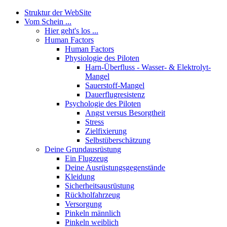
Struktur der WebSite
Vom Schein ...
Hier geht's los ...
Human Factors
Human Factors
Physiologie des Piloten
Harn-Überfluss - Wasser- & Elektrolyt-
Mangel
Sauerstoff-Mangel
Dauerflugresistenz
Psychologie des Piloten
Angst versus Besorgtheit
Stress
Zielfixierung
Selbstüberschätzung
Deine Grundausrüstung
Ein Flugzeug
Deine Ausrüstungsgegenstände
Kleidung
Sicherheitsausrüstung
Rückholfahrzeug
Versorgung
Pinkeln männlich
Pinkeln weiblich