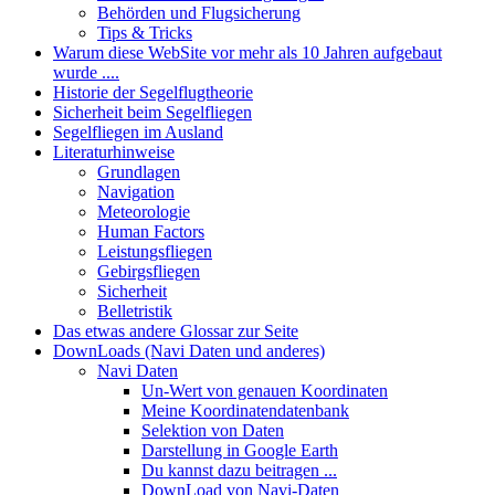
Behörden und Flugsicherung
Tips & Tricks
Warum diese WebSite vor mehr als 10 Jahren aufgebaut
wurde ....
Historie der Segelflugtheorie
Sicherheit beim Segelfliegen
Segelfliegen im Ausland
Literaturhinweise
Grundlagen
Navigation
Meteorologie
Human Factors
Leistungsfliegen
Gebirgsfliegen
Sicherheit
Belletristik
Das etwas andere Glossar zur Seite
DownLoads (Navi Daten und anderes)
Navi Daten
Un-Wert von genauen Koordinaten
Meine Koordinatendatenbank
Selektion von Daten
Darstellung in Google Earth
Du kannst dazu beitragen ...
DownLoad von Navi-Daten