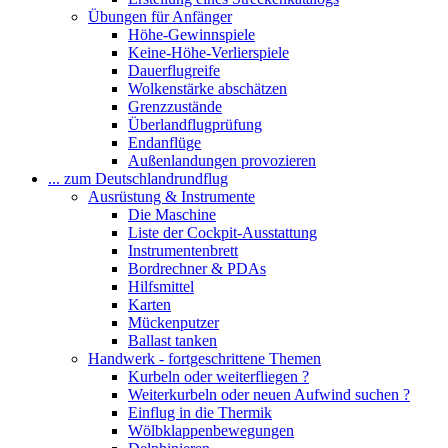
Übungen für Anfänger
Höhe-Gewinnspiele
Keine-Höhe-Verlierspiele
Dauerflugreife
Wolkenstärke abschätzen
Grenzzustände
Überlandflugprüfung
Endanflüge
Außenlandungen provozieren
... zum Deutschlandrundflug
Ausrüstung & Instrumente
Die Maschine
Liste der Cockpit-Ausstattung
Instrumentenbrett
Bordrechner & PDAs
Hilfsmittel
Karten
Mückenputzer
Ballast tanken
Handwerk - fortgeschrittene Themen
Kurbeln oder weiterfliegen ?
Weiterkurbeln oder neuen Aufwind suchen ?
Einflug in die Thermik
Wölbklappenbewegungen