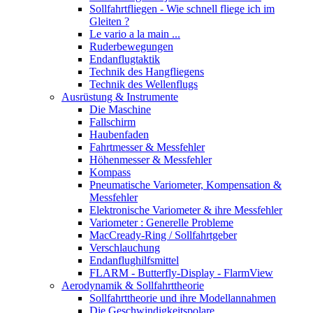
Sollfahrtfliegen - Wie schnell fliege ich im
Gleiten ?
Le vario a la main ...
Ruderbewegungen
Endanflugtaktik
Technik des Hangfliegens
Technik des Wellenflugs
Ausrüstung & Instrumente
Die Maschine
Fallschirm
Haubenfaden
Fahrtmesser & Messfehler
Höhenmesser & Messfehler
Kompass
Pneumatische Variometer, Kompensation &
Messfehler
Elektronische Variometer & ihre Messfehler
Variometer : Generelle Probleme
MacCready-Ring / Sollfahrtgeber
Verschlauchung
Endanflughilfsmittel
FLARM - Butterfly-Display - FlarmView
Aerodynamik & Sollfahrttheorie
Sollfahrttheorie und ihre Modellannahmen
Die Geschwindigkeitspolare