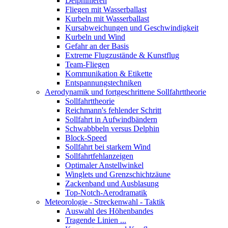
Delphinieren
Fliegen mit Wasserballast
Kurbeln mit Wasserballast
Kursabweichungen und Geschwindigkeit
Kurbeln und Wind
Gefahr an der Basis
Extreme Flugzustände & Kunstflug
Team-Fliegen
Kommunikation & Etikette
Entspannungstechniken
Aerodynamik und fortgeschrittene Sollfahrttheorie
Sollfahrttheorie
Reichmann's fehlender Schritt
Sollfahrt in Aufwindbändern
Schwabbbeln versus Delphin
Block-Speed
Sollfahrt bei starkem Wind
Sollfahrtfehlanzeigen
Optimaler Anstellwinkel
Winglets und Grenzschichtzäune
Zackenband und Ausblasung
Top-Notch-Aerodramatik
Meteorologie - Streckenwahl - Taktik
Auswahl des Höhenbandes
Tragende Linien ...