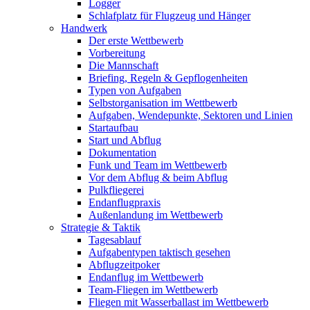
Logger
Schlafplatz für Flugzeug und Hänger
Handwerk
Der erste Wettbewerb
Vorbereitung
Die Mannschaft
Briefing, Regeln & Gepflogenheiten
Typen von Aufgaben
Selbstorganisation im Wettbewerb
Aufgaben, Wendepunkte, Sektoren und Linien
Startaufbau
Start und Abflug
Dokumentation
Funk und Team im Wettbewerb
Vor dem Abflug & beim Abflug
Pulkfliegerei
Endanflugpraxis
Außenlandung im Wettbewerb
Strategie & Taktik
Tagesablauf
Aufgabentypen taktisch gesehen
Abflugzeitpoker
Endanflug im Wettbewerb
Team-Fliegen im Wettbewerb
Fliegen mit Wasserballast im Wettbewerb