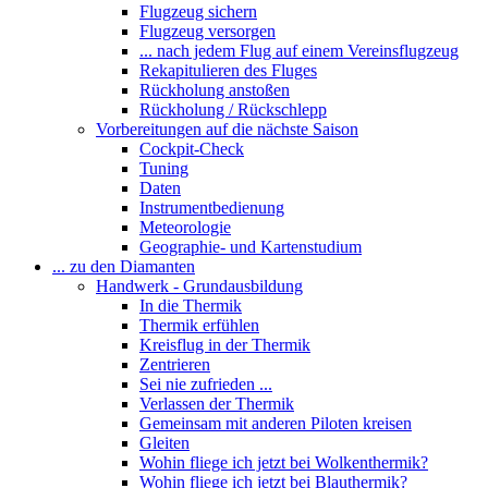
Flugzeug sichern
Flugzeug versorgen
... nach jedem Flug auf einem Vereinsflugzeug
Rekapitulieren des Fluges
Rückholung anstoßen
Rückholung / Rückschlepp
Vorbereitungen auf die nächste Saison
Cockpit-Check
Tuning
Daten
Instrumentbedienung
Meteorologie
Geographie- und Kartenstudium
... zu den Diamanten
Handwerk - Grundausbildung
In die Thermik
Thermik erfühlen
Kreisflug in der Thermik
Zentrieren
Sei nie zufrieden ...
Verlassen der Thermik
Gemeinsam mit anderen Piloten kreisen
Gleiten
Wohin fliege ich jetzt bei Wolkenthermik?
Wohin fliege ich jetzt bei Blauthermik?