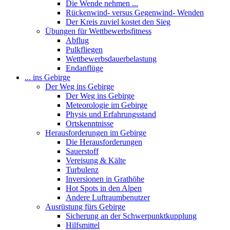
Die Wende nehmen ...
Rückenwind- versus Gegenwind- Wenden
Der Kreis zuviel kostet den Sieg
Übungen für Wettbewerbsfitness
Abflug
Pulkfliegen
Wettbewerbsdauerbelastung
Endanflüge
... ins Gebirge
Der Weg ins Gebirge
Der Weg ins Gebirge
Meteorologie im Gebirge
Physis und Erfahrungsstand
Ortskenntnisse
Herausforderungen im Gebirge
Die Herausforderungen
Sauerstoff
Vereisung & Kälte
Turbulenz
Inversionen in Grathöhe
Hot Spots in den Alpen
Andere Luftraumbenutzer
Ausrüstung fürs Gebirge
Sicherung an der Schwerpunktkupplung
Hilfsmittel