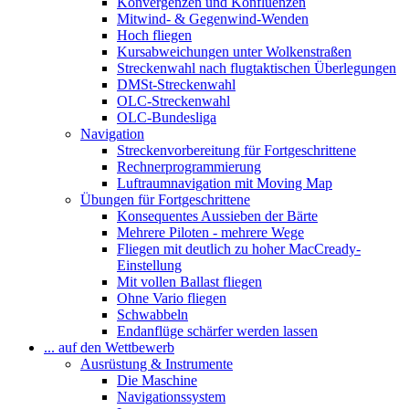
Konvergenzen und Konfluenzen
Mitwind- & Gegenwind-Wenden
Hoch fliegen
Kursabweichungen unter Wolkenstraßen
Streckenwahl nach flugtaktischen Überlegungen
DMSt-Streckenwahl
OLC-Streckenwahl
OLC-Bundesliga
Navigation
Streckenvorbereitung für Fortgeschrittene
Rechnerprogrammierung
Luftraumnavigation mit Moving Map
Übungen für Fortgeschrittene
Konsequentes Aussieben der Bärte
Mehrere Piloten - mehrere Wege
Fliegen mit deutlich zu hoher MacCready-
Einstellung
Mit vollen Ballast fliegen
Ohne Vario fliegen
Schwabbeln
Endanflüge schärfer werden lassen
... auf den Wettbewerb
Ausrüstung & Instrumente
Die Maschine
Navigationssystem