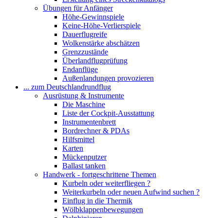
Übungen für Anfänger
Höhe-Gewinnspiele
Keine-Höhe-Verlierspiele
Dauerflugreife
Wolkenstärke abschätzen
Grenzzustände
Überlandflugprüfung
Endanflüge
Außenlandungen provozieren
... zum Deutschlandrundflug
Ausrüstung & Instrumente
Die Maschine
Liste der Cockpit-Ausstattung
Instrumentenbrett
Bordrechner & PDAs
Hilfsmittel
Karten
Mückenputzer
Ballast tanken
Handwerk - fortgeschrittene Themen
Kurbeln oder weiterfliegen ?
Weiterkurbeln oder neuen Aufwind suchen ?
Einflug in die Thermik
Wölbklappenbewegungen