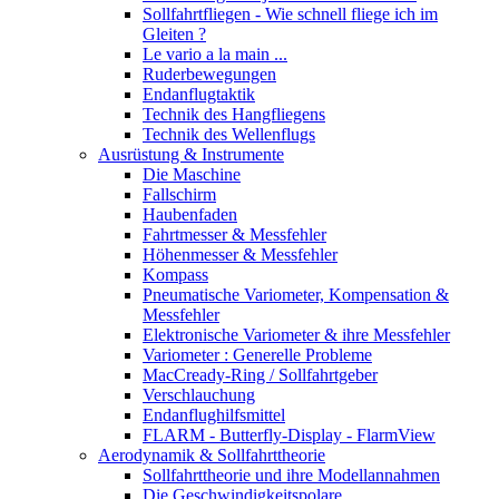
Sollfahrtfliegen - Wie schnell fliege ich im
Gleiten ?
Le vario a la main ...
Ruderbewegungen
Endanflugtaktik
Technik des Hangfliegens
Technik des Wellenflugs
Ausrüstung & Instrumente
Die Maschine
Fallschirm
Haubenfaden
Fahrtmesser & Messfehler
Höhenmesser & Messfehler
Kompass
Pneumatische Variometer, Kompensation &
Messfehler
Elektronische Variometer & ihre Messfehler
Variometer : Generelle Probleme
MacCready-Ring / Sollfahrtgeber
Verschlauchung
Endanflughilfsmittel
FLARM - Butterfly-Display - FlarmView
Aerodynamik & Sollfahrttheorie
Sollfahrttheorie und ihre Modellannahmen
Die Geschwindigkeitspolare