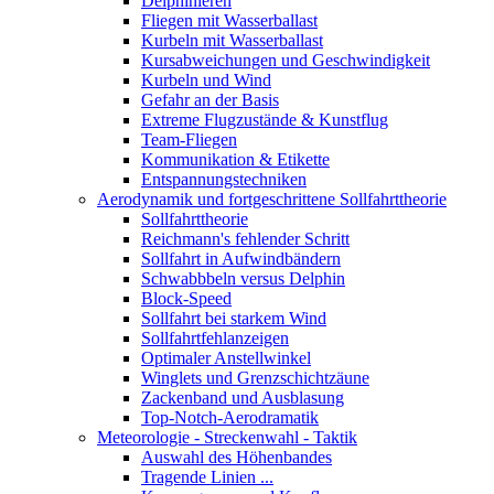
Delphinieren
Fliegen mit Wasserballast
Kurbeln mit Wasserballast
Kursabweichungen und Geschwindigkeit
Kurbeln und Wind
Gefahr an der Basis
Extreme Flugzustände & Kunstflug
Team-Fliegen
Kommunikation & Etikette
Entspannungstechniken
Aerodynamik und fortgeschrittene Sollfahrttheorie
Sollfahrttheorie
Reichmann's fehlender Schritt
Sollfahrt in Aufwindbändern
Schwabbbeln versus Delphin
Block-Speed
Sollfahrt bei starkem Wind
Sollfahrtfehlanzeigen
Optimaler Anstellwinkel
Winglets und Grenzschichtzäune
Zackenband und Ausblasung
Top-Notch-Aerodramatik
Meteorologie - Streckenwahl - Taktik
Auswahl des Höhenbandes
Tragende Linien ...