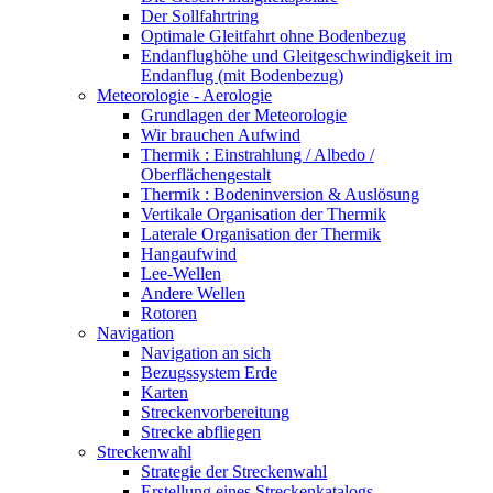
Der Sollfahrtring
Optimale Gleitfahrt ohne Bodenbezug
Endanflughöhe und Gleitgeschwindigkeit im
Endanflug (mit Bodenbezug)
Meteorologie - Aerologie
Grundlagen der Meteorologie
Wir brauchen Aufwind
Thermik : Einstrahlung / Albedo /
Oberflächengestalt
Thermik : Bodeninversion & Auslösung
Vertikale Organisation der Thermik
Laterale Organisation der Thermik
Hangaufwind
Lee-Wellen
Andere Wellen
Rotoren
Navigation
Navigation an sich
Bezugssystem Erde
Karten
Streckenvorbereitung
Strecke abfliegen
Streckenwahl
Strategie der Streckenwahl
Erstellung eines Streckenkatalogs