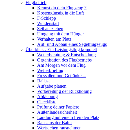
Flugbetrieb
Kennst du dein Flugzeug ?
Kostengünstig in die Luft
F-Schlepp
Windenstart
Seil ausziehen
Umgang mit dem Hänger
Verhalten am Platz
Auf- und Abbau eines Segelflugzeugs
Überblick : Ein Leistungsflug komplett
Wetterberatung & Entscheidung
Organisation des Flugbetriebs
Am Morgen vor dem Flug
Wetterbriefing
Fressalien und Getränke ...
Ballast
Aufgabe planen
Vorbereitung der Rückholung
Abklebung
Checkliste
Prüfung deiner Papiere
Außenlandesicherheit
Landung auf einem fremden Platz
Raus aus der Bahn
Wertsachen rausnehmen