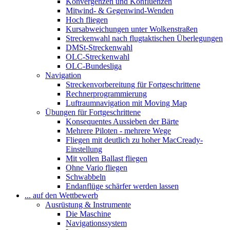
Konvergenzen und Konfluenzen
Mitwind- & Gegenwind-Wenden
Hoch fliegen
Kursabweichungen unter Wolkenstraßen
Streckenwahl nach flugtaktischen Überlegungen
DMSt-Streckenwahl
OLC-Streckenwahl
OLC-Bundesliga
Navigation
Streckenvorbereitung für Fortgeschrittene
Rechnerprogrammierung
Luftraumnavigation mit Moving Map
Übungen für Fortgeschrittene
Konsequentes Aussieben der Bärte
Mehrere Piloten - mehrere Wege
Fliegen mit deutlich zu hoher MacCready-
Einstellung
Mit vollen Ballast fliegen
Ohne Vario fliegen
Schwabbeln
Endanflüge schärfer werden lassen
... auf den Wettbewerb
Ausrüstung & Instrumente
Die Maschine
Navigationssystem