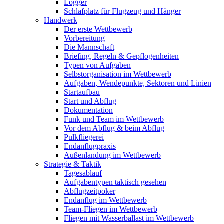
Logger
Schlafplatz für Flugzeug und Hänger
Handwerk
Der erste Wettbewerb
Vorbereitung
Die Mannschaft
Briefing, Regeln & Gepflogenheiten
Typen von Aufgaben
Selbstorganisation im Wettbewerb
Aufgaben, Wendepunkte, Sektoren und Linien
Startaufbau
Start und Abflug
Dokumentation
Funk und Team im Wettbewerb
Vor dem Abflug & beim Abflug
Pulkfliegerei
Endanflugpraxis
Außenlandung im Wettbewerb
Strategie & Taktik
Tagesablauf
Aufgabentypen taktisch gesehen
Abflugzeitpoker
Endanflug im Wettbewerb
Team-Fliegen im Wettbewerb
Fliegen mit Wasserballast im Wettbewerb