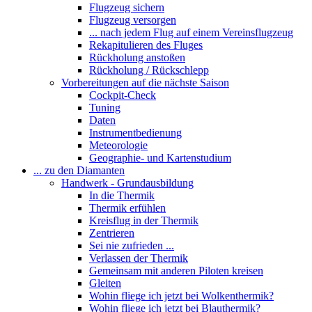
Flugzeug sichern
Flugzeug versorgen
... nach jedem Flug auf einem Vereinsflugzeug
Rekapitulieren des Fluges
Rückholung anstoßen
Rückholung / Rückschlepp
Vorbereitungen auf die nächste Saison
Cockpit-Check
Tuning
Daten
Instrumentbedienung
Meteorologie
Geographie- und Kartenstudium
... zu den Diamanten
Handwerk - Grundausbildung
In die Thermik
Thermik erfühlen
Kreisflug in der Thermik
Zentrieren
Sei nie zufrieden ...
Verlassen der Thermik
Gemeinsam mit anderen Piloten kreisen
Gleiten
Wohin fliege ich jetzt bei Wolkenthermik?
Wohin fliege ich jetzt bei Blauthermik?