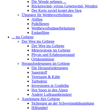
Die Wende nehmen ...
Rückenwind- versus Gegenwind- Wenden
Der Kreis zuviel kostet den Sieg
Übungen für Wettbewerbsfitness
Abflug
Pulkfliegen
Wettbewerbsdauerbelastung
Endanflüge
... ins Gebirge
Der Weg ins Gebirge
Der Weg ins Gebirge
Meteorologie im Gebirge
Physis und Erfahrungsstand
Ortskenntnisse
Herausforderungen im Gebirge
Die Herausforderungen
Sauerstoff
Vereisung & Kälte
Turbulenz
Inversionen in Grathöhe
Hot Spots in den Alpen
Andere Luftraumbenutzer
Ausrüstung fürs Gebirge
Sicherung an der Schwerpunktkupplung
Hilfsmittel