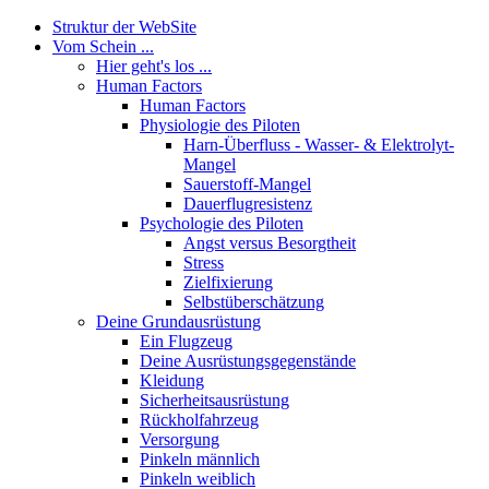
Struktur der WebSite
Vom Schein ...
Hier geht's los ...
Human Factors
Human Factors
Physiologie des Piloten
Harn-Überfluss - Wasser- & Elektrolyt-
Mangel
Sauerstoff-Mangel
Dauerflugresistenz
Psychologie des Piloten
Angst versus Besorgtheit
Stress
Zielfixierung
Selbstüberschätzung
Deine Grundausrüstung
Ein Flugzeug
Deine Ausrüstungsgegenstände
Kleidung
Sicherheitsausrüstung
Rückholfahrzeug
Versorgung
Pinkeln männlich
Pinkeln weiblich