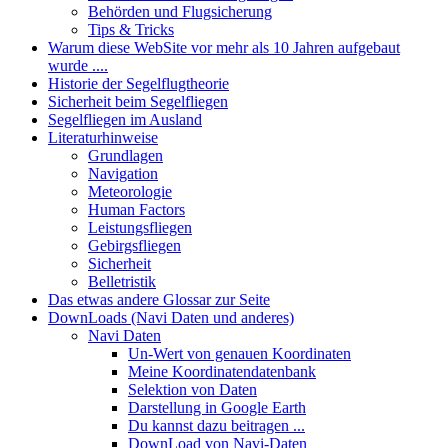
Behörden und Flugsicherung
Tips & Tricks
Warum diese WebSite vor mehr als 10 Jahren aufgebaut
wurde ....
Historie der Segelflugtheorie
Sicherheit beim Segelfliegen
Segelfliegen im Ausland
Literaturhinweise
Grundlagen
Navigation
Meteorologie
Human Factors
Leistungsfliegen
Gebirgsfliegen
Sicherheit
Belletristik
Das etwas andere Glossar zur Seite
DownLoads (Navi Daten und anderes)
Navi Daten
Un-Wert von genauen Koordinaten
Meine Koordinatendatenbank
Selektion von Daten
Darstellung in Google Earth
Du kannst dazu beitragen ...
DownLoad von Navi-Daten