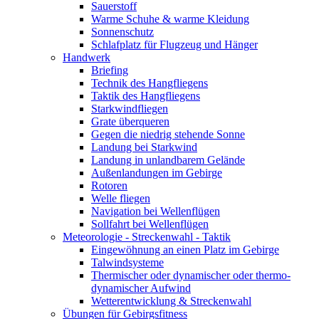
Sauerstoff
Warme Schuhe & warme Kleidung
Sonnenschutz
Schlafplatz für Flugzeug und Hänger
Handwerk
Briefing
Technik des Hangfliegens
Taktik des Hangfliegens
Starkwindfliegen
Grate überqueren
Gegen die niedrig stehende Sonne
Landung bei Starkwind
Landung in unlandbarem Gelände
Außenlandungen im Gebirge
Rotoren
Welle fliegen
Navigation bei Wellenflügen
Sollfahrt bei Wellenflügen
Meteorologie - Streckenwahl - Taktik
Eingewöhnung an einen Platz im Gebirge
Talwindsysteme
Thermischer oder dynamischer oder thermo-
dynamischer Aufwind
Wetterentwicklung & Streckenwahl
Übungen für Gebirgsfitness