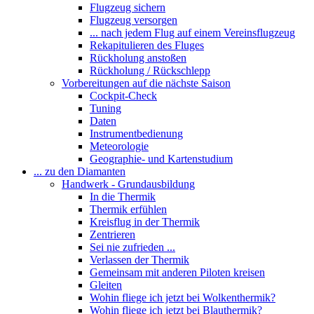
Flugzeug sichern
Flugzeug versorgen
... nach jedem Flug auf einem Vereinsflugzeug
Rekapitulieren des Fluges
Rückholung anstoßen
Rückholung / Rückschlepp
Vorbereitungen auf die nächste Saison
Cockpit-Check
Tuning
Daten
Instrumentbedienung
Meteorologie
Geographie- und Kartenstudium
... zu den Diamanten
Handwerk - Grundausbildung
In die Thermik
Thermik erfühlen
Kreisflug in der Thermik
Zentrieren
Sei nie zufrieden ...
Verlassen der Thermik
Gemeinsam mit anderen Piloten kreisen
Gleiten
Wohin fliege ich jetzt bei Wolkenthermik?
Wohin fliege ich jetzt bei Blauthermik?