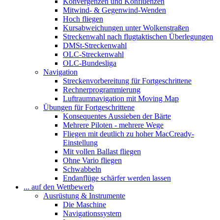
Konvergenzen und Konfluenzen
Mitwind- & Gegenwind-Wenden
Hoch fliegen
Kursabweichungen unter Wolkenstraßen
Streckenwahl nach flugtaktischen Überlegungen
DMSt-Streckenwahl
OLC-Streckenwahl
OLC-Bundesliga
Navigation
Streckenvorbereitung für Fortgeschrittene
Rechnerprogrammierung
Luftraumnavigation mit Moving Map
Übungen für Fortgeschrittene
Konsequentes Aussieben der Bärte
Mehrere Piloten - mehrere Wege
Fliegen mit deutlich zu hoher MacCready-
Einstellung
Mit vollen Ballast fliegen
Ohne Vario fliegen
Schwabbeln
Endanflüge schärfer werden lassen
... auf den Wettbewerb
Ausrüstung & Instrumente
Die Maschine
Navigationssystem