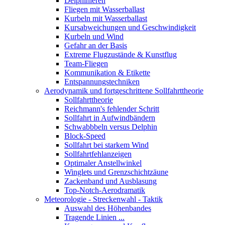
Delphinieren
Fliegen mit Wasserballast
Kurbeln mit Wasserballast
Kursabweichungen und Geschwindigkeit
Kurbeln und Wind
Gefahr an der Basis
Extreme Flugzustände & Kunstflug
Team-Fliegen
Kommunikation & Etikette
Entspannungstechniken
Aerodynamik und fortgeschrittene Sollfahrttheorie
Sollfahrttheorie
Reichmann's fehlender Schritt
Sollfahrt in Aufwindbändern
Schwabbbeln versus Delphin
Block-Speed
Sollfahrt bei starkem Wind
Sollfahrtfehlanzeigen
Optimaler Anstellwinkel
Winglets und Grenzschichtzäune
Zackenband und Ausblasung
Top-Notch-Aerodramatik
Meteorologie - Streckenwahl - Taktik
Auswahl des Höhenbandes
Tragende Linien ...