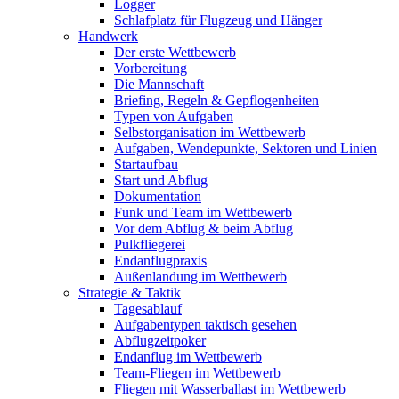
Logger
Schlafplatz für Flugzeug und Hänger
Handwerk
Der erste Wettbewerb
Vorbereitung
Die Mannschaft
Briefing, Regeln & Gepflogenheiten
Typen von Aufgaben
Selbstorganisation im Wettbewerb
Aufgaben, Wendepunkte, Sektoren und Linien
Startaufbau
Start und Abflug
Dokumentation
Funk und Team im Wettbewerb
Vor dem Abflug & beim Abflug
Pulkfliegerei
Endanflugpraxis
Außenlandung im Wettbewerb
Strategie & Taktik
Tagesablauf
Aufgabentypen taktisch gesehen
Abflugzeitpoker
Endanflug im Wettbewerb
Team-Fliegen im Wettbewerb
Fliegen mit Wasserballast im Wettbewerb