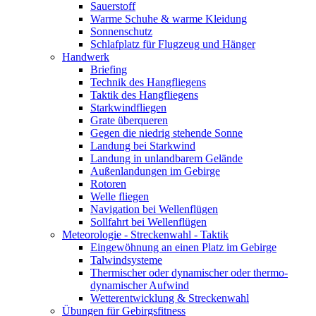
Sauerstoff
Warme Schuhe & warme Kleidung
Sonnenschutz
Schlafplatz für Flugzeug und Hänger
Handwerk
Briefing
Technik des Hangfliegens
Taktik des Hangfliegens
Starkwindfliegen
Grate überqueren
Gegen die niedrig stehende Sonne
Landung bei Starkwind
Landung in unlandbarem Gelände
Außenlandungen im Gebirge
Rotoren
Welle fliegen
Navigation bei Wellenflügen
Sollfahrt bei Wellenflügen
Meteorologie - Streckenwahl - Taktik
Eingewöhnung an einen Platz im Gebirge
Talwindsysteme
Thermischer oder dynamischer oder thermo-
dynamischer Aufwind
Wetterentwicklung & Streckenwahl
Übungen für Gebirgsfitness