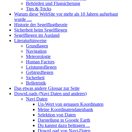
Behörden und Flugsicherung
Tips & Tricks
Warum diese WebSite vor mehr als 10 Jahren aufgebaut
wurde ....
Historie der Segelflugtheorie
Sicherheit beim Segelfliegen
Segelfliegen im Ausland
Literaturhinweise
Grundlagen
Navigation
Meteorologie
Human Factors
Leistungsfliegen
Gebirgsfliegen
Sicherheit
Belletristik
Das etwas andere Glossar zur Seite
DownLoads (Navi Daten und anderes)
Navi Daten
Un-Wert von genauen Koordinaten
Meine Koordinatendatenbank
Selektion von Daten
Darstellung in Google Earth
Du kannst dazu beitragen ...
DownLoad von Navi-Daten