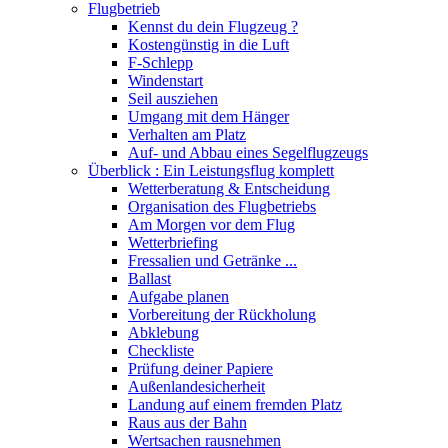
Flugbetrieb
Kennst du dein Flugzeug ?
Kostengünstig in die Luft
F-Schlepp
Windenstart
Seil ausziehen
Umgang mit dem Hänger
Verhalten am Platz
Auf- und Abbau eines Segelflugzeugs
Überblick : Ein Leistungsflug komplett
Wetterberatung & Entscheidung
Organisation des Flugbetriebs
Am Morgen vor dem Flug
Wetterbriefing
Fressalien und Getränke ...
Ballast
Aufgabe planen
Vorbereitung der Rückholung
Abklebung
Checkliste
Prüfung deiner Papiere
Außenlandesicherheit
Landung auf einem fremden Platz
Raus aus der Bahn
Wertsachen rausnehmen