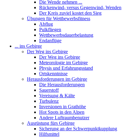
Die Wende nehmen ...
Rückenwind- versus Gegenwind- Wenden
Der Kreis zuviel kostet den Sieg
Übungen für Wettbewerbsfitness
Abflug
Pulkfliegen
Wettbewerbsdauerbelastung
Endanflüge
... ins Gebirge
Der Weg ins Gebirge
Der Weg ins Gebirge
Meteorologie im Gebirge
Physis und Erfahrungsstand
Ortskenntnisse
Herausforderungen im Gebirge
Die Herausforderungen
Sauerstoff
Vereisung & Kälte
Turbulenz
Inversionen in Grathöhe
Hot Spots in den Alpen
Andere Luftraumbenutzer
Ausrüstung fürs Gebirge
Sicherung an der Schwerpunktkupplung
Hilfsmittel