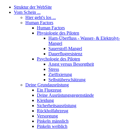
Struktur der WebSite
Vom Schein ...
Hier geht's los ...
Human Factors
Human Factors
Physiologie des Piloten
Harn-Überfluss - Wasser- & Elektrolyt-
Mangel
Sauerstoff-Mangel
Dauerflugresistenz
Psychologie des Piloten
Angst versus Besorgtheit
Stress
Zielfixierung
Selbstüberschätzung
Deine Grundausrüstung
Ein Flugzeug
Deine Ausrüstungsgegenstände
Kleidung
Sicherheitsausrüstung
Rückholfahrzeug
Versorgung
Pinkeln männlich
Pinkeln weiblich