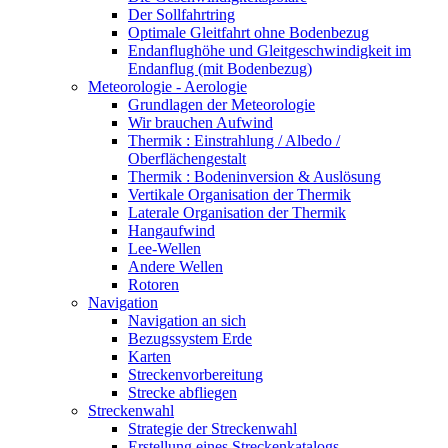
Der Sollfahrtring
Optimale Gleitfahrt ohne Bodenbezug
Endanflughöhe und Gleitgeschwindigkeit im
Endanflug (mit Bodenbezug)
Meteorologie - Aerologie
Grundlagen der Meteorologie
Wir brauchen Aufwind
Thermik : Einstrahlung / Albedo /
Oberflächengestalt
Thermik : Bodeninversion & Auslösung
Vertikale Organisation der Thermik
Laterale Organisation der Thermik
Hangaufwind
Lee-Wellen
Andere Wellen
Rotoren
Navigation
Navigation an sich
Bezugssystem Erde
Karten
Streckenvorbereitung
Strecke abfliegen
Streckenwahl
Strategie der Streckenwahl
Erstellung eines Streckenkatalogs