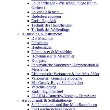
Sollfahrtfliegen - Wie schnell fliege ich im
Gleiten ?
Le vario a la main ...
Ruderbewegungen
Endanflugtaktik
Technik des Hangfliegens
Technik des Wellenflugs
Ausrüstung & Instrumente
Die Maschine
Fallschirm
Haubenfaden
Fahrtmesser & Messfehler
Höhenmesser & Messfehler
Kompass
Pneumatische Variometer, Kompensation &
Messfehler
Elektronische Variometer & ihre Messfehler
Variometer : Generelle Probleme
MacCready-Ring / Sollfahrtgeber
Verschlauchung
Endanflughilfsmittel
FLARM - Butterfly-Display - FlarmView
Aerodynamik & Sollfahrttheorie
Sollfahrttheorie und ihre Modellannahmen
Die Geschwindigkeitspolare