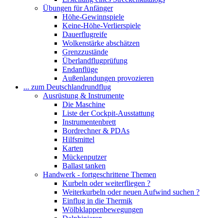
Übungen für Anfänger
Höhe-Gewinnspiele
Keine-Höhe-Verlierspiele
Dauerflugreife
Wolkenstärke abschätzen
Grenzzustände
Überlandflugprüfung
Endanflüge
Außenlandungen provozieren
... zum Deutschlandrundflug
Ausrüstung & Instrumente
Die Maschine
Liste der Cockpit-Ausstattung
Instrumentenbrett
Bordrechner & PDAs
Hilfsmittel
Karten
Mückenputzer
Ballast tanken
Handwerk - fortgeschrittene Themen
Kurbeln oder weiterfliegen ?
Weiterkurbeln oder neuen Aufwind suchen ?
Einflug in die Thermik
Wölbklappenbewegungen