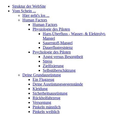
Struktur der WebSite
Vom Schein ...
Hier geht's los ...
Human Factors
Human Factors
Physiologie des Piloten
Harn-Überfluss - Wasser- & Elektrolyt-
Mangel
Sauerstoff-Mangel
Dauerflugresistenz
Psychologie des Piloten
Angst versus Besorgtheit
Stress
Zielfixierung
Selbstüberschätzung
Deine Grundausrüstung
Ein Flugzeug
Deine Ausrüstungsgegenstände
Kleidung
Sicherheitsausrüstung
Rückholfahrzeug
Versorgung
Pinkeln männlich
Pinkeln weiblich