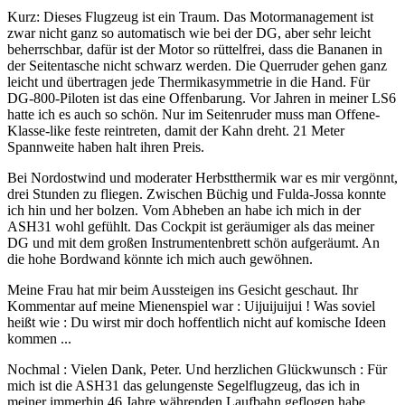
Kurz: Dieses Flugzeug ist ein Traum. Das Motormanagement ist
zwar nicht ganz so automatisch wie bei der DG, aber sehr leicht
beherrschbar, dafür ist der Motor so rüttelfrei, dass die Bananen in
der Seitentasche nicht schwarz werden. Die Querruder gehen ganz
leicht und übertragen jede Thermikasymmetrie in die Hand. Für
DG-800-Piloten ist das eine Offenbarung. Vor Jahren in meiner LS6
hatte ich es auch so schön. Nur im Seitenruder muss man Offene-
Klasse-like feste reintreten, damit der Kahn dreht. 21 Meter
Spannweite haben halt ihren Preis.
Bei Nordostwind und moderater Herbstthermik war es mir vergönnt,
drei Stunden zu fliegen. Zwischen Büchig und Fulda-Jossa konnte
ich hin und her bolzen. Vom Abheben an habe ich mich in der
ASH31 wohl gefühlt. Das Cockpit ist geräumiger als das meiner
DG und mit dem großen Instrumentenbrett schön aufgeräumt. An
die hohe Bordwand könnte ich mich auch gewöhnen.
Meine Frau hat mir beim Aussteigen ins Gesicht geschaut. Ihr
Kommentar auf meine Mienenspiel war : Uijuijuijui ! Was soviel
heißt wie : Du wirst mir doch hoffentlich nicht auf komische Ideen
kommen ...
Nochmal : Vielen Dank, Peter. Und herzlichen Glückwunsch : Für
mich ist die ASH31 das gelungenste Segelflugzeug, das ich in
meiner immerhin 46 Jahre währenden Laufbahn geflogen habe.