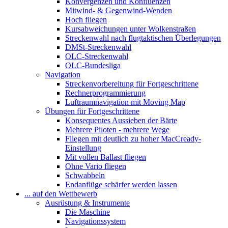
Konvergenzen und Konfluenzen
Mitwind- & Gegenwind-Wenden
Hoch fliegen
Kursabweichungen unter Wolkenstraßen
Streckenwahl nach flugtaktischen Überlegungen
DMSt-Streckenwahl
OLC-Streckenwahl
OLC-Bundesliga
Navigation
Streckenvorbereitung für Fortgeschrittene
Rechnerprogrammierung
Luftraumnavigation mit Moving Map
Übungen für Fortgeschrittene
Konsequentes Aussieben der Bärte
Mehrere Piloten - mehrere Wege
Fliegen mit deutlich zu hoher MacCready-
Einstellung
Mit vollen Ballast fliegen
Ohne Vario fliegen
Schwabbeln
Endanflüge schärfer werden lassen
... auf den Wettbewerb
Ausrüstung & Instrumente
Die Maschine
Navigationssystem