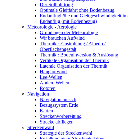
Der Sollfahrtring
Optimale Gleitfahrt ohne Bodenbezug
Endanflughöhe und Gleitgeschwindigkeit im
Endanflug (mit Bodenbezug)
Meteorologie - Aerologie
Grundlagen der Meteorologie
Wir brauchen Aufwind
Thermik : Einstrahlung / Albedo /
Oberflächengestalt
Thermik : Bodeninversion & Auslösung
Vertikale Organisation der Thermik
Laterale Organisation der Thermik
Hangaufwind
Lee-Wellen
Andere Wellen
Rotoren
Navigation
Navigation an sich
Bezugssystem Erde
Karten
Streckenvorbereitung
Strecke abfliegen
Streckenwahl
Strategie der Streckenwahl
Erstellung eines Streckenkatalogs