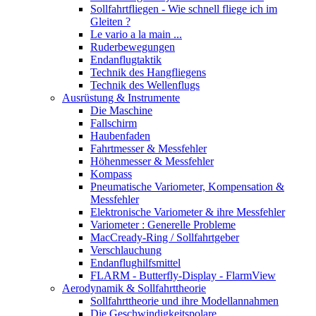
Sollfahrtfliegen - Wie schnell fliege ich im
Gleiten ?
Le vario a la main ...
Ruderbewegungen
Endanflugtaktik
Technik des Hangfliegens
Technik des Wellenflugs
Ausrüstung & Instrumente
Die Maschine
Fallschirm
Haubenfaden
Fahrtmesser & Messfehler
Höhenmesser & Messfehler
Kompass
Pneumatische Variometer, Kompensation &
Messfehler
Elektronische Variometer & ihre Messfehler
Variometer : Generelle Probleme
MacCready-Ring / Sollfahrtgeber
Verschlauchung
Endanflughilfsmittel
FLARM - Butterfly-Display - FlarmView
Aerodynamik & Sollfahrttheorie
Sollfahrttheorie und ihre Modellannahmen
Die Geschwindigkeitspolare