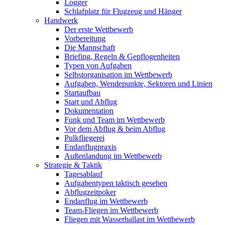
Logger
Schlafplatz für Flugzeug und Hänger
Handwerk
Der erste Wettbewerb
Vorbereitung
Die Mannschaft
Briefing, Regeln & Gepflogenheiten
Typen von Aufgaben
Selbstorganisation im Wettbewerb
Aufgaben, Wendepunkte, Sektoren und Linien
Startaufbau
Start und Abflug
Dokumentation
Funk und Team im Wettbewerb
Vor dem Abflug & beim Abflug
Pulkfliegerei
Endanflugpraxis
Außenlandung im Wettbewerb
Strategie & Taktik
Tagesablauf
Aufgabentypen taktisch gesehen
Abflugzeitpoker
Endanflug im Wettbewerb
Team-Fliegen im Wettbewerb
Fliegen mit Wasserballast im Wettbewerb