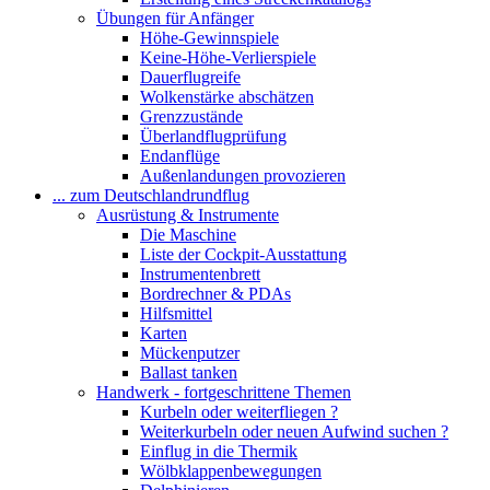
Übungen für Anfänger
Höhe-Gewinnspiele
Keine-Höhe-Verlierspiele
Dauerflugreife
Wolkenstärke abschätzen
Grenzzustände
Überlandflugprüfung
Endanflüge
Außenlandungen provozieren
... zum Deutschlandrundflug
Ausrüstung & Instrumente
Die Maschine
Liste der Cockpit-Ausstattung
Instrumentenbrett
Bordrechner & PDAs
Hilfsmittel
Karten
Mückenputzer
Ballast tanken
Handwerk - fortgeschrittene Themen
Kurbeln oder weiterfliegen ?
Weiterkurbeln oder neuen Aufwind suchen ?
Einflug in die Thermik
Wölbklappenbewegungen