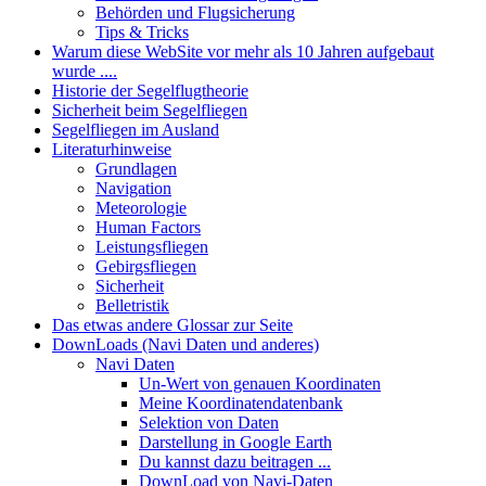
Behörden und Flugsicherung
Tips & Tricks
Warum diese WebSite vor mehr als 10 Jahren aufgebaut
wurde ....
Historie der Segelflugtheorie
Sicherheit beim Segelfliegen
Segelfliegen im Ausland
Literaturhinweise
Grundlagen
Navigation
Meteorologie
Human Factors
Leistungsfliegen
Gebirgsfliegen
Sicherheit
Belletristik
Das etwas andere Glossar zur Seite
DownLoads (Navi Daten und anderes)
Navi Daten
Un-Wert von genauen Koordinaten
Meine Koordinatendatenbank
Selektion von Daten
Darstellung in Google Earth
Du kannst dazu beitragen ...
DownLoad von Navi-Daten