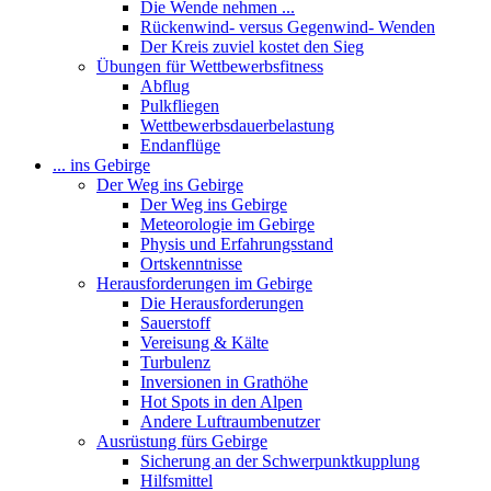
Die Wende nehmen ...
Rückenwind- versus Gegenwind- Wenden
Der Kreis zuviel kostet den Sieg
Übungen für Wettbewerbsfitness
Abflug
Pulkfliegen
Wettbewerbsdauerbelastung
Endanflüge
... ins Gebirge
Der Weg ins Gebirge
Der Weg ins Gebirge
Meteorologie im Gebirge
Physis und Erfahrungsstand
Ortskenntnisse
Herausforderungen im Gebirge
Die Herausforderungen
Sauerstoff
Vereisung & Kälte
Turbulenz
Inversionen in Grathöhe
Hot Spots in den Alpen
Andere Luftraumbenutzer
Ausrüstung fürs Gebirge
Sicherung an der Schwerpunktkupplung
Hilfsmittel