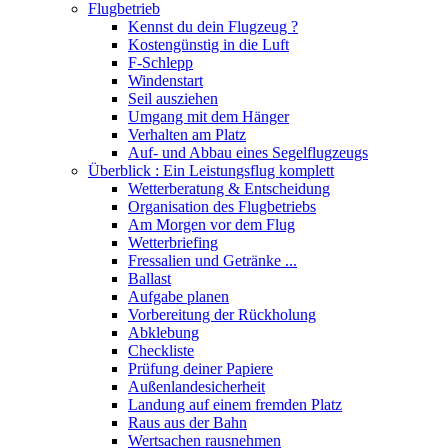
Flugbetrieb
Kennst du dein Flugzeug ?
Kostengünstig in die Luft
F-Schlepp
Windenstart
Seil ausziehen
Umgang mit dem Hänger
Verhalten am Platz
Auf- und Abbau eines Segelflugzeugs
Überblick : Ein Leistungsflug komplett
Wetterberatung & Entscheidung
Organisation des Flugbetriebs
Am Morgen vor dem Flug
Wetterbriefing
Fressalien und Getränke ...
Ballast
Aufgabe planen
Vorbereitung der Rückholung
Abklebung
Checkliste
Prüfung deiner Papiere
Außenlandesicherheit
Landung auf einem fremden Platz
Raus aus der Bahn
Wertsachen rausnehmen