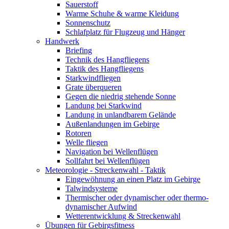
Sauerstoff
Warme Schuhe & warme Kleidung
Sonnenschutz
Schlafplatz für Flugzeug und Hänger
Handwerk
Briefing
Technik des Hangfliegens
Taktik des Hangfliegens
Starkwindfliegen
Grate überqueren
Gegen die niedrig stehende Sonne
Landung bei Starkwind
Landung in unlandbarem Gelände
Außenlandungen im Gebirge
Rotoren
Welle fliegen
Navigation bei Wellenflügen
Sollfahrt bei Wellenflügen
Meteorologie - Streckenwahl - Taktik
Eingewöhnung an einen Platz im Gebirge
Talwindsysteme
Thermischer oder dynamischer oder thermo-
dynamischer Aufwind
Wetterentwicklung & Streckenwahl
Übungen für Gebirgsfitness