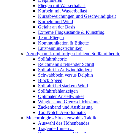
Delphinieren
Fliegen mit Wasserballast
Kurbeln mit Wasserballast
Kursabweichungen und Geschwindigkeit
Kurbeln und Wind
Gefahr an der Basis
Extreme Flugzustände & Kunstflug
Team-Fliegen
Kommunikation & Etikette
Entspannungstechniken
Aerodynamik und fortgeschrittene Sollfahrttheorie
Sollfahrttheorie
Reichmann's fehlender Schritt
Sollfahrt in Aufwindbändern
Schwabbbeln versus Delphin
Block-Speed
Sollfahrt bei starkem Wind
Sollfahrtfehlanzeigen
Optimaler Anstellwinkel
Winglets und Grenzschichtzäune
Zackenband und Ausblasung
Top-Notch-Aerodramatik
Meteorologie - Streckenwahl - Taktik
Auswahl des Höhenbandes
Tragende Linien ...