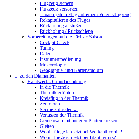
Flugzeug sichern
Flugzeug versorgen
... nach jedem Flug auf einem Vereinsflugzeug
Rekapitulieren des Fluges
Rückholung anstoßen
Rückholung / Rückschlepp
Vorbereitungen auf die nächste Saison
Cockpit-Check
Tuning
Daten
Instrumentbedienung
Meteorologie
Geographie- und Kartenstudium
... zu den Diamanten
Handwerk - Grundausbildung
In die Thermik
Thermik erfühlen
Kreisflug in der Thermik
Zentrieren
Sei nie zufrieden ...
Verlassen der Thermik
Gemeinsam mit anderen Piloten kreisen
Gleiten
Wohin fliege ich jetzt bei Wolkenthermik?
Wohin fliege ich jetzt bei Blauthermik?